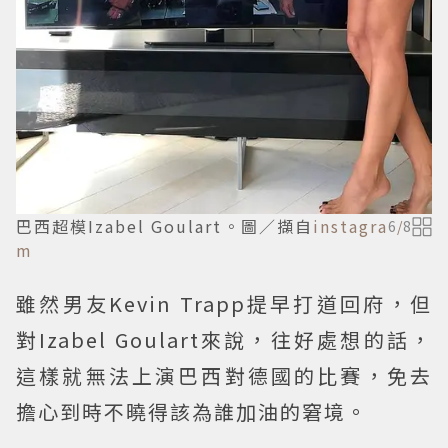
巴西超模Izabel Goulart。圖／擷自
instagra
6
/
8
m
雖然男友Kevin Trapp提早打道回府，但
對Izabel Goulart來說，往好處想的話，
這樣就無法上演巴西對德國的比賽，免去
擔心到時不曉得該為誰加油的窘境。