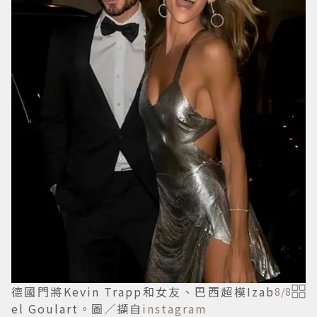
德國門將Kevin Trapp和女友、巴西超模Izab
8
/
8
el Goulart。圖／擷自
instagram