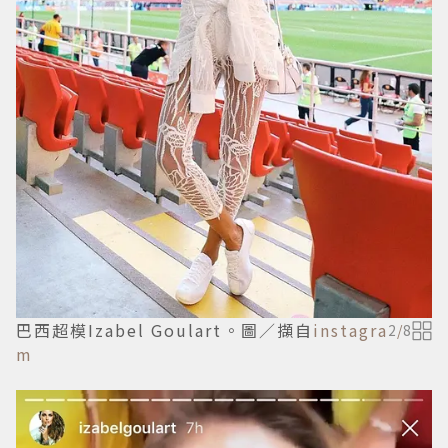
巴西超模Izabel Goulart。圖／擷自
instagra
2
/
8
m