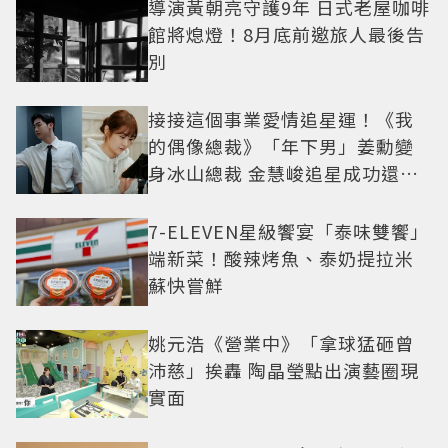
導演黃朝亮守護9年 日式老屋咖啡
館將熄燈！8月底前邀旅人最後告
別
接接這個事業愛情追星運！《我
的偶像總裁》「年下男」姜勳變
身冰山總裁 金慧峻追星成功還偶
遇愛情
7-ELEVEN星級饗宴「泰味雙饗」
端新菜！酸辣烤魚、泰奶提拉米
蘇快嘗鮮
姚元浩《營業中》「拿球猛砸曾
沛慈」挨轟 陶晶瑩點出演藝圈現
實面