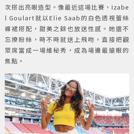
次搭出亮眼造型。像最近這場比賽，Izabe
l Goulart就以Elie Saab的白色透視蕾絲
褲裙搭配，甜美之餘也放送性感。她還不
忘撩粉絲，時不時就送上飛吻，直接把觀
眾席當成一場維秘秀，成為場邊最搶眼的
焦點。