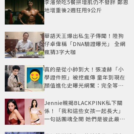
李濬榮吃5餐拼增肌仍不發胖 鄭恩
地增重後2週狂甩9公斤
華語天王爆出私生子傳聞！陸狗
仔卓偉稱「DNA驗證曝光」 全網
瘋猜3字大咖
真的是從小帥到大！張凌赫「小
學證件照」被挖瘋傳 童年到現在
顏值進化史曝光網驚：完全等比
例長大
Jennie親揭BLACKPINK私下關
係！「我和這些女孩一起長大」
一句話團魂全開 她們是彼此最強
後盾