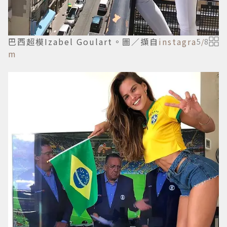
巴西超模Izabel Goulart。圖／擷自
instagra
5
/
8
m