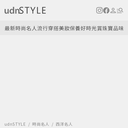
最新
時尚名人
流行穿搭
美妝保養
好時光
賞珠寶
品味
udnSTYLE
時尚名人
西洋名人