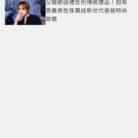
父親節送禮告別傳統禮品！超有
意義男性珠寶成新世代爸爸時尚
首選
50歲莎莉賽隆美得太誇張！一轉
身「裸背開到腰下」身材瘦到0死
角 逆天狀態根本不像年過半百
金秀賢回歸動作曝光！10月海外
見面會登場 2萬人場地引關注
利特「20年綜藝老手落漆」神童
當場傻眼！6偶像王子vs.乞丐殘酷
對決 輸家超慘下場出爐