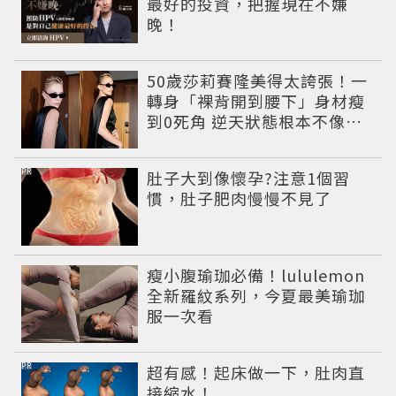
最好的投資，把握現在不嫌
晚！
50歲莎莉賽隆美得太誇張！一
轉身「裸背開到腰下」身材瘦
到0死角 逆天狀態根本不像年
過半百
PR
肚子大到像懷孕?注意1個習
慣，肚子肥肉慢慢不見了
瘦小腹瑜珈必備！lululemon
全新羅紋系列，今夏最美瑜珈
服一次看
PR
超有感！起床做一下，肚肉直
接縮水！