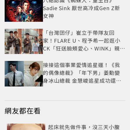
Sadie Sink 厭世高冷成Gen Z新
女神
「台灣囝仔」崔立于帶隊友回
家！FLARE U、程予希一起逛小
CK「狂送臉頰愛心、WINK」親曝
中山站私藏必逛名單
接接這個事業愛情追星運！《我
的偶像總裁》「年下男」姜勳變
身冰山總裁 金慧峻追星成功還偶
遇愛情
網友都在看
PR
起床就先做件事，沒三天小腹