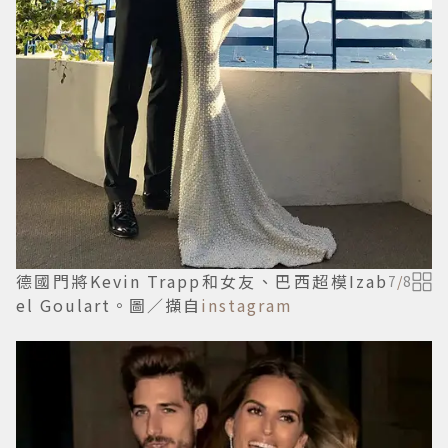
德國門將Kevin Trapp和女友、巴西超模Izab
7
/
8
el Goulart。圖／擷自
instagram