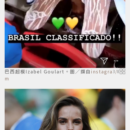
巴西超模Izabel Goulart。圖／擷自
instagra
3
/
8
m