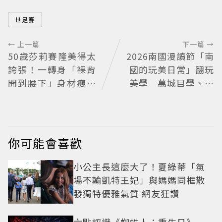
世足賽
← 上一篇
下一篇 →
50歲莎莉賽隆美得太
2026南國漫讀節「南
誇張！一轉身「裸背
國的玩美日常」翻玩
開到腰下」身材瘦到
美學 萬城目學、妹
0死角 逆天狀態根本
島和世驚豔
不像年過半百
你可能會喜歡
小公主長這麼大了！夏綠蒂「氣
場不輸凱特王妃」與媽媽同框散
發獨特優雅氣質 網友狂讚
六點認識《蜘蛛人：重生日》