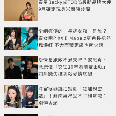
泰星Becky成TOD'S最新品牌大使
9月確定現身米蘭時裝周
全網瘋傳的「長裙女孩」是誰？
泰女團PiXXiE Mabelz灰色長裙熱
舞爆紅 不大面積露膚也超火辣
愛情長跑敵不過天降？安恩真、
徐康俊「交往10年婚前雙出軌」
四角戀失控挑戰愛情底線
陸富婆砸錢拍短劇「狂加親密
戲」！鮮肉男星受不了絕望喊：
別伸舌頭