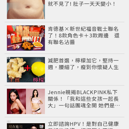
就不見了! 肚子一天天變小！
肯德基×新世紀福音戰士聯名
了！8款角色卡＋3款周邊 還
有聯名沾醬
PR
減肥首選，檸檬加它，堅持一
週，腰細了，瘦到你懷疑人生
Jennie親揭BLACKPINK私下
關係！「我和這些女孩一起長
大」一句話團魂全開 她們是彼
此最強後盾
PR
立即諮詢HPV！是對自己健康