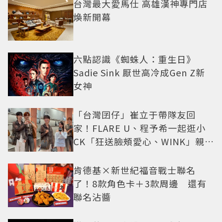
台灣最大愛馬仕 高雄漢神專門店
煥新開幕
六點認識《蜘蛛人：重生日》
Sadie Sink 厭世高冷成Gen Z新
女神
「台灣囝仔」崔立于帶隊友回
家！FLARE U、程予希一起逛小
CK「狂送臉頰愛心、WINK」親曝
中山站私藏必逛名單
肯德基×新世紀福音戰士聯名
了！8款角色卡＋3款周邊 還有
聯名沾醬