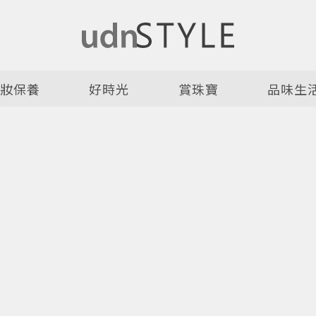
美妝保養
好時光
賞珠寶
品味生