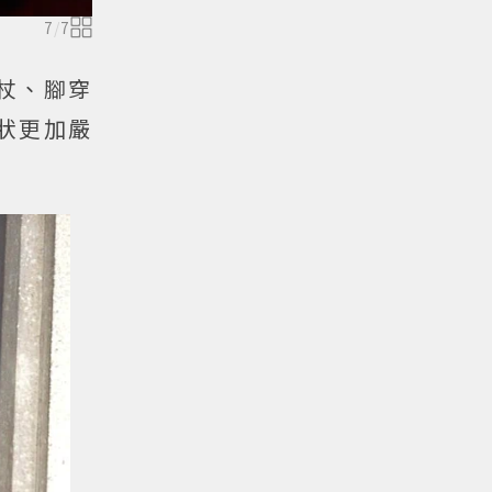
7
/
7
杖、腳穿
狀更加嚴