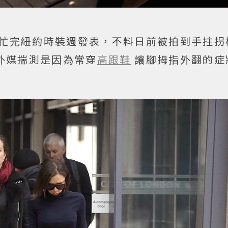
忙完紐約時裝週發表，不料日前被拍到手拄拐
外媒揣測是因為常穿
高跟鞋
讓腳拇指外翻的症