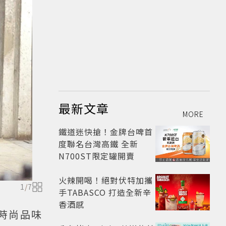
最新文章
MORE
鐵道迷快搶！金牌台啤首
度聯名台灣高鐵 全新
N700ST限定罐開賣
火辣開喝！絕對伏特加攜
1
/
7
手TABASCO 打造全新辛
香酒感
時尚品味