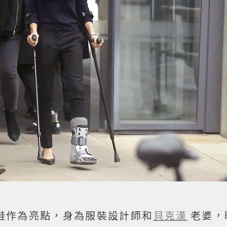
鞋作為亮點，身為服裝設計師和
貝克漢
老婆，