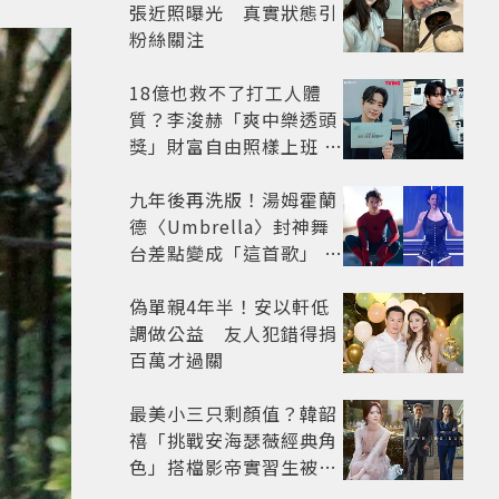
張近照曝光 真實狀態引
粉絲關注
18億也救不了打工人體
質？李浚赫「爽中樂透頭
獎」財富自由照樣上班 西
裝社畜帥出新高度
九年後再洗版！湯姆霍蘭
德〈Umbrella〉封神舞
台差點變成「這首歌」 造
型彩蛋、暖心故事一次公
開
偽單親4年半！安以軒低
調做公益 友人犯錯得捐
百萬才過關
最美小三只剩顏值？韓韶
禧「挑戰安海瑟薇經典角
色」搭檔影帝實習生被
嘲：看截圖就感受到演技