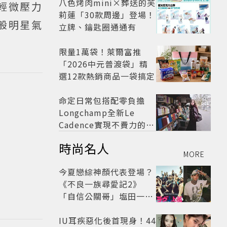
八色烤肉mini×葬送的芙
是輕微壓力
莉蓮「30款周邊」登場！
般明星氣
立牌、鑰匙圈通通有
限量1萬袋！萊爾富推
「2026中元普渡袋」精
選12款熱銷商品一袋搞定
命定日常包搭配零負擔
Longchamp全新Le
Cadence實現不費力的從
容風格
時尚名人
MORE
今夏戀綜神顏代表登場？
《不良一族尋愛記2》
「自信公關哥」塩田一馬
背景起底 街頭辣男翻身當
老闆
IU耳疾惡化後首現身！44