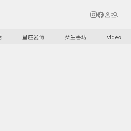
活
星座愛情
女生書坊
video