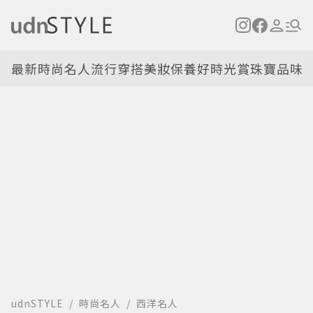
最新
時尚名人
流行穿搭
美妝保養
好時光
賞珠寶
品味
udnSTYLE
時尚名人
西洋名人