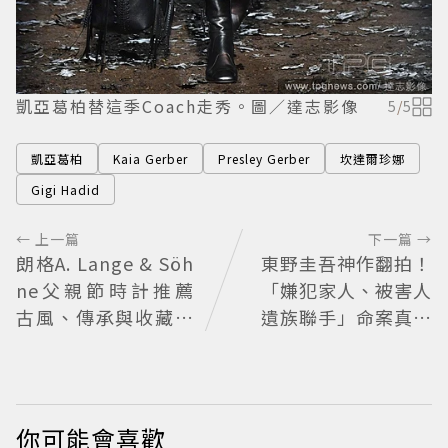
凱亞葛柏替這季Coach走秀。圖／達志影像
5
/
5
凱亞葛柏
Kaia Gerber
Presley Gerber
坎達爾珍娜
Gigi Hadid
← 上一篇
下一篇 →
朗格A. Lange & Söh
東野圭吾神作翻拍！
ne父親節時計推薦
「嫌犯家人、被害人
古風、傳承與收藏的
遺族聯手」命案真相
一次滿足
竟動搖 《天使與蝙
蝠》超越懸疑框架展
開
你可能會喜歡