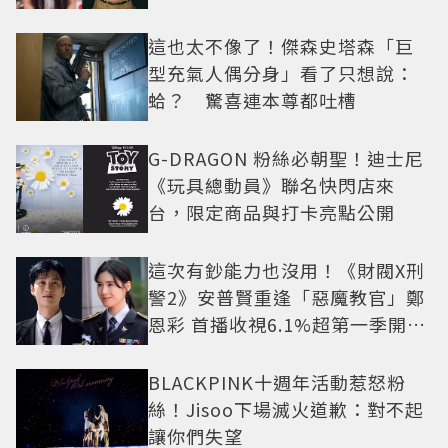
抓馬！
這也太不像了！傑森史塔森「巨
型充氣人偶分身」看了只想說：
蛤？ 驚喜連本尊都吐槽
G-DRAGON 粉絲必朝聖！迪士尼
《玩具總動員》聯名快閃店來
台，限定商品與打卡亮點公開
這次有鈔能力也沒用！《財閥X刑
警2》安普賢重逢「惡魔教官」鄭
恩彩 首播收視6.1%超第一季開紅
盤
BLACKPINK十週年活動惹怒粉
絲！Jisoo下場滅火道歉：對不起
讓你們失望