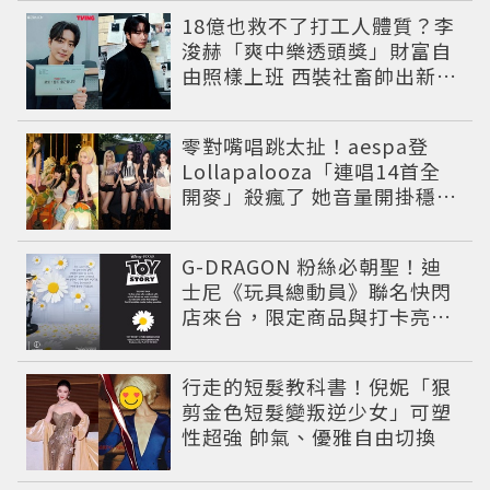
18億也救不了打工人體質？李
浚赫「爽中樂透頭獎」財富自
由照樣上班 西裝社畜帥出新高
度
零對嘴唱跳太扯！aespa登
Lollapalooza「連唱14首全
開麥」殺瘋了 她音量開掛穩到
像吞CD
G-DRAGON 粉絲必朝聖！迪
士尼《玩具總動員》聯名快閃
店來台，限定商品與打卡亮點
公開
行走的短髮教科書！倪妮「狠
剪金色短髮變叛逆少女」可塑
性超強 帥氣、優雅自由切換