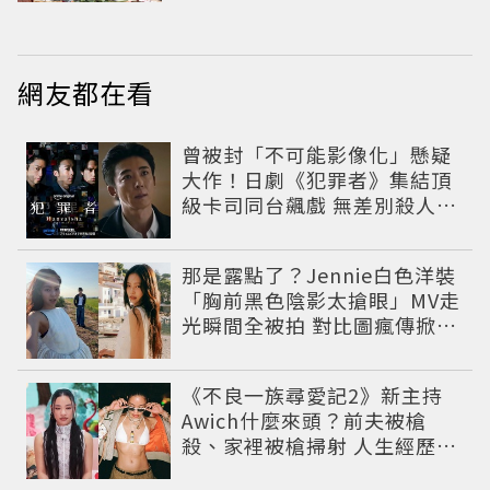
網友都在看
曾被封「不可能影像化」懸疑
大作！日劇《犯罪者》集結頂
級卡司同台飆戲 無差別殺人案
捲出政商黑幕
那是露點了？Jennie白色洋裝
「胸前黑色陰影太搶眼」MV走
光瞬間全被拍 對比圖瘋傳掀論
戰
《不良一族尋愛記2》新主持
Awich什麼來頭？前夫被槍
殺、家裡被槍掃射 人生經歷比
參演者還抓馬！