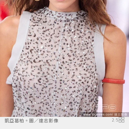
凱亞葛柏。圖／達志影像
2
/
5