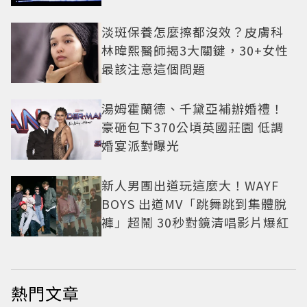
淡斑保養怎麼擦都沒效？皮膚科
林暐熙醫師揭3大關鍵，30+女性
最該注意這個問題
湯姆霍蘭德、千黛亞補辦婚禮！
豪砸包下370公頃英國莊園 低調
婚宴派對曝光
新人男團出道玩這麼大！WAYF
BOYS 出道MV「跳舞跳到集體脫
褲」超鬧 30秒對鏡清唱影片爆紅
熱門文章