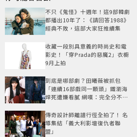
不只《鬼怪》十週年！這9部韓劇
都播出10年了：《請回答1988》
經典不敗，這部大家狂推續集
收藏一段別具意義的時尚史和電
影史！「穿Prada的惡魔2」衣櫥
9月上拍
到底是哪部劇？田曦薇被抓包
「連續16部戲同一顆頭」鐵瀏海
焊死遭嫌看膩 網嘆：完全分不出
角色
傳奇設計師離譜行徑全拍了！ 名
導集結「義大利影壇復仇者聯
盟」