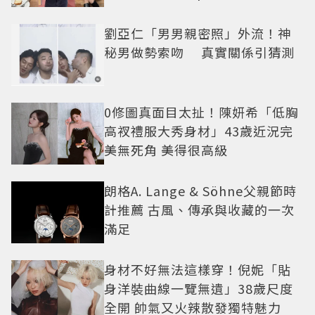
劉亞仁「男男親密照」外流！神
秘男做勢索吻 真實關係引猜測
0修圖真面目太扯！陳妍希「低胸
高衩禮服大秀身材」43歲近況完
美無死角 美得很高級
朗格A. Lange & Söhne父親節時
計推薦 古風、傳承與收藏的一次
滿足
身材不好無法這樣穿！倪妮「貼
身洋裝曲線一覽無遺」38歲尺度
全開 帥氣又火辣散發獨特魅力