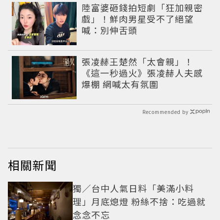
陸富婆砸錢拍短劇「狂加親密
戲」！鮮肉男星受不了絕望
喊：別伸舌頭
張凌赫王楚然「太會親」！
《這一秒過火》張凌赫人夫感
爆棚 網喊太有氛圍
Recommended by
相關新聞
獨／台中人氣日料「美滿小料
理」月底熄燈 粉絲不捨：吃過就
念念不忘