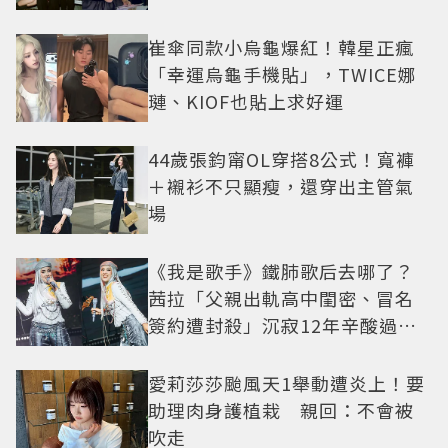
崔傘同款小烏龜爆紅！韓星正瘋
「幸運烏龜手機貼」，TWICE娜
璉、KIOF也貼上求好運
44歲張鈞甯OL穿搭8公式！寬褲
＋襯衫不只顯瘦，還穿出主管氣
場
《我是歌手》鐵肺歌后去哪了？
茜拉「父親出軌高中閨密、冒名
簽約遭封殺」沉寂12年辛酸過往
曝光
愛莉莎莎颱風天1舉動遭炎上！要
助理肉身護植栽 親回：不會被
吹走