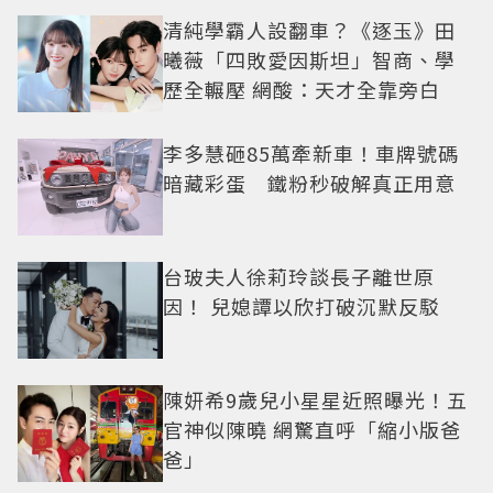
清純學霸人設翻車？《逐玉》田
曦薇「四敗愛因斯坦」智商、學
歷全輾壓 網酸：天才全靠旁白
李多慧砸85萬牽新車！車牌號碼
暗藏彩蛋 鐵粉秒破解真正用意
台玻夫人徐莉玲談長子離世原
因！ 兒媳譚以欣打破沉默反駁
陳妍希9歲兒小星星近照曝光！五
官神似陳曉 網驚直呼「縮小版爸
爸」