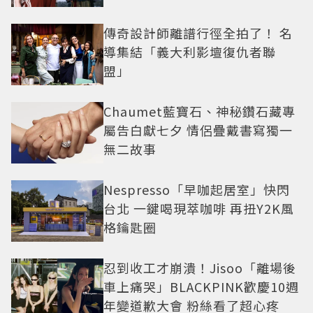
角色
傳奇設計師離譜行徑全拍了！ 名
導集結「義大利影壇復仇者聯
盟」
Chaumet藍寶石、神秘鑽石藏專
屬告白獻七夕 情侶疊戴書寫獨一
無二故事
Nespresso「早咖起居室」快閃
台北 一鍵喝現萃咖啡 再扭Y2K風
格鑰匙圈
忍到收工才崩潰！Jisoo「離場後
車上痛哭」BLACKPINK歡慶10週
年變道歉大會 粉絲看了超心疼