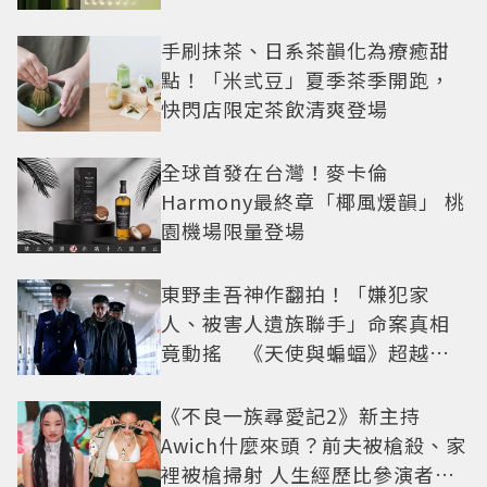
手刷抹茶、日系茶韻化為療癒甜
點！「米弎豆」夏季茶季開跑，
快閃店限定茶飲清爽登場
全球首發在台灣！麥卡倫
Harmony最終章「椰風煖韻」 桃
園機場限量登場
東野圭吾神作翻拍！「嫌犯家
人、被害人遺族聯手」命案真相
竟動搖 《天使與蝙蝠》超越懸
疑框架展開
《不良一族尋愛記2》新主持
Awich什麼來頭？前夫被槍殺、家
裡被槍掃射 人生經歷比參演者還