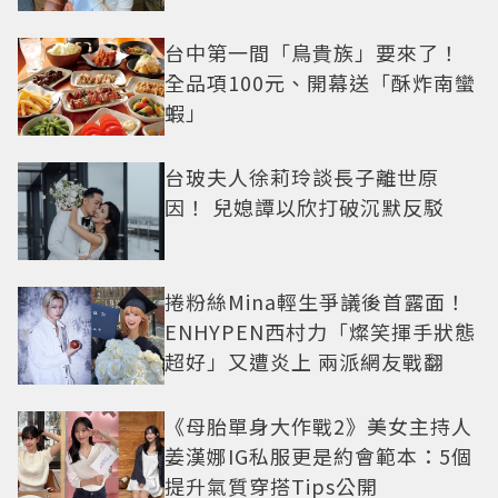
台中第一間「鳥貴族」要來了！
全品項100元、開幕送「酥炸南蠻
蝦」
台玻夫人徐莉玲談長子離世原
因！ 兒媳譚以欣打破沉默反駁
捲粉絲Mina輕生爭議後首露面！
ENHYPEN西村力「燦笑揮手狀態
超好」又遭炎上 兩派網友戰翻
《母胎單身大作戰2》美女主持人
姜漢娜IG私服更是約會範本：5個
提升氣質穿搭Tips公開