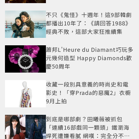
不只《鬼怪》十週年！這9部韓劇
都播出10年了：《請回答1988》
經典不敗，這部大家狂推續集
蕭邦L'Heure du Diamant巧玩多
元幾何造型 Happy Diamonds歡
慶50周年
收藏一段別具意義的時尚史和電
影史！「穿Prada的惡魔2」衣櫥
9月上拍
到底是哪部劇？田曦薇被抓包
「連續16部戲同一顆頭」鐵瀏海
焊死遭嫌看膩 網嘆：完全分不出