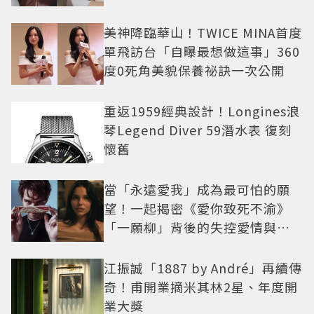
美神降臨華山！TWICE MINA首度
單飛訪台「自曝最想做這事」360
度0死角美貌保養祕訣一次公開
重返1959經典設計！Longines浪
琴Legend Diver 59潛水表 復刻
懷舊
當「永遠愛我」成為最可怕的願
望！一起揭密《愛你致死不渝》
「一願柳」背後的失控愛情與爆
紅之路
江振誠「1887 by André」再續傳
奇！甫開業摘米其林2星、年度開
業大獎