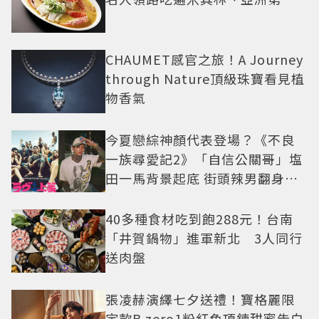
CHAUMET感官之旅！A Journey
through Nature頂級珠寶看見植
物香氣
今夏戀綜神顏代表登場？《不良
一族尋愛記2》「自信公關哥」塩
田一馬背景起底 街頭辣男翻身當
老闆
40多種食材吃到飽288元！台南
「井賀鍋物」進軍新北 3人同行
送肉盤
張凌赫演繹七夕送禮！寶格麗限
定款B.zero1粉紅色項鍊甜蜜告白