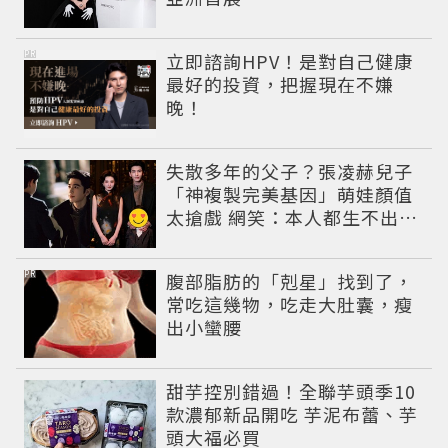
PR
立即諮詢HPV！是對自己健康
最好的投資，把握現在不嫌
晚！
失散多年的父子？張凌赫兒子
「神複製完美基因」萌娃顏值
太搶戲 網笑：本人都生不出這
麼像
PR
腹部脂肪的「剋星」找到了，
常吃這幾物，吃走大肚囊，瘦
出小蠻腰
甜芋控別錯過！全聯芋頭季10
款濃郁新品開吃 芋泥布蕾、芋
頭大福必買