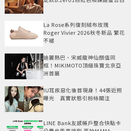
La Rose系列復刻絨布玫瑰
Roger Vivier 2026秋冬新品 繁花
不褪
迪麗熱巴、宋威龍神仙顏值同
框！MIKIMOTO頂級珠寶北京亞
洲首展
IU耳疾惡化後首現身！44張近照
曝光 真實狀態引粉絲關注
LINE Bank友感帳戶整合快點卡
公費也能直接刷 再抽MAMA