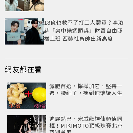
18億也救不了打工人體質？李浚
赫「爽中樂透頭獎」財富自由照
樣上班 西裝社畜帥出新高度
網友都在看
PR
減肥首選，檸檬加它，堅持一
週，腰細了，瘦到你懷疑人生
迪麗熱巴、宋威龍神仙顏值同
框！MIKIMOTO頂級珠寶北京
亞洲首展