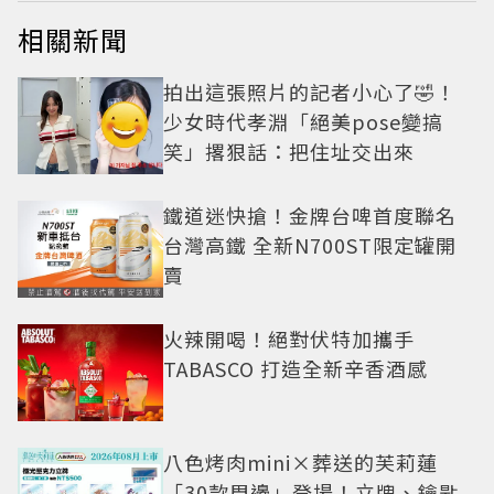
相關新聞
拍出這張照片的記者小心了🤣！
少女時代孝淵「絕美pose變搞
笑」撂狠話：把住址交出來
鐵道迷快搶！金牌台啤首度聯名
台灣高鐵 全新N700ST限定罐開
賣
火辣開喝！絕對伏特加攜手
TABASCO 打造全新辛香酒感
八色烤肉mini×葬送的芙莉蓮
「30款周邊」登場！立牌、鑰匙