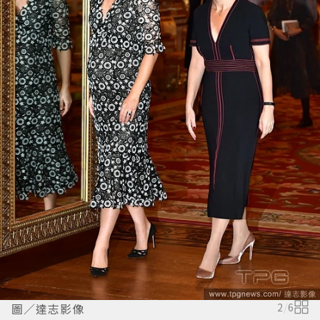
圖／達志影像
2
/
6