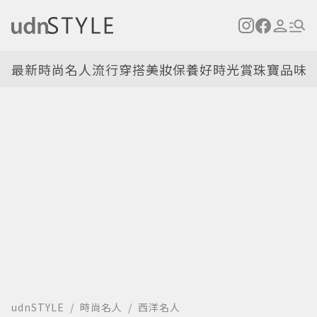
最新
時尚名人
流行穿搭
美妝保養
好時光
賞珠寶
品味
udnSTYLE
時尚名人
西洋名人