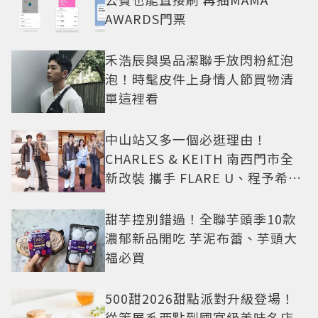
AWARDS門票
禾浩辰與吳品潔聯手放閃粉紅泡
泡！時髦皮件上身情人節買物清
單這裡看
中山站又多一個必逛理由！
CHARLES & KEITH 南西門市全
新改裝 攜手 FLARE U、程予希演
繹秋季時尚
甜芋控別錯過！全聯芋頭季10款
濃郁新品開吃 芋泥布蕾、芋頭大
福必買
500甜2026甜點派對升級登場！
從策展系西點到國宴級美味名店