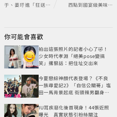
于、姜玗進「狂送臉
西點到國宴級美味名
頰愛心超寵粉」明將
店齊聚
出席CHARLES & KEI
TH開幕活動
你可能會喜歡
拍出這張照片的記者小心了🤣！
少女時代孝淵「絕美pose變搞
笑」撂狠話：把住址交出來
今夏戀綜神顏代表登場？《不良
一族尋愛記2》「自信公關哥」塩
田一馬背景起底 街頭辣男翻身當
老闆
IU耳疾惡化後首現身！44張近照
曝光 真實狀態引粉絲關注