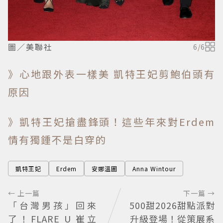
圖／美聯社
6
/
6
》心地跟外表一樣美 凱特王妃剪鮑伯頭有
原因
》凱特王妃搶盡鋒頭！這些年來對Erdem
情有獨鍾不是白穿的
凱特王妃
Erdem
安娜溫圖
Anna Wintour
← 上一篇
下一篇 →
「台灣男孩」回來
500甜2026甜點派對
了！FLARE U 崔立
升級登場！從策展系