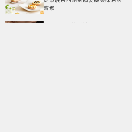
齊聚
卡地亞父親節獻禮！LOVE手環、
Tank腕表 摩登新意演繹永不退流
行經典
18億也救不了打工人體質？李浚
赫「爽中樂透頭獎」財富自由照
樣上班 西裝社畜帥出新高度
九年後再洗版！湯姆霍蘭德
〈Umbrella〉封神舞台差點變成
「這首歌」 造型彩蛋、暖心故事
一次公開
偽單親4年半！安以軒低調做公
益 友人犯錯得捐百萬才過關