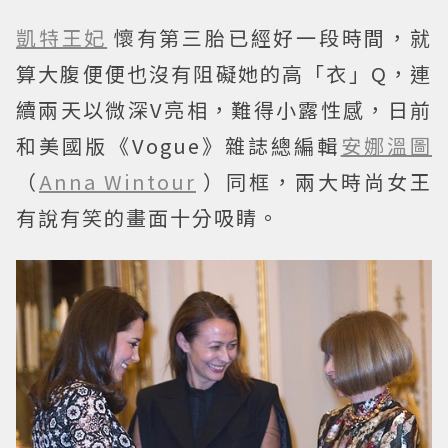
凱特王妃
懷有第三胎已經好一段時間，就
算大腹便便也沒有阻礙她的高「衣」Q，連
續兩天以微深V亮相，難得小露性感，日前
和美國版《Vogue》雜誌總編輯
安娜溫圖
（
Anna Wintour
）同框，兩大時尚女王
有說有笑的畫面十分吸睛。