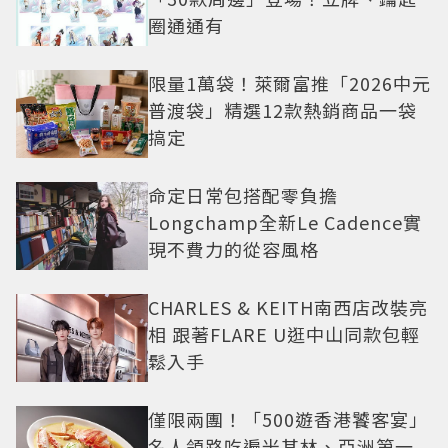
圈通通有
限量1萬袋！萊爾富推「2026中元
普渡袋」精選12款熱銷商品一袋
搞定
命定日常包搭配零負擔
Longchamp全新Le Cadence實
現不費力的從容風格
CHARLES & KEITH南西店改裝亮
相 跟著FLARE U逛中山同款包輕
鬆入手
僅限兩團！「500遊香港饕客宴」
名人領路吃遍米其林、亞洲第一