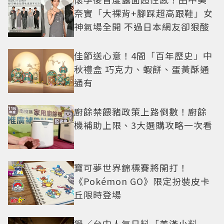
奈實「大裸背+腳踩超高跟鞋」女
神氣場全開 不過日本網友卻狠酸
佳節送心意！4間「百年歷史」中
秋禮盒 巧克力、蝦餅、蛋黃酥通
通有
廚餘禁餵豬政策上路倒數！廚餘
機補助上限、3大選購攻略一次看
寶可夢世界錦標賽將開打！
《Pokémon GO》限定扮裝皮卡
丘限時登場
獨／台中人氣日料「美滿小料