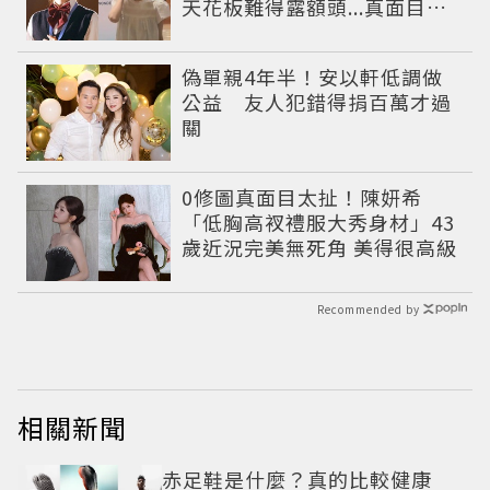
天花板難得露額頭...真面目嚇
壞網友
偽單親4年半！安以軒低調做
公益 友人犯錯得捐百萬才過
關
0修圖真面目太扯！陳妍希
「低胸高衩禮服大秀身材」43
歲近況完美無死角 美得很高級
Recommended by
相關新聞
赤足鞋是什麼？真的比較健康