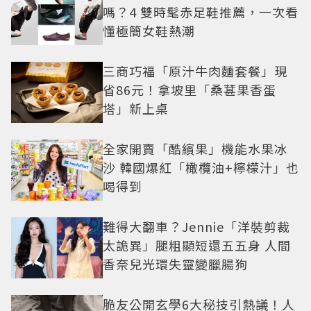
嗎？4 雙時髦赤足鞋推薦，一次看
懂極簡女鞋熱潮
三商巧福「原汁牛肉麵套餐」現
省86元！拿坡里「桑葚果香蛋
塔」新上桌
全家開賣「酷繽果」機能水果冰
沙 韓國爆紅「橄欖油+檸檬汁」也
喝得到
難得大翻車？Jennie「洋裝剪裁
太詭異」腿粗顯短還五五身 人間
香奈兒光環失靈變臘腸狗
脆友公開玄學6大秘技引熱議！人