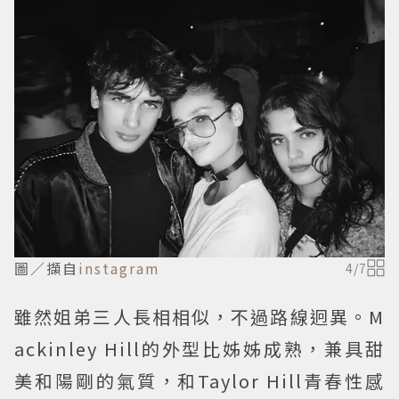
圖／擷自
instagram
4
/
7
雖然姐弟三人長相相似，不過路線迥異。M
ackinley Hill的外型比姊姊成熟，兼具甜
美和陽剛的氣質，和Taylor Hill青春性感