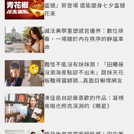
蛋撻」新登場 還能變身七夕蛋撻
花束
減法美學重塑感官邊界：數位排
毒，一場關於內在秩序的靜謐革
命
難怪不能沒有妹妹頭！「田曦薇
沒瀏海差點認不出來」甜妹天花
板難得露額頭...真面目嚇壞網友
湊佳苗自認最喜歡的作品：凝視
黑暗也照亮深淵的《曉星》
懷孕後首度露面超性感！田中美