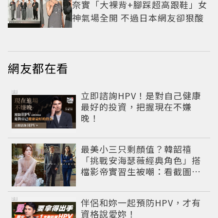
奈實「大裸背+腳踩超高跟鞋」女
神氣場全開 不過日本網友卻狠酸
網友都在看
PR
立即諮詢HPV！是對自己健康
最好的投資，把握現在不嫌
晚！
最美小三只剩顏值？韓韶禧
「挑戰安海瑟薇經典角色」搭
檔影帝實習生被嘲：看截圖就
感受到演技
PR
伴侶和妳一起預防HPV，才有
資格說愛妳！