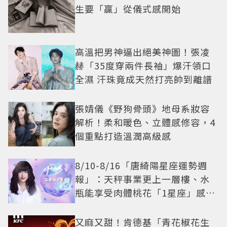
生要「贏」從儀式感開始
高溫把男神逼出絕美神圖！張凌
赫「35度穿兩件長袖」爆汗領口
全濕 汗珠竟成天然打亮帥到離譜
張婧儀《野狗骨頭》地母系妝容
解析！柔和暖色、立體感修容，4
個重點打造溫潤高級感
8/10-8/16「唐綺陽星座運勢週
報」：天秤事業更上一層樓、水
瓶能享受肉體桃花「1星座」感情
防三角關係
又麻又甜！肯德基「青花椒花生