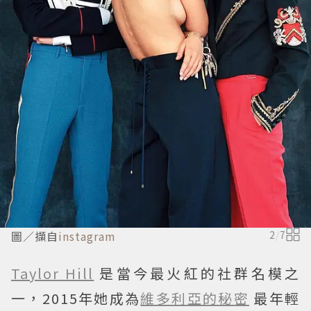
圖／擷自
instagram
2
/
7
Taylor Hill
是當今最火紅的社群名模之
一，2015年她成為
維多利亞的秘密
最年輕