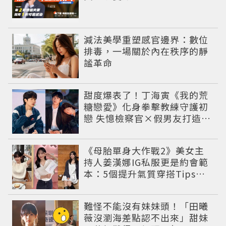
減法美學重塑感官邊界：數位
排毒，一場關於內在秩序的靜
謐革命
甜度爆表了！丁海寅《我的荒
糖戀愛》化身拳擊教練守護初
戀 失憶檢察官×假男友打造今
夏必看小甜劇
《母胎單身大作戰2》美女主
持人姜漢娜IG私服更是約會範
本：5個提升氣質穿搭Tips公
開
難怪不能沒有妹妹頭！「田曦
薇沒瀏海差點認不出來」甜妹