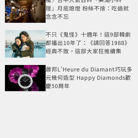
理」月底熄燈 粉絲不捨：吃過就
念念不忘
不只《鬼怪》十週年！這9部韓劇
都播出10年了：《請回答1988》
經典不敗，這部大家狂推續集
蕭邦L'Heure du Diamant巧玩多
元幾何造型 Happy Diamonds歡
慶50周年
收藏一段別具意義的時尚史和電
影史！「穿Prada的惡魔2」衣櫥
9月上拍
到底是哪部劇？田曦薇被抓包