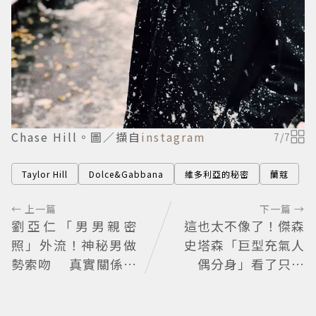
Chase Hill。圖／擷自
instagram
7
/
7
Taylor Hill
Dolce&Gabbana
維多利亞的秘密
蘭蔻
← 上一篇
下一篇 →
劉亞仁「男男親密
這也太不像了！傑森
照」外流！神秘男做
史塔森「巨型充氣人
勢索吻 真實關係引
偶分身」看了只想
猜測
說：蛤？ 驚喜連本
尊都吐槽