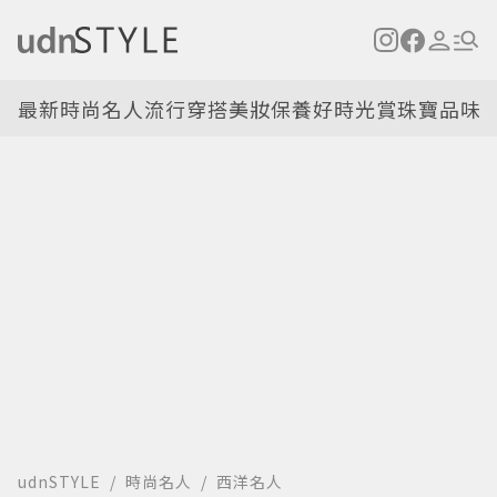
最新
時尚名人
流行穿搭
美妝保養
好時光
賞珠寶
品味
udnSTYLE
時尚名人
西洋名人