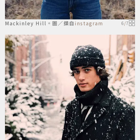
Mackinley Hill。圖／擷自
instagram
6
/
7