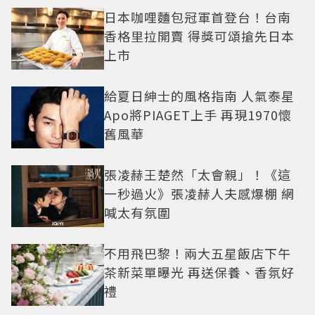
日本咖哩麵包冠軍首登台！台南
香格里拉開賣 得獎可頌搶先日本
上市
給夏日紳士的風格指南 人氣泰星
Apo將PIAGET上手 再現1970懷
舊風華
張凌赫王楚然「太會親」！《這
一秒過火》張凌赫人夫感爆棚 網
喊太有氛圍
不用飛巴黎！兩大五星飯店下午
茶新菜單曝光 再送保養、香氛好
禮