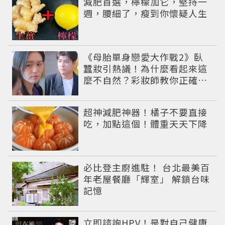
減肥首選，檸檬加它，堅持一
週，腰細了，瘦到你懷疑人生
《母胎單身戀愛大作戰2》臥
蠶妝引熱議！為什麼看起來這
麼不自然？彩妝師教你正確畫
法
PR
超神減肥神器！橘子不要直接
吃，加點這個！體重天天下降
必比登主廚進駐！ 台北最美百
年老屋餐廳「輝室」 解鎖台味
記憶
PR
立即諮詢HPV！是對自己健康