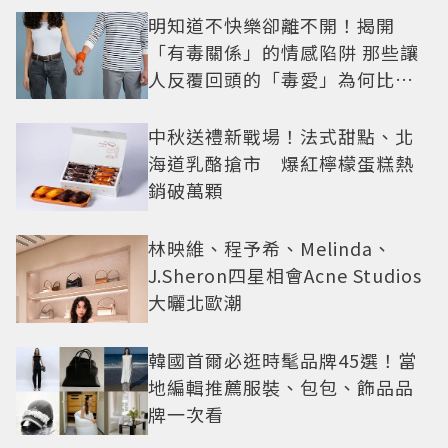
明知道不快樂卻離不開！揭開
「有毒關係」的情感陷阱 那些讓
人反覆回頭的「毒愛」為何比菸
還難戒？
中秋送禮新戰場！法式甜點、北
海道乳酪搶市 爆紅檸檬蛋糕熱
銷破萬顆
林映維、程予希、Melinda、
J.Sheron四星相會Acne Studios
大曬北歐潮
韓國首爾必逛時髦品牌45選！當
地編輯推薦服裝、包包、飾品品
牌一次看