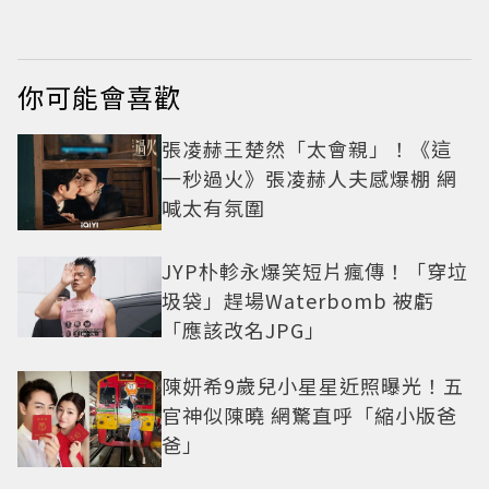
你可能會喜歡
張凌赫王楚然「太會親」！《這
一秒過火》張凌赫人夫感爆棚 網
喊太有氛圍
JYP朴軫永爆笑短片瘋傳！「穿垃
圾袋」趕場Waterbomb 被虧
「應該改名JPG」
陳妍希9歲兒小星星近照曝光！五
官神似陳曉 網驚直呼「縮小版爸
爸」