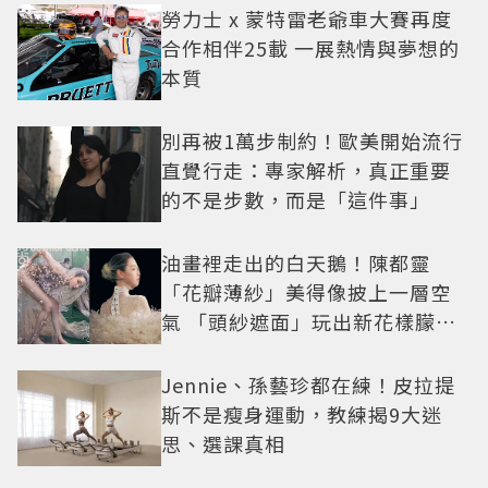
勞力士 x 蒙特雷老爺車大賽再度
合作相伴25載 一展熱情與夢想的
本質
別再被1萬步制約！歐美開始流行
直覺行走：專家解析，真正重要
的不是步數，而是「這件事」
油畫裡走出的白天鵝！陳都靈
「花瓣薄紗」美得像披上一層空
氣 「頭紗遮面」玩出新花樣朦朧
美感太仙
Jennie、孫藝珍都在練！皮拉提
斯不是瘦身運動，教練揭9大迷
思、選課真相