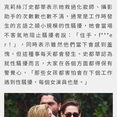
克莉絲汀史都華表示她救過化妝師、攝影
助手的次數數也數不清，通常是工作時發
生的言語之類小規模的性騷擾，她會當場
不客氣地阻止騷擾者說：「住手，f***e
r！」，同時表示雖然他們當下會感到羞
愧，但這種事每天都會發生。史都華認為
就性騷擾而言，大家在各個方面都得保有
警覺心，「那些女孩都害怕會在下個工作
遇到性騷擾，每個女演員也是。」