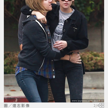
圖／達志影像
2
/
4