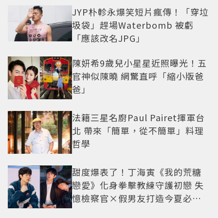
JYP朴軫永爆笑短片瘋傳！「穿垃
圾袋」趕場Waterbomb 被虧
「應該改名JPG」
陳妍希9歲兒小星星近照曝光！五
官神似陳曉 網驚直呼「縮小版爸
爸」
法籍三星名廚Paul Pairet揮軍台
北 帶來「簡單，從不簡單」料理
哲學
甜度爆表了！丁海寅《我的荒糖
戀愛》化身拳擊教練守護初戀 失
憶檢察官×假男友打造今夏必看
小甜劇