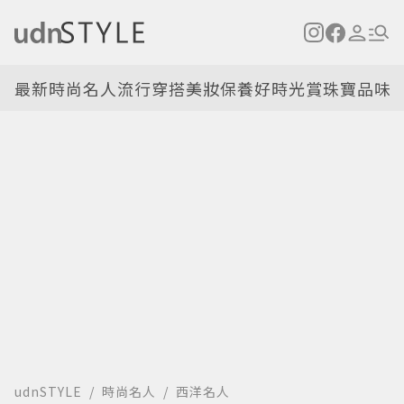
最新
時尚名人
流行穿搭
美妝保養
好時光
賞珠寶
品味
udnSTYLE
時尚名人
西洋名人