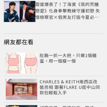
甜度爆表了！丁海寅《我的荒糖
戀愛》化身拳擊教練守護初戀 失
憶檢察官×假男友打造今夏必看
小甜劇
網友都在看
PR
肚腩一抓一大把，只需1個雞
蛋，用一個瘦一個
CHARLES & KEITH南西店改
裝亮相 跟著FLARE U逛中山同
款包輕鬆入手
PR