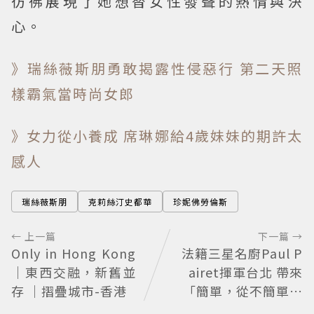
彷彿展現了她想替女性發聲的熱情與決
心。
》瑞絲薇斯朋勇敢揭露性侵惡行 第二天照
樣霸氣當時尚女郎
》女力從小養成 席琳娜給4歲妹妹的期許太
感人
瑞絲薇斯朋
克莉絲汀史都華
珍妮佛勞倫斯
← 上一篇
下一篇 →
Only in Hong Kong
法籍三星名廚Paul P
｜東西交融，新舊並
airet揮軍台北 帶來
存 ｜摺疊城市-香港
「簡單，從不簡單」
料理哲學