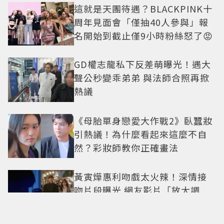
這就是天團待遇？BLACKPINK十
周年見面會「僅抽40人參與」報
名開始到截止僅9小時粉絲怒了😡
GD權志龍私下反差萌曝光！遇大
聲公秒變乖弟弟 與法師合照再掀
熱議
《母胎單身戀愛大作戰2》臥蠶妝
引熱議！為什麼看起來這麼不自
然？彩妝師教你正確畫法
黃寅燁惠利吻戲太火辣！深情接
吻片段曝光 網友影片「放大調
亮」捕捉甜蜜瞬間