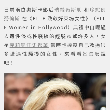
日前兩位奧斯卡影后
瑞絲薇斯朋
和
珍妮佛
勞倫斯
在《ELLE 致敬好萊塢女性》（ELL
E Women in Hollywood）典禮中自曝過
去遭性侵或性騷擾的經驗震驚許多人，女
星
克莉絲汀史都華
當時也透露自己救過很
多遭遇性騷擾的女性，來看看她怎麼說
吧！