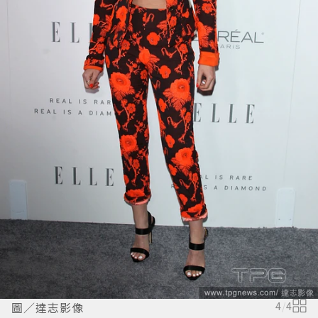
圖／達志影像
4
/
4