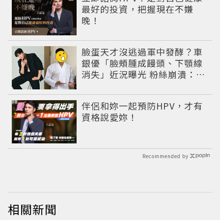
最好的投資，把握現在不嫌
晚！
臉蛋天才沒逃過軍中發酵？車
銀優「臉頰腫成饅頭、下顎線
消失」近況曝光 粉絲崩潰：空
氣有酵母😭
PR
伴侶和妳一起預防HPV，才有
資格說愛妳！
Recommended by
相關新聞