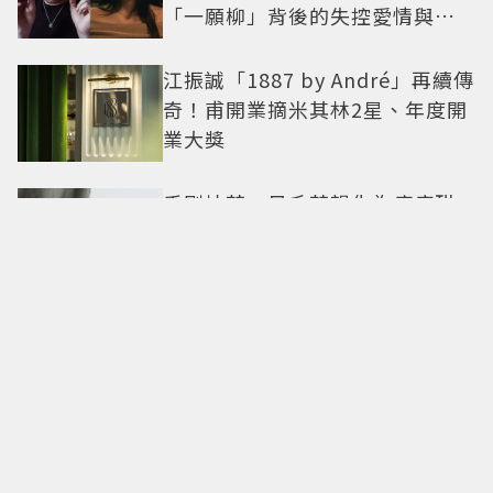
「一願柳」背後的失控愛情與爆
紅之路
江振誠「1887 by André」再續傳
奇！甫開業摘米其林2星、年度開
業大獎
手刷抹茶、日系茶韻化為療癒甜
點！「米弎豆」夏季茶季開跑，
快閃店限定茶飲清爽登場
全球首發在台灣！麥卡倫
Harmony最終章「椰風煖韻」 桃
園機場限量登場
東野圭吾神作翻拍！「嫌犯家
人、被害人遺族聯手」命案真相