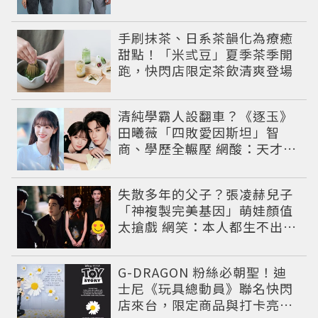
比菸還難戒？
手刷抹茶、日系茶韻化為療癒
甜點！「米弎豆」夏季茶季開
跑，快閃店限定茶飲清爽登場
清純學霸人設翻車？《逐玉》
田曦薇「四敗愛因斯坦」智
商、學歷全輾壓 網酸：天才全
靠旁白
失散多年的父子？張凌赫兒子
「神複製完美基因」萌娃顏值
太搶戲 網笑：本人都生不出這
麼像
G-DRAGON 粉絲必朝聖！迪
士尼《玩具總動員》聯名快閃
店來台，限定商品與打卡亮點