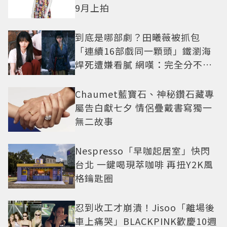
9月上拍
到底是哪部劇？田曦薇被抓包
「連續16部戲同一顆頭」鐵瀏海
焊死遭嫌看膩 網嘆：完全分不出
角色
Chaumet藍寶石、神秘鑽石藏專
屬告白獻七夕 情侶疊戴書寫獨一
無二故事
Nespresso「早咖起居室」快閃
台北 一鍵喝現萃咖啡 再扭Y2K風
格鑰匙圈
忍到收工才崩潰！Jisoo「離場後
車上痛哭」BLACKPINK歡慶10週