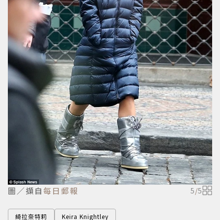
圖／擷自
每日郵報
5
/
5
綺拉奈特莉
Keira Knightley