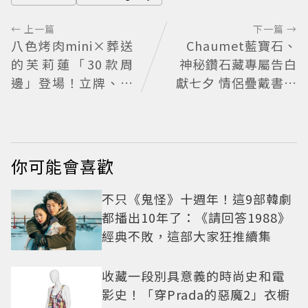
← 上一篇
下一篇 →
八色烤肉mini×葬送
Chaumet藍寶石、
的芙莉蓮「30款周
神秘鑽石藏專屬告白
邊」登場！立牌、鑰
獻七夕 情侶疊戴書寫
匙圈通通有
獨一無二故事
你可能會喜歡
不只《鬼怪》十週年！這9部韓劇
都播出10年了：《請回答1988》
經典不敗，這部大家狂推續集
收藏一段別具意義的時尚史和電
影史！「穿Prada的惡魔2」衣櫥