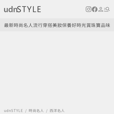
最新
時尚名人
流行穿搭
美妝保養
好時光
賞珠寶
品味
udnSTYLE
時尚名人
西洋名人