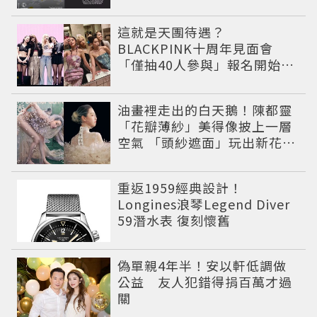
公開
這就是天團待遇？
BLACKPINK十周年見面會
「僅抽40人參與」報名開始到
截止僅9小時粉絲怒了😡
油畫裡走出的白天鵝！陳都靈
「花瓣薄紗」美得像披上一層
空氣 「頭紗遮面」玩出新花樣
朦朧美感太仙
重返1959經典設計！
Longines浪琴Legend Diver
59潛水表 復刻懷舊
偽單親4年半！安以軒低調做
公益 友人犯錯得捐百萬才過
關