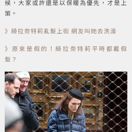
候，大家或許還是以保暖為優先，才是上
策。
》綺拉奈特莉亂髮上街 網友叫她去洗澡
》原來是假的！綺拉奈特莉平時都戴假
髮？