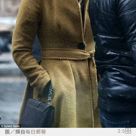
圖／擷自
每日郵報
2
/
5