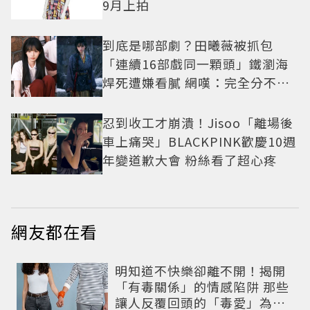
9月上拍
到底是哪部劇？田曦薇被抓包
「連續16部戲同一顆頭」鐵瀏海
焊死遭嫌看膩 網嘆：完全分不出
角色
忍到收工才崩潰！Jisoo「離場後
車上痛哭」BLACKPINK歡慶10週
年變道歉大會 粉絲看了超心疼
網友都在看
明知道不快樂卻離不開！揭開
「有毒關係」的情感陷阱 那些
讓人反覆回頭的「毒愛」為何