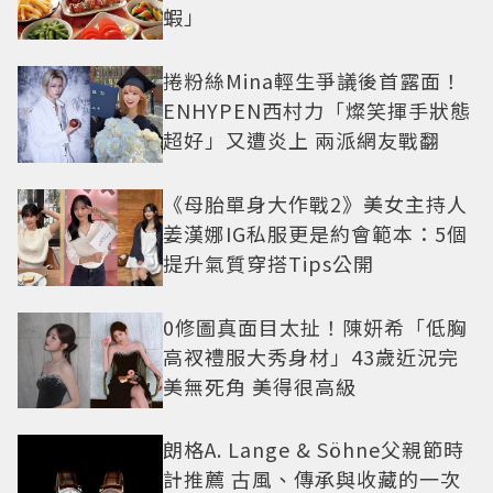
蝦」
捲粉絲Mina輕生爭議後首露面！
ENHYPEN西村力「燦笑揮手狀態
超好」又遭炎上 兩派網友戰翻
《母胎單身大作戰2》美女主持人
姜漢娜IG私服更是約會範本：5個
提升氣質穿搭Tips公開
0修圖真面目太扯！陳妍希「低胸
高衩禮服大秀身材」43歲近況完
美無死角 美得很高級
朗格A. Lange & Söhne父親節時
計推薦 古風、傳承與收藏的一次