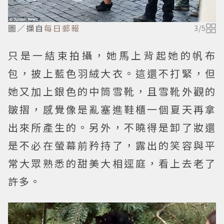
圖／擷自
每日郵報
3
/
5
只是一結束拍攝，她馬上背起她的帆布
包，披上藍色羽絨大衣。這還不打緊，但
她又加上銀色的中筒雪靴，且雪靴外觀的
皺摺，感覺像是亂塞進鞋櫃一個夏天再拿
出來所產生的。另外，不曉得是卸了妝還
是不必在螢幕前矜持了，露出的笑容與平
常大眾熟悉的甜美大相逕庭，看上去老了
許多。