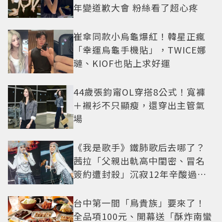
年變道歉大會 粉絲看了超心疼
崔傘同款小烏龜爆紅！韓星正瘋
「幸運烏龜手機貼」，TWICE娜
璉、KIOF也貼上求好運
44歲張鈞甯OL穿搭8公式！寬褲
＋襯衫不只顯瘦，還穿出主管氣
場
《我是歌手》鐵肺歌后去哪了？
茜拉「父親出軌高中閨密、冒名
簽約遭封殺」沉寂12年辛酸過往
曝光
台中第一間「鳥貴族」要來了！
全品項100元、開幕送「酥炸南蠻