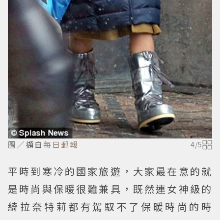
圖／擷自
每日郵報
4
/
5
平時到寒冷的國家旅遊，大家最在意的就
是時尚與保暖很難兼具，既然連女神級的
綺拉奈特莉都有駕馭不了保暖時尚的時