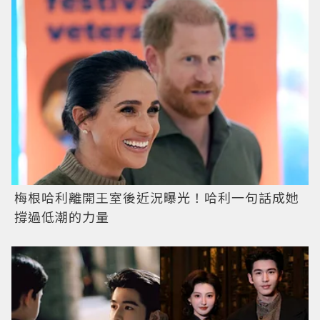
梅根哈利離開王室後近況曝光！哈利一句話成她
撐過低潮的力量