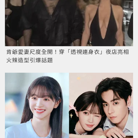
肯爺愛妻尺度全開！穿「透視連身衣」夜店亮相
火辣造型引爆話題