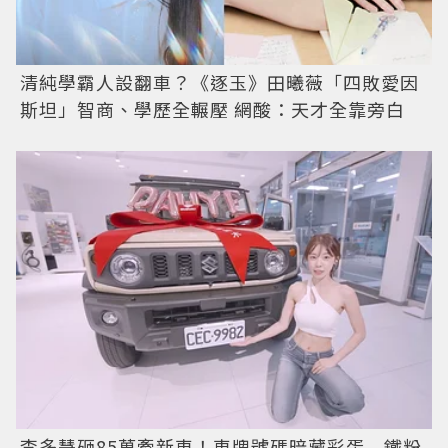
清純學霸人設翻車？《逐玉》田曦薇「四敗愛因
斯坦」智商、學歷全輾壓 網酸：天才全靠旁白
李多慧砸85萬牽新車！車牌號碼暗藏彩蛋 鐵粉