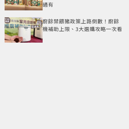
通有
廚餘禁餵豬政策上路倒數！廚餘
機補助上限、3大選購攻略一次看
寶可夢世界錦標賽將開打！
《Pokémon GO》限定扮裝皮卡
丘限時登場
獨／台中人氣日料「美滿小料
理」月底熄燈 粉絲不捨：吃過就
念念不忘
不只《鬼怪》十週年！這9部韓劇
都播出10年了：《請回答1988》