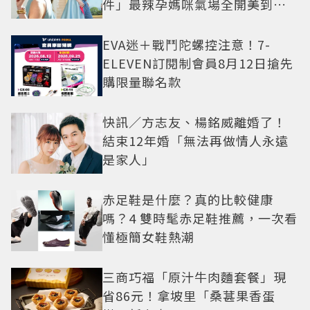
件」最辣孕媽咪氣場全開美到發
光
EVA迷＋戰鬥陀螺控注意！7-
ELEVEN訂閱制會員8月12日搶先
購限量聯名款
快訊／方志友、楊銘威離婚了！
結束12年婚「無法再做情人永遠
是家人」
赤足鞋是什麼？真的比較健康
嗎？4 雙時髦赤足鞋推薦，一次看
懂極簡女鞋熱潮
三商巧福「原汁牛肉麵套餐」現
省86元！拿坡里「桑葚果香蛋