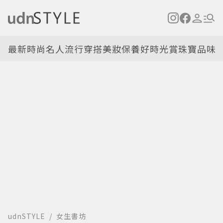
最新
時尚名人
流行穿搭
美妝保養
好時光
賞珠寶
品味
udnSTYLE
女生書坊