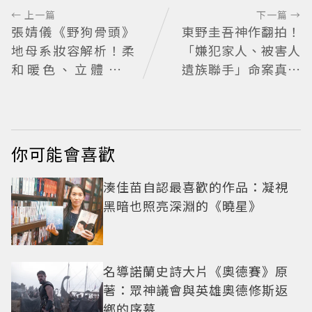
← 上一篇
下一篇 →
張婧儀《野狗骨頭》
東野圭吾神作翻拍！
地母系妝容解析！柔
「嫌犯家人、被害人
和暖色、立體感修
遺族聯手」命案真相
容，4個重點打造溫
竟動搖 《天使與蝙
潤高級感
蝠》超越懸疑框架展
開
你可能會喜歡
湊佳苗自認最喜歡的作品：凝視
黑暗也照亮深淵的《曉星》
名導諾蘭史詩大片《奧德賽》原
著：眾神議會與英雄奧德修斯返
鄉的序幕