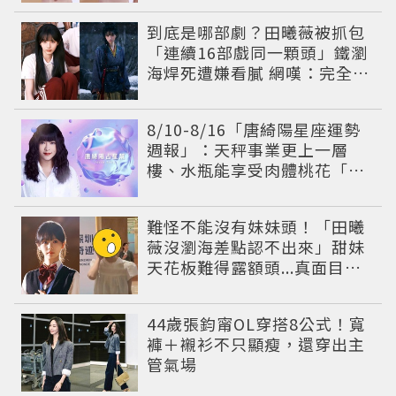
到底是哪部劇？田曦薇被抓包
「連續16部戲同一顆頭」鐵瀏
海焊死遭嫌看膩 網嘆：完全分
不出角色
8/10-8/16「唐綺陽星座運勢
週報」：天秤事業更上一層
樓、水瓶能享受肉體桃花「1
星座」感情防三角關係
難怪不能沒有妹妹頭！「田曦
薇沒瀏海差點認不出來」甜妹
天花板難得露額頭...真面目嚇
壞網友
44歲張鈞甯OL穿搭8公式！寬
褲＋襯衫不只顯瘦，還穿出主
管氣場