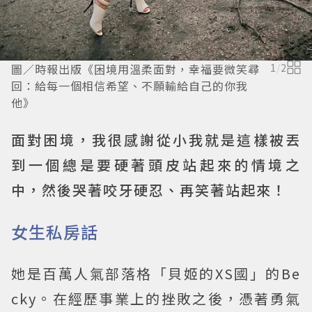
圖／時報出版《困境用溫柔面對，幸福要微笑尋
1
/
2
回：給每一個相信希望、不願輸給自己的你我
他》
面對困境，我很感謝從小我就是這樣被丟
到一個總是要硬著頭皮站起來的情境之
中，然後哭著咬牙硬忍、再笑著站起來！
女生私房話
她是百萬人氣部落格「貝姬的XS國」的Be
cky。在經歷事業上的挫敗之後，憑著勇氣