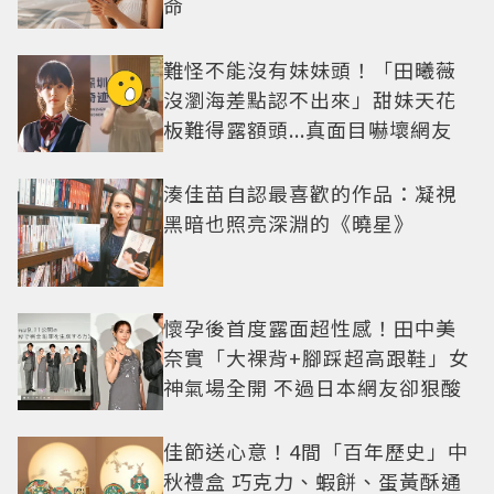
命
難怪不能沒有妹妹頭！「田曦薇
沒瀏海差點認不出來」甜妹天花
板難得露額頭...真面目嚇壞網友
湊佳苗自認最喜歡的作品：凝視
黑暗也照亮深淵的《曉星》
懷孕後首度露面超性感！田中美
奈實「大裸背+腳踩超高跟鞋」女
神氣場全開 不過日本網友卻狠酸
佳節送心意！4間「百年歷史」中
秋禮盒 巧克力、蝦餅、蛋黃酥通