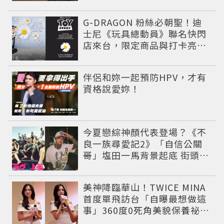
G-DRAGON 粉絲必朝聖！迪
士尼《玩具總動員》聯名快閃
店來台，限定商品與打卡亮點
公開
PR
伴侶和妳一起預防HPV，才有
資格說愛妳！
今夏戀綜神顏代表登場？《不
良一族尋愛記2》「自信公關
哥」塩田一馬背景起底 街頭辣
男翻身當老闆
美神降臨華山！TWICE MINA
首度單飛訪台「自曝最想做這
事」360度0死角美貌保養祕訣
一次公開