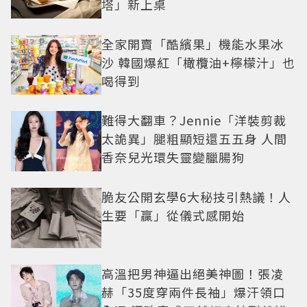
塔」新上桌
全家開賣「酷繽果」機能水果冰
沙 韓國爆紅「橄欖油+檸檬汁」也
喝得到
難得大翻車？Jennie「洋裝剪裁
太詭異」腿粗顯短還五五身 人間
香奈兒光環失靈變臘腸狗
脆友公開玄學6大秘技引熱議！人
生要「贏」從儀式感開始
高溫把男神逼出絕美神圖！張凌
赫「35度穿兩件長袖」爆汗領口