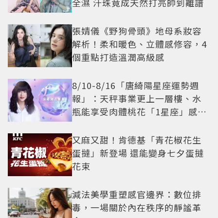
全濕 汗珠竟成天然打亮帥到離譜
張婧儀《野狗骨頭》地母系妝容
解析！柔和暖色、立體感修容，4
個重點打造溫潤高級感
8/10-8/16「唐綺陽星座運勢週
報」：天秤事業更上一層樓、水
瓶能享受肉體桃花「1星座」感情
防三角關係
又麻又甜！肯德基「青花椒花生
蛋撻」新登場 還能變身七夕蛋撻
花束
減法美學重塑感官邊界：數位排
毒，一場關於內在秩序的靜謐革