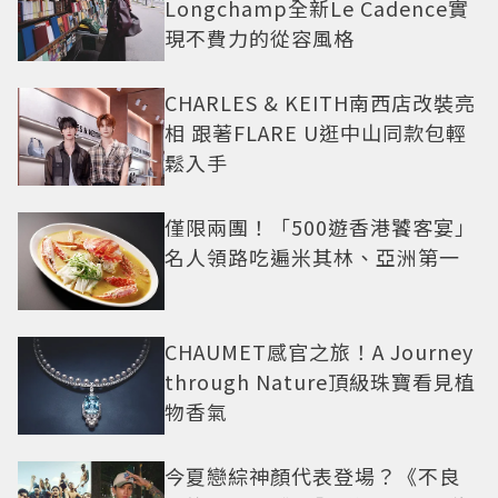
Longchamp全新Le Cadence實
現不費力的從容風格
CHARLES & KEITH南西店改裝亮
相 跟著FLARE U逛中山同款包輕
鬆入手
僅限兩團！「500遊香港饕客宴」
名人領路吃遍米其林、亞洲第一
CHAUMET感官之旅！A Journey
through Nature頂級珠寶看見植
物香氣
今夏戀綜神顏代表登場？《不良