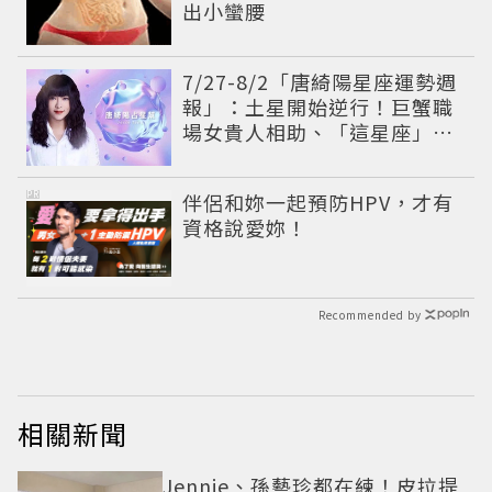
出小蠻腰
7/27-8/2「唐綺陽星座運勢週
報」：土星開始逆行！巨蟹職
場女貴人相助、「這星座」感
情失衡多變數
PR
伴侶和妳一起預防HPV，才有
資格說愛妳！
Recommended by
相關新聞
Jennie、孫藝珍都在練！皮拉提