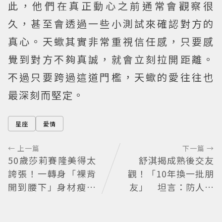
此，他們在真正動心之前通常會觀察很
久，甚至會透過一些小測試來確認對方的
真心。天蠍其實非常重視信任感，只要感
覺到對方不夠真誠，就會立刻拉開距離。
不過只要跨過這道門檻，天蠍的愛往往也
最深刻而堅定。
星座
愛情
← 上一篇
下一篇 →
50歲莎莉賽隆美得太
舒淇揭成熟後交友
誇張！一轉身「裸背
觀！「10年換一批朋
開到腰下」身材瘦到
友」 坦言：防人之
0死角 逆天狀態根本
心不可無
不像年過半百