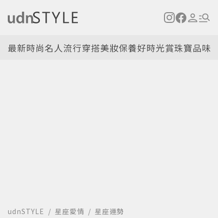
最新
時尚名人
流行穿搭
美妝保養
好時光
賞珠寶
品味
udnSTYLE
星座愛情
星座運勢