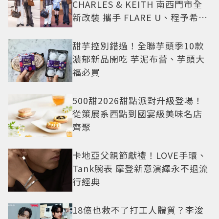
CHARLES & KEITH 南西門市全
新改裝 攜手 FLARE U、程予希演
繹秋季時尚
甜芋控別錯過！全聯芋頭季10款
濃郁新品開吃 芋泥布蕾、芋頭大
福必買
500甜2026甜點派對升級登場！
從策展系西點到國宴級美味名店
齊聚
卡地亞父親節獻禮！LOVE手環、
Tank腕表 摩登新意演繹永不退流
行經典
18億也救不了打工人體質？李浚