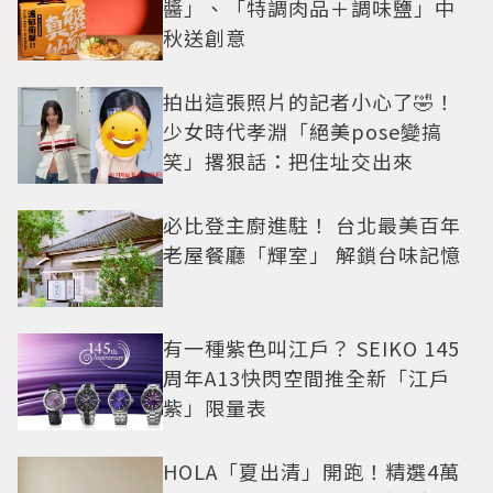
醬」、「特調肉品＋調味鹽」中
秋送創意
拍出這張照片的記者小心了🤣！
少女時代孝淵「絕美pose變搞
笑」撂狠話：把住址交出來
必比登主廚進駐！ 台北最美百年
老屋餐廳「輝室」 解鎖台味記憶
有一種紫色叫江戶？ SEIKO 145
周年A13快閃空間推全新「江戶
紫」限量表
HOLA「夏出清」開跑！精選4萬