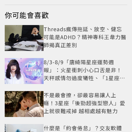
你可能會喜歡
Threads瘋傳拖延、放空、健忘
可能是ADHD？精神專科王韋力醫
師揭真正差別
8/3-8/9「唐綺陽星座運勢週
報」：火星衝刺小心口舌是非！
天秤感情勿過度犧牲、「1星座」
有年下戀機會
不是最會撩，卻最容易讓人上
癮！3星座「後勁超強型戀人」愛
上就很難戒掉 越相處越有魅力
什麼是「約會倦怠」？交友軟體