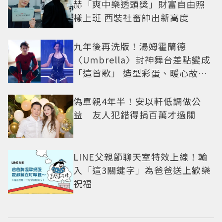
赫「爽中樂透頭獎」財富自由照
樣上班 西裝社畜帥出新高度
九年後再洗版！湯姆霍蘭德
〈Umbrella〉封神舞台差點變成
「這首歌」 造型彩蛋、暖心故事
一次公開
偽單親4年半！安以軒低調做公
益 友人犯錯得捐百萬才過關
LINE父親節聊天室特效上線！輸
入「這3關鍵字」為爸爸送上歡樂
祝福