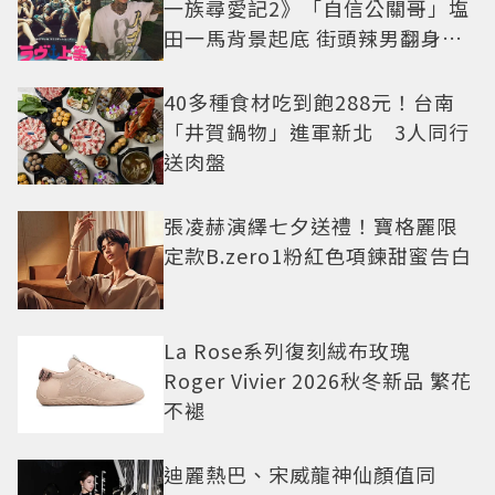
一族尋愛記2》「自信公關哥」塩
田一馬背景起底 街頭辣男翻身當
老闆
40多種食材吃到飽288元！台南
「井賀鍋物」進軍新北 3人同行
送肉盤
張凌赫演繹七夕送禮！寶格麗限
定款B.zero1粉紅色項鍊甜蜜告白
La Rose系列復刻絨布玫瑰
Roger Vivier 2026秋冬新品 繁花
不褪
迪麗熱巴、宋威龍神仙顏值同