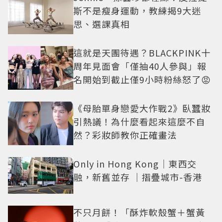
斯不是瘦身運動，教練揭9大迷
思、選課真相
這就是天團待遇？BLACKPINK十
周年見面會「僅抽40人參與」報
名開始到截止僅9小時粉絲怒了😡
《母胎單身戀愛大作戰2》臥蠶妝
引熱議！為什麼看起來這麼不自
然？彩妝師教你正確畫法
Only in Hong Kong｜東西交
融，新舊並存 ｜摺疊城市-香港
不只月餅！「酥炸軟殼蟹＋蟹黃