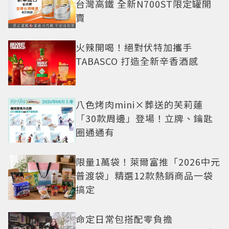
台灣高鐵 全新N700ST限定罐開
賣
火辣開喝！絕對伏特加攜手
TABASCO 打造全新辛香酒感
八色烤肉mini×葬送的芙莉蓮
「30款周邊」登場！立牌、鑰匙
圈通通有
限量1萬袋！萊爾富推「2026中元
普渡袋」精選12款熱銷商品一袋
搞定
命定日常包搭配零負擔