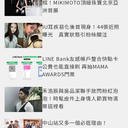
框！MIKIMOTO頂級珠寶北京亞
洲首展
IU耳疾惡化後首現身！44張近照
曝光 真實狀態引粉絲關注
LINE Bank友感帳戶整合快點卡
公費也能直接刷 再抽MAMA
AWARDS門票
禾浩辰與吳品潔聯手放閃粉紅泡
泡！時髦皮件上身情人節買物清
單這裡看
中山站又多一個必逛理由！