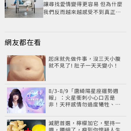
讓尋找愛情變得更容易 但為什麼
我們反而越來越感受不到真正的
心動？
網友都在看
PR
起床就先做件事，沒三天小腹
就不見了! 肚子一天天變小！
8/3-8/9「唐綺陽星座運勢週
報」：火星衝刺小心口舌是
非！天秤感情勿過度犧牲、
「1星座」有年下戀機會
PR
減肥首選，檸檬加它，堅持一
週，腰細了，瘦到你懷疑人生