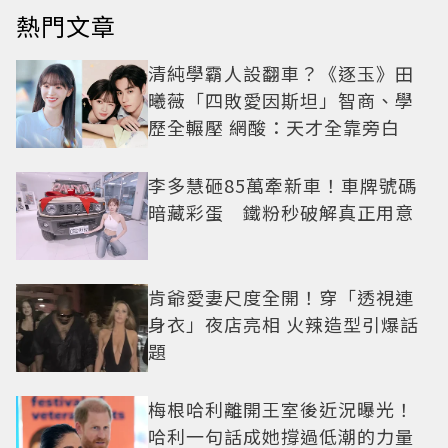
熱門文章
清純學霸人設翻車？《逐玉》田
曦薇「四敗愛因斯坦」智商、學
歷全輾壓 網酸：天才全靠旁白
李多慧砸85萬牽新車！車牌號碼
暗藏彩蛋 鐵粉秒破解真正用意
肯爺愛妻尺度全開！穿「透視連
身衣」夜店亮相 火辣造型引爆話
題
梅根哈利離開王室後近況曝光！
哈利一句話成她撐過低潮的力量