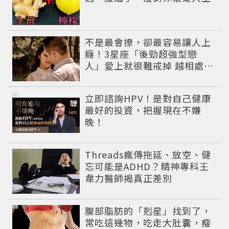
不是最會撩，卻最容易讓人上
癮！3星座「後勁超強型戀
人」愛上就很難戒掉 越相處越
有魅力
PR
立即諮詢HPV！是對自己健康
最好的投資，把握現在不嫌
晚！
Threads瘋傳拖延、放空、健
忘可能是ADHD？精神專科王
韋力醫師揭真正差別
PR
腹部脂肪的「剋星」找到了，
常吃這幾物，吃走大肚囊，瘦