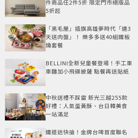
件商品任2件5折 限定門市絕版品
5折起
「黑毛屋」插旗高雄夢時代「連3
天送肉盤」！ 樂多多送40組鐵板
燒套餐
BELLINI全新兒童餐登場！手工車
車麵加小飛碟披薩 點餐再送貼紙
中秋送禮不踩雷 新光三越255款
好禮：人氣蛋黃酥、台日韓美食
一站滿足
鐵道迷快搶！金牌台啤首度聯名