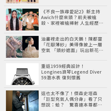
《不良一族尋愛記2》新主持
Awich什麼來頭？前夫被槍
殺、家裡被槍掃射 人生經歷比
參演者還抓馬！
油畫裡走出的白天鵝！陳都靈
「花瓣薄紗」美得像披上一層
空氣 「頭紗遮面」玩出新花樣
朦朧美感太仙
重返1959經典設計！
Longines浪琴Legend Diver
59潛水表 復刻懷舊
這也太不像了！傑森史塔森
「巨型充氣人偶分身」看了只
想說：蛤？ 驚喜連本尊都吐
槽