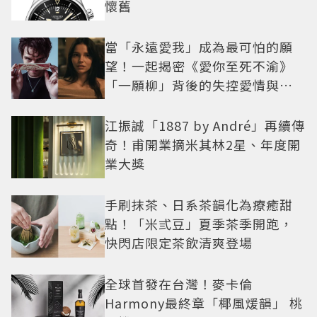
懷舊
當「永遠愛我」成為最可怕的願
望！一起揭密《愛你至死不渝》
「一願柳」背後的失控愛情與爆
紅之路
江振誠「1887 by André」再續傳
奇！甫開業摘米其林2星、年度開
業大獎
手刷抹茶、日系茶韻化為療癒甜
點！「米弎豆」夏季茶季開跑，
快閃店限定茶飲清爽登場
全球首發在台灣！麥卡倫
Harmony最終章「椰風煖韻」 桃