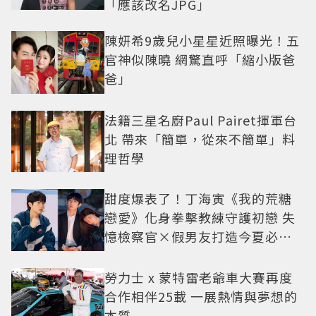
「應該改名JPG」
陳妍希9歲兒小星星近照曝光！五
官神似陳曉 網驚直呼「縮小版爸
爸」
法籍三星名廚Paul Pairet揮軍台
北 帶來「簡單，從來不簡單」料
理哲學
甜度爆表了！丁海寅《我的荒糖
戀愛》化身拳擊教練守護初戀 失
憶檢察官×假男友打造今夏必看
小甜劇
勞力士 x 蒙特雷老爺車大賽再度
合作相伴25載 一展熱情與夢想的
本質