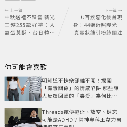
← 上一篇
下一篇 →
中秋送禮不踩雷 新光
IU耳疾惡化後首現
三越255款好禮：人
身！44張近照曝光
氣蛋黃酥、台日韓美
真實狀態引粉絲關注
食一站滿足
你可能會喜歡
明知道不快樂卻離不開！揭開
「有毒關係」的情感陷阱 那些讓
人反覆回頭的「毒愛」為何比菸
還難戒？
Threads瘋傳拖延、放空、健忘
可能是ADHD？精神專科王韋力醫