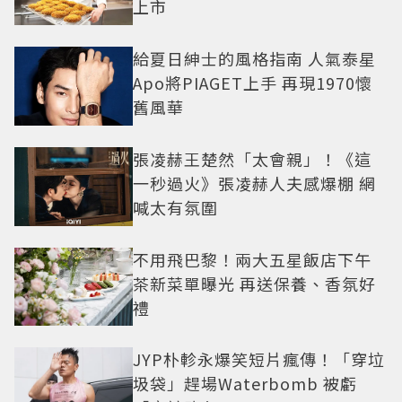
上市
給夏日紳士的風格指南 人氣泰星
Apo將PIAGET上手 再現1970懷
舊風華
張凌赫王楚然「太會親」！《這
一秒過火》張凌赫人夫感爆棚 網
喊太有氛圍
不用飛巴黎！兩大五星飯店下午
茶新菜單曝光 再送保養、香氛好
禮
JYP朴軫永爆笑短片瘋傳！「穿垃
圾袋」趕場Waterbomb 被虧