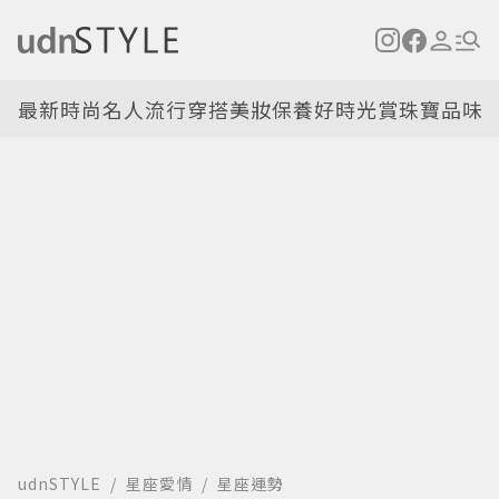
最新
時尚名人
流行穿搭
美妝保養
好時光
賞珠寶
品味
udnSTYLE
星座愛情
星座運勢