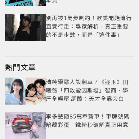
別再被1萬步制約！歐美開始流行
直覺行走：專家解析，真正重要
的不是步數，而是「這件事」
熱門文章
清純學霸人設翻車？《逐玉》田
曦薇「四敗愛因斯坦」智商、學
歷全輾壓 網酸：天才全靠旁白
李多慧砸85萬牽新車！車牌號碼
暗藏彩蛋 鐵粉秒破解真正用意