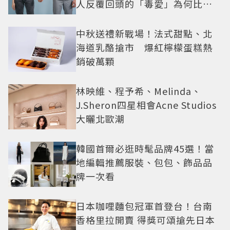
人反覆回頭的「毒愛」為何比菸
還難戒？
中秋送禮新戰場！法式甜點、北
海道乳酪搶市 爆紅檸檬蛋糕熱
銷破萬顆
林映維、程予希、Melinda、
J.Sheron四星相會Acne Studios
大曬北歐潮
韓國首爾必逛時髦品牌45選！當
地編輯推薦服裝、包包、飾品品
牌一次看
日本咖哩麵包冠軍首登台！台南
香格里拉開賣 得獎可頌搶先日本