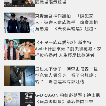
園機場限量登場
東野圭吾神作翻拍！「嫌犯家
人、被害人遺族聯手」命案真相
竟動搖 《天使與蝙蝠》超越懸
疑框架展開
《不良一族尋愛記2》新主持
Awich什麼來頭？前夫被槍殺、家
裡被槍掃射 人生經歷比參演者還
抓馬！
這也太不像了！傑森史塔森「巨
型充氣人偶分身」看了只想說：
蛤？ 驚喜連本尊都吐槽
G-DRAGON 粉絲必朝聖！迪士尼
《玩具總動員》聯名快閃店來