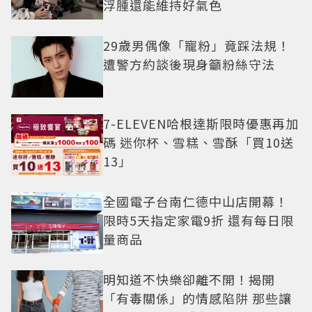
浮腫還能維持好氣色
29歲男偶像「寵粉」竟踩法規！
遭警方約談後現身籲粉絲守法
7-ELEVEN哈根達斯限時優惠再加
碼 迷你杯、雪糕、雪酥「買10送
13」
全國電子台南仁德中山店開幕！
限時5天指定家電9折 還有每日限
量商品
明知道不快樂卻離不開！揭開
「有毒關係」的情感陷阱 那些讓