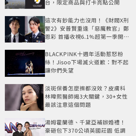
台，限定商品與打卡亮點公開
這次有鈔能力也沒用！《財閥X刑
警2》安普賢重逢「惡魔教官」鄭
恩彩 首播收視6.1%超第一季開紅
盤
BLACKPINK十週年活動惹怒粉
絲！Jisoo下場滅火道歉：對不起
讓你們失望
淡斑保養怎麼擦都沒效？皮膚科
林暐熙醫師揭3大關鍵，30+女性
最該注意這個問題
湯姆霍蘭德、千黛亞補辦婚禮！
豪砸包下370公頃英國莊園 低調