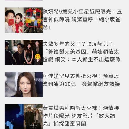
陳妍希9歲兒小星星近照曝光！五
官神似陳曉 網驚直呼「縮小版爸
爸」
失散多年的父子？張凌赫兒子
「神複製完美基因」萌娃顏值太
搶戲 網笑：本人都生不出這麼像
柯佳嬿罕見表態挺公視！預算恐
遭刪凍逾10億 發聲掀網友熱議
黃寅燁惠利吻戲太火辣！深情接
吻片段曝光 網友影片「放大調
亮」捕捉甜蜜瞬間