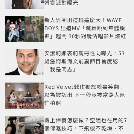
婚宴派對曝光
新人男團出道玩這麼大！WAYF
BOYS 出道MV「跳舞跳到集體脫
褲」超鬧 30秒對鏡清唱影片爆紅
安潔莉娜裘莉親哥性向曝光！53
歲詹姆斯海文前妻節目首度認
「我是同志」
Red Velvet瑟琪獨旅糗事笑翻！
以為被認出 下一秒竟被當路人幫
忙拍照
機上保養怎麼做？空姐也在用的7
個保濕技巧，下飛機不乾燥、不