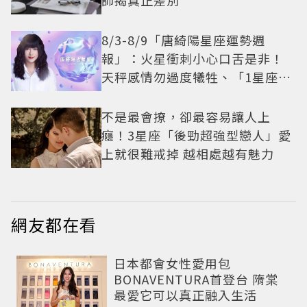
師揭真正差別
8/3-8/9「唐綺陽星座運勢週
報」：火星衝刺小心口舌是非！
天秤感情勿過度犧牲、「1星座」
有年下戀機會
不是最會撩，卻最容易讓人上
癮！3星座「後勁超強型戀人」愛
上就很難戒掉 越相處越有魅力
網友都在看
日本都會女性愛用包
BONAVENTURA首登台 隋棠
最愛它可以真正融入生活