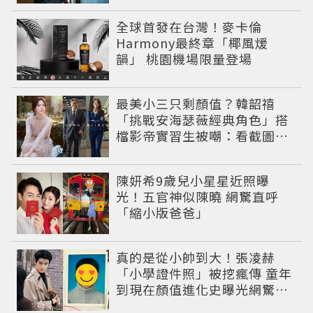
全球首發在台灣！麥卡倫
Harmony最終章「椰風煖
韻」 桃園機場限量登場
最美小三只剩顏值？韓韶禧
「挑戰安海瑟薇經典角色」搭
檔影帝實習生被嘲：看截圖就
感受到演技
陳妍希9歲兒小星星近照曝
光！五官神似陳曉 網驚直呼
「縮小版爸爸」
真的是從小帥到大！張凌赫
「小學證件照」被挖瘋傳 童年
到現在顏值進化史曝光網驚：
完全等比例長大