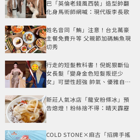
巴「英倫老錢風西裝」造型帥翻
化身馬術師網喊：現代版李長歌
姓名音同「鮪」注意！台北萬豪
主餐免費升等 父親節加碼鮪魚現
切秀
行走的短髮教科書！倪妮狠斷仙
女長髮「變身金色短髮叛逆少
女」可塑性超強 帥氣、優雅自由
切換
新莊人氣冰店「龍安粉條冰」預
告熄燈！粉絲捨不得：晴天霹靂
COLD STONE×麻古「招牌手搖