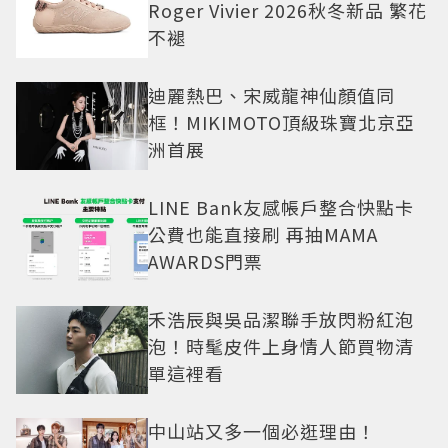
Roger Vivier 2026秋冬新品 繁花
不褪
迪麗熱巴、宋威龍神仙顏值同
框！MIKIMOTO頂級珠寶北京亞
洲首展
LINE Bank友感帳戶整合快點卡
公費也能直接刷 再抽MAMA
AWARDS門票
禾浩辰與吳品潔聯手放閃粉紅泡
泡！時髦皮件上身情人節買物清
單這裡看
中山站又多一個必逛理由！