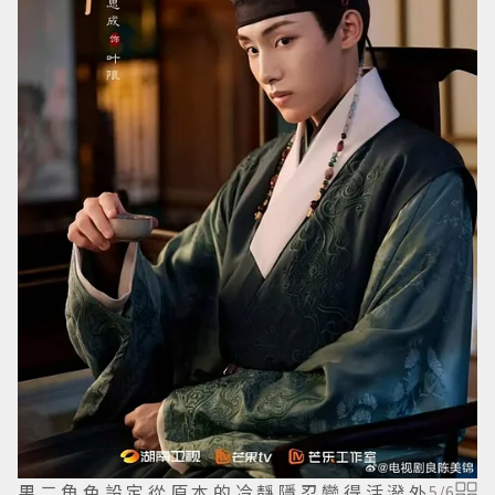
男二角色設定從原本的冷靜隱忍變得活潑外
5
/
6