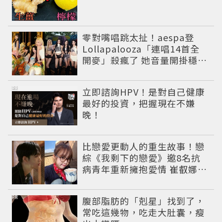
零對嘴唱跳太扯！aespa登
Lollapalooza「連唱14首全
開麥」殺瘋了 她音量開掛穩到
像吞CD
PR
立即諮詢HPV！是對自己健康
最好的投資，把握現在不嫌
晚！
比戀愛更動人的重生故事！戀
綜《我剩下的戀愛》邀8名抗
病青年重新擁抱愛情 崔叡娜淚
揭童年抗癌傷痛
PR
腹部脂肪的「剋星」找到了，
常吃這幾物，吃走大肚囊，瘦