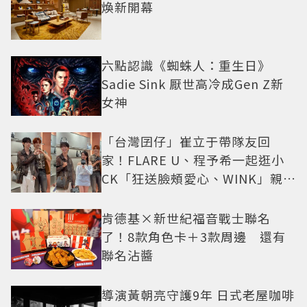
煥新開幕
六點認識《蜘蛛人：重生日》
Sadie Sink 厭世高冷成Gen Z新
女神
「台灣囝仔」崔立于帶隊友回
家！FLARE U、程予希一起逛小
CK「狂送臉頰愛心、WINK」親曝
中山站私藏必逛名單
肯德基×新世紀福音戰士聯名
了！8款角色卡＋3款周邊 還有
聯名沾醬
導演黃朝亮守護9年 日式老屋咖啡