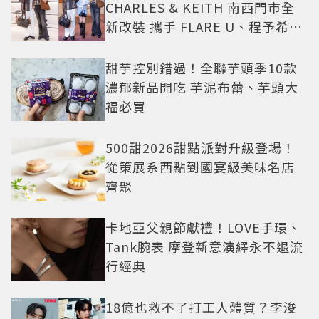
CHARLES & KEITH 南西門市全
新改裝 攜手 FLARE U、程予希演
繹秋季時尚
甜芋控別錯過！全聯芋頭季10款
濃郁新品開吃 芋泥布蕾、芋頭大
福必買
500甜2026甜點派對升級登場！
從策展系西點到國宴級美味名店
齊聚
卡地亞父親節獻禮！LOVE手環、
Tank腕表 摩登新意演繹永不退流
行經典
18億也救不了打工人體質？李浚