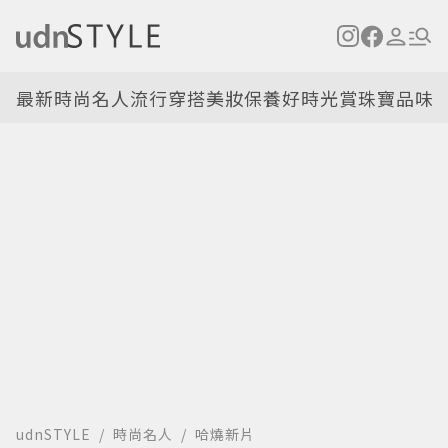
最新
時尚名人
流行穿搭
美妝保養
好時光
賞珠寶
品味
udnSTYLE
時尚名人
哈燒新片