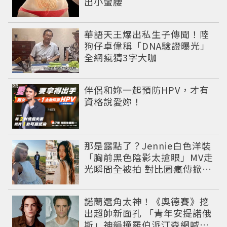
出小蠻腰
華語天王爆出私生子傳聞！陸
狗仔卓偉稱「DNA驗證曝光」
全網瘋猜3字大咖
PR
伴侶和妳一起預防HPV，才有
資格說愛妳！
那是露點了？Jennie白色洋裝
「胸前黑色陰影太搶眼」MV走
光瞬間全被拍 對比圖瘋傳掀論
戰
諾蘭選角太神！《奧德賽》挖
出超帥新面孔 「青年安提諾俄
斯」神韻撞羅伯派汀森網喊：