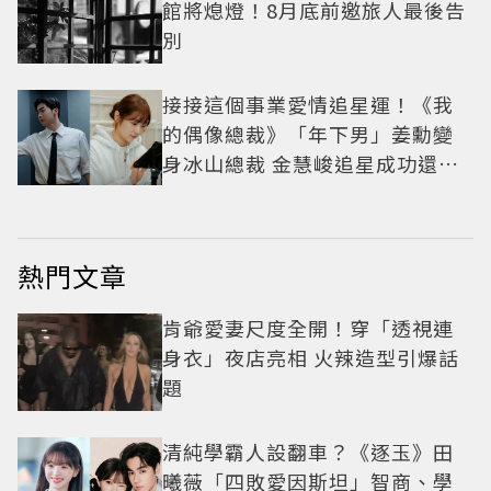
館將熄燈！8月底前邀旅人最後告
別
接接這個事業愛情追星運！《我
的偶像總裁》「年下男」姜勳變
身冰山總裁 金慧峻追星成功還偶
遇愛情
熱門文章
肯爺愛妻尺度全開！穿「透視連
身衣」夜店亮相 火辣造型引爆話
題
清純學霸人設翻車？《逐玉》田
曦薇「四敗愛因斯坦」智商、學