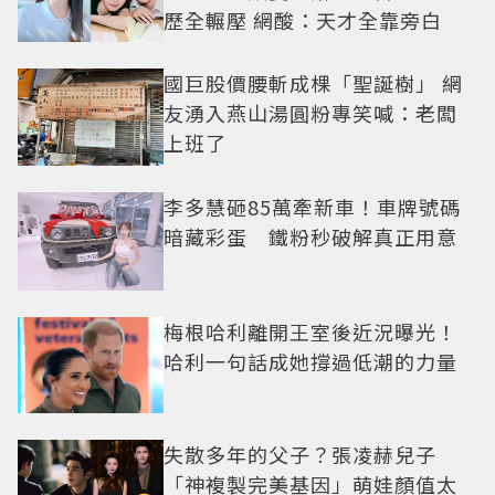
歷全輾壓 網酸：天才全靠旁白
國巨股價腰斬成棵「聖誕樹」 網
友湧入燕山湯圓粉專笑喊：老闆
上班了
李多慧砸85萬牽新車！車牌號碼
暗藏彩蛋 鐵粉秒破解真正用意
梅根哈利離開王室後近況曝光！
哈利一句話成她撐過低潮的力量
失散多年的父子？張凌赫兒子
「神複製完美基因」萌娃顏值太