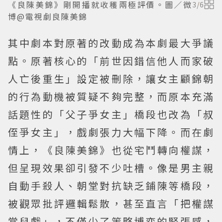
《良陳美錦》剛開播就收穫兩極評價。圖／微
3
/
6
博@電視劇良陳美錦
其中劇本對原著的改動成為本劇最大爭議
點。原著核心的「前世因錯信他人而家破
人亡後重生」設定被刪除，讓女主顧錦朝
的行為動機被質疑不夠完整，而原本充滿
話題性的「父子爭女主」橋段也改為「叔
侄爭女主」，戲劇張力大幅下降。而在劇
情上，《良陳美錦》也從宅鬥轉向權謀，
但呈現效果卻引發不少吐槽。像是男主親
自動手殺人、朝堂對抗缺乏鋪陳等橋段，
被觀眾批評邏輯鬆散，甚至直言「把權謀
當兒戲」，不僅少了策略博弈的緊張感，