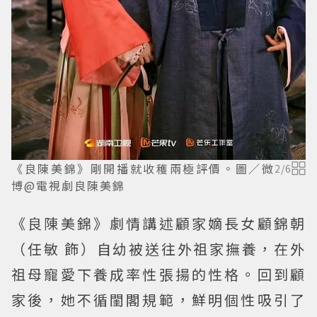
《良陳美錦》剛開播就收穫兩極評價。圖／微
2
/
6
博@電視劇良陳美錦
《良陳美錦》劇情講述顧家嫡長女顧錦朝
（任敏 飾）自幼被送往外祖家撫養，在外
祖母寵愛下養成率性張揚的性格。回到顧
家後，她不循閨閣規範，鮮明個性吸引了