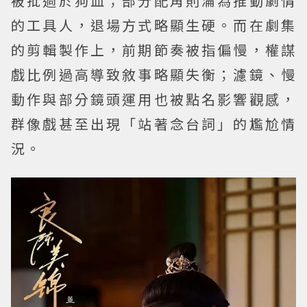
被批過於狗血；部分配角則淪為推動劇情
的工具人，退場方式略顯生硬。而在劇集
的剪輯製作上，前期節奏被指偏慢，權謀
戲比例過高導致敘事略顯失衡；濾鏡、慢
動作與部分鏡頭運用也被點名影響觀感，
群像戲甚至出現「站著念台詞」的尷尬情
況。