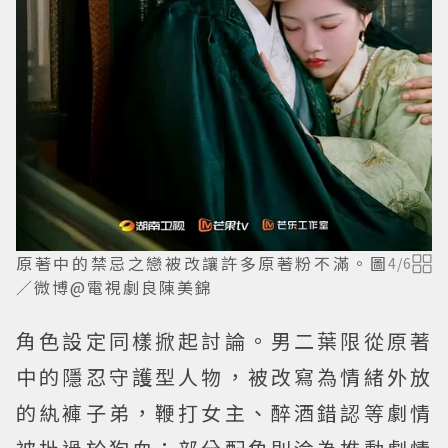
原著中的禁忌之戀被改讓許多原著粉不滿。圖
4
/
6
／微博@電視劇良陳美錦
角色設定同樣掀起討論。男二葉限從原著
中的隱忍守護型人物，被改寫為情緒外放
的紈褲子弟，鞭打女主、醉酒錯認等劇情