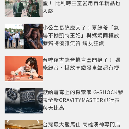
蛋！ 比利時王室愛用百年精品也
入戲
小公主長這麼大了！夏綠蒂「氣
場不輸凱特王妃」與媽媽同框散
發獨特優雅氣質 網友狂讚
台啤復古錄音機盲盒開搶了！ 還
能錄音、播放高鐵發車聲超有梗
獻給蒼穹上的探索家 G-SHOCK發
表全新GRAVITYMASTER飛行表
與天比高
台灣最大愛馬仕 高雄漢神專門店