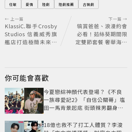
任敏
愛情
陸劇
陸劇推薦
古裝劇
← 上一篇
下一篇 →
KlassiC.聯手Crosby
犒賞爸爸、浪漫約會
Studios 信義威秀旗
必看！茹絲葵期間限
艦店打造極簡未來感
定雙節套餐 奢華海陸
設計空間
饗宴開吃
你可能會喜歡
今夏戀綜神顏代表登場？《不良
一族尋愛記2》「自信公關哥」塩
田一馬背景起底 街頭辣男翻身當
老闆
18億也救不了打工人體質？李浚