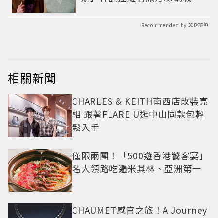
夢回愛德華！
Recommended by
相關新聞
CHARLES & KEITH南西店改裝亮
相 跟著FLARE U逛中山同款包輕
鬆入手
僅限兩團！「500遊香港饕客宴」
名人領路吃遍米其林、亞洲第一
CHAUMET感官之旅！A Journey