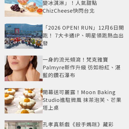
變冰淇淋」！人氣甜點
ChizCheese快閃台北
「2026 OPEN! RUN」12月6日開
跑！ 7大卡通IP、明星領跑熱血出
發
一身的流光傾瀉！梵克雅寶
Palmyre新作升級 彷如粉紅、湛
藍的鑽石瀑布
開幕送可麗露！Moon Baking
Studio進駐微風 抹茶泡芙、芒果
塔上桌
孔孝真新戲《殺手媽咪》藏彩