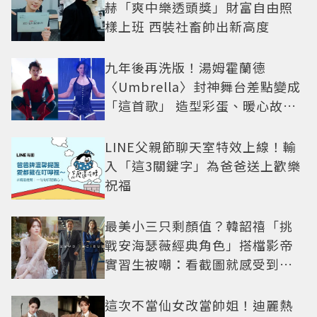
赫「爽中樂透頭獎」財富自由照
樣上班 西裝社畜帥出新高度
九年後再洗版！湯姆霍蘭德
〈Umbrella〉封神舞台差點變成
「這首歌」 造型彩蛋、暖心故事
一次公開
LINE父親節聊天室特效上線！輸
入「這3關鍵字」為爸爸送上歡樂
祝福
最美小三只剩顏值？韓韶禧「挑
戰安海瑟薇經典角色」搭檔影帝
實習生被嘲：看截圖就感受到演
技
這次不當仙女改當帥姐！迪麗熱