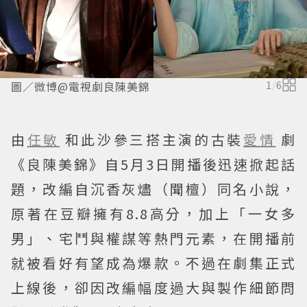
圖／微博@電視劇良陳美錦
1
/
6
由
任敏
和此沙參三搭主演的古裝
愛情
劇
《良陳美錦》自5月3日開播後迅速掀起話
題，改編自沉香灰燼（聞檀）同名小說，
原著在豆瓣擁有8.8高分，加上「一女多
男」、宅鬥與權謀等熱門元素，在開播前
就被看好有望成為爆款。不過在劇集正式
上線後，卻因改編幅度過大與製作細節問