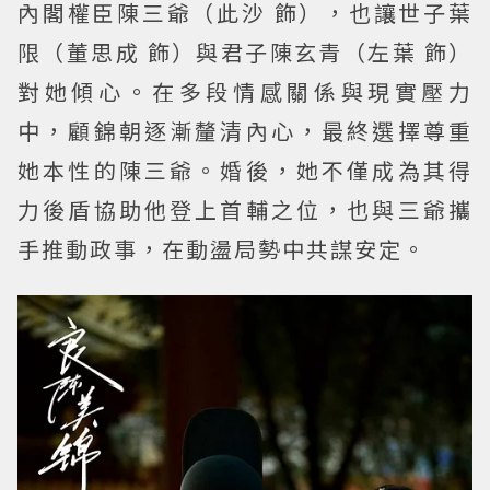
內閣權臣陳三爺（此沙 飾），也讓世子葉
限（董思成 飾）與君子陳玄青（左葉 飾）
對她傾心。在多段情感關係與現實壓力
中，顧錦朝逐漸釐清內心，最終選擇尊重
她本性的陳三爺。婚後，她不僅成為其得
力後盾協助他登上首輔之位，也與三爺攜
手推動政事，在動盪局勢中共謀安定。