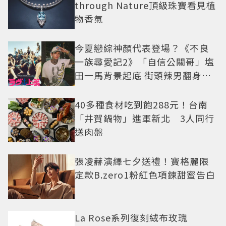
through Nature頂級珠寶看見植
物香氣
今夏戀綜神顏代表登場？《不良
一族尋愛記2》「自信公關哥」塩
田一馬背景起底 街頭辣男翻身當
老闆
40多種食材吃到飽288元！台南
「井賀鍋物」進軍新北 3人同行
送肉盤
張凌赫演繹七夕送禮！寶格麗限
定款B.zero1粉紅色項鍊甜蜜告白
La Rose系列復刻絨布玫瑰