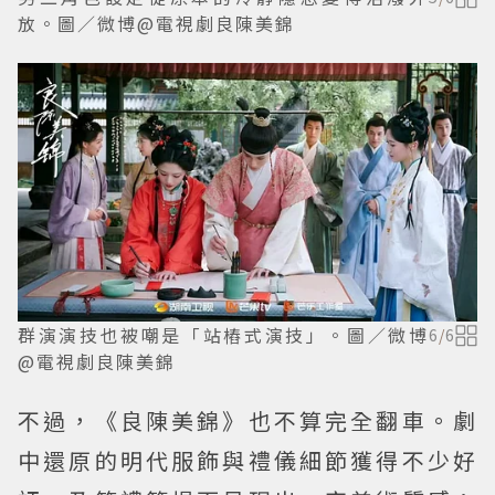
放。圖／微博@電視劇良陳美錦
群演演技也被嘲是「站樁式演技」。圖／微博
6
/
6
@電視劇良陳美錦
不過，《良陳美錦》也不算完全翻車。劇
中還原的明代服飾與禮儀細節獲得不少好