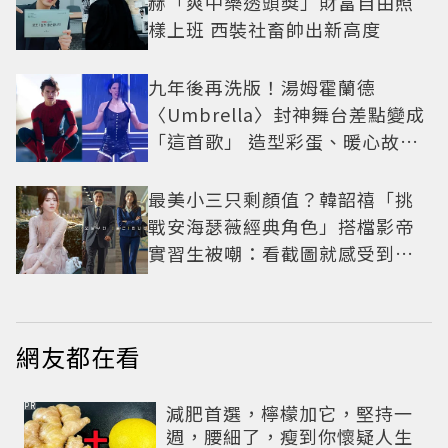
赫「爽中樂透頭獎」財富自由照
樣上班 西裝社畜帥出新高度
九年後再洗版！湯姆霍蘭德
〈Umbrella〉封神舞台差點變成
「這首歌」 造型彩蛋、暖心故事
一次公開
最美小三只剩顏值？韓韶禧「挑
戰安海瑟薇經典角色」搭檔影帝
實習生被嘲：看截圖就感受到演
技
網友都在看
PR
減肥首選，檸檬加它，堅持一
週，腰細了，瘦到你懷疑人生