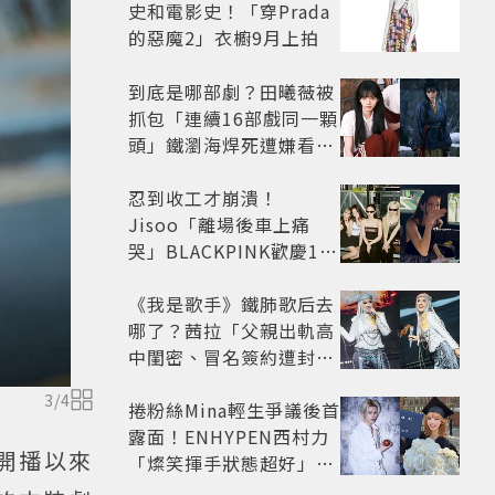
史和電影史！「穿Prada
的惡魔2」衣櫥9月上拍
到底是哪部劇？田曦薇被
抓包「連續16部戲同一顆
頭」鐵瀏海焊死遭嫌看膩
網嘆：完全分不出角色
忍到收工才崩潰！
Jisoo「離場後車上痛
哭」BLACKPINK歡慶10
週年變道歉大會 粉絲看了
超心疼
《我是歌手》鐵肺歌后去
哪了？茜拉「父親出軌高
中閨密、冒名簽約遭封
殺」沉寂12年辛酸過往曝
3
/
4
光
捲粉絲Mina輕生爭議後首
露面！ENHYPEN西村力
自開播以來
「燦笑揮手狀態超好」又
遭炎上 兩派網友戰翻