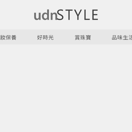
美妝保養
好時光
賞珠寶
品味生