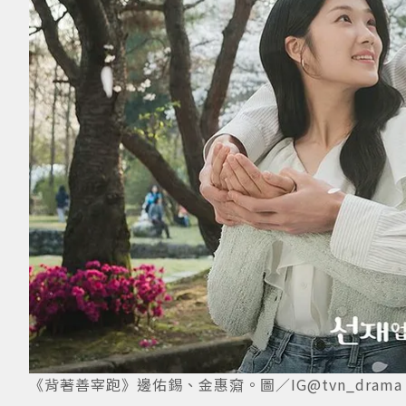
《背著善宰跑》邊佑錫、金惠奫。圖／IG@tvn_drama