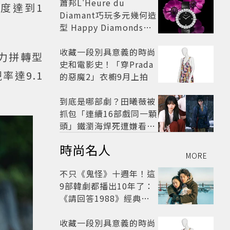
蕭邦L'Heure du
度達到1
Diamant巧玩多元幾何造
型 Happy Diamonds歡
慶50周年
收藏一段別具意義的時尚
優力拼轉型
史和電影史！「穿Prada
率達9.1
的惡魔2」衣櫥9月上拍
到底是哪部劇？田曦薇被
抓包「連續16部戲同一顆
頭」鐵瀏海焊死遭嫌看膩
網嘆：完全分不出角色
時尚名人
MORE
不只《鬼怪》十週年！這
9部韓劇都播出10年了：
《請回答1988》經典不
敗，這部大家狂推續集
收藏一段別具意義的時尚