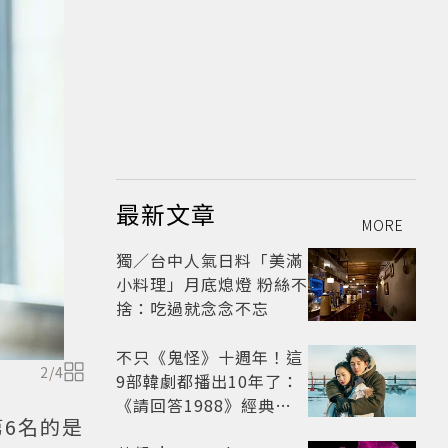
最新文章
MORE
獨／台中人氣日料「美滿
小料理」月底熄燈 粉絲不
捨：吃過就念念不忘
不只《鬼怪》十週年！這
2
/
4
9部韓劇都播出10年了：
《請回答1988》經典不
第6名的是
敗，這部大家狂推續集