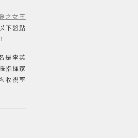
淚之女王
以下盤點
！
9名是李英
詮釋指揮家
均收視率