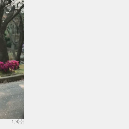
1
/
4