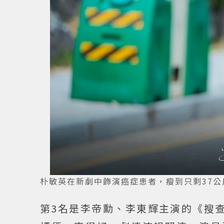
朴敏英在新劇中飾演癌症患者，瘦到只剩37公
第3名是李帝勳、李東輝主演的《搜查班