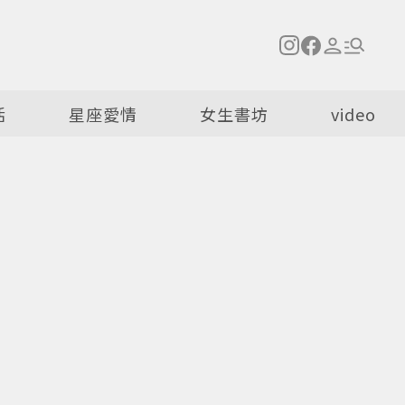
活
星座愛情
女生書坊
video