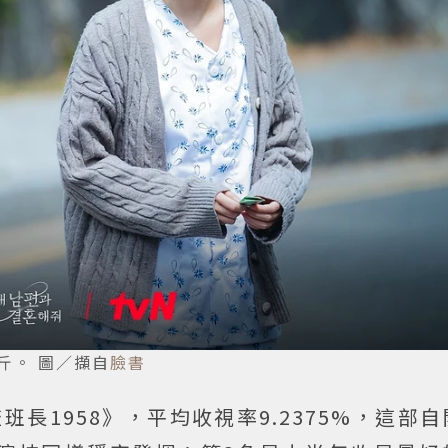
斤。 圖／擷自
臉書
長1958》，平均收視率9.2375%，這部