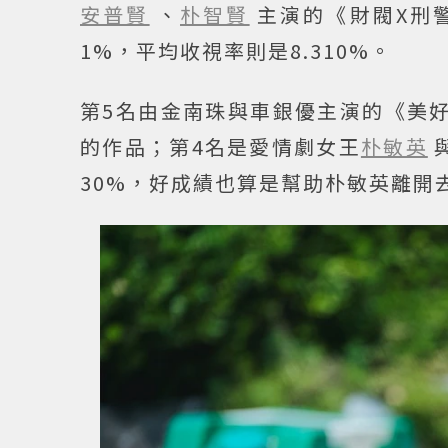
安普賢
、
朴智賢
主演的《財閥X刑
1%，平均收視率則是8.310%。
第5名由金南珠與車銀優主演的《美好
的作品；第4名是愛情劇女王
朴敏英
30%，好成績也算是幫助朴敏英離開