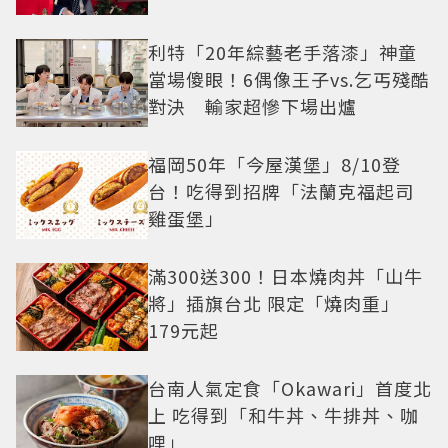
利特「20年綜藝老手落漆」神童
當場傻眼！6偶像王子vs.乞丐殘酷
對決 輸家超慘下場出爐
福岡50年「今屋漢堡」8/10登
台！吃得到招牌「法蘭克福起司
雞蛋堡」
滿300送300！日本燒肉丼「山牛
將」插旗台北 限定「燒肉重」
179元起
台南人氣定食「Okawari」首度北
上 吃得到「和牛丼、牛排丼、咖
哩」