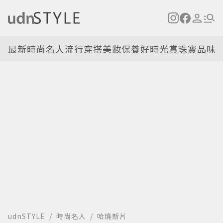
最新
時尚名人
流行穿搭
美妝保養
好時光
賞珠寶
品味
udnSTYLE
時尚名人
哈燒新片