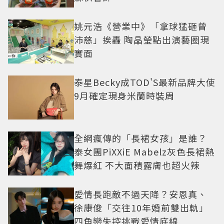
姚元浩《營業中》「拿球猛砸曾
沛慈」挨轟 陶晶瑩點出演藝圈現
實面
泰星Becky成TOD'S最新品牌大使
9月確定現身米蘭時裝周
全網瘋傳的「長裙女孩」是誰？
泰女團PiXXiE Mabelz灰色長裙熱
舞爆紅 不大面積露膚也超火辣
愛情長跑敵不過天降？安恩真、
徐康俊「交往10年婚前雙出軌」
四角戀失控挑戰愛情底線