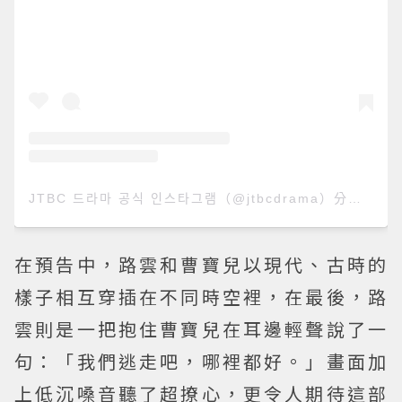
JTBC 드라마 공식 인스타그램（@jtbcdrama）分享的貼文
在預告中，路雲和曹寶兒以現代、古時的
樣子相互穿插在不同時空裡，在最後，路
雲則是一把抱住曹寶兒在耳邊輕聲說了一
句：「我們逃走吧，哪裡都好。」畫面加
上低沉嗓音聽了超撩心，更令人期待這部