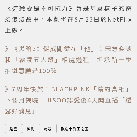
《這戀愛是不可抗力》會是甚麼樣子的奇
幻浪漫故事，本劇將在8月23日於NetFlix
上線。
》《黑暗3》促成關鍵在「他」！宋慧喬談
和「霸凌五人幫」相處過程 坦承新一季
拍攝意願是100％
》7周年快樂！BLACKPINK「續約真相」
下個月揭曉 JISOO認愛後4天開直播「透
露好消息」
路雲
韓劇
潤娥
歡迎來到王之國