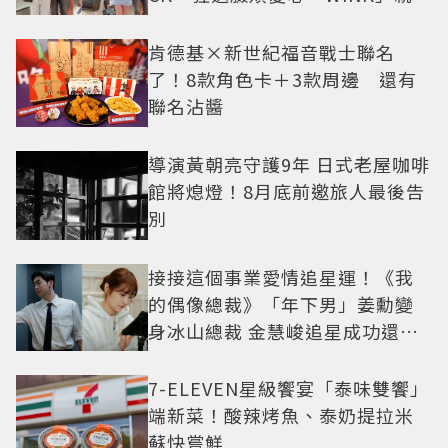
中山站私藏必逛名單
肯德基×新世紀福音戰士聯名
了！8款角色卡＋3款周邊 還有
聯名沾醬
導演黃朝亮守護9年 日式老屋咖啡
館將熄燈！8月底前邀旅人最後告
別
接接這個事業愛情追星運！《我
的偶像總裁》「年下男」姜勳變
身冰山總裁 金慧峻追星成功還偶
遇愛情
7-ELEVEN星級饗宴「泰味雙饗」
端新菜！酸辣烤魚、泰奶提拉米
蘇快嘗鮮