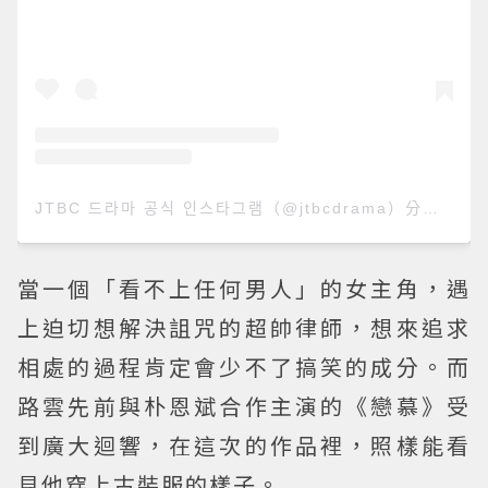
JTBC 드라마 공식 인스타그램（@jtbcdrama）分享的貼文
當一個「看不上任何男人」的女主角，遇
上迫切想解決詛咒的超帥律師，想來追求
相處的過程肯定會少不了搞笑的成分。而
路雲先前與朴恩斌合作主演的《戀慕》受
到廣大迴響，在這次的作品裡，照樣能看
見他穿上古裝服的樣子。