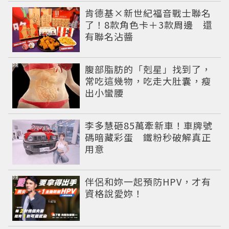
肯德基×新世紀福音戰士聯名
了！8款角色卡＋3款周邊 還
有聯名沾醬
PR
腹部脂肪的「剋星」找到了，
常吃這幾物，吃走大肚囊，瘦
出小蠻腰
李多慧砸85萬牽新車！車牌號
碼暗藏彩蛋 鐵粉秒破解真正
用意
PR
伴侶和妳一起預防HPV，才有
資格說愛妳！