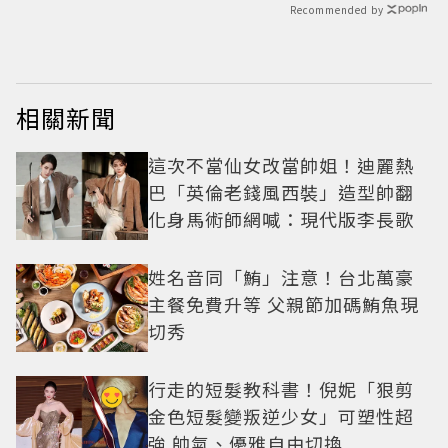
Recommended by
相關新聞
這次不當仙女改當帥姐！迪麗熱
巴「英倫老錢風西裝」造型帥翻
化身馬術師網喊：現代版李長歌
姓名音同「鮪」注意！台北萬豪
主餐免費升等 父親節加碼鮪魚現
切秀
行走的短髮教科書！倪妮「狠剪
金色短髮變叛逆少女」可塑性超
強 帥氣、優雅自由切換