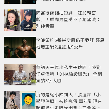
陸富婆砸錢拍短劇「狂加親密
戲」！鮮肉男星受不了絕望喊：
別伸舌頭
李濬榮吃5餐拼增肌仍不發胖 鄭恩
地增重後2週狂甩9公斤
華語天王爆出私生子傳聞！陸狗
仔卓偉稱「DNA驗證曝光」 全網
瘋猜3字大咖
真的是從小帥到大！張凌赫「小
學證件照」被挖瘋傳 童年到現在
顏值進化史曝光網驚：完全等比