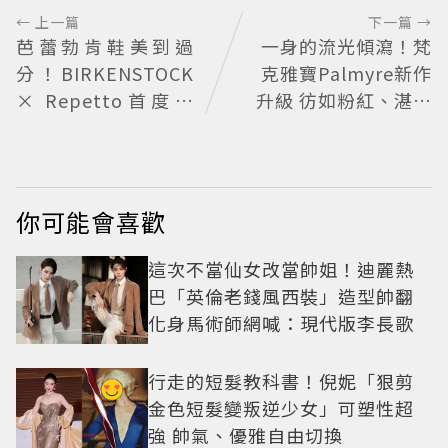
← 上一篇
下一篇 →
芭蕾勃肯鞋美到過
一身的流光傾瀉！梵
分！BIRKENSTOCK
克雅寶Palmyre新作
× Repetto首度聯
升級 彷如粉紅、湛藍
名，蝴蝶結穆勒還能
的鑽石瀑布
綁緞帶
你可能會喜歡
這次不當仙女改當帥姐！迪麗熱
巴「英倫老錢風西裝」造型帥翻
化身馬術師網喊：現代版李長歌
行走的短髮教科書！倪妮「狠剪
金色短髮變叛逆少女」可塑性超
強 帥氣、優雅自由切換