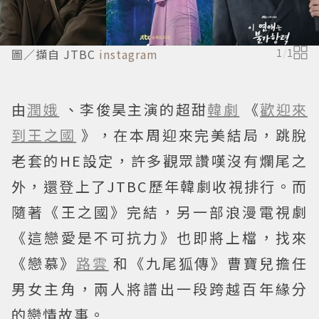
圖／擷自 JTBC
instagram
1
/
1
由
潤娥
、李俊昊主演的超甜
韓劇
《
歡迎來
到王之國
》，在本周迎來完美結局，跳脫
老套的HE設定，許多觀眾讚嘆沒有爛尾之
外，還登上了JTBC歷年韓劇收視排行。而
隨著《王之國》完結，另一部浪漫電視劇
《這戀愛是不可抗力》也即將上檔，找來
《戀慕》
路雲
和《九尾狐傳》曹寶兒擔任
男女主角，兩人將譜出一段跨越百年緣分
的戀情故事。