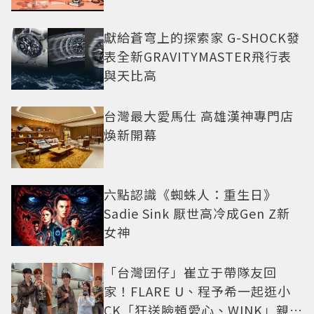
獻給蒼穹上的探索家 G-SHOCK發
表全新GRAVITYMASTER飛行表
與天比高
台灣最大愛馬仕 高雄漢神專門店
煥新開幕
六點認識《蜘蛛人：重生日》
Sadie Sink 厭世高冷成Gen Z新
女神
「台灣囝仔」崔立于帶隊友回
家！FLARE U、程予希一起逛小
CK「狂送臉頰愛心、WINK」親曝