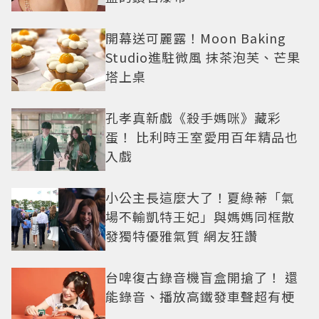
開幕送可麗露！Moon Baking
Studio進駐微風 抹茶泡芙、芒果
塔上桌
孔孝真新戲《殺手媽咪》藏彩
蛋！ 比利時王室愛用百年精品也
入戲
小公主長這麼大了！夏綠蒂「氣
場不輸凱特王妃」與媽媽同框散
發獨特優雅氣質 網友狂讚
台啤復古錄音機盲盒開搶了！ 還
能錄音、播放高鐵發車聲超有梗