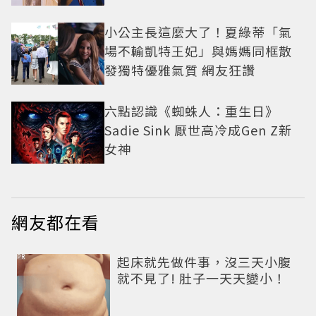
小公主長這麼大了！夏綠蒂「氣
場不輸凱特王妃」與媽媽同框散
發獨特優雅氣質 網友狂讚
六點認識《蜘蛛人：重生日》
Sadie Sink 厭世高冷成Gen Z新
女神
網友都在看
PR
起床就先做件事，沒三天小腹
就不見了! 肚子一天天變小！