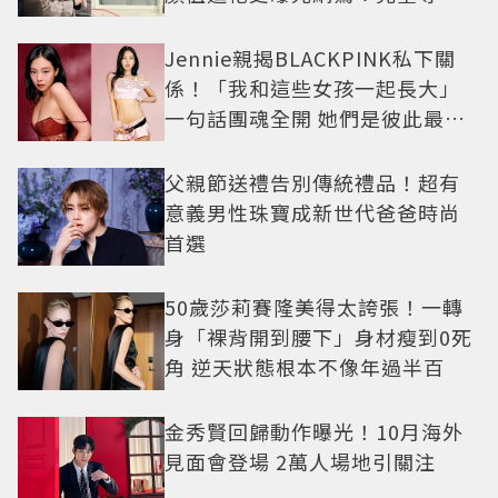
例長大
Jennie親揭BLACKPINK私下關
係！「我和這些女孩一起長大」
一句話團魂全開 她們是彼此最強
後盾
父親節送禮告別傳統禮品！超有
意義男性珠寶成新世代爸爸時尚
首選
50歲莎莉賽隆美得太誇張！一轉
身「裸背開到腰下」身材瘦到0死
角 逆天狀態根本不像年過半百
金秀賢回歸動作曝光！10月海外
見面會登場 2萬人場地引關注