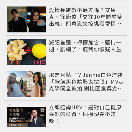
愛情長跑敵不過天降？安恩
真、徐康俊「交往10年婚前雙
出軌」四角戀失控挑戰愛情底
線
PR
減肥首選，檸檬加它，堅持一
週，腰細了，瘦到你懷疑人生
那是露點了？Jennie白色洋裝
「胸前黑色陰影太搶眼」MV走
光瞬間全被拍 對比圖瘋傳掀論
戰
PR
立即諮詢HPV！是對自己健康
最好的投資，把握現在不嫌
晚！