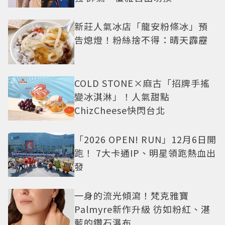
新莊人氣冰店「龍安粉條冰」預
告熄燈！粉絲捨不得：晴天霹靂
COLD STONE×麻古「招牌手搖
變冰淇淋」！人氣甜點
ChizCheese快閃台北
「2026 OPEN! RUN」12月6日開
跑！ 7大卡通IP、明星領跑熱血出
發
一身的流光傾瀉！梵克雅寶
Palmyre新作升級 彷如粉紅、湛
藍的鑽石瀑布