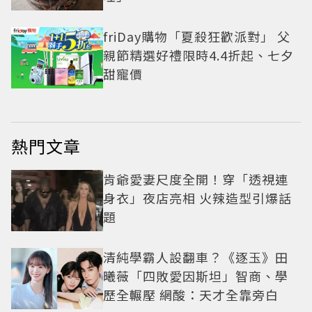
friDay購物「夏殺狂歡派對」 父
親節精選好禮限時4.4折起、七夕
甜寵價
熱門文章
肯爺愛妻尺度全開！穿「透視連
身衣」夜店亮相 火辣造型引爆話
題
清純學霸人設翻車？《逐玉》田
曦薇「四敗愛因斯坦」智商、學
歷全輾壓 網酸：天才全靠旁白