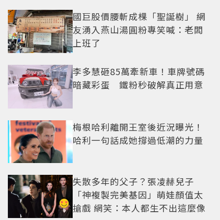
國巨股價腰斬成棵「聖誕樹」 網
友湧入燕山湯圓粉專笑喊：老闆
上班了
李多慧砸85萬牽新車！車牌號碼
暗藏彩蛋 鐵粉秒破解真正用意
梅根哈利離開王室後近況曝光！
哈利一句話成她撐過低潮的力量
失散多年的父子？張凌赫兒子
「神複製完美基因」萌娃顏值太
搶戲 網笑：本人都生不出這麼像