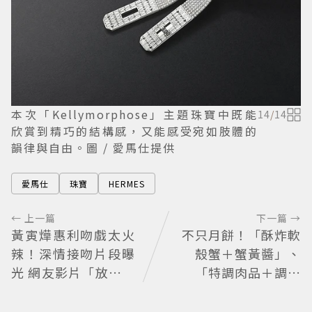
本次「Kellymorphose」主題珠寶中既能
14
/
14
欣賞到精巧的結構感，又能感受宛如肢體的
韻律與自由。圖 / 愛馬仕提供
愛馬仕
珠寶
HERMES
← 上一篇
下一篇 →
黃寅燁惠利吻戲太火
不只月餅！「酥炸軟
辣！深情接吻片段曝
殼蟹＋蟹黃醬」、
光 網友影片「放大調
「特調肉品＋調味
亮」捕捉甜蜜瞬間
鹽」中秋送創意