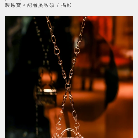
製珠寶。記者吳致碩 / 攝影