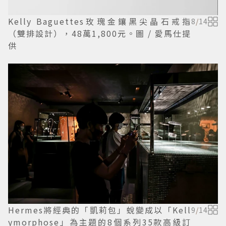
Kelly Baguettes玫瑰金鑲黑尖晶石戒指
8
/
14
（雙排設計），48萬1,800元。圖 / 愛馬仕提
供
Hermes將經典的「凱莉包」蛻變成以「Kell
9
/
14
ymorphose」為主題的8個系列35款高級訂