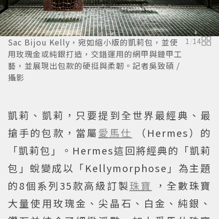
Sac Bijou Kelly，宛如縮小版的凱莉包，並使
1
/
14
用玫瑰金或純銀打造，交錯運用的網甲與鏈甲工
藝，並展現出包款的硬挺與柔韌。記者吳致碩 /
攝影
凱莉、凱莉，只要提到全世界最經典、最
搶手的包款，當屬
愛馬仕
（Hermes）的
「凱莉包」。Hermes這回將經典的「凱莉
包」蛻變成以「Kellymorphose」為主題
的8個系列35款高級訂製
珠寶
，全數珠寶
大量使用玫瑰金、尖晶石、白金、純銀、