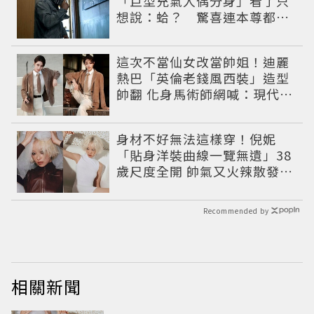
「巨型充氣人偶分身」看了只
想說：蛤？ 驚喜連本尊都吐
槽
這次不當仙女改當帥姐！迪麗
熱巴「英倫老錢風西裝」造型
帥翻 化身馬術師網喊：現代版
李長歌
身材不好無法這樣穿！倪妮
「貼身洋裝曲線一覽無遺」38
歲尺度全開 帥氣又火辣散發獨
特魅力
Recommended by
相關新聞