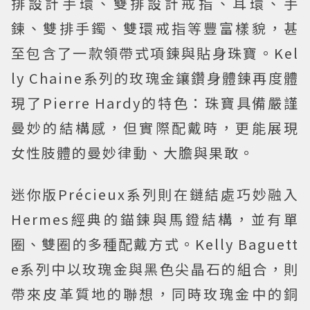
排設計手環、雙排設計戒指、耳環、手
鍊、雙排手鐲、雙環戒指等豐富樣貌，甚
至包含了一款領帶式項鍊與貼身珠寶。Kel
ly Chaine系列的玫瑰金鑲鑽身體鍊再度體
現了Pierre Hardy的特色：珠寶具備嚴謹
曼妙的結構感，但實際配戴時，更能展現
女性肢體的曼妙律動、大膽與果敢。
迷你版Précieux系列則在鏈結處巧妙融入
Hermes經典的錨鍊與馬鐙結構，並有單
圈、雙圈的多種配戴方式。Kelly Baguett
e系列中以玫瑰金與黑色尖晶石的組合，則
帶來皮革質地的聯想，同時玫瑰金中的銅