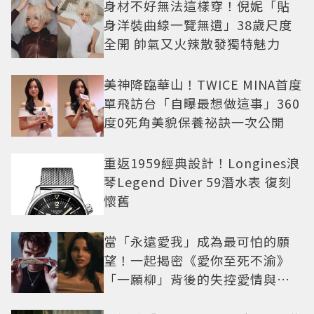
身材不好無法這樣穿！倪妮「貼
身洋裝曲線一覽無遺」38歲尺度
全開 帥氣又火辣散發獨特魅力
美神降臨華山！TWICE MINA首度
單飛訪台「自曝最想做這事」360
度0死角美貌保養祕訣一次公開
重返1959經典設計！Longines浪
琴Legend Diver 59潛水表 復刻
懷舊
當「永遠愛我」成為最可怕的願
望！一起揭密《愛你至死不渝》
「一願柳」背後的失控愛情與爆
紅之路