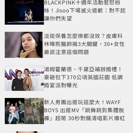
BLACKPINK十週年活動惹怒粉
絲！Jisoo下場滅火道歉：對不起
讓你們失望
淡斑保養怎麼擦都沒效？皮膚科
林暐熙醫師揭3大關鍵，30+女性
最該注意這個問題
湯姆霍蘭德、千黛亞補辦婚禮！
豪砸包下370公頃英國莊園 低調
婚宴派對曝光
新人男團出道玩這麼大！WAYF
BOYS 出道MV「跳舞跳到集體脫
褲」超鬧 30秒對鏡清唱影片爆紅