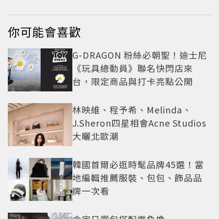
你可能會喜歡
G-DRAGON 粉絲必朝聖！迪士尼
《玩具總動員》聯名快閃店來
台，限定商品與打卡亮點公開
林映維、程予希、Melinda、
J.Sheron四星相會Acne Studios
大曬北歐潮
韓國首爾必逛時髦品牌45選！當
地編輯推薦服裝、包包、飾品品
牌一次看