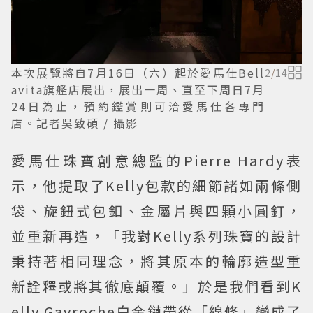
本次展覽將自7月16日（六）起於愛馬仕Bell
2
/
14
avita旗艦店展出，展出一周、直至下周日7月
24日為止，預約鑑賞則可洽愛馬仕各專門
店。記者吳致碩 / 攝影
愛馬仕珠寶創意總監的Pierre Hardy表
示，他提取了Kelly包款的細節諸如兩條側
袋、旋鈕式包釦、金屬片與四顆小圓釘，
並重新再造，「我對Kelly系列珠寶的設計
秉持著相同理念，將其原本的輪廓造型重
新詮釋或將其徹底顛覆。」於是我們看到K
elly Gavroche白金鏈帶從「線條」變成了