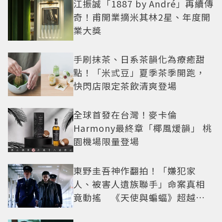
江振誠「1887 by André」再續傳
奇！甫開業摘米其林2星、年度開
業大獎
手刷抹茶、日系茶韻化為療癒甜
點！「米弎豆」夏季茶季開跑，
快閃店限定茶飲清爽登場
全球首發在台灣！麥卡倫
Harmony最終章「椰風煖韻」 桃
園機場限量登場
東野圭吾神作翻拍！「嫌犯家
人、被害人遺族聯手」命案真相
竟動搖 《天使與蝙蝠》超越懸
疑框架展開