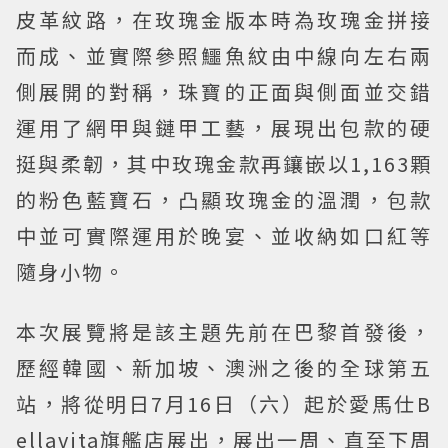
皮革紋路，在玫瑰金版本時為玫瑰金拼接
而成、並實際參照鱷魚紋由中線向左右兩
側展開的對稱，珠寶的正面與側面並交錯
運用了網甲與鏈甲工藝，展現出包款的硬
挺與柔韌，其中玫瑰金款再鑲嵌以1,163顆
的粉色藍寶石，凸顯玫瑰金的溫潤，包款
中並可實際運用於晚宴、並收納如口紅等
隨身小物。
本次展覽將是該主題先前在巴黎首發後，
歷經韓國、新加坡、澳洲之後的全球第五
站，將從明日7月16日（六）起於愛馬仕B
ellavita旗艦店展出，展出一周、直至下周