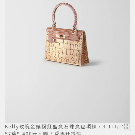
Kelly玫瑰金鑲粉紅藍寶石珠寶包項鍊，3,1
11
/
14
57萬9,400元。圖 / 愛馬仕提供