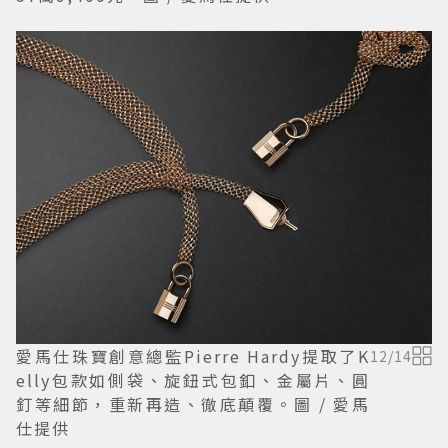
愛馬仕珠寶創意總監Pierre Hardy提取了K
12
/
14
elly包款如側袋、旋鈕式包釦、金屬片、圓
釘等細節，重新再造、徹底顛覆。圖 / 愛馬
仕提供