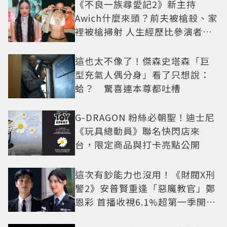
《不良一族尋愛記2》新主持
Awich什麼來頭？前夫被槍殺、家
裡被槍掃射 人生經歷比參演者還
抓馬！
這也太不像了！傑森史塔森「巨
型充氣人偶分身」看了只想說：
蛤？ 驚喜連本尊都吐槽
G-DRAGON 粉絲必朝聖！迪士尼
《玩具總動員》聯名快閃店來
台，限定商品與打卡亮點公開
這次有鈔能力也沒用！《財閥X刑
警2》安普賢重逢「惡魔教官」鄭
恩彩 首播收視6.1%超第一季開紅
盤