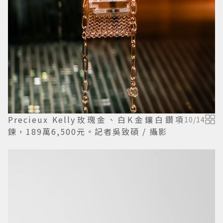
Precieux Kelly玫瑰金、白K金鑲白鑽項
10
/
14
鍊，189萬6,500元。記者吳致碩 / 攝影