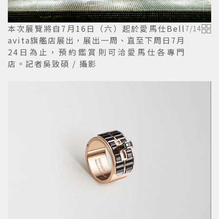
本次展覽將自7月16日（六）起於愛馬仕Bell
7
/
14
avita旗艦店展出，展出一周、直至下周日7月
24日為止，預約鑑賞則可洽愛馬仕各專門
店。記者吳致碩 / 攝影