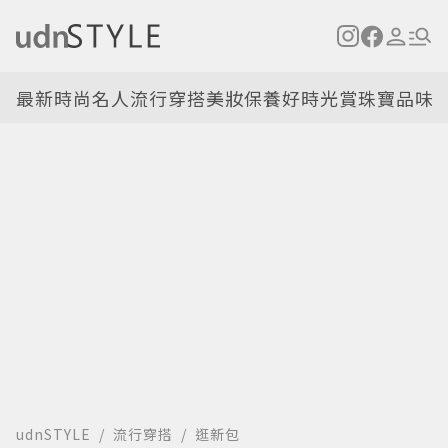
最新
時尚名人
流行穿搭
美妝保養
好時光
賞珠寶
品味
udnSTYLE
流行穿搭
逛新包