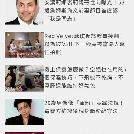
安潔莉娜裘莉親哥性向曝光！53
歲詹姆斯海文前妻節目首度認
「我是同志」
Red Velvet瑟琪獨旅糗事笑翻！
以為被認出 下一秒竟被當路人幫
忙拍照
機上保養怎麼做？空姐也在用的7
個保濕技巧，下飛機不乾燥、不
浮腫還能維持好氣色
29歲男偶像「寵粉」竟踩法規！
遭警方約談後現身籲粉絲守法