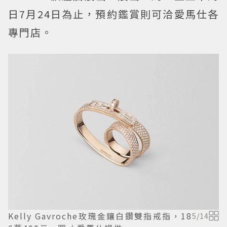
日7月24日為止，預約鑑賞則可洽愛馬仕各
專門店。
Kelly Gavroche玫瑰金鑲白鑽雙指戒指，18
5
/
14