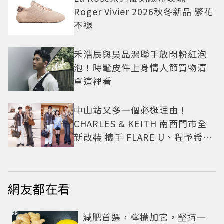
Roger Vivier 2026秋冬新品 繁花
不褪
禾浩辰與吳品潔聯手放閃粉紅泡
泡！時髦皮件上身情人節買物清
單這裡看
中山站又多一個必逛理由！
CHARLES & KEITH 南西門市全
新改裝 攜手 FLARE U、程予希演
繹秋季時尚
網友都在看
PR
減肥首選，檸檬加它，堅持一