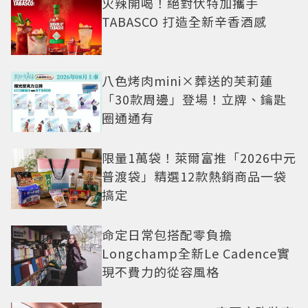
火辣開喝！絕對伏特加攜手
TABASCO 打造全新辛香酒感
八色烤肉mini×葬送的芙莉蓮
「30款周邊」登場！立牌、鑰匙
圈通通有
限量1萬袋！萊爾富推「2026中元
普渡袋」精選12款熱銷商品一袋
搞定
命定日常包搭配零負擔
Longchamp全新Le Cadence實
現不費力的從容風格