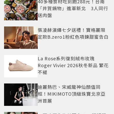
40多種食材吃到飽288元！台南
「井賀鍋物」進軍新北 3人同行
送肉盤
張凌赫演繹七夕送禮！寶格麗限
定款B.zero1粉紅色項鍊甜蜜告白
La Rose系列復刻絨布玫瑰
Roger Vivier 2026秋冬新品 繁花
不褪
迪麗熱巴、宋威龍神仙顏值同
框！MIKIMOTO頂級珠寶北京亞
洲首展