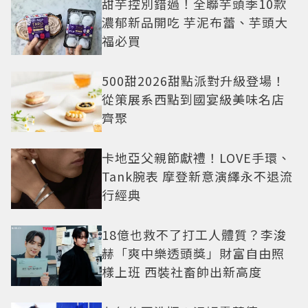
甜芋控別錯過！全聯芋頭季10款
濃郁新品開吃 芋泥布蕾、芋頭大
福必買
500甜2026甜點派對升級登場！
從策展系西點到國宴級美味名店
齊聚
卡地亞父親節獻禮！LOVE手環、
Tank腕表 摩登新意演繹永不退流
行經典
18億也救不了打工人體質？李浚
赫「爽中樂透頭獎」財富自由照
樣上班 西裝社畜帥出新高度