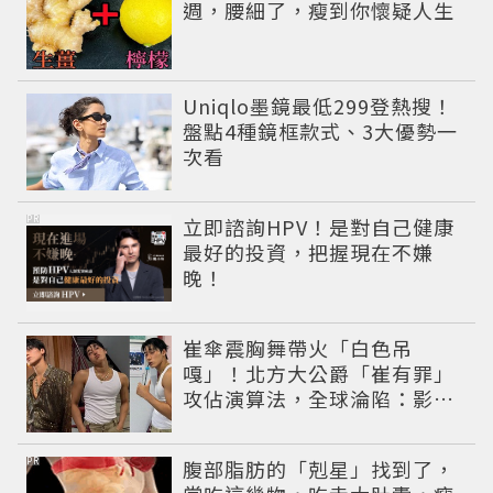
週，腰細了，瘦到你懷疑人生
Uniqlo墨鏡最低299登熱搜！
盤點4種鏡框款式、3大優勢一
次看
PR
立即諮詢HPV！是對自己健康
最好的投資，把握現在不嫌
晚！
崔傘震胸舞帶火「白色吊
嘎」！北方大公爵「崔有罪」
攻佔演算法，全球淪陷：影片
怎麼看不完
PR
腹部脂肪的「剋星」找到了，