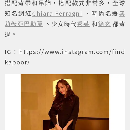
搭配背帶和吊飾，搭配款式非常多，全球
知名網紅
Chiara Ferragni
、時尚名媛
奧
莉薇亞巴勒莫
、少女時代
秀英
和
徐玄
都背
過。
IG：https://www.instagram.com/find
kapoor/