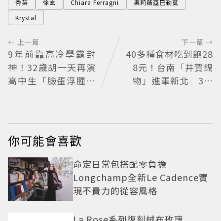
秀英
徐玄
Chiara Ferragni
奧莉薇亞巴勒莫
Krystal
← 上一篇
下一篇 →
9年前靠高冷學霸封
40多種食材吃到飽28
神！32歲胡一天再演
8元！台南「井賀鍋
高中生「臉蛋浮腫狀
物」進軍新北 3人
態回不去」濾鏡碎了
同行送肉盤
網酸：像教務主任
你可能會喜歡
命定日常包搭配零負擔
Longchamp全新Le Cadence實
現不費力的從容風格
La Rose系列復刻絨布玫瑰