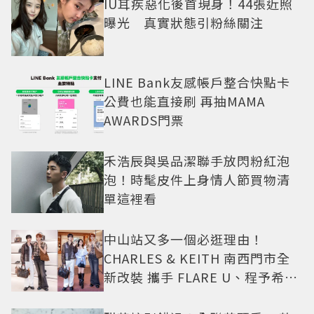
IU耳疾惡化後首現身！44張近照
曝光 真實狀態引粉絲關注
LINE Bank友感帳戶整合快點卡
公費也能直接刷 再抽MAMA
AWARDS門票
禾浩辰與吳品潔聯手放閃粉紅泡
泡！時髦皮件上身情人節買物清
單這裡看
中山站又多一個必逛理由！
CHARLES & KEITH 南西門市全
新改裝 攜手 FLARE U、程予希演
繹秋季時尚