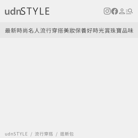
最新
時尚名人
流行穿搭
美妝保養
好時光
賞珠寶
品味
udnSTYLE
流行穿搭
逛新包