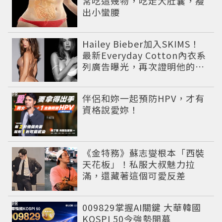
常吃這幾物，吃走大肚囊，瘦
出小蠻腰
Hailey Bieber加入SKIMS！
最新Everyday Cotton內衣系
列廣告曝光，再次證明他的帶
貨力
PR
伴侶和妳一起預防HPV，才有
資格說愛妳！
《金特務》蘇志燮根本「西裝
天花板」！私服大叔魅力拉
滿，還藏著這個可愛反差
PR
009829掌握AI關鍵 大華韓國
KOSPI 50今強勢開募