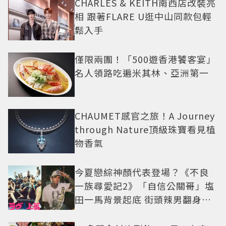
CHARLES & KEITH南西店改裝亮
相 跟著FLARE U逛中山同款包輕
鬆入手
僅限兩團！「500遊香港饕客宴」
名人領路吃遍米其林、亞洲第一
CHAUMET感官之旅！A Journey
through Nature頂級珠寶看見植
物香氣
今夏戀綜神顏代表登場？《不良
一族尋愛記2》「自信公關哥」塩
田一馬背景起底 街頭辣男翻身當
老闆