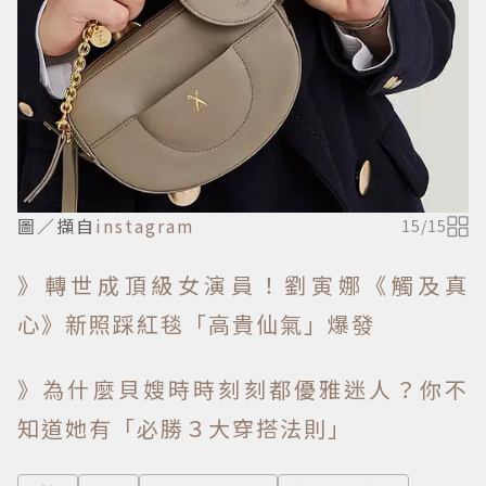
圖／擷自
instagram
15
/
15
》轉世成頂級女演員！劉寅娜《觸及真
心》新照踩紅毯「高貴仙氣」爆發
》為什麼貝嫂時時刻刻都優雅迷人？你不
知道她有「必勝３大穿搭法則」