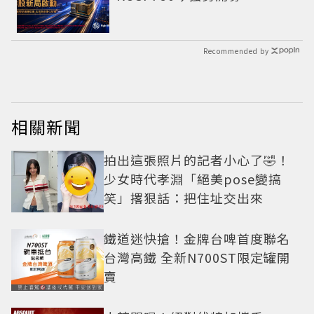
Recommended by
相關新聞
拍出這張照片的記者小心了🤣！
少女時代孝淵「絕美pose變搞
笑」撂狠話：把住址交出來
鐵道迷快搶！金牌台啤首度聯名
台灣高鐵 全新N700ST限定罐開
賣