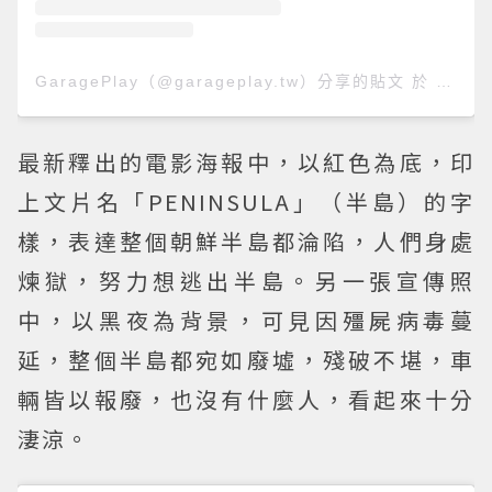
GaragePlay（@garageplay.tw）分享的貼文
於
PST 2
最新釋出的電影海報中，以紅色為底，印
上文片名「PENINSULA」（半島）的字
樣，表達整個朝鮮半島都淪陷，人們身處
煉獄，努力想逃出半島。另一張宣傳照
中，以黑夜為背景，可見因殭屍病毒蔓
延，整個半島都宛如廢墟，殘破不堪，車
輛皆以報廢，也沒有什麼人，看起來十分
淒涼。