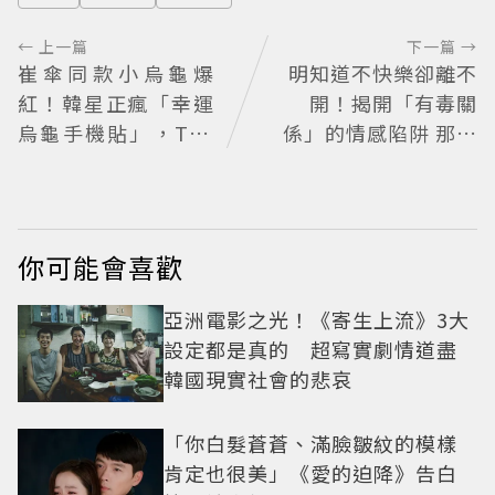
← 上一篇
下一篇 →
崔傘同款小烏龜爆
明知道不快樂卻離不
紅！韓星正瘋「幸運
開！揭開「有毒關
烏龜手機貼」，TWI
係」的情感陷阱 那些
CE娜璉、KIOF也貼
讓人反覆回頭的「毒
上求好運
愛」為何比菸還難
戒？
你可能會喜歡
亞洲電影之光！《寄生上流》3大
設定都是真的 超寫實劇情道盡
韓國現實社會的悲哀
「你白髮蒼蒼、滿臉皺紋的模樣
肯定也很美」《愛的迫降》告白