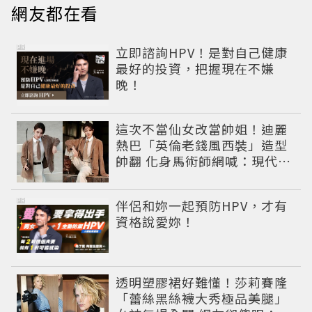
網友都在看
PR
立即諮詢HPV！是對自己健康
最好的投資，把握現在不嫌
晚！
這次不當仙女改當帥姐！迪麗
熱巴「英倫老錢風西裝」造型
帥翻 化身馬術師網喊：現代版
李長歌
PR
伴侶和妳一起預防HPV，才有
資格說愛妳！
透明塑膠裙好難懂！莎莉賽隆
「蕾絲黑絲襪大秀極品美腿」