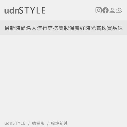
最新
時尚名人
流行穿搭
美妝保養
好時光
賞珠寶
品味
udnSTYLE
嗑電影
哈燒新片