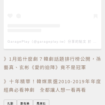
GaragePlay（@garageplay.tw）分享的貼文
於
PST 2
》1月追什麼劇？韓劇話題排行榜公開，孫
藝真、玄彬《愛的迫降》竟不是冠軍
》十年精華！韓媒票選2010-2019年年度
經典必看神劇 全都讓人想一看再看
孔劉
鄭有美
馬東石