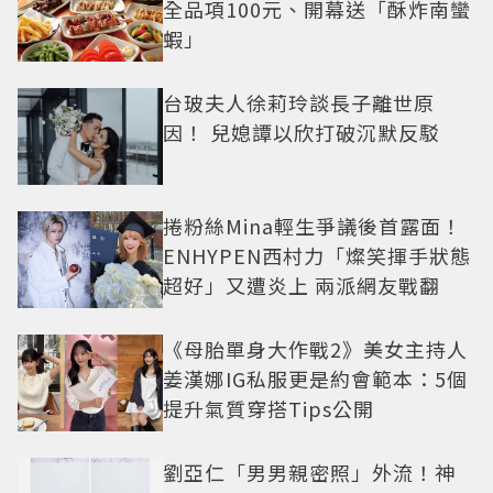
全品項100元、開幕送「酥炸南蠻
蝦」
台玻夫人徐莉玲談長子離世原
因！ 兒媳譚以欣打破沉默反駁
捲粉絲Mina輕生爭議後首露面！
ENHYPEN西村力「燦笑揮手狀態
超好」又遭炎上 兩派網友戰翻
《母胎單身大作戰2》美女主持人
姜漢娜IG私服更是約會範本：5個
提升氣質穿搭Tips公開
劉亞仁「男男親密照」外流！神