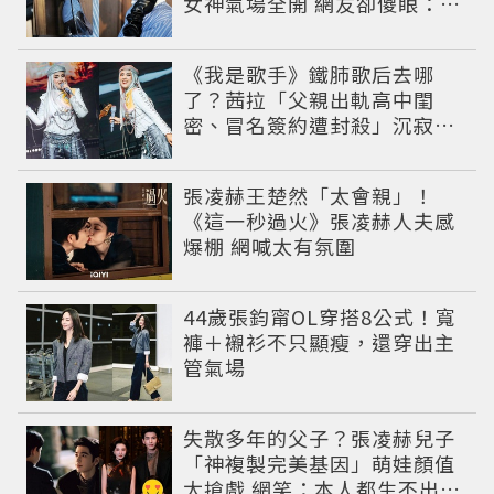
女神氣場全開 網友卻傻眼：造
型根本靠臉撐
《我是歌手》鐵肺歌后去哪
了？茜拉「父親出軌高中閨
密、冒名簽約遭封殺」沉寂12
年辛酸過往曝光
張凌赫王楚然「太會親」！
《這一秒過火》張凌赫人夫感
爆棚 網喊太有氛圍
44歲張鈞甯OL穿搭8公式！寬
褲＋襯衫不只顯瘦，還穿出主
管氣場
失散多年的父子？張凌赫兒子
「神複製完美基因」萌娃顏值
太搶戲 網笑：本人都生不出這