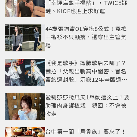
「幸運烏龜手機貼」，TWICE娜
璉、KIOF也貼上求好運
44歲張鈞甯OL穿搭8公式！寬褲
＋襯衫不只顯瘦，還穿出主管氣
場
《我是歌手》鐵肺歌后去哪了？
茜拉「父親出軌高中閨密、冒名
簽約遭封殺」沉寂12年辛酸過往
曝光
愛莉莎莎颱風天1舉動遭炎上！要
助理肉身護植栽 親回：不會被
吹走
台中第一間「鳥貴族」要來了！