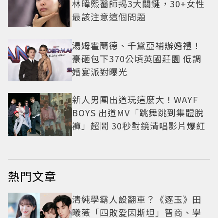
林暐熙醫師揭3大關鍵，30+女性
最該注意這個問題
湯姆霍蘭德、千黛亞補辦婚禮！
豪砸包下370公頃英國莊園 低調
婚宴派對曝光
新人男團出道玩這麼大！WAYF
BOYS 出道MV「跳舞跳到集體脫
褲」超鬧 30秒對鏡清唱影片爆紅
熱門文章
清純學霸人設翻車？《逐玉》田
曦薇「四敗愛因斯坦」智商、學