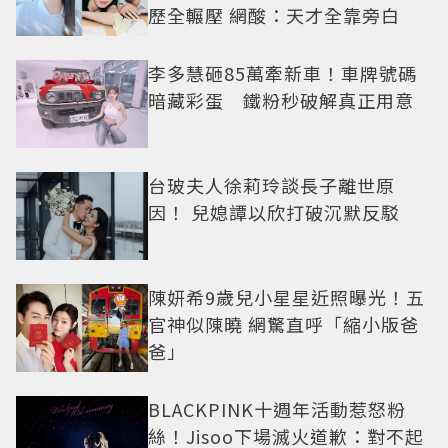
歷全輾壓 網酸：天才全靠旁白
李多慧砸85萬牽新車！車牌號碼
暗藏彩蛋 鐵粉秒破解真正用意
台玻夫人徐莉玲談長子離世原
因！ 兒媳譚以欣打破沉默反駁
陳妍希9歲兒小星星近照曝光！五
官神似陳曉 網驚直呼「縮小版爸
爸」
BLACKPINK十週年活動惹怒粉
絲！Jisoo下場滅火道歉：對不起