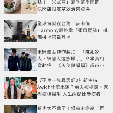
點！「米弎豆」夏季茶季開跑，
快閃店限定茶飲清爽登場
全球首發在台灣！麥卡倫
Harmony最終章「椰風煖韻」 桃
園機場限量登場
東野圭吾神作翻拍！「嫌犯家
人、被害人遺族聯手」命案真相
竟動搖 《天使與蝙蝠》超越懸
疑框架展開
《不良一族尋愛記2》新主持
Awich什麼來頭？前夫被槍殺、家
裡被槍掃射 人生經歷比參演者還
抓馬！
這也太不像了！傑森史塔森「巨