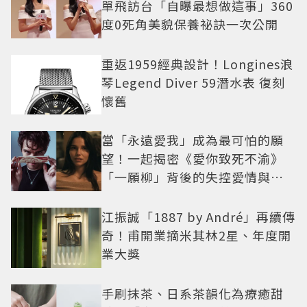
單飛訪台「自曝最想做這事」360
度0死角美貌保養祕訣一次公開
重返1959經典設計！Longines浪
琴Legend Diver 59潛水表 復刻
懷舊
當「永遠愛我」成為最可怕的願
望！一起揭密《愛你致死不渝》
「一願柳」背後的失控愛情與爆
紅之路
江振誠「1887 by André」再續傳
奇！甫開業摘米其林2星、年度開
業大獎
手刷抹茶、日系茶韻化為療癒甜