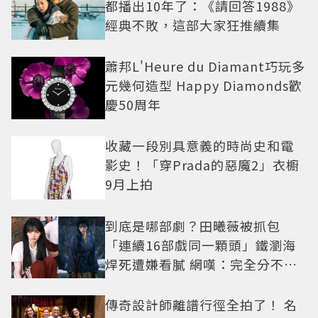
都播出10年了：《請回答1988》
經典不敗，這部大家狂推續集
蕭邦L'Heure du Diamant巧玩多
元幾何造型 Happy Diamonds歡
慶50周年
收藏一段別具意義的時尚史和電
影史！「穿Prada的惡魔2」衣櫥
9月上拍
到底是哪部劇？田曦薇被抓包
「連續16部戲同一顆頭」鐵瀏海
焊死遭嫌看膩 網嘆：完全分不出
角色
傳奇設計師離譜行徑全拍了！ 名