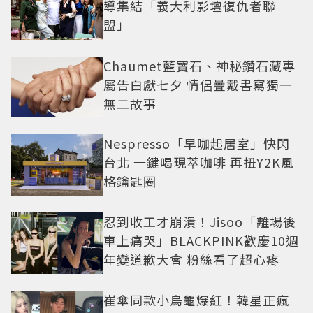
導集結「義大利影壇復仇者聯
盟」
Chaumet藍寶石、神秘鑽石藏專
屬告白獻七夕 情侶疊戴書寫獨一
無二故事
Nespresso「早咖起居室」快閃
台北 一鍵喝現萃咖啡 再扭Y2K風
格鑰匙圈
忍到收工才崩潰！Jisoo「離場後
車上痛哭」BLACKPINK歡慶10週
年變道歉大會 粉絲看了超心疼
崔傘同款小烏龜爆紅！韓星正瘋