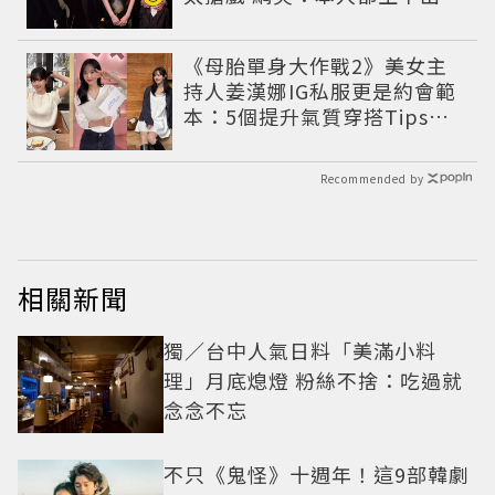
麼像
《母胎單身大作戰2》美女主
持人姜漢娜IG私服更是約會範
本：5個提升氣質穿搭Tips公
開
Recommended by
相關新聞
獨／台中人氣日料「美滿小料
理」月底熄燈 粉絲不捨：吃過就
念念不忘
不只《鬼怪》十週年！這9部韓劇