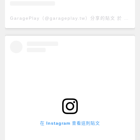
GaragePlay（@garageplay.tw）分享的貼文
於
PST 2
在 Instagram 查看這則貼文