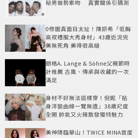
秘男做勢索吻 真實關係引猜測
0修圖真面目太扯！陳妍希「低胸
高衩禮服大秀身材」43歲近況完
美無死角 美得很高級
朗格A. Lange & Söhne父親節時
計推薦 古風、傳承與收藏的一次
滿足
身材不好無法這樣穿！倪妮「貼
身洋裝曲線一覽無遺」38歲尺度
全開 帥氣又火辣散發獨特魅力
美神降臨華山！TWICE MINA首度