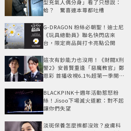
型充氣人偶分身」看了只想說：
蛤？ 驚喜連本尊都吐槽
G-DRAGON 粉絲必朝聖！迪士尼
《玩具總動員》聯名快閃店來
台，限定商品與打卡亮點公開
這次有鈔能力也沒用！《財閥X刑
警2》安普賢重逢「惡魔教官」鄭
恩彩 首播收視6.1%超第一季開紅
盤
BLACKPINK十週年活動惹怒粉
絲！Jisoo下場滅火道歉：對不起
讓你們失望
淡斑保養怎麼擦都沒效？皮膚科