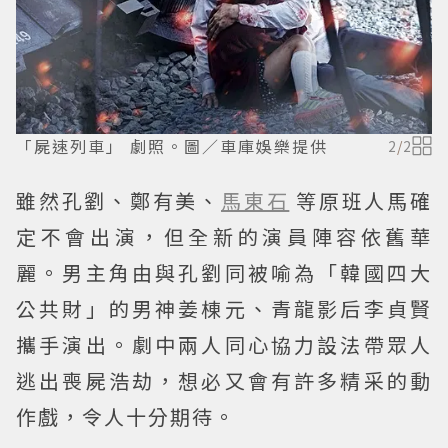
「屍速列車」 劇照。圖／車庫娛樂提供
2
/
2
雖然孔劉、鄭有美、
馬東石
等原班人馬確
定不會出演，但全新的演員陣容依舊華
麗。男主角由與孔劉同被喻為「韓國四大
公共財」的男神姜棟元、青龍影后李貞賢
攜手演出。劇中兩人同心協力設法帶眾人
逃出喪屍浩劫，想必又會有許多精采的動
作戲，令人十分期待。