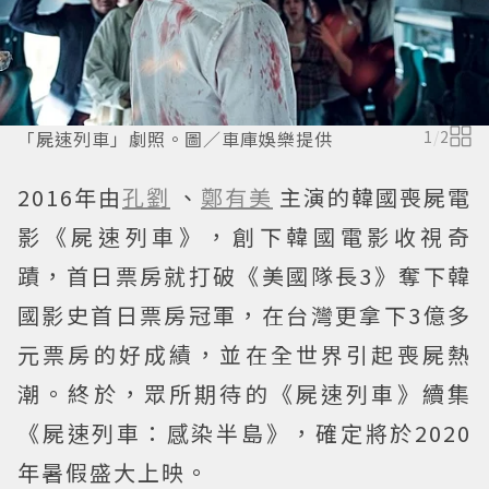
「屍速列車」劇照。圖／車庫娛樂提供
1
/
2
2016年由
孔劉
、
鄭有美
主演的韓國喪屍電
影《屍速列車》，創下韓國電影收視奇
蹟，首日票房就打破《美國隊長3》奪下韓
國影史首日票房冠軍，在台灣更拿下3億多
元票房的好成績，並在全世界引起喪屍熱
潮。終於，眾所期待的《屍速列車》續集
《屍速列車：感染半島》，確定將於2020
年暑假盛大上映。