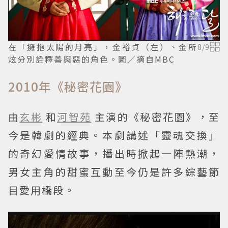
在「擁抱太陽的月亮」，金裕貞（左）、金所
8
/
9
炫分別詮釋善與惡的角色。圖／摘自MBC
2010年《秘密花園》
由
玄彬
和
河智苑
主演的《秘密花園》，至
今是韓劇的經典。本劇講述「靈魂交換」
的奇幻愛情故事，播出時掀起一陣熱潮，
男女主角的甜蜜互動至今仍是許多綜藝節
目愛用橋段。