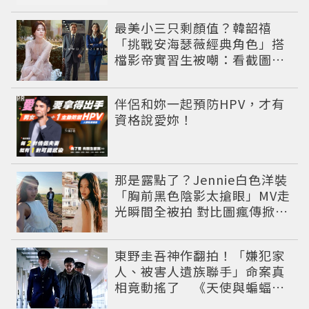
最美小三只剩顏值？韓韶禧
「挑戰安海瑟薇經典角色」搭
檔影帝實習生被嘲：看截圖就
感受到演技
PR
伴侶和妳一起預防HPV，才有
資格說愛妳！
那是露點了？Jennie白色洋裝
「胸前黑色陰影太搶眼」MV走
光瞬間全被拍 對比圖瘋傳掀論
戰
東野圭吾神作翻拍！「嫌犯家
人、被害人遺族聯手」命案真
相竟動搖了 《天使與蝙蝠》
超越懸疑框架展開