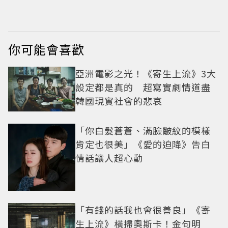
同行送肉盤
復刻懷舊
你可能會喜歡
亞洲電影之光！《寄生上流》3大
設定都是真的 超寫實劇情道盡
韓國現實社會的悲哀
「你白髮蒼蒼、滿臉皺紋的模樣
肯定也很美」《愛的迫降》告白
情話讓人超心動
「有錢的話我也會很善良」《寄
生上流》橫掃奧斯卡！金句明