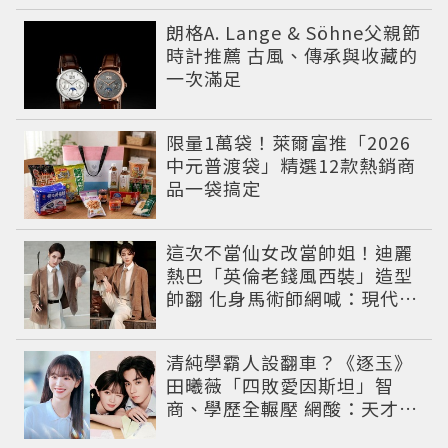
朗格A. Lange & Söhne父親節
時計推薦 古風、傳承與收藏的
一次滿足
限量1萬袋！萊爾富推「2026
中元普渡袋」精選12款熱銷商
品一袋搞定
這次不當仙女改當帥姐！迪麗
熱巴「英倫老錢風西裝」造型
帥翻 化身馬術師網喊：現代版
李長歌
清純學霸人設翻車？《逐玉》
田曦薇「四敗愛因斯坦」智
商、學歷全輾壓 網酸：天才全
靠旁白