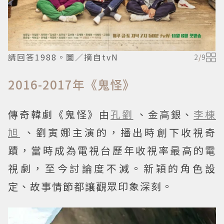
請回答1988。圖／摘自tvN
2
/
9
2016-2017年《鬼怪》
傳奇韓劇《鬼怪》由
孔劉
、金高銀、
李棟
旭
、劉寅娜主演的，播出時創下收視奇
蹟，當時成為電視台歷年收視率最高的電
視劇，至今討論度不減。新穎的角色設
定、故事情節都讓觀眾印象深刻。