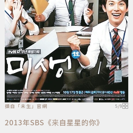
擷自「未生」官網
5
/
9
2013年SBS《来自星星的你》