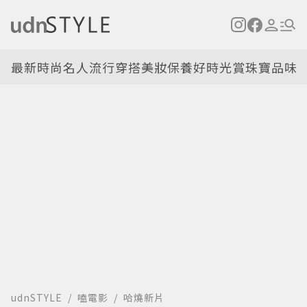
最新
時尚名人
流行穿搭
美妝保養
好時光
賞珠寶
品味
udnSTYLE
嗑電影
哈燒新片