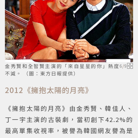
金秀賢和全智賢主演的「來自星星的你」熱度
6
/
9
不減。 （圖：東方日報提供）
2012《擁抱太陽的月亮》
《擁抱太陽的月亮》由金秀賢、韓佳人、
丁一宇主演的古裝劇，當初創下42.2%的
最高單集收視率，被譽為韓國網友譽為是