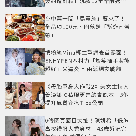
簽約遭封殺」沉寂12年辛酸過往
曝光
台中第一間「鳥貴族」要來了！
全品項100元、開幕送「酥炸南蠻
蝦」
捲粉絲Mina輕生爭議後首露面！
ENHYPEN西村力「燦笑揮手狀態
超好」又遭炎上 兩派網友戰翻
《母胎單身大作戰2》美女主持人
姜漢娜IG私服更是約會範本：5個
提升氣質穿搭Tips公開
0修圖真面目太扯！陳妍希「低胸
高衩禮服大秀身材」43歲近況完