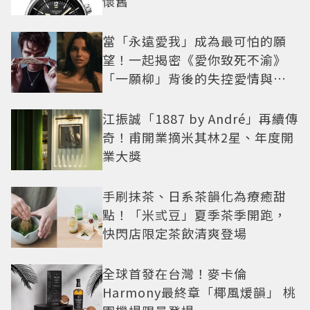
懷舊
當「永遠愛我」成為最可怕的願
望！一起揭密《愛你致死不渝》
「一願柳」背後的失控愛情與爆
紅之路
江振誠「1887 by André」再續傳
奇！甫開業摘米其林2星、年度開
業大獎
手刷抹茶、日系茶韻化為療癒甜
點！「米弎豆」夏季茶季開跑，
快閃店限定茶飲清爽登場
全球首發在台灣！麥卡倫
Harmony最終章「椰風煖韻」 桃