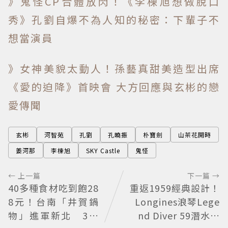
》鬼怪CP合體放閃！《李棟旭想做脫口
秀》孔劉自爆不為人知的秘密：下輩子不
想當演員
》女神美貌太動人！孫藝真甜美造型出席
《愛的迫降》首映會 大方回應與玄彬的戀
愛傳聞
玄彬
河智苑
孔劉
孔曉振
朴寶劍
山茶花開時
姜河那
李棟旭
SKY Castle
鬼怪
← 上一篇
下一篇 →
40多種食材吃到飽28
重返1959經典設計！
8元！台南「井賀鍋
Longines浪琴Lege
物」進軍新北 3人
nd Diver 59潛水表