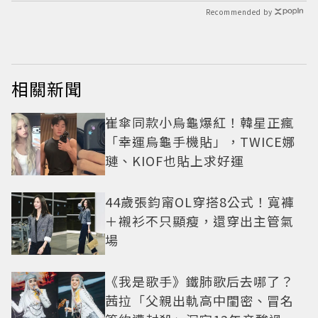
Recommended by
相關新聞
崔傘同款小烏龜爆紅！韓星正瘋
「幸運烏龜手機貼」，TWICE娜
璉、KIOF也貼上求好運
44歲張鈞甯OL穿搭8公式！寬褲
＋襯衫不只顯瘦，還穿出主管氣
場
《我是歌手》鐵肺歌后去哪了？
茜拉「父親出軌高中閨密、冒名