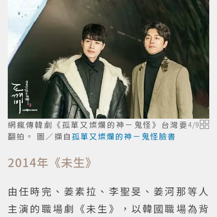
網瘋傳韓劇《孤單又燦爛的神－鬼怪》台灣要
4
/
9
翻拍。 圖／擷自
孤單又燦爛的神－鬼怪臉書
2014年《未生》
由任時完、姜素拉、李聖旻、姜河那等人
主演的職場劇《未生》，以韓國職場為背