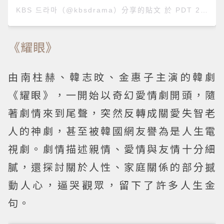
KBS 드라마（@kbsdrama）分享的貼文
於
PDT 2019 年 9月 月 2 日 下午 7:53
《耀眼》
由南柱赫、韓志旼、金惠子主演的韓劇
《耀眼》，一開始以奇幻愛情劇開頭，隨
著劇情來到尾聲，突然反轉成關愛失智老
人的神劇，甚至被韓國網友譽為是人生電
視劇。劇情描述親情、愛情與友情十分細
膩，還探討關於人性、家庭關係的部分撼
動人心，逼哭觀眾，留下了許多人生金
句。