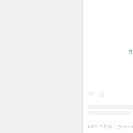
在
KBS 드라마（@kbs