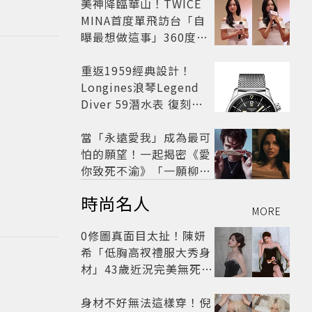
美神降臨華山！TWICE
MINA首度單飛訪台「自
曝最想做這事」360度0
死角美貌保養祕訣一次公
開
重返1959經典設計！
Longines浪琴Legend
Diver 59潛水表 復刻懷
舊
當「永遠愛我」成為最可
怕的願望！一起揭密《愛
你致死不渝》「一願柳」
背後的失控愛情與爆紅之
時尚名人
路
MORE
0修圖真面目太扯！陳妍
希「低胸高衩禮服大秀身
材」43歲近況完美無死角
美得很高級
身材不好無法這樣穿！倪