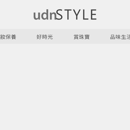
美妝保養
好時光
賞珠寶
品味生