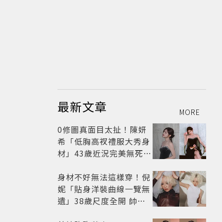
最新文章
MORE
0修圖真面目太扯！陳妍
希「低胸高衩禮服大秀身
材」43歲近況完美無死角
美得很高級
身材不好無法這樣穿！倪
妮「貼身洋裝曲線一覽無
遺」38歲尺度全開 帥氣
又火辣散發獨特魅力
張貼