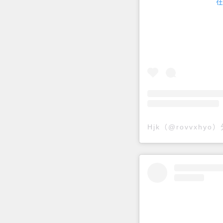
在
Hjk（@rovvxhy