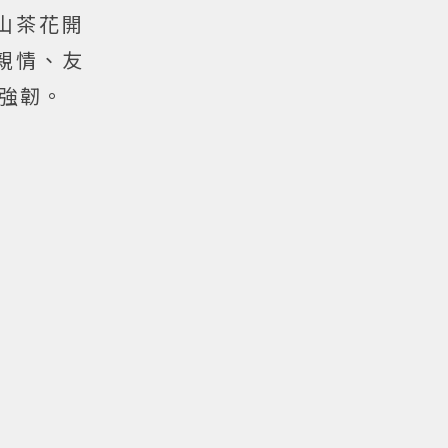
山茶花開
親情、友
強韌。