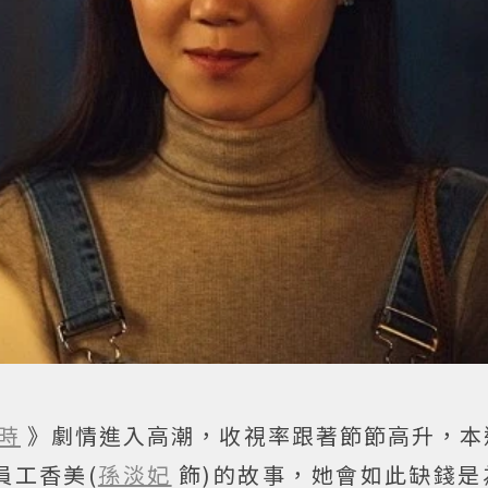
時
》劇情進入高潮，收視率跟著節節高升，本
員工香美(
孫淡妃
飾)的故事，她會如此缺錢是