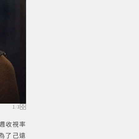
1
/
3
週收視率
為了己遠