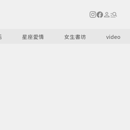
活
星座愛情
女生書坊
video