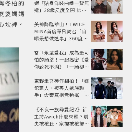
與冬柏的
妮「貼身洋裝曲線一覽無
遺」38歲尺度全開 帥氣
婆婆媽媽
又火辣散發獨特魅力
心坎裡。
美神降臨華山！TWICE
MINA首度單飛訪台「自
曝最想做這事」360度0
死角美貌保養祕訣一次公
開
當「永遠愛我」成為最可
怕的願望！一起揭密《愛
你致死不渝》「一願柳」
背後的失控愛情與爆紅之
路
東野圭吾神作翻拍！「嫌
犯家人、被害人遺族聯
手」命案真相竟動搖
《天使與蝙蝠》超越懸疑
框架展開
《不良一族尋愛記2》新
主持Awich什麼來頭？前
夫被槍殺、家裡被槍掃射
人生經歷比參演者還抓