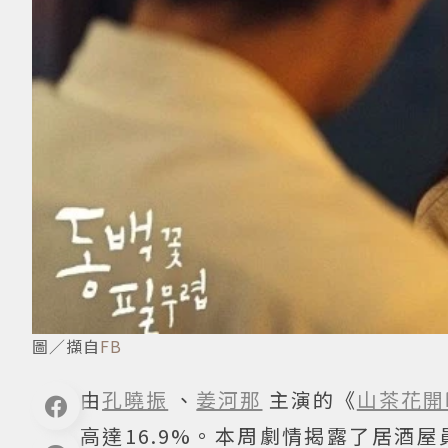
圖／擷自
FB
由
孔曉振
、
姜河那
主演的《
山茶花開
高達16.9%。本周劇情揭露了居酒屋