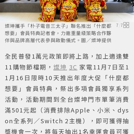
燦坤攜手「朴子電音三太子」聯名推出「什麼都
7
/
7
想要」會員特典記者會，力邀重量級策略合作夥
伴與品牌高層代表參與啟動儀式。圖／燦坤提供
全民普發1萬元政策即將上路，加上適逢雙
11購物節檔期，
燦坤
3C
家電11月7日至1
1月16日限時10天推出年度大促「什麼都
想要」會員特典，祭出多項會員獨享系列
活動，活動期間到全台燦坤門市單筆消費
滿501元起（消費排除Apple、小米、dys
on全系列／Switch 2主機），即可獲得抽
獎機會一次，將每天抽出1名幸運會員可獲