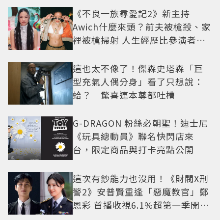
《不良一族尋愛記2》新主持
Awich什麼來頭？前夫被槍殺、家
裡被槍掃射 人生經歷比參演者還
抓馬！
這也太不像了！傑森史塔森「巨
型充氣人偶分身」看了只想說：
蛤？ 驚喜連本尊都吐槽
G-DRAGON 粉絲必朝聖！迪士尼
《玩具總動員》聯名快閃店來
台，限定商品與打卡亮點公開
這次有鈔能力也沒用！《財閥X刑
警2》安普賢重逢「惡魔教官」鄭
恩彩 首播收視6.1%超第一季開紅
盤