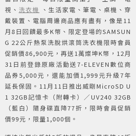
視、
洗衣機
、生活家電、筆電、桌機、穿
戴裝置、電腦周邊商品應有盡有，像是11
月8日回饋最多K幣、限定登場的SAMSUN
G 22公斤熱泵洗脫烘滾筒洗衣機限時會員
促銷價86,900元，再送1萬燦坤K幣，12月
31日前登錄原廠活動送7-ELEVEN數位商
品券5,000元，還能加價1,999元升級7年
延長保固。11月11日推出威剛MicroSD U
1 32GB記憶卡（附轉卡）／UV240 32GB
（藍白）隨身碟直降77折，限時會員促銷
價99元，限量1,000個。