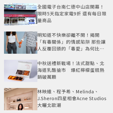
全國電子台南仁德中山店開幕！
限時5天指定家電9折 還有每日限
量商品
明知道不快樂卻離不開！揭開
「有毒關係」的情感陷阱 那些讓
人反覆回頭的「毒愛」為何比菸
還難戒？
中秋送禮新戰場！法式甜點、北
海道乳酪搶市 爆紅檸檬蛋糕熱
銷破萬顆
林映維、程予希、Melinda、
J.Sheron四星相會Acne Studios
大曬北歐潮