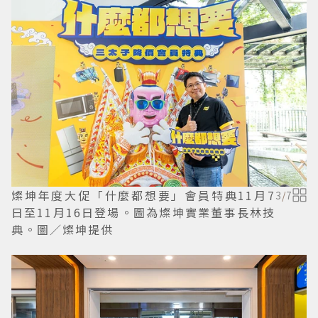
燦坤年度大促「什麼都想要」會員特典11月7
3
/
7
日至11月16日登場。圖為燦坤實業董事長林技
典。圖／燦坤提供