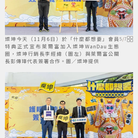
燦坤今天（11月6日）於「什麼都想要」會員
5
/
7
特典正式宣布萊爾富加入燦坤WanDau生態
圈，燦坤行銷長李經緯（圖左）與萊爾富公關
長彭傳璋代表簽署合作。圖／燦坤提供