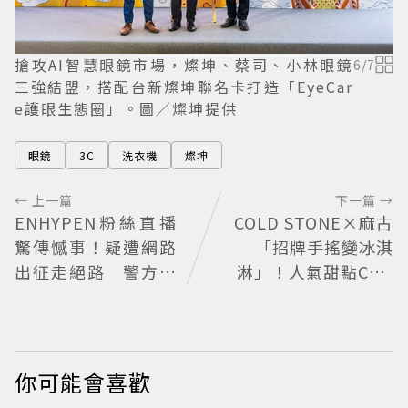
搶攻AI智慧眼鏡市場，燦坤、蔡司、小林眼鏡
6
/
7
三強結盟，搭配台新燦坤聯名卡打造「EyeCar
e護眼生態圈」。圖／燦坤提供
眼鏡
3C
洗衣機
燦坤
← 上一篇
下一篇 →
ENHYPEN粉絲直播
COLD STONE×麻古
驚傳憾事！疑遭網路
「招牌手搖變冰淇
出征走絕路 警方到
淋」！人氣甜點Chiz
場已救不回
Cheese快閃台北
你可能會喜歡