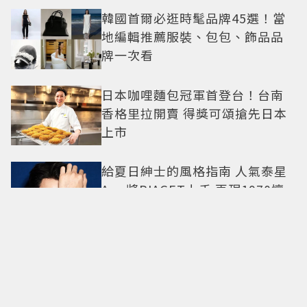
韓國首爾必逛時髦品牌45選！當
地編輯推薦服裝、包包、飾品品
牌一次看
日本咖哩麵包冠軍首登台！台南
香格里拉開賣 得獎可頌搶先日本
上市
給夏日紳士的風格指南 人氣泰星
Apo將PIAGET上手 再現1970懷
舊風華
張凌赫王楚然「太會親」！《這
一秒過火》張凌赫人夫感爆棚 網
喊太有氛圍