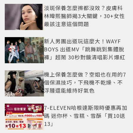
淡斑保養怎麼擦都沒效？皮膚科
林暐熙醫師揭3大關鍵，30+女性
最該注意這個問題
新人男團出道玩這麼大！WAYF
BOYS 出道MV「跳舞跳到集體脫
褲」超鬧 30秒對鏡清唱影片爆紅
機上保養怎麼做？空姐也在用的7
個保濕技巧，下飛機不乾燥、不
浮腫還能維持好氣色
7-ELEVEN哈根達斯限時優惠再加
碼 迷你杯、雪糕、雪酥「買10送
13」