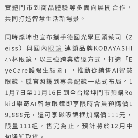
實體門市到商品體驗等多面向展開合作，
共同打造智慧生活新場景。
同時燦坤也宣布攜手德國光學巨頭蔡司（Z
eiss）與國內
眼鏡
連鎖品牌KOBAYASHI
小林眼鏡，以三強跨業結盟方式，打造「E
yeCare護眼生態圈」，推動從銷售AI智慧
眼鏡、感官照護到專業配鏡一站式布局。1
1月7日至11月16日到全台燦坤門市預購Ro
kid樂奇AI智慧眼鏡即享限時會員預購價1
9,888元，還可享磁吸鏡框加購價111元，
限量111組，售完為止，預計將於12月中
旬通知取貨。