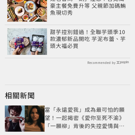
豪主餐免費升等 父親節加碼鮪
魚現切秀
甜芋控別錯過！全聯芋頭季10
款濃郁新品開吃 芋泥布蕾、芋
頭大福必買
Recommended by
相關新聞
當「永遠愛我」成為最可怕的願
望！一起揭密《愛你至死不渝》
「一願柳」背後的失控愛情與爆
紅之路