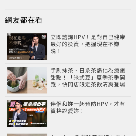
網友都在看
PR
立即諮詢HPV！是對自己健康
最好的投資，把握現在不嫌
晚！
手刷抹茶、日系茶韻化為療癒
甜點！「米弎豆」夏季茶季開
跑，快閃店限定茶飲清爽登場
PR
伴侶和妳一起預防HPV，才有
資格說愛妳！