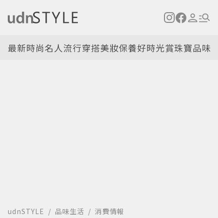
最新
時尚名人
流行穿搭
美妝保養
好時光
賞珠寶
品味
udnSTYLE
品味生活
消費情報