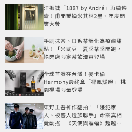
江振誠「1887 by André」再續傳
奇！甫開業摘米其林2星、年度開
業大獎
手刷抹茶、日系茶韻化為療癒甜
點！「米弎豆」夏季茶季開跑，
快閃店限定茶飲清爽登場
全球首發在台灣！麥卡倫
Harmony最終章「椰風煖韻」 桃
園機場限量登場
東野圭吾神作翻拍！「嫌犯家
人、被害人遺族聯手」命案真相
竟動搖 《天使與蝙蝠》超越懸
疑框架展開