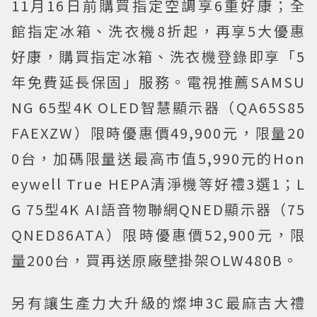
11月16日前購買指定空調享6重好康；全
館指定冰箱、洗衣機8折起，再享5大優惠
好康，購買指定冰箱、洗衣機登錄即享「5
年免費延長保固」服務。電視推薦SAMSU
NG 65型4K OLED智慧顯示器（QA65S85
FAEXZW）限時優惠價49,900元，限量20
0台，加碼限量送最高市值5,990元的Hon
eywell True HEPA清淨機等好禮3選1；L
G 75型4K AI語音物聯網QNED顯示器（75
QNED86ATA）限時優惠價52,900元，限
量200台，買再送原廠壁掛架OLW480B。
另有讓生產力大升級的燦坤3C最麻吉大禮