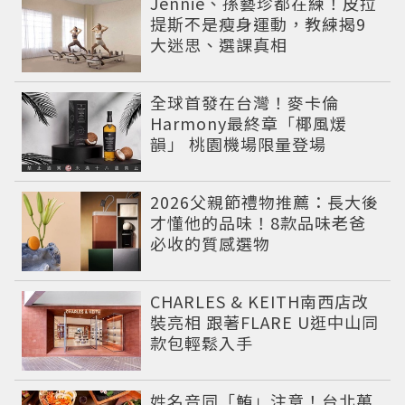
Jennie、孫藝珍都在練！皮拉
提斯不是瘦身運動，教練揭9
大迷思、選課真相
全球首發在台灣！麥卡倫
Harmony最終章「椰風煖
韻」 桃園機場限量登場
2026父親節禮物推薦：長大後
才懂他的品味！8款品味老爸
必收的質感選物
CHARLES & KEITH南西店改
裝亮相 跟著FLARE U逛中山同
款包輕鬆入手
姓名音同「鮪」注意！台北萬