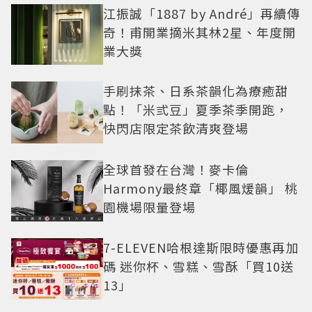
江振誠「1887 by André」再續傳
奇！甫開業摘米其林2星、年度開
業大獎
手刷抹茶、日系茶韻化為療癒甜
點！「米弎豆」夏季茶季開跑，
快閃店限定茶飲清爽登場
全球首發在台灣！麥卡倫
Harmony最終章「椰風煖韻」 桃
園機場限量登場
7-ELEVEN哈根達斯限時優惠再加
碼 迷你杯、雪糕、雪酥「買10送
13」