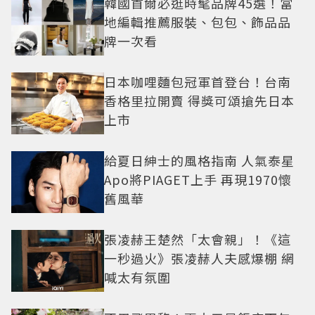
韓國首爾必逛時髦品牌45選！當
地編輯推薦服裝、包包、飾品品
牌一次看
日本咖哩麵包冠軍首登台！台南
香格里拉開賣 得獎可頌搶先日本
上市
給夏日紳士的風格指南 人氣泰星
Apo將PIAGET上手 再現1970懷
舊風華
張凌赫王楚然「太會親」！《這
一秒過火》張凌赫人夫感爆棚 網
喊太有氛圍