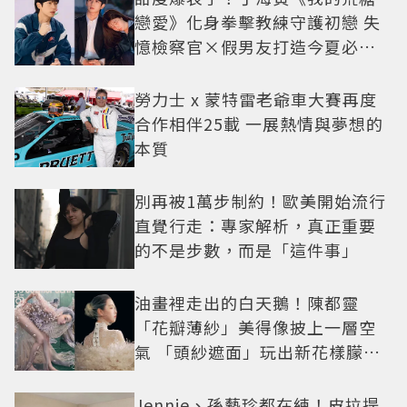
戀愛》化身拳擊教練守護初戀 失
憶檢察官×假男友打造今夏必看
小甜劇
勞力士 x 蒙特雷老爺車大賽再度
合作相伴25載 一展熱情與夢想的
本質
別再被1萬步制約！歐美開始流行
直覺行走：專家解析，真正重要
的不是步數，而是「這件事」
油畫裡走出的白天鵝！陳都靈
「花瓣薄紗」美得像披上一層空
氣 「頭紗遮面」玩出新花樣朦朧
美感太仙
Jennie、孫藝珍都在練！皮拉提