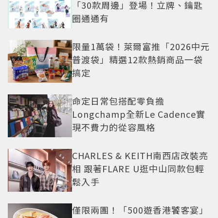
「30款周邊」登場！立牌、鑰匙
圈通通有
限量1萬袋！萊爾富推「2026中元
普渡袋」精選12款熱銷商品一袋
搞定
命定日常包搭配零負擔
Longchamp全新Le Cadence實
現不費力的從容風格
CHARLES & KEITH南西店改裝亮
相 跟著FLARE U逛中山同款包輕
鬆入手
僅限兩團！「500遊香港饕客宴」