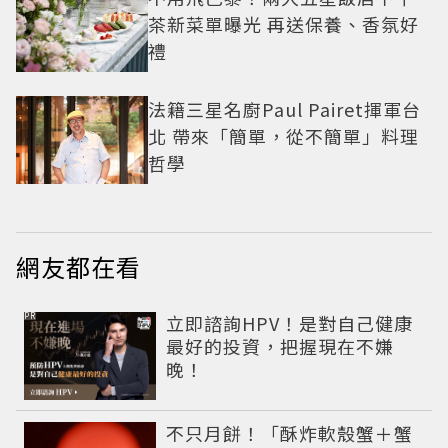
茶新菜單曝光 再送保養、香氛好
禮
法籍三星名廚Paul Pairet揮軍台
北 帶來「簡單，從不簡單」料理
哲學
網友都在看
PR
立即諮詢HPV！是對自己健康
最好的投資，把握現在不嫌
晚！
不只月餅！「酥炸軟殼蟹＋蟹