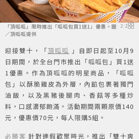
「頂呱呱」限時推出「呱呱包買1送1」優惠。圖
2
/
2
／頂呱呱提供
迎接雙十，「
頂呱呱
」自即日起至10月9
日期間，於全台門市推出「呱呱包」買1送
1優惠。作為頂呱呱的明星商品，「呱呱
包」以酥脆雞皮為外層，內餡包裹著獨門
油飯，以及黑豬後腿肉、香菇等多種炒
料，口感濃郁飽滿。活動期間兩顆原價140
元，優惠價70元，每人限購5組。
必勝客
針對連假歡聚時光，推出「雙十爽