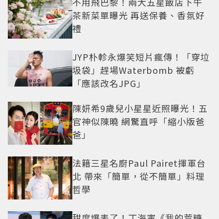
不用飛巴黎！兩大五星飯店下午
茶新菜單曝光 再送保養、香氛好
禮
JYP朴軫永爆笑短片瘋傳！「穿垃
圾袋」趕場Waterbomb 被虧
「應該改名JPG」
陳妍希9歲兒小星星近照曝光！五
官神似陳曉 網驚直呼「縮小版爸
爸」
法籍三星名廚Paul Pairet揮軍台
北 帶來「簡單，從不簡單」料理
哲學
甜度爆表了！丁海寅《我的荒糖