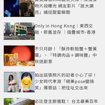
吻片段曝光 網友影片「放大調
亮」捕捉甜蜜瞬間
Only in Hong Kong｜東西交
融，新舊並存 ｜摺疊城市-香港
不只月餅！「酥炸軟殼蟹＋蟹黃
醬」、「特調肉品＋調味鹽」中
秋送創意
拍出這張照片的記者小心了🤣！
少女時代孝淵「絕美pose變搞
笑」撂狠話：把住址交出來
必比登主廚進駐！ 台北最美百年