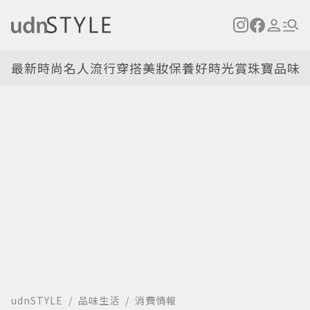
最新
時尚名人
流行穿搭
美妝保養
好時光
賞珠寶
品味
udnSTYLE
品味生活
消費情報