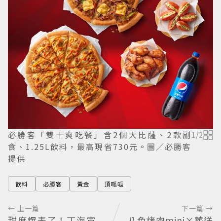
必勝客「雙十爽吃餐」含2個大比薩、2款副
1
/
2
食、1.25L飲料，最高現省730元。圖／必勝客
提供
飲料
必勝客
黃金
頂呱呱
← 上一篇
下一篇 →
甜度爆表了！丁海寅
八色烤肉mini×葬送