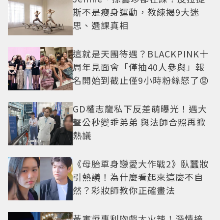
斯不是瘦身運動，教練揭9大迷
思、選課真相
這就是天團待遇？BLACKPINK十
周年見面會「僅抽40人參與」報
名開始到截止僅9小時粉絲怒了😡
GD權志龍私下反差萌曝光！遇大
聲公秒變乖弟弟 與法師合照再掀
熱議
《母胎單身戀愛大作戰2》臥蠶妝
引熱議！為什麼看起來這麼不自
然？彩妝師教你正確畫法
黃寅燁惠利吻戲太火辣！深情接