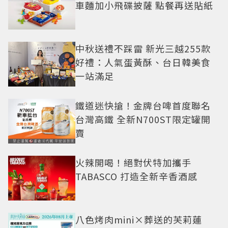
車麵加小飛碟披薩 點餐再送貼紙
中秋送禮不踩雷 新光三越255款
好禮：人氣蛋黃酥、台日韓美食
一站滿足
鐵道迷快搶！金牌台啤首度聯名
台灣高鐵 全新N700ST限定罐開
賣
火辣開喝！絕對伏特加攜手
TABASCO 打造全新辛香酒感
八色烤肉mini×葬送的芙莉蓮