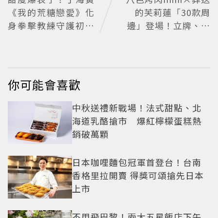
《我的荒糖戀愛》化
的芙莉蓮「30款周
身拳擊教練守護初戀
邊」登場！立牌、鑰
失憶檢察官×假男友
匙圈通通有
打造今夏必看小甜劇
你可能會喜歡
中秋送禮新戰場！法式甜點、北
海道乳酪搶市 爆紅檸檬蛋糕熱
銷破萬顆
日本咖哩麵包冠軍首登台！台南
香格里拉開賣 得獎可頌搶先日本
上市
不用飛巴黎！兩大五星飯店下午