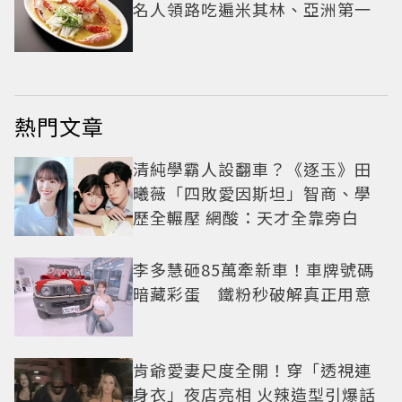
名人領路吃遍米其林、亞洲第一
熱門文章
清純學霸人設翻車？《逐玉》田
曦薇「四敗愛因斯坦」智商、學
歷全輾壓 網酸：天才全靠旁白
李多慧砸85萬牽新車！車牌號碼
暗藏彩蛋 鐵粉秒破解真正用意
肯爺愛妻尺度全開！穿「透視連
身衣」夜店亮相 火辣造型引爆話