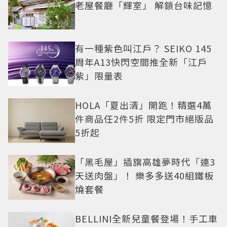
老屋餐廳「輝室」 解鎖台味記憶
有一種紫色叫江戶？ SEIKO 145
周年A13快閃空間推全新「江戶
紫」限量表
HOLA「夏出清」開跑！精選4萬
件商品任2件5折 限定門市絕版品
5折起
「黑毛屋」插旗高雄夢時代「連3
天送肉盤」！ 樂多多送40組鐵板
燒套餐
BELLINI全新兒童餐登場！手工車