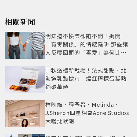
相關新聞
明知道不快樂卻離不開！揭開
「有毒關係」的情感陷阱 那些讓
人反覆回頭的「毒愛」為何比菸
還難戒？
中秋送禮新戰場！法式甜點、北
海道乳酪搶市 爆紅檸檬蛋糕熱
銷破萬顆
林映維、程予希、Melinda、
J.Sheron四星相會Acne Studios
大曬北歐潮