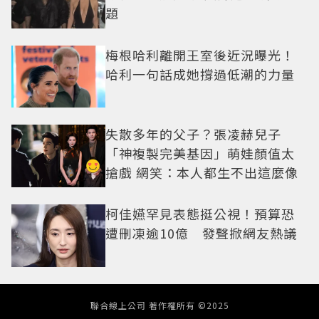
題
梅根哈利離開王室後近況曝光！
哈利一句話成她撐過低潮的力量
失散多年的父子？張凌赫兒子
「神複製完美基因」萌娃顏值太
搶戲 網笑：本人都生不出這麼像
柯佳嬿罕見表態挺公視！預算恐
遭刪凍逾10億 發聲掀網友熱議
聯合線上公司 著作權所有 ©2025