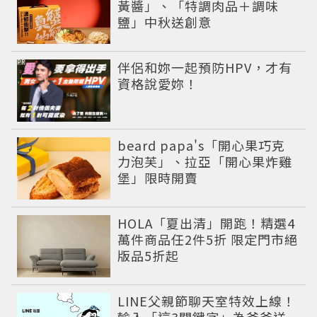
黃醬」、「特調肉品＋調味
鹽」中秋送創意
PR
伴侶和妳一起預防HPV，才有
資格說愛妳！
beard papa's「開心果巧克
力泡芙」、拉亞「開心果炸雞
堡」限時開賣
HOLA「夏出清」開跑！精選4
萬件商品任2件5折 限定門市絕
版品5折起
LINE父親節聊天室特效上線！
輸入「這3關鍵字」為爸爸送