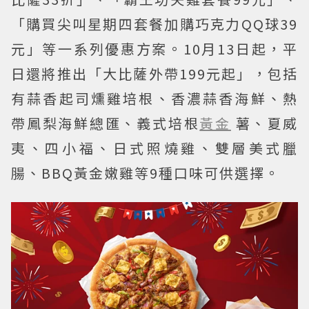
「購買尖叫星期四套餐加購巧克力QQ球39
元」等一系列優惠方案。10月13日起，平
日還將推出「大比薩外帶199元起」，包括
有蒜香起司燻雞培根、香濃蒜香海鮮、熱
帶鳳梨海鮮總匯、義式培根
黃金
薯、夏威
夷、四小福、日式照燒雞、雙層美式臘
腸、BBQ黃金嫩雞等9種口味可供選擇。