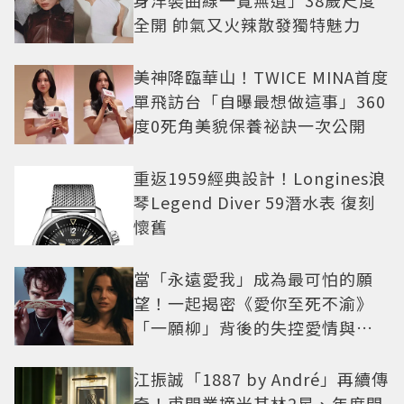
全開 帥氣又火辣散發獨特魅力
美神降臨華山！TWICE MINA首度
單飛訪台「自曝最想做這事」360
度0死角美貌保養祕訣一次公開
重返1959經典設計！Longines浪
琴Legend Diver 59潛水表 復刻
懷舊
當「永遠愛我」成為最可怕的願
望！一起揭密《愛你至死不渝》
「一願柳」背後的失控愛情與爆
紅之路
江振誠「1887 by André」再續傳
奇！甫開業摘米其林2星、年度開