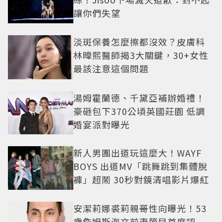
讓你們失望
淡斑保養怎麼擦都沒效？皮膚科
林暐熙醫師揭3大關鍵，30+女性
最該注意這個問題
湯姆霍蘭德、千黛亞補辦婚禮！
豪砸包下370公頃英國莊園 低調
婚宴派對曝光
新人男團出道玩這麼大！WAYF
BOYS 出道MV「跳舞跳到集體脫
褲」超鬧 30秒對鏡清唱影片爆紅
安潔莉娜裘莉親哥性向曝光！53
歲詹姆斯海文前妻節目首度認