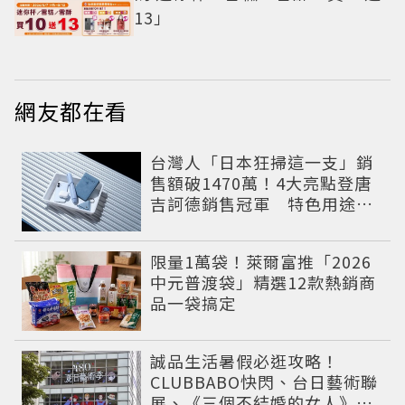
13」
網友都在看
台灣人「日本狂掃這一支」銷
售額破1470萬！4大亮點登唐
吉訶德銷售冠軍 特色用途根
本現代人救星
限量1萬袋！萊爾富推「2026
中元普渡袋」精選12款熱銷商
品一袋搞定
誠品生活暑假必逛攻略！
CLUBBABO快閃、台日藝術聯
展、《三個不結婚的女人》限