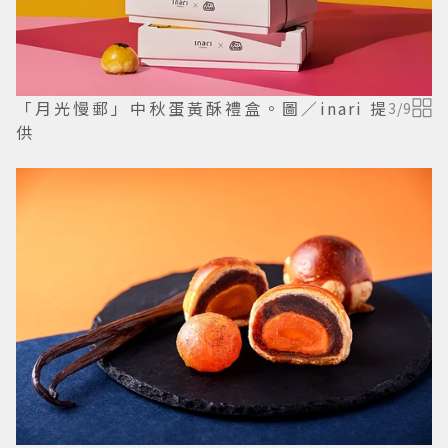
「月光慢郵」中秋蛋黃酥禮盒。圖／inari 提
3
/
9
供