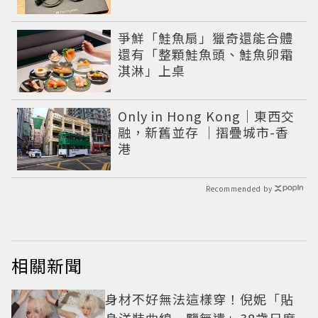
爭鮮「鮭魚扇」獵奇還能合體
還有「整顆鮭魚頭、鮭魚卵霜
淇淋」上桌
Only in Hong Kong｜東西交
融，新舊並存 ｜摺疊城市-香
港
Recommended by
相關新聞
身材不好無法這樣穿！倪妮「貼
身洋裝曲線一覽無遺」38歲尺度