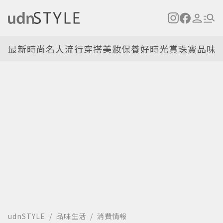
最新
時尚名人
流行穿搭
美妝保養
好時光
賞珠寶
品味
udnSTYLE
品味生活
消費情報