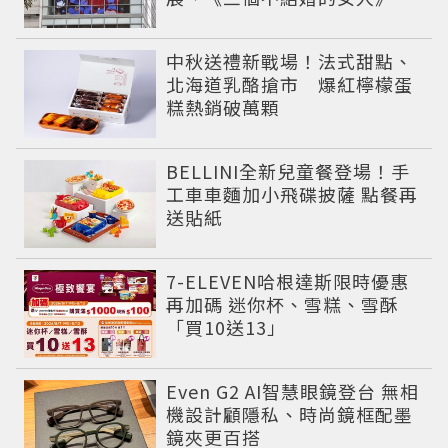
定展精彩登場
中秋送禮新戰場！法式甜點、
北海道乳酪搶市 爆紅檸檬蛋
糕熱銷破萬顆
BELLINI全新兒童餐登場！手
工車車麵加小飛碟披薩 點餐再
送貼紙
7-ELEVEN哈根達斯限時優惠
再加碼 迷你杯、雪糕、雪酥
「買10送13」
Even G2 AI智慧眼鏡登台 無相
機設計顧隱私、時尚鏡框配墨
鏡夾更百搭