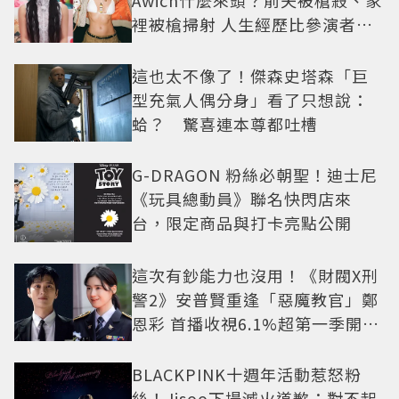
裡被槍掃射 人生經歷比參演者還
抓馬！
這也太不像了！傑森史塔森「巨
型充氣人偶分身」看了只想說：
蛤？ 驚喜連本尊都吐槽
G-DRAGON 粉絲必朝聖！迪士尼
《玩具總動員》聯名快閃店來
台，限定商品與打卡亮點公開
這次有鈔能力也沒用！《財閥X刑
警2》安普賢重逢「惡魔教官」鄭
恩彩 首播收視6.1%超第一季開紅
盤
BLACKPINK十週年活動惹怒粉
絲！Jisoo下場滅火道歉：對不起