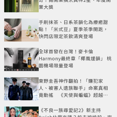
業大獎
手刷抹茶、日系茶韻化為療癒甜
點！「米弎豆」夏季茶季開跑，
快閃店限定茶飲清爽登場
全球首發在台灣！麥卡倫
Harmony最終章「椰風煖韻」 桃
園機場限量登場
東野圭吾神作翻拍！「嫌犯家
人、被害人遺族聯手」命案真相
竟動搖 《天使與蝙蝠》超越懸
疑框架展開
《不良一族尋愛記2》新主持
Awich什麼來頭？前夫被槍殺、家