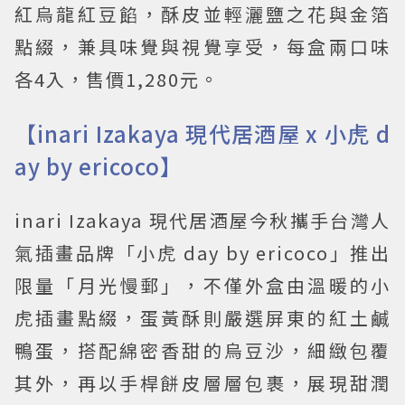
紅烏龍紅豆餡，酥皮並輕灑鹽之花與金箔
點綴，兼具味覺與視覺享受，每盒兩口味
各4入，售價1,280元。
【inari Izakaya 現代居酒屋 x 小虎 d
ay by ericoco】
inari Izakaya 現代居酒屋今秋攜手台灣人
氣插畫品牌「小虎 day by ericoco」推出
限量「月光慢郵」，不僅外盒由溫暖的小
虎插畫點綴，蛋黃酥則嚴選屏東的紅土鹹
鴨蛋，搭配綿密香甜的烏豆沙，細緻包覆
其外，再以手桿餅皮層層包裹，展現甜潤