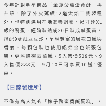
今年針對明星商品「金莎菠蘿蛋黃酥」再
升級，除了外皮延續12道烘焙工藝製程
外，也特別選用在地友善飼養、尺寸達XL
級的鴨蛋，經醃製熟成30日製成鹹蛋黃，
搭配9號紅豆豆沙，呈現豐富的層次口感與
香氣。每顆包裝也使用鋁箔金色紙張包
裝，更添贈禮豪華感。5入售價528元、9
入售價888元，9月10日可享買10送1優
惠。
【日錦製造所】
不僅有高人氣的「橡子豬蜜香鹹蛋糕」，