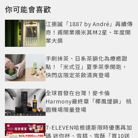
你可能會喜歡
江振誠「1887 by André」再續傳
奇！甫開業摘米其林2星、年度開
業大獎
手刷抹茶、日系茶韻化為療癒甜
點！「米弎豆」夏季茶季開跑，
快閃店限定茶飲清爽登場
全球首發在台灣！麥卡倫
Harmony最終章「椰風煖韻」 桃
園機場限量登場
7-ELEVEN哈根達斯限時優惠再加
碼 迷你杯、雪糕、雪酥「買10送