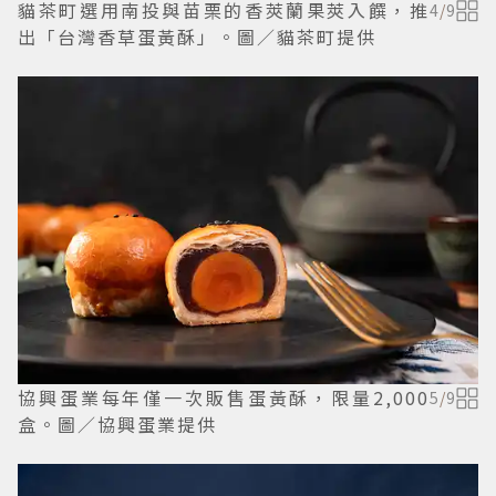
貓茶町選用南投與苗栗的香莢蘭果莢入饌，推
4
/
9
出「台灣香草蛋黃酥」。圖／貓茶町提供
協興蛋業每年僅一次販售蛋黃酥，限量2,000
5
/
9
盒。圖／協興蛋業提供