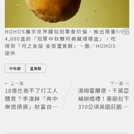
HOHOS攜手世界麵包冠軍詹玠倫，推出限量
9
/
9
4,000盒的「冠軍中秋雙月典藏版禮盒」，吃
得到「月之金燄 金箔蛋黃酥」。圖／HOHOS
提供
中秋節
蛋黃酥
← 上一篇
下一篇 →
18億也救不了打工人
湯姆霍蘭德、千黛亞
體質？李浚赫「爽中
補辦婚禮！豪砸包下
樂透頭獎」財富自由
370公頃英國莊園 低
照樣上班 西裝社畜帥
調婚宴派對曝光
出新高度