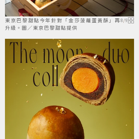
東京巴黎甜點今年針對「金莎菠蘿蛋黃酥」再
8
/
9
升級。圖／東京巴黎甜點提供