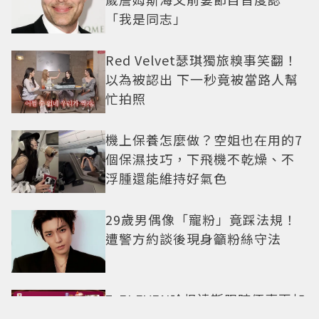
「我是同志」
Red Velvet瑟琪獨旅糗事笑翻！
以為被認出 下一秒竟被當路人幫
忙拍照
機上保養怎麼做？空姐也在用的7
個保濕技巧，下飛機不乾燥、不
浮腫還能維持好氣色
29歲男偶像「寵粉」竟踩法規！
遭警方約談後現身籲粉絲守法
7-ELEVEN哈根達斯限時優惠再加
碼 迷你杯、雪糕、雪酥「買10送