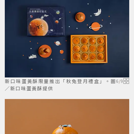
新口味蛋黃酥限量推出「秋兔登月禮盒」。圖
6
/
9
／新口味蛋黃酥提供