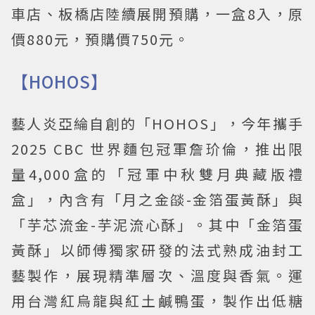
車店、板橋店陸續展開預購，一盒8入，原
價880元，預購價750元。
【HOHOS】
藝人炎亞綸自創的「HOHOS」，今年攜手
2025 CBC 世界麵包冠軍詹玠倫，推出限
量4,000盒的「冠軍中秋雙月典藏版禮
盒」，內含有「月之金燄-金箔蛋黃酥」與
「芋芯流金-芋泥流心酥」。其中「金箔蛋
黃酥」以師傅獨家研發的法式熟成油封工
藝製作，展現精準層次、溫度與香氣。運
用台灣紅烏龍與紅土鹹鴨蛋，製作出低糖