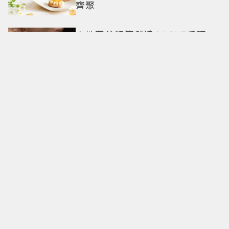
齊聚
卡地亞父親節獻禮！LOVE手環、
Tank腕表 摩登新意演繹永不退流
行經典
18億也救不了打工人體質？李浚
赫「爽中樂透頭獎」財富自由照
樣上班 西裝社畜帥出新高度
九年後再洗版！湯姆霍蘭德
〈Umbrella〉封神舞台差點變成
「這首歌」 造型彩蛋、暖心故事
一次公開
偽單親4年半！安以軒低調做公
益 友人犯錯得捐百萬才過關