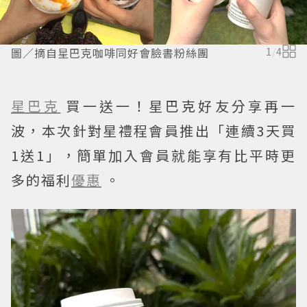
圖／摘自星巴克咖啡同好會臉書粉絲團
1
/
4
星巴克
買一送一！星巴克好友分享再一
波，本次針對星禮程會員推出「連續3天買
1送1」，簡單加入會員就能享有比平時更
多的福利
優惠
。