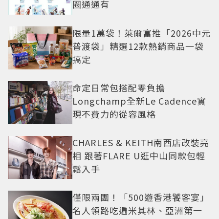
圈通通有
限量1萬袋！萊爾富推「2026中元
普渡袋」精選12款熱銷商品一袋
搞定
命定日常包搭配零負擔
Longchamp全新Le Cadence實
現不費力的從容風格
CHARLES & KEITH南西店改裝亮
相 跟著FLARE U逛中山同款包輕
鬆入手
僅限兩團！「500遊香港饕客宴」
名人領路吃遍米其林、亞洲第一