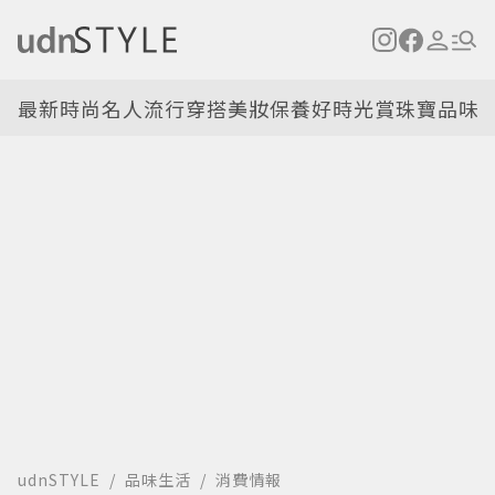
最新
時尚名人
流行穿搭
美妝保養
好時光
賞珠寶
品味
udnSTYLE
品味生活
消費情報