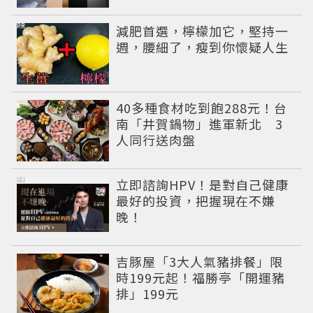
PR
減肥首選，檸檬加它，堅持一
週，腰細了，瘦到你懷疑人生
40多種食材吃到飽288元！台
南「井賀鍋物」進軍新北 3
人同行送肉盤
PR
立即諮詢HPV！是對自己健康
最好的投資，把握現在不嫌
晚！
吉豚屋「3大人氣豬排餐」限
時199元起！福勝亭「開運豬
排」199元