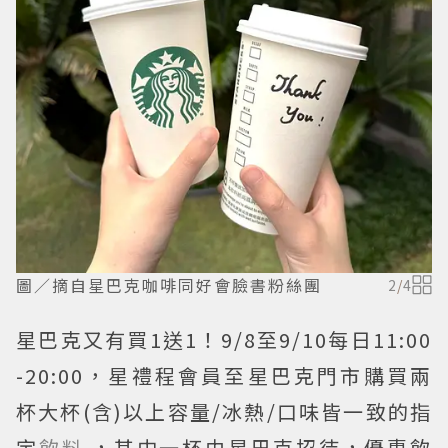
圖／摘自星巴克咖啡同好會臉書粉絲團
2
/
4
星巴克又有買1送1！9/8至9/10每日11:00
-20:00，星禮程會員至星巴克門市購買兩
杯大杯(含)以上容量/冰熱/口味皆一致的指
定
飲料
，其中一杯由星巴克招待，優惠飲