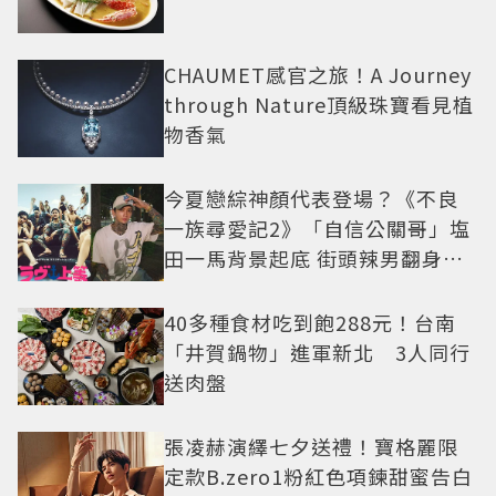
CHAUMET感官之旅！A Journey
through Nature頂級珠寶看見植
物香氣
今夏戀綜神顏代表登場？《不良
一族尋愛記2》「自信公關哥」塩
田一馬背景起底 街頭辣男翻身當
老闆
40多種食材吃到飽288元！台南
「井賀鍋物」進軍新北 3人同行
送肉盤
張凌赫演繹七夕送禮！寶格麗限
定款B.zero1粉紅色項鍊甜蜜告白