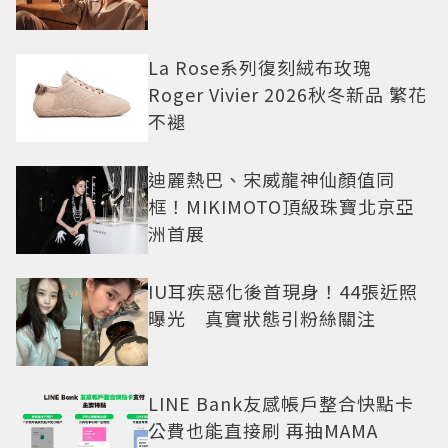
La Rose系列復刻絨布玫瑰
Roger Vivier 2026秋冬新品 繁花
不褪
迪麗熱巴、宋威龍神仙顏值同
框！MIKIMOTO頂級珠寶北京亞
洲首展
IU耳疾惡化後首現身！44張近照
曝光 真實狀態引粉絲關注
LINE Bank友感帳戶整合快點卡
公費也能直接刷 再抽MAMA