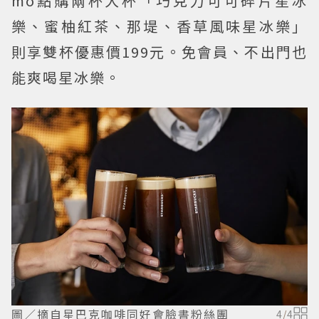
mo點購兩杯大杯「巧克力可可碎片星冰
樂、蜜柚紅茶、那堤、香草風味星冰樂」
則享雙杯優惠價199元。免會員、不出門也
能爽喝星冰樂。
圖／摘自星巴克咖啡同好會臉書粉絲團
4
/
4