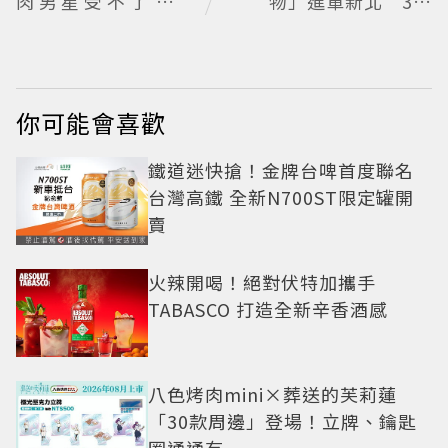
肉男星受不了絕望
物」進軍新北 3人
喊：別伸舌頭
同行送肉盤
你可能會喜歡
鐵道迷快搶！金牌台啤首度聯名
台灣高鐵 全新N700ST限定罐開
賣
火辣開喝！絕對伏特加攜手
TABASCO 打造全新辛香酒感
八色烤肉mini×葬送的芙莉蓮
「30款周邊」登場！立牌、鑰匙
圈通通有