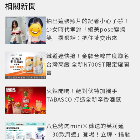
相關新聞
拍出這張照片的記者小心了🤣！
少女時代孝淵「絕美pose變搞
笑」撂狠話：把住址交出來
鐵道迷快搶！金牌台啤首度聯名
台灣高鐵 全新N700ST限定罐開
賣
火辣開喝！絕對伏特加攜手
TABASCO 打造全新辛香酒感
八色烤肉mini×葬送的芙莉蓮
「30款周邊」登場！立牌、鑰匙