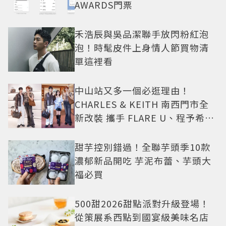
AWARDS門票
禾浩辰與吳品潔聯手放閃粉紅泡
泡！時髦皮件上身情人節買物清
單這裡看
中山站又多一個必逛理由！
CHARLES & KEITH 南西門市全
新改裝 攜手 FLARE U、程予希演
繹秋季時尚
甜芋控別錯過！全聯芋頭季10款
濃郁新品開吃 芋泥布蕾、芋頭大
福必買
500甜2026甜點派對升級登場！
從策展系西點到國宴級美味名店