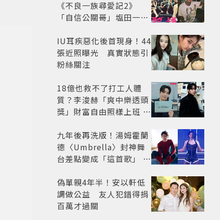
《不良一族尋愛記2》
「自信公關哥」塩田一馬
背景起底 街頭辣男翻身當
老闆
IU耳疾惡化後首現身！44
張近照曝光 真實狀態引
粉絲關注
18億也救不了打工人體
質？李浚赫「爽中樂透頭
獎」財富自由照樣上班 西
裝社畜帥出新高度
九年後再洗版！湯姆霍蘭
德〈Umbrella〉封神舞
台差點變成「這首歌」 造
型彩蛋、暖心故事一次公
開
偽單親4年半！安以軒低
調做公益 友人犯錯得捐
百萬才過關