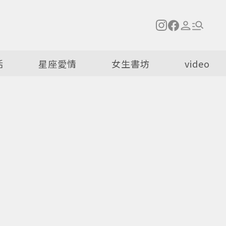
活
星座愛情
女生書坊
video