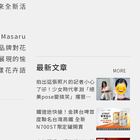
來全新活
Masaru
並延續品牌對花
所展現的愉
最新文章
多樣花卉語
MORE
拍出這張照片的記者小心
了🤣！少女時代孝淵「絕
美pose變搞笑」撂狠
話：把住址交出來
鐵道迷快搶！金牌台啤首
度聯名台灣高鐵 全新
N700ST限定罐開賣