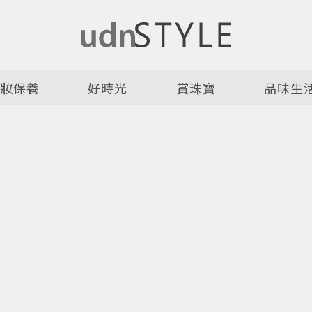
美妝保養
好時光
賞珠寶
品味生