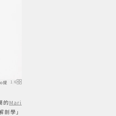
ko提
1
/
6
蘭的
Mari
解剖學」