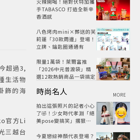
火辣開喝！絕對伏特加攜
手TABASCO 打造全新辛
香酒感
八色烤肉mini×葬送的芙
莉蓮「30款周邊」登場！
立牌、鑰匙圈通通有
限量1萬袋！萊爾富推
今超過3,
「2026中元普渡袋」精
選12款熱銷商品一袋搞定
種生活物
時尚名人
掛飾的海
MORE
拍出這張照片的記者小心
了🤣！少女時代孝淵「絕
o官方Li
美pose變搞笑」撂狠
話：把住址交出來
光三越台
今夏戀綜神顏代表登場？