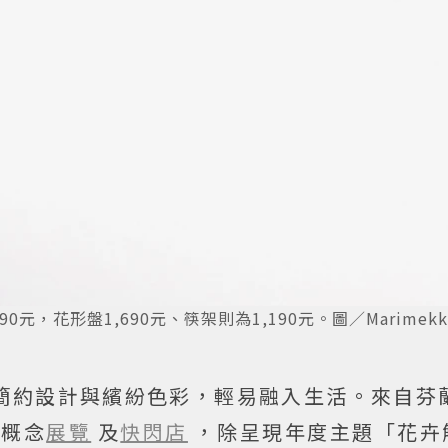
杯1,190元，花形盤1,690元、筷架則為1,190元。圖／Marimek
簡約設計與繽紛色彩，輕易融入生活。來自芬
新概念
展覽
及
快閃店
，除呈現年度主題「花卉