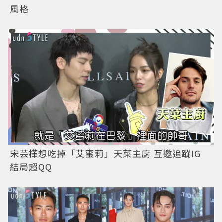
風格
宋芸樺想吃掉「艾蜜莉」天菜主廚 互邀追蹤IG
結局超QQ