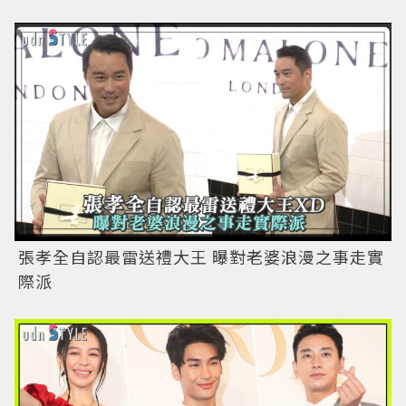
張孝全自認最雷送禮大王 曝對老婆浪漫之事走實
際派