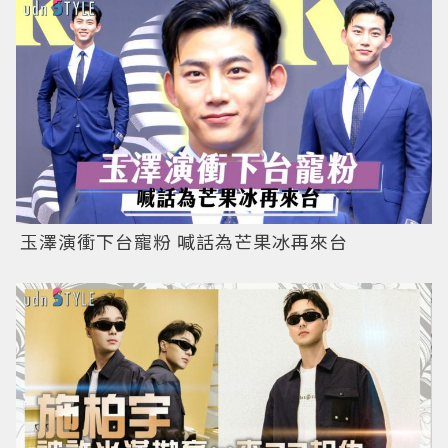
玉澤演衝下台寵粉 喊話為芒果冰再來台