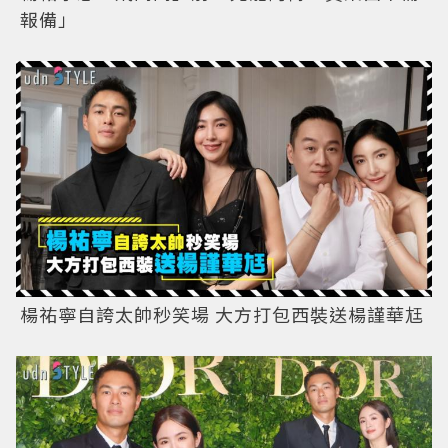
報備」
楊祐寧自誇太帥秒笑場 大方打包西裝送楊謹華尪