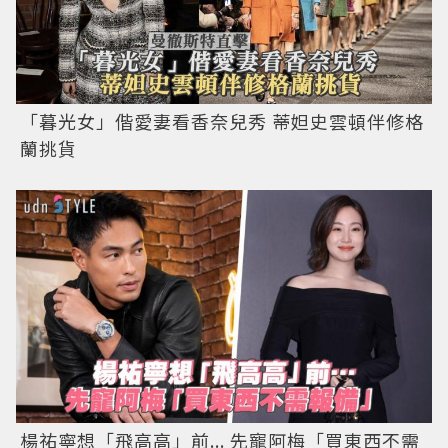
「暮光女」偕愛妻看香奈兒秀 蒂妲史雲頓伴修格
蘭挑貨
楊祐寧想「飛高高」前... 先寵阿梅「買東西不需