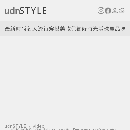
最新
時尚名人
流行穿搭
美妝保養
好時光
賞珠寶
品味
udnSTYLE
video