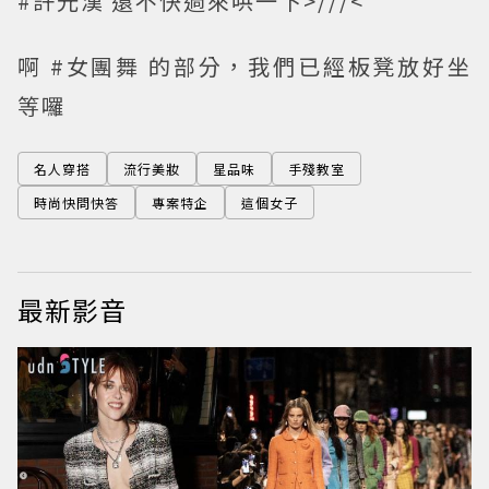
#許光漢 還不快過來哄一下>///<
啊 #女團舞 的部分，我們已經板凳放好坐
等囉
名人穿搭
流行美妝
星品味
手殘教室
時尚快問快答
專案特企
這個女子
最新影音