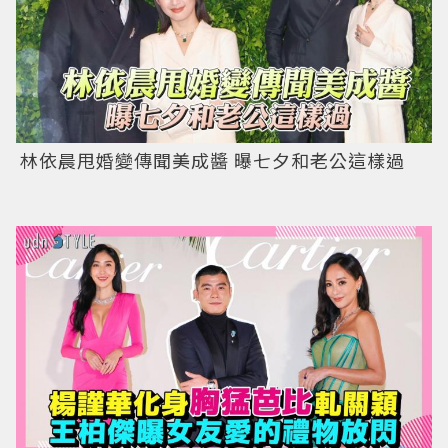
林依晨甩婚變傳聞美成醬 曝七夕和老公這樣過