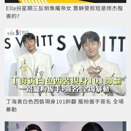
Ella扮星期三反倒像魔帝女 賈靜雯剪短是修杰楷
害的?
丁海寅白色西裝現身101帥翻 寵粉握手簽名 全場
暴動