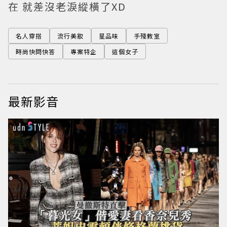
在 就差沒老淚縱橫了XD
名人穿搭
流行美妝
星品味
手殘教室
時尚快問快答
專案特企
這個女子
最新影音