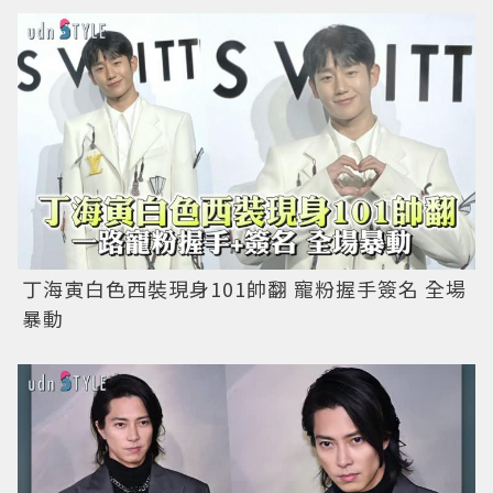
丁海寅白色西裝現身101帥翻 寵粉握手簽名 全場
暴動