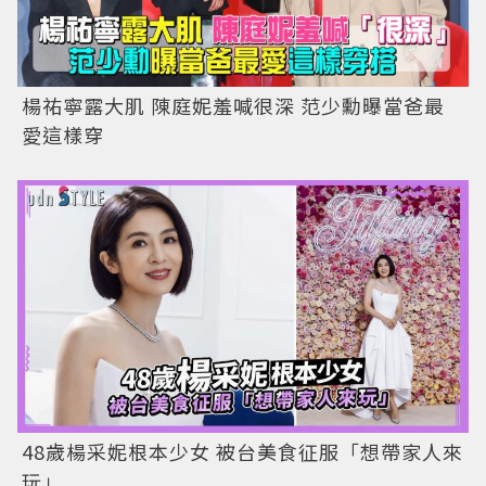
楊祐寧露大肌 陳庭妮羞喊很深 范少勳曝當爸最
愛這樣穿
48歲楊采妮根本少女 被台美食征服「想帶家人來
玩」