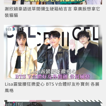
謝欣穎豪語送草間彌生硬箱給言言 章廣辰想拿它
裝貓貓
Lisa露蠻腰狂撒愛心 BTS V合體好友朴寶劍 各展
風格