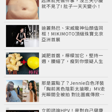
起床就先做件事，沒三天小腹
就不見了! 肚子一天天變小！
迪麗熱巴、宋威龍神仙顏值同
框！MIKIMOTO頂級珠寶北京
亞洲首展
PR
減肥首選，檸檬加它，堅持一
週，腰細了，瘦到你懷疑人生
那是露點了？Jennie白色洋裝
「胸前黑色陰影太搶眼」MV走
光瞬間全被拍 對比圖瘋傳掀論
戰
PR
立即諮詢HPV！是對自己健康