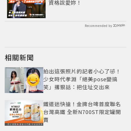
資格說愛妳！
Recommended by
相關新聞
拍出這張照片的記者小心了🤣！
少女時代孝淵「絕美pose變搞
笑」撂狠話：把住址交出來
鐵道迷快搶！金牌台啤首度聯名
台灣高鐵 全新N700ST限定罐開
賣