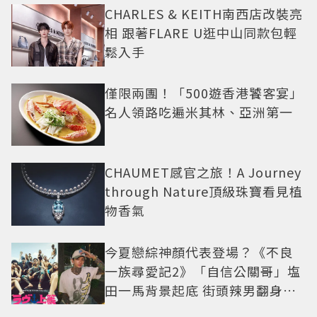
CHARLES & KEITH南西店改裝亮
相 跟著FLARE U逛中山同款包輕
鬆入手
僅限兩團！「500遊香港饕客宴」
名人領路吃遍米其林、亞洲第一
CHAUMET感官之旅！A Journey
through Nature頂級珠寶看見植
物香氣
今夏戀綜神顏代表登場？《不良
一族尋愛記2》「自信公關哥」塩
田一馬背景起底 街頭辣男翻身當
老闆