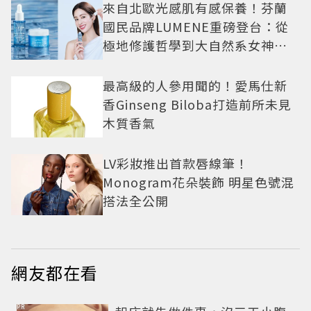
來自北歐光感肌有感保養！芬蘭
國民品牌LUMENE重磅登台：從
極地修護哲學到大自然系女神莫
允雯的「慢養肌」生活美學
最高級的人參用聞的！愛馬仕新
香Ginseng Biloba打造前所未見
木質香氣
LV彩妝推出首款唇線筆！
Monogram花朵裝飾 明星色號混
搭法全公開
網友都在看
PR