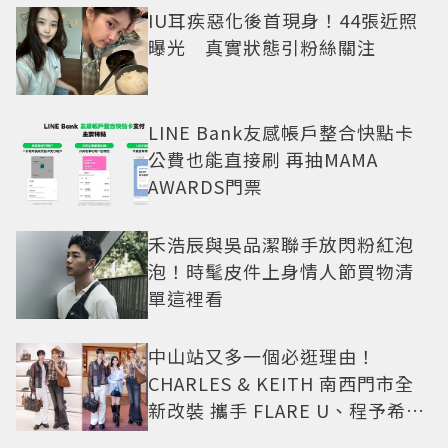
IU耳疾惡化後首現身！44張近照
曝光 真實狀態引粉絲關注
LINE Bank友感帳戶整合快點卡
公費也能直接刷 再抽MAMA
AWARDS門票
禾浩辰與吳品潔聯手放閃粉紅泡
泡！時髦皮件上身情人節買物清
單這裡看
中山站又多一個必逛理由！
CHARLES & KEITH 南西門市全
新改裝 攜手 FLARE U、程予希演
繹秋季時尚