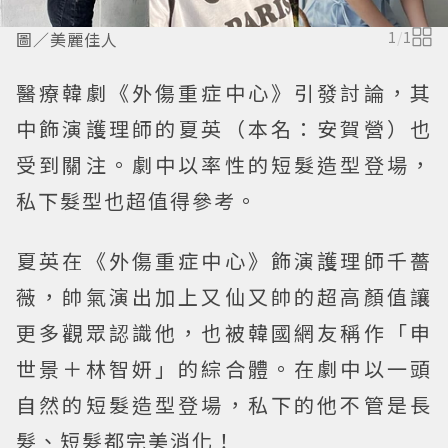
圖／美麗佳人
1
/
1
醫療韓劇《外傷重症中心》引發討論，其
中飾演護理師的夏英（本名：安賀營）也
受到關注。劇中以率性的短髮造型登場，
私下髮型也超值得參考。
夏英在《外傷重症中心》飾演護理師千薔
薇，帥氣演出加上又仙又帥的超高顏值讓
更多觀眾認識他，也被韓國網友稱作「申
世景＋林智妍」的綜合體。在劇中以一頭
自然的短髮造型登場，私下的他不管是長
髮、短髮都完美消化！