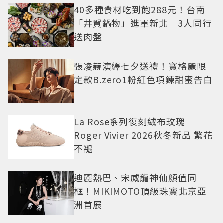
40多種食材吃到飽288元！台南
「井賀鍋物」進軍新北 3人同行
送肉盤
張凌赫演繹七夕送禮！寶格麗限
定款B.zero1粉紅色項鍊甜蜜告白
La Rose系列復刻絨布玫瑰
Roger Vivier 2026秋冬新品 繁花
不褪
迪麗熱巴、宋威龍神仙顏值同
框！MIKIMOTO頂級珠寶北京亞
洲首展