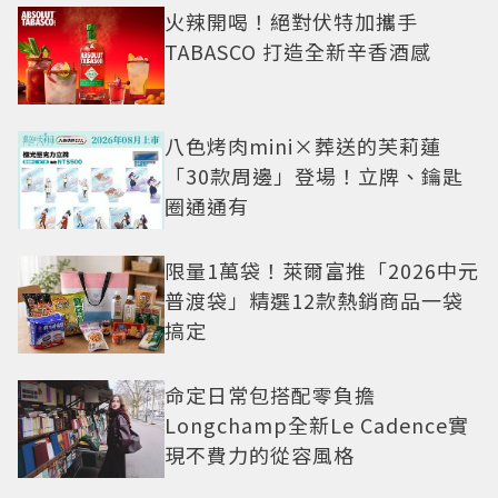
火辣開喝！絕對伏特加攜手
TABASCO 打造全新辛香酒感
八色烤肉mini×葬送的芙莉蓮
「30款周邊」登場！立牌、鑰匙
圈通通有
限量1萬袋！萊爾富推「2026中元
普渡袋」精選12款熱銷商品一袋
搞定
命定日常包搭配零負擔
Longchamp全新Le Cadence實
現不費力的從容風格