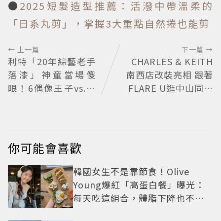
●
2025短髮造型推薦：活潑中帶溫柔的
「日系丸剪」，掌握3大重點自然捲也能剪
← 上一篇
下一篇 →
利特「20年綜藝老手
CHARLES & KEITH
落漆」神童當場傻
南西店改裝亮相 跟著
眼！6偶像王子vs.乞
FLARE U逛中山同款
丐殘酷對決 輸家超
包輕鬆入手
慘下場出爐
你可能會喜歡
韓國女生不是靠節食！Olive
Young爆紅「高蛋白餐」曝光：
每天吃這組合，體脂下降也不怕
掉肌肉