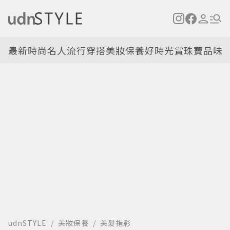
最新
時尚名人
流行穿搭
美妝保養
好時光
賞珠寶
品味
udnSTYLE
美妝保養
美髮指彩