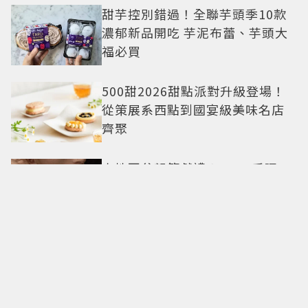
甜芋控別錯過！全聯芋頭季10款
濃郁新品開吃 芋泥布蕾、芋頭大
福必買
500甜2026甜點派對升級登場！
從策展系西點到國宴級美味名店
齊聚
卡地亞父親節獻禮！LOVE手環、
Tank腕表 摩登新意演繹永不退流
行經典
18億也救不了打工人體質？李浚
赫「爽中樂透頭獎」財富自由照
樣上班 西裝社畜帥出新高度