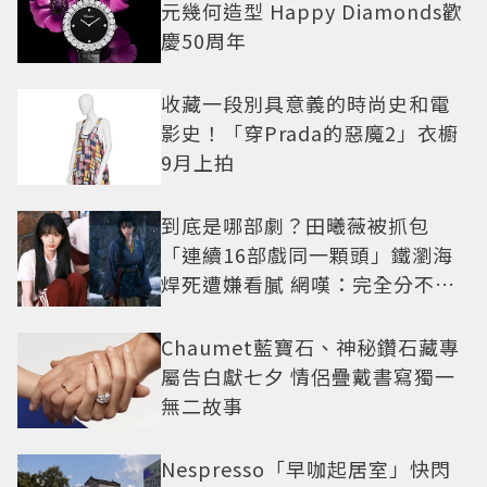
元幾何造型 Happy Diamonds歡
慶50周年
收藏一段別具意義的時尚史和電
影史！「穿Prada的惡魔2」衣櫥
9月上拍
到底是哪部劇？田曦薇被抓包
「連續16部戲同一顆頭」鐵瀏海
焊死遭嫌看膩 網嘆：完全分不出
角色
Chaumet藍寶石、神秘鑽石藏專
屬告白獻七夕 情侶疊戴書寫獨一
無二故事
Nespresso「早咖起居室」快閃