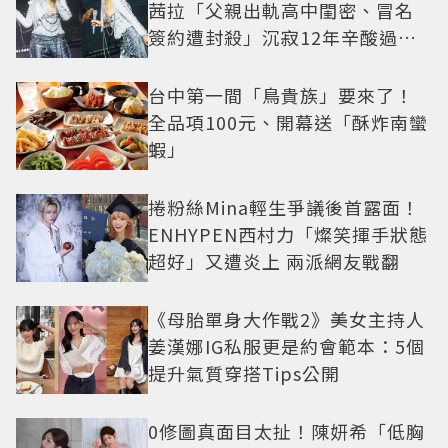
茜拉「父親出軌高中閨密、冒名
簽約遭封殺」沉寂12年辛酸過往
曝光
台中第一間「鳥貴族」要來了！
全品項100元、開幕送「酥炸南蠻
蝦」
捲粉絲Mina輕生爭議後首露面！
ENHYPEN西村力「燦笑揮手狀態
超好」又遭炎上 兩派網友戰翻
《母胎單身大作戰2》美女主持人
姜漢娜IG私服更是約會範本：5個
提升氣質穿搭Tips公開
0修圖真面目太扯！陳妍希「低胸