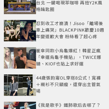
台北 一鍵喝現萃咖啡 再扭Y2K風
格鑰匙圈
忍到收工才崩潰！Jisoo「離場後
車上痛哭」BLACKPINK歡慶10週
年變道歉大會 粉絲看了超心疼
崔傘同款小烏龜爆紅！韓星正瘋
「幸運烏龜手機貼」，TWICE娜
璉、KIOF也貼上求好運
44歲張鈞甯OL穿搭8公式！寬褲
＋襯衫不只顯瘦，還穿出主管氣
場
《我是歌手》鐵肺歌后去哪了？