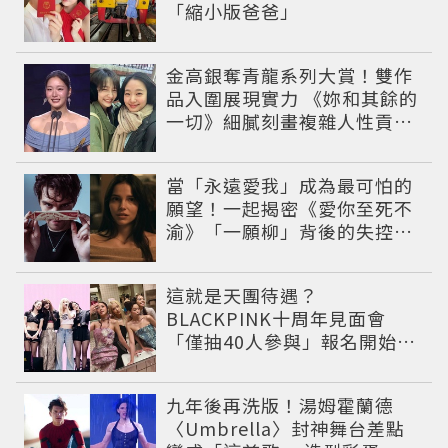
「縮小版爸爸」
金高銀奪青龍系列大賞！雙作
品入圍展現實力 《妳和其餘的
一切》細膩刻畫複雜人性貢獻
大賞級演技
當「永遠愛我」成為最可怕的
願望！一起揭密《愛你至死不
渝》「一願柳」背後的失控愛
情與爆紅之路
這就是天團待遇？
BLACKPINK十周年見面會
「僅抽40人參與」報名開始到
截止僅9小時粉絲怒了😡
九年後再洗版！湯姆霍蘭德
〈Umbrella〉封神舞台差點