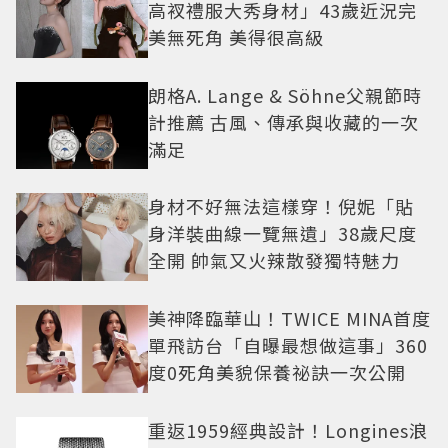
高衩禮服大秀身材」43歲近況完
美無死角 美得很高級
朗格A. Lange & Söhne父親節時
計推薦 古風、傳承與收藏的一次
滿足
身材不好無法這樣穿！倪妮「貼
身洋裝曲線一覽無遺」38歲尺度
全開 帥氣又火辣散發獨特魅力
美神降臨華山！TWICE MINA首度
單飛訪台「自曝最想做這事」360
度0死角美貌保養祕訣一次公開
重返1959經典設計！Longines浪