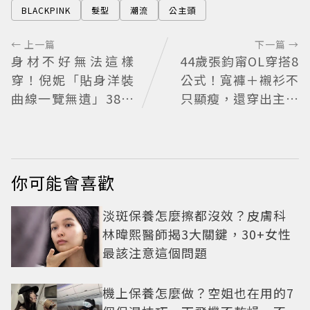
BLACKPINK
髮型
潮流
公主頭
← 上一篇
下一篇 →
身材不好無法這樣
44歲張鈞甯OL穿搭8
穿！倪妮「貼身洋裝
公式！寬褲＋襯衫不
曲線一覽無遺」38歲
只顯瘦，還穿出主管
尺度全開 帥氣又火辣
氣場
散發獨特魅力
你可能會喜歡
淡斑保養怎麼擦都沒效？皮膚科
林暐熙醫師揭3大關鍵，30+女性
最該注意這個問題
機上保養怎麼做？空姐也在用的7