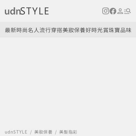
最新
時尚名人
流行穿搭
美妝保養
好時光
賞珠寶
品味
udnSTYLE
美妝保養
美髮指彩