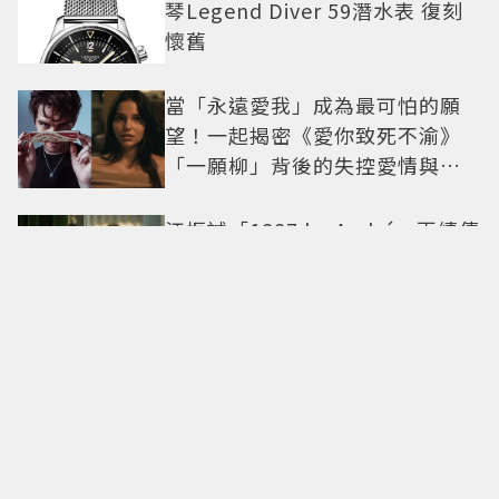
琴Legend Diver 59潛水表 復刻
懷舊
當「永遠愛我」成為最可怕的願
望！一起揭密《愛你致死不渝》
「一願柳」背後的失控愛情與爆
紅之路
江振誠「1887 by André」再續傳
奇！甫開業摘米其林2星、年度開
業大獎
手刷抹茶、日系茶韻化為療癒甜
點！「米弎豆」夏季茶季開跑，
快閃店限定茶飲清爽登場
全球首發在台灣！麥卡倫