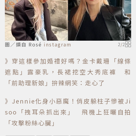
圖／擷自 Rosé
instagram
2
/
2
》穿這樣參加婚禮好嗎？金卡戴珊「線條
遮點」露豪乳，長裙挖空大秀底褲 和
「前助理新娘」拚辣網笑：走心了
》Jennie化身小惡魔！俏皮躲柱子慘被Ji
soo「拽耳朵抓出來」 飛機上狂曬自拍
「攻擊粉絲心臟」