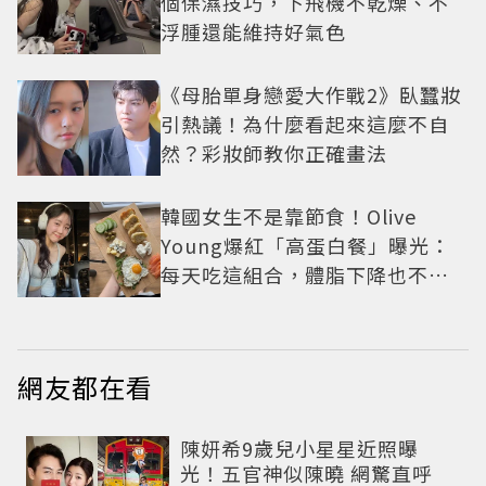
個保濕技巧，下飛機不乾燥、不
浮腫還能維持好氣色
《母胎單身戀愛大作戰2》臥蠶妝
引熱議！為什麼看起來這麼不自
然？彩妝師教你正確畫法
韓國女生不是靠節食！Olive
Young爆紅「高蛋白餐」曝光：
每天吃這組合，體脂下降也不怕
掉肌肉
網友都在看
陳妍希9歲兒小星星近照曝
光！五官神似陳曉 網驚直呼