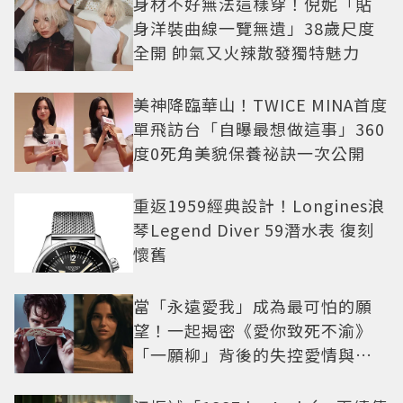
身材不好無法這樣穿！倪妮「貼
身洋裝曲線一覽無遺」38歲尺度
全開 帥氣又火辣散發獨特魅力
美神降臨華山！TWICE MINA首度
單飛訪台「自曝最想做這事」360
度0死角美貌保養祕訣一次公開
重返1959經典設計！Longines浪
琴Legend Diver 59潛水表 復刻
懷舊
當「永遠愛我」成為最可怕的願
望！一起揭密《愛你致死不渝》
「一願柳」背後的失控愛情與爆
紅之路