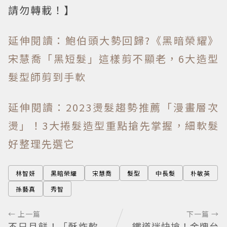
請勿轉載！】
延伸閱讀：鮑伯頭大勢回歸?《黑暗榮耀》
宋慧喬「黑短髮」這樣剪不顯老，6大造型
髮型師剪到手軟
延伸閱讀：2023燙髮趨勢推薦「漫畫層次
燙」！3大捲髮造型重點搶先掌握，細軟髮
好整理先選它
林智妍
黑暗榮耀
宋慧喬
髮型
中長髮
朴敏英
孫藝真
秀智
← 上一篇
下一篇 →
不只月餅！「酥炸軟
鐵道迷快搶！金牌台