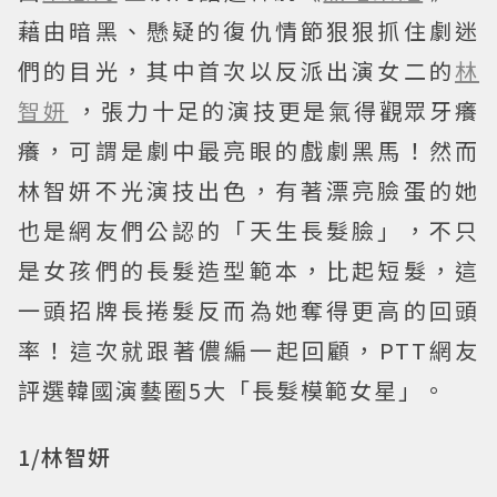
藉由暗黑、懸疑的復仇情節狠狠抓住劇迷
們的目光，其中首次以反派出演女二的
林
智妍
，張力十足的演技更是氣得觀眾牙癢
癢，可謂是劇中最亮眼的戲劇黑馬！然而
林智妍不光演技出色，有著漂亮臉蛋的她
也是網友們公認的「天生長髮臉」，不只
是女孩們的長髮造型範本，比起短髮，這
一頭招牌長捲髮反而為她奪得更高的回頭
率！這次就跟著儂編一起回顧，PTT網友
評選韓國演藝圈5大「長髮模範女星」。
1/林智妍