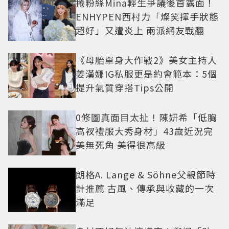
捲粉絲Mina輕生爭議後首露面！
ENHYPEN西村力「燦笑揮手狀態
超好」又遭炎上 兩派網友戰翻
《母胎單身大作戰2》美女主持人
姜漢娜IG私服更是約會範本：5個
提升氣質穿搭Tips公開
0修圖真面目太扯！陳妍希「低胸
高衩禮服大秀身材」43歲近況完
美無死角 美得很高級
朗格A. Lange & Söhne父親節時
計推薦 古風、傳承與收藏的一次
滿足