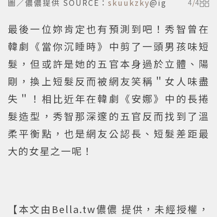
圖／儂儂提供 SOURCE：
skuukzky
@ig
4
/
4
最後一位妳肯定也有預測到吧！秀智曾在
韓劇《當你沉睡時》中剪了一頭男孩味短
髮，但或許是她的五官本身過於立體、陽
剛，換上短髮反而被網友笑稱＂女人味盡
失＂！相比近年在韓劇《安娜》中的長捲
髮造型，秀智那深邃的五官反而找到了溫
柔平衡點，也是網友公認長、短髮差距最
大的女星之一呢！
【本文由Bella.tw儂儂 提供，未經授權，