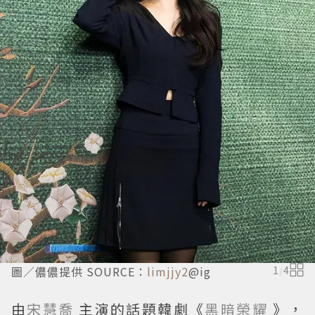
圖／儂儂提供 SOURCE：
limjjy2
@ig
1
/
4
由
宋慧喬
主演的話題韓劇《
黑暗榮耀
》，