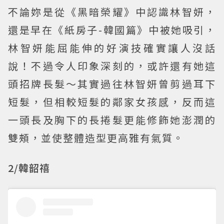
不論妳是從《黑暗榮耀》中認識林智妍，
還是早在《紙房子-韓國篇》中被她吸引，
林智妍能屈能伸的好演技確實讓人沒話
說！不過令人印象深刻的，或許還有她這
頭招牌長髮～其實過往林智妍曾剪過耳下
短髮，但相較短髮的鄰家女孩感，反而這
一頭長及胸下的長捲髮更能修飾她澎潤的
雙頰，並使整體造型更高雅有氣質。
2/韓韶禧