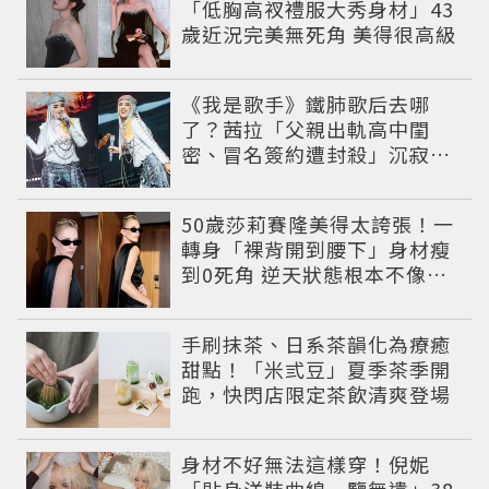
「低胸高衩禮服大秀身材」43
歲近況完美無死角 美得很高級
《我是歌手》鐵肺歌后去哪
了？茜拉「父親出軌高中閨
密、冒名簽約遭封殺」沉寂12
年辛酸過往曝光
50歲莎莉賽隆美得太誇張！一
轉身「裸背開到腰下」身材瘦
到0死角 逆天狀態根本不像年
過半百
手刷抹茶、日系茶韻化為療癒
甜點！「米弎豆」夏季茶季開
跑，快閃店限定茶飲清爽登場
身材不好無法這樣穿！倪妮
「貼身洋裝曲線一覽無遺」38