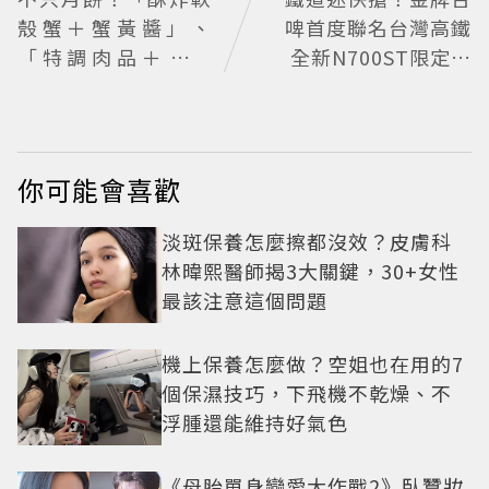
殼蟹＋蟹黃醬」、
啤首度聯名台灣高鐵
「特調肉品＋調味
全新N700ST限定罐
鹽」中秋送創意
開賣
你可能會喜歡
淡斑保養怎麼擦都沒效？皮膚科
林暐熙醫師揭3大關鍵，30+女性
最該注意這個問題
機上保養怎麼做？空姐也在用的7
個保濕技巧，下飛機不乾燥、不
浮腫還能維持好氣色
《母胎單身戀愛大作戰2》臥蠶妝