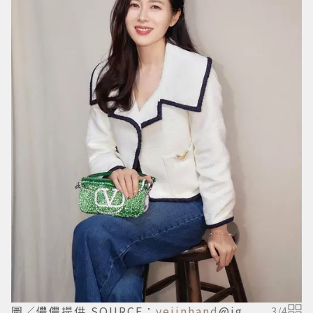
圖／儂儂提供 SOURCE：
yejinhand
@ig
3
/
4