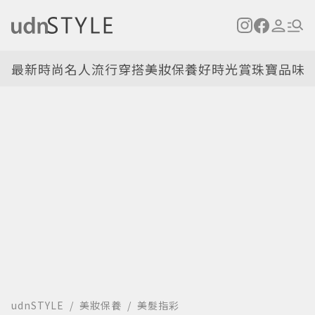
最新
時尚名人
流行穿搭
美妝保養
好時光
賞珠寶
品味
udnSTYLE
美妝保養
美髮指彩