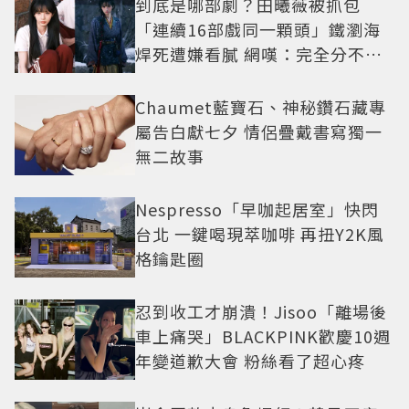
到底是哪部劇？田曦薇被抓包
「連續16部戲同一顆頭」鐵瀏海
焊死遭嫌看膩 網嘆：完全分不出
角色
Chaumet藍寶石、神秘鑽石藏專
屬告白獻七夕 情侶疊戴書寫獨一
無二故事
Nespresso「早咖起居室」快閃
台北 一鍵喝現萃咖啡 再扭Y2K風
格鑰匙圈
忍到收工才崩潰！Jisoo「離場後
車上痛哭」BLACKPINK歡慶10週
年變道歉大會 粉絲看了超心疼