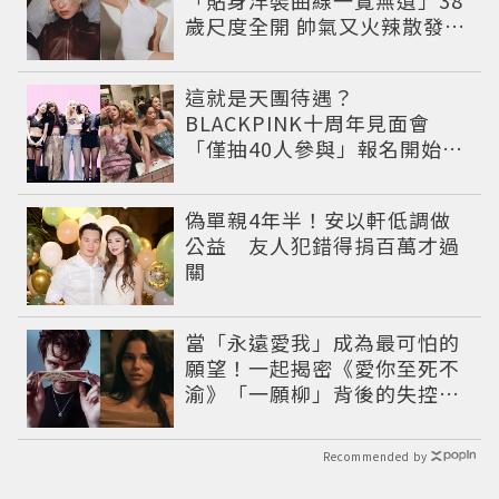
歲尺度全開 帥氣又火辣散發獨
特魅力
這就是天團待遇？
BLACKPINK十周年見面會
「僅抽40人參與」報名開始到
截止僅9小時粉絲怒了😡
偽單親4年半！安以軒低調做
公益 友人犯錯得捐百萬才過
關
當「永遠愛我」成為最可怕的
願望！一起揭密《愛你至死不
渝》「一願柳」背後的失控愛
情與爆紅之路
Recommended by