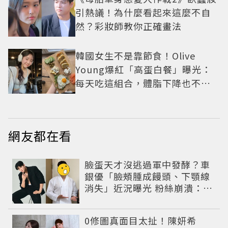
引熱議！為什麼看起來這麼不自
然？彩妝師教你正確畫法
韓國女生不是靠節食！Olive
Young爆紅「高蛋白餐」曝光：
每天吃這組合，體脂下降也不怕
掉肌肉
網友都在看
臉蛋天才沒逃過軍中發酵？車
銀優「臉頰腫成饅頭、下顎線
消失」近況曝光 粉絲崩潰：空
氣有酵母😭
0修圖真面目太扯！陳妍希