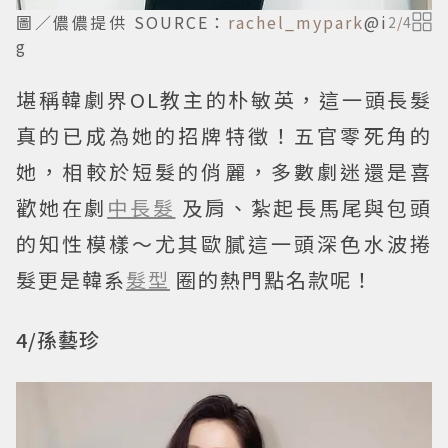
圖／儂儂提供 SOURCE：
rachel_mypark
@i
2
/
4
g
堪稱韓劇界OL教主的朴敏英，這一頭長髮
真的已成為她的招牌特徵！五官零死角的
她，相較於短髮的俏麗，多數劇迷還是喜
歡她在劇
中長髮
及肩、紮起長馬尾與包頭
的知性模樣～尤其歐膩這一頭深色水波捲
髮更是韓系
髮型
圈的熱門點名款呢！
4/孫藝珍