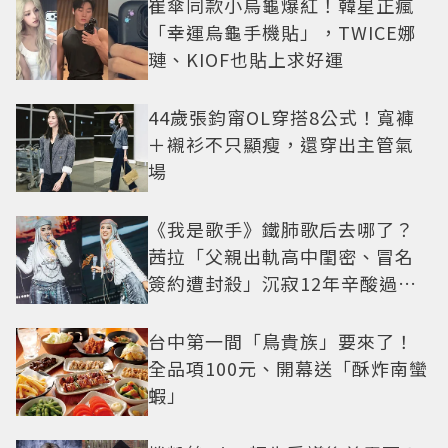
崔傘同款小烏龜爆紅！韓星正瘋
「幸運烏龜手機貼」，TWICE娜
璉、KIOF也貼上求好運
44歲張鈞甯OL穿搭8公式！寬褲
＋襯衫不只顯瘦，還穿出主管氣
場
《我是歌手》鐵肺歌后去哪了？
茜拉「父親出軌高中閨密、冒名
簽約遭封殺」沉寂12年辛酸過往
曝光
台中第一間「鳥貴族」要來了！
全品項100元、開幕送「酥炸南蠻
蝦」