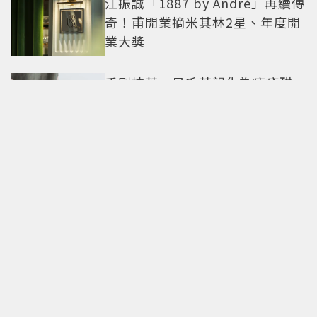
江振誠「1887 by André」再續傳
奇！甫開業摘米其林2星、年度開
業大獎
手刷抹茶、日系茶韻化為療癒甜
點！「米弎豆」夏季茶季開跑，
快閃店限定茶飲清爽登場
全球首發在台灣！麥卡倫
Harmony最終章「椰風煖韻」 桃
園機場限量登場
東野圭吾神作翻拍！「嫌犯家
人、被害人遺族聯手」命案真相
竟動搖 《天使與蝙蝠》超越懸
疑框架展開