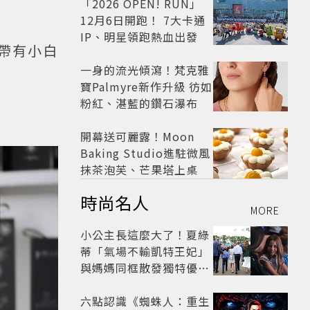
「2026 OPEN! RUN」
12月6日開跑！ 7大卡通
IP、明星領跑熱血出發
帶有小白
一身的流光傾瀉！梵克雅
寶Palmyre新作升級 彷如
粉紅、湛藍的鑽石瀑布
開幕送可麗露！Moon
Baking Studio進駐微風
抹茶泡芙、芒果塔上桌
時尚名人
MORE
小公主長這麼大了！夏綠
蒂「氣場不輸凱特王妃」
與媽媽同框散發獨特優雅
氣質 網友狂讚
六點認識《蜘蛛人：重生