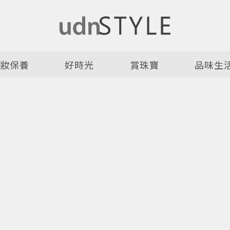
美妝保養
好時光
賞珠寶
品味生