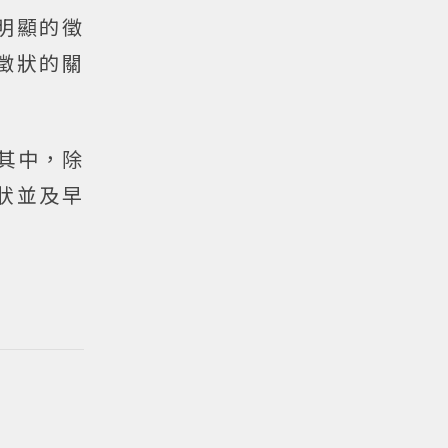
生明顯的徵
徵狀的關
其中，除
狀並及早