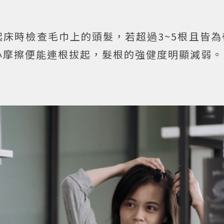
床時檢查毛巾上的頭髮，若超過3~5根且皆為
小摩擦便能連根拔起，髮根的強健度明顯減弱。