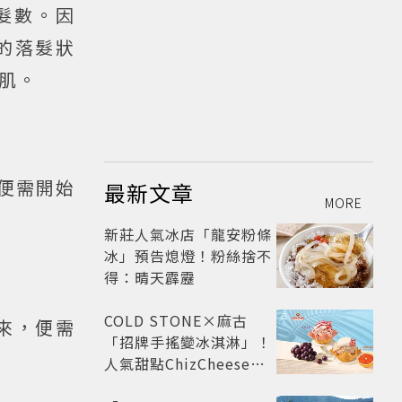
髮數。因
身的落髮狀
肌。
便需開始
最新文章
MORE
新莊人氣冰店「龍安粉條
冰」預告熄燈！粉絲捨不
得：晴天霹靂
COLD STONE×麻古
來，便需
「招牌手搖變冰淇淋」！
人氣甜點ChizCheese快
閃台北