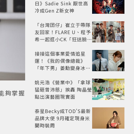
日》Sadie Sink 厭世高
冷成Gen Z新女神
「台灣囝仔」崔立于帶隊
友回家！FLARE U、程予
希一起逛小CK「狂送臉頰
愛心、WINK」親曝中山
站私藏必逛名單
接接這個事業愛情追星
運！《我的偶像總裁》
「年下男」姜勳變身冰山
總裁 金慧峻追星成功還偶
遇愛情
姚元浩《營業中》「拿球
猛砸曾沛慈」挨轟 陶晶瑩
能夠掌握
點出演藝圈現實面
泰星Becky成TOD'S最新
品牌大使 9月確定現身米
蘭時裝周