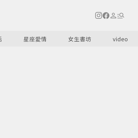
活
星座愛情
女生書坊
video