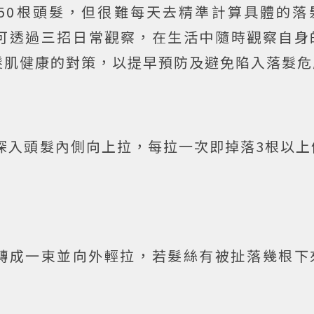
150根頭髮，但很難每天去精準計算具體的落
建議可透過三招日常觀察，在生活中隨時觀察自
髮肌健康的對策，以提早預防及避免陷入落髮危
深入頭髮內側向上拉，每拉一次即掉落3根以上
旋轉成一束並向外輕拉，若髮絲有被扯落幾根下