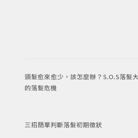
頭髮愈來愈少，該怎麼辦？S.O.S落
的落髮危機
三招簡單判斷落髮初期徵狀