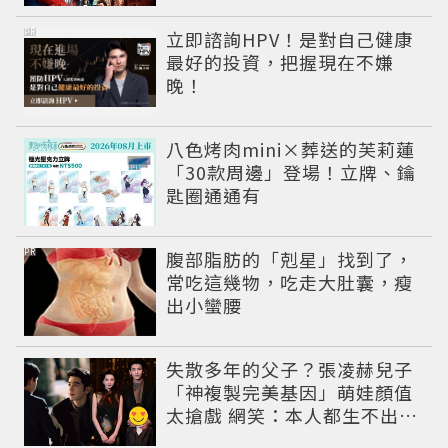
PR
立即諮詢HPV！是對自己健康
最好的投資，把握現在不嫌
晚！
八色烤肉mini×葬送的芙莉蓮
「30款周邊」登場！立牌、鑰
匙圈通通有
PR
腹部脂肪的「剋星」找到了，
常吃這幾物，吃走大肚囊，瘦
出小蠻腰
失散多年的父子？張凌赫兒子
「神複製完美基因」萌娃顏值
太搶戲 網笑：本人都生不出這
麼像