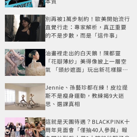
本質
別再被1萬步制約！歐美開始流行
直覺行走：專家解析，真正重要
的不是步數，而是「這件事」
油畫裡走出的白天鵝！陳都靈
「花瓣薄紗」美得像披上一層空
氣 「頭紗遮面」玩出新花樣朦朧
美感太仙
Jennie、孫藝珍都在練！皮拉提
斯不是瘦身運動，教練揭9大迷
思、選課真相
這就是天團待遇？BLACKPINK十
周年見面會「僅抽40人參與」報