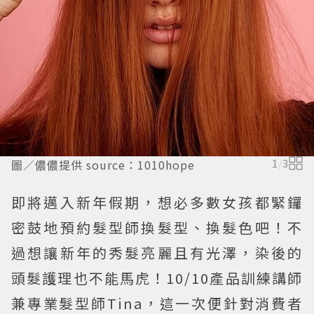
圖／儂儂提供 source：1010hope
1
/
3
即將邁入新年假期，想必多數女孩都緊鑼
密鼓地預約髮型師換髮型、換髮色吧！不
過想讓新年的秀髮亮麗且有光澤，染後的
頭髮護理也不能馬虎！10/10產品訓練講師
兼專業髮型師Tina，這一次便針對消費者