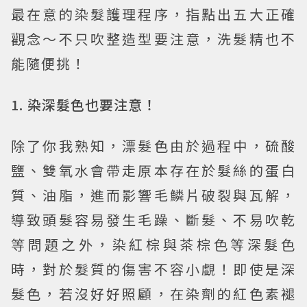
最在意的染髮護理程序，指點出五大正確
觀念～不只吹整造型要注意，洗髮精也不
能隨便挑！
1. 染深髮色也要注意！
除了你我熟知，漂髮色由於過程中，硫酸
鹽、雙氧水會帶走原本存在於髮絲的蛋白
質、油脂，進而影響毛鱗片破裂與瓦解，
導致頭髮容易發生毛躁、斷髮、不易吹乾
等問題之外，染紅棕與茶棕色等深髮色
時，對於髮質的傷害不容小覷！即使是深
髮色，若沒好好照顧，在染劑的紅色素褪