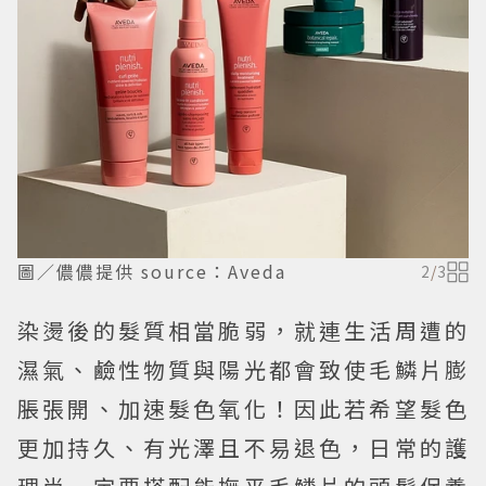
圖／儂儂提供 source：Aveda
2
/
3
染燙後的髮質相當脆弱，就連生活周遭的
濕氣、鹼性物質與陽光都會致使毛鱗片膨
脹張開、加速髮色氧化！因此若希望髮色
更加持久、有光澤且不易退色，日常的護