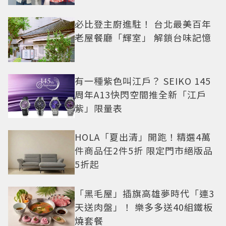
必比登主廚進駐！ 台北最美百年
老屋餐廳「輝室」 解鎖台味記憶
有一種紫色叫江戶？ SEIKO 145
周年A13快閃空間推全新「江戶
紫」限量表
HOLA「夏出清」開跑！精選4萬
件商品任2件5折 限定門市絕版品
5折起
「黑毛屋」插旗高雄夢時代「連3
天送肉盤」！ 樂多多送40組鐵板
燒套餐