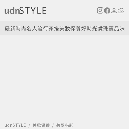
最新
時尚名人
流行穿搭
美妝保養
好時光
賞珠寶
品味
udnSTYLE
美妝保養
美髮指彩