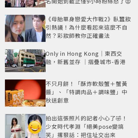
名開始到截止僅9小時粉絲怒了😡
《母胎單身戀愛大作戰2》臥蠶妝
引熱議！為什麼看起來這麼不自
然？彩妝師教你正確畫法
Only in Hong Kong｜東西交
融，新舊並存 ｜摺疊城市-香港
不只月餅！「酥炸軟殼蟹＋蟹黃
醬」、「特調肉品＋調味鹽」中
秋送創意
拍出這張照片的記者小心了🤣！
少女時代孝淵「絕美pose變搞
笑」撂狠話：把住址交出來