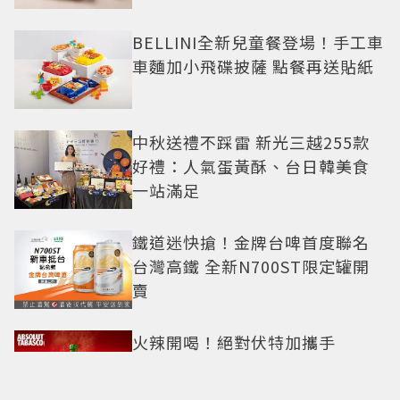
BELLINI全新兒童餐登場！手工車
車麵加小飛碟披薩 點餐再送貼紙
中秋送禮不踩雷 新光三越255款
好禮：人氣蛋黃酥、台日韓美食
一站滿足
鐵道迷快搶！金牌台啤首度聯名
台灣高鐵 全新N700ST限定罐開
賣
火辣開喝！絕對伏特加攜手
TABASCO 打造全新辛香酒感