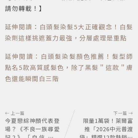
請勿轉載！】
延伸閱讀：白頭髮染髮5大正確觀念！白髮
染劑這樣挑遮蓋力最強，分層處理是重點
延伸閱讀：白頭髮染髮顏色推薦！髮型師
點名5款高質感髮色，除了黑髮＂這款＂膚
色還能瞬間白三階
← 上一篇
下一篇 →
今夏戀綜神顏代表登
限量1萬袋！萊爾富
場？《不良一族尋愛
推「2026中元普渡
記2》「自信公關
袋」精選12款熱銷商