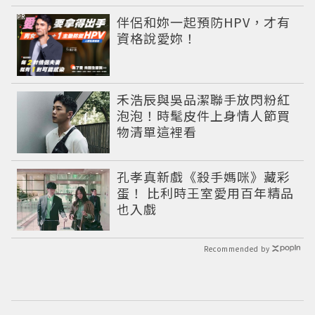
PR
伴侶和妳一起預防HPV，才有
資格說愛妳！
禾浩辰與吳品潔聯手放閃粉紅
泡泡！時髦皮件上身情人節買
物清單這裡看
孔孝真新戲《殺手媽咪》藏彩
蛋！ 比利時王室愛用百年精品
也入戲
Recommended by