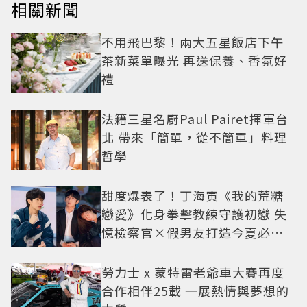
相關新聞
不用飛巴黎！兩大五星飯店下午
茶新菜單曝光 再送保養、香氛好
禮
法籍三星名廚Paul Pairet揮軍台
北 帶來「簡單，從不簡單」料理
哲學
甜度爆表了！丁海寅《我的荒糖
戀愛》化身拳擊教練守護初戀 失
憶檢察官×假男友打造今夏必看
小甜劇
勞力士 x 蒙特雷老爺車大賽再度
合作相伴25載 一展熱情與夢想的