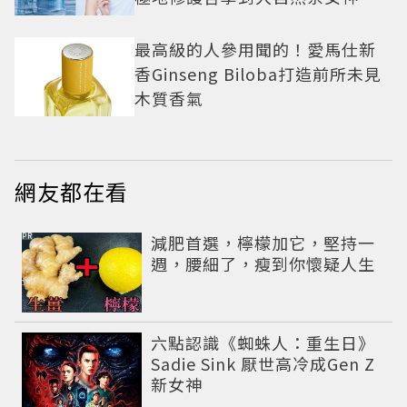
允雯的「慢養肌」生活美學
最高級的人參用聞的！愛馬仕新
香Ginseng Biloba打造前所未見
木質香氣
網友都在看
PR
減肥首選，檸檬加它，堅持一
週，腰細了，瘦到你懷疑人生
六點認識《蜘蛛人：重生日》
Sadie Sink 厭世高冷成Gen Z
新女神