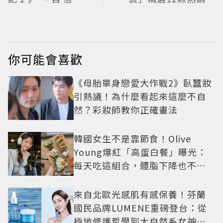
哥」塩田一馬背景起
品一袋搞定
底 街頭辣男翻身當老
闆
你可能會喜歡
《母胎單身戀愛大作戰2》臥蠶妝
引熱議！為什麼看起來這麼不自
然？彩妝師教你正確畫法
韓國女生不是靠節食！Olive
Young爆紅「高蛋白餐」曝光：
每天吃這組合，體脂下降也不怕
掉肌肉
來自北歐光感肌有感保養！芬蘭
國民品牌LUMENE重磅登台：從
極地修護哲學到大自然系女神莫