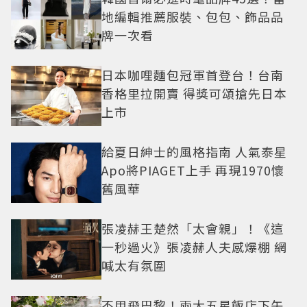
地編輯推薦服裝、包包、飾品品
牌一次看
日本咖哩麵包冠軍首登台！台南
香格里拉開賣 得獎可頌搶先日本
上市
給夏日紳士的風格指南 人氣泰星
Apo將PIAGET上手 再現1970懷
舊風華
張凌赫王楚然「太會親」！《這
一秒過火》張凌赫人夫感爆棚 網
喊太有氛圍
不用飛巴黎！兩大五星飯店下午