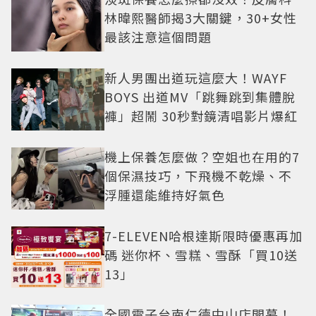
林暐熙醫師揭3大關鍵，30+女性
最該注意這個問題
新人男團出道玩這麼大！WAYF
BOYS 出道MV「跳舞跳到集體脫
褲」超鬧 30秒對鏡清唱影片爆紅
機上保養怎麼做？空姐也在用的7
個保濕技巧，下飛機不乾燥、不
浮腫還能維持好氣色
7-ELEVEN哈根達斯限時優惠再加
碼 迷你杯、雪糕、雪酥「買10送
13」
全國電子台南仁德中山店開幕！