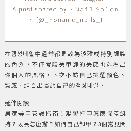
A post shared by ·𝙽𝚊𝚒𝚕 𝚂𝚊𝚕𝚘𝚗
· (@_noname_nails_)
在갬성네일中通常都是較為淡雅或特別調製
的色系，不僅考驗美甲師的美感也能看出
你個人的風格，下次不妨自己挑選顏色、
質感，組合出屬於自己的갬성네일。
延伸閱讀：
居家美甲養護指南！凝膠指甲怎麼保養維
持？太長怎麼辦？如何自己卸甲？3個常見問