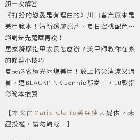
題一次解答
《打扮的戀愛是有理由的》川口春奈原來是
美甲範本！清新透膚亮片、夏日蜜桃配色⋯
絕對是先蒐藏再說！
居家凝膠指甲太長怎麼辦？美甲師教你在家
的修剪小技巧
夏天必做極光冰塊美甲！放上指尖清涼又消
暑，連BLACKPINK Jennie都愛上，10款指
彩範本推薦
【
本文
由
Marie Claire美麗佳人
提供，未
經授權，請勿轉載！】