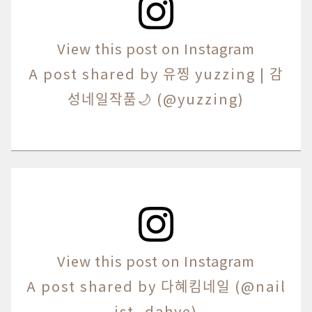
View this post on Instagram
A post shared by 유찡 yuzzing | 감
성네일작품🌙 (@yuzzing)
View this post on Instagram
A post shared by 다혜킴네일 (@nail
ist_dahye)