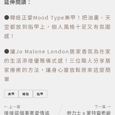
延伸閱讀：
●
韓妞正愛Mood Type美甲！把油畫、天
空都放到指甲上，個人風格十足又有氛圍
感！
●
讓Jo Malone London居家香氛為在家
的生活添增優雅儀式感！三位職人分享居
家療癒的方法，讓身心靈放鬆原來這麼簡
單
美甲
韓妞
指甲
← 上一篇
下一篇 →
接接這個事業愛情追
勞力士 x 蒙特雷老爺