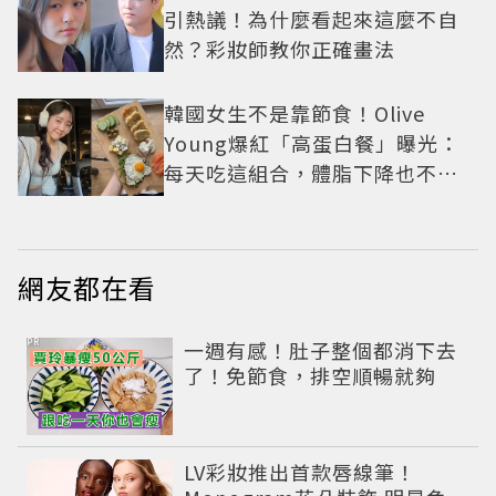
引熱議！為什麼看起來這麼不自
然？彩妝師教你正確畫法
韓國女生不是靠節食！Olive
Young爆紅「高蛋白餐」曝光：
每天吃這組合，體脂下降也不怕
掉肌肉
網友都在看
PR
一週有感！肚子整個都消下去
了！免節食，排空順暢就夠
LV彩妝推出首款唇線筆！