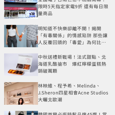
限時5天指定家電9折 還有每日限
量商品
明知道不快樂卻離不開！揭開
「有毒關係」的情感陷阱 那些讓
人反覆回頭的「毒愛」為何比菸
還難戒？
中秋送禮新戰場！法式甜點、北
海道乳酪搶市 爆紅檸檬蛋糕熱
銷破萬顆
林映維、程予希、Melinda、
J.Sheron四星相會Acne Studios
大曬北歐潮
韓國首爾必逛時髦品牌45選！當