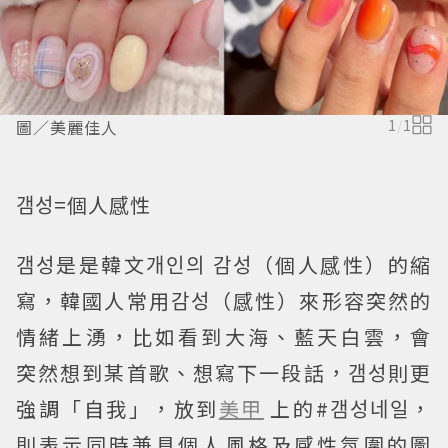
圖／美麗佳人
1
/
1
갬성=個人感性
갬성是是韓文개인의 감성（個人感性）的縮
寫，韓國人常用감성（感性）來形容突然的
情緒上湧，比如看到大海、藍天白雲，會
突然想到某首歌、想寫下一段話，갬성則更
強調「自我」，放到
美甲
上的#갬성네일，
則表示同時兼具個人風格及感性氛圍的圖