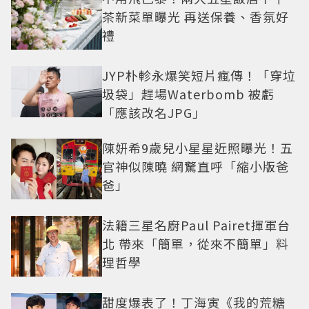
茶新菜單曝光 再送保養、香氛好
禮
JYP朴軫永爆笑短片瘋傳！「穿垃
圾袋」趕場Waterbomb 被虧
「應該改名JPG」
陳妍希9歲兒小星星近照曝光！五
官神似陳曉 網驚直呼「縮小版爸
爸」
法籍三星名廚Paul Pairet揮軍台
北 帶來「簡單，從來不簡單」料
理哲學
甜度爆表了！丁海寅《我的荒糖