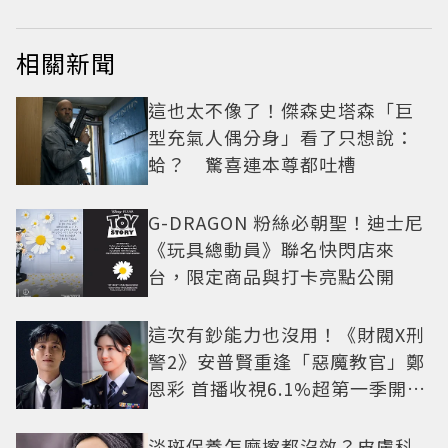
相關新聞
這也太不像了！傑森史塔森「巨
型充氣人偶分身」看了只想說：
蛤？ 驚喜連本尊都吐槽
G-DRAGON 粉絲必朝聖！迪士尼
《玩具總動員》聯名快閃店來
台，限定商品與打卡亮點公開
這次有鈔能力也沒用！《財閥X刑
警2》安普賢重逢「惡魔教官」鄭
恩彩 首播收視6.1%超第一季開紅
盤
淡斑保養怎麼擦都沒效？皮膚科