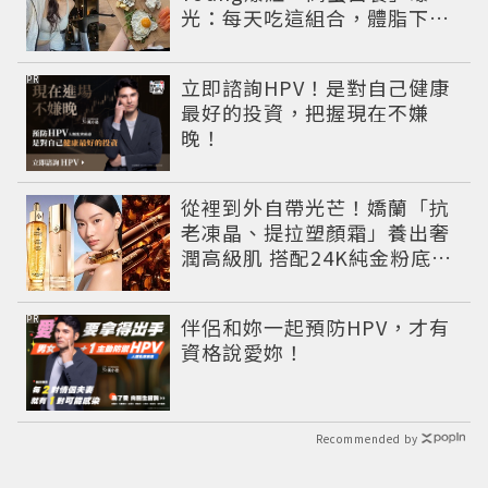
光：每天吃這組合，體脂下降
也不怕掉肌肉
PR
立即諮詢HPV！是對自己健康
最好的投資，把握現在不嫌
晚！
從裡到外自帶光芒！嬌蘭「抗
老凍晶、提拉塑顏霜」養出奢
潤高級肌 搭配24K純金粉底找
回女神狀態
PR
伴侶和妳一起預防HPV，才有
資格說愛妳！
Recommended by