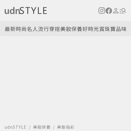
最新
時尚名人
流行穿搭
美妝保養
好時光
賞珠寶
品味
udnSTYLE
美妝保養
美髮指彩