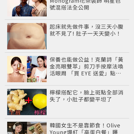
Monogram花朵裝飾 明星色
號混搭法全公開
PR
起床就先做件事，沒三天小腹
就不見了! 肚子一天天變小！
保養也能做公益！克蘭詩「黃
金亮眼雙萃」剪刀手按摩法喚
活眼周 「買 EYE 送愛」點亮
雙眸與未來
PR
檸檬搭配它，臉上斑點全部消
失了，小肚子都變平坦了
韓國女生不是靠節食！Olive
Young爆紅「高蛋白餐」曝