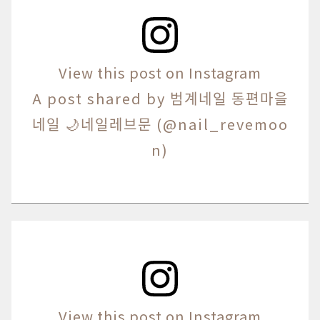
View this post on Instagram
A post shared by 범계네일 동편마을
네일 🌙네일레브문 (@nail_revemoo
n)
View this post on Instagram