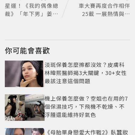
星運！《我的偶像總
車大賽再度合作相伴
裁》「年下男」姜勳
25載 一展熱情與夢
變身冰山總裁 金慧峻
想的本質
追星成功還偶遇愛情
你可能會喜歡
淡斑保養怎麼擦都沒效？皮膚科
林暐熙醫師揭3大關鍵，30+女性
最該注意這個問題
機上保養怎麼做？空姐也在用的7
個保濕技巧，下飛機不乾燥、不
浮腫還能維持好氣色
《母胎單身戀愛大作戰2》臥蠶妝