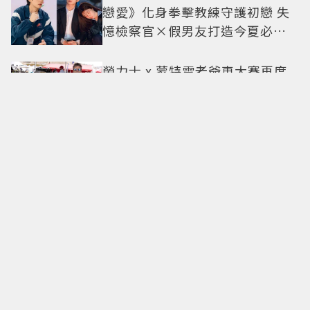
戀愛》化身拳擊教練守護初戀 失
憶檢察官×假男友打造今夏必看
小甜劇
勞力士 x 蒙特雷老爺車大賽再度
合作相伴25載 一展熱情與夢想的
本質
別再被1萬步制約！歐美開始流行
直覺行走：專家解析，真正重要
的不是步數，而是「這件事」
油畫裡走出的白天鵝！陳都靈
「花瓣薄紗」美得像披上一層空
氣 「頭紗遮面」玩出新花樣朦朧
美感太仙
Jennie、孫藝珍都在練！皮拉提