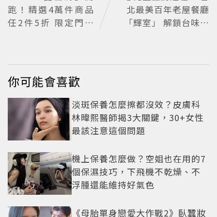
跑！精選4萬件商品
北最美百年老屋餐廳
任2件5折 限定門市
「輝室」 解鎖台味記
絕版品5折起
憶
你可能會喜歡
淡斑保養怎麼擦都沒效？皮膚科
林暐熙醫師揭3大關鍵，30+女性
最該注意這個問題
機上保養怎麼做？空姐也在用的7
個保濕技巧，下飛機不乾燥、不
浮腫還能維持好氣色
《母胎單身戀愛大作戰2》臥蠶妝