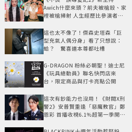
Awich什麼來頭？前夫被槍殺、家
裡被槍掃射 人生經歷比參演者還
抓馬！
這也太不像了！傑森史塔森「巨
型充氣人偶分身」看了只想說：
蛤？ 驚喜連本尊都吐槽
G-DRAGON 粉絲必朝聖！迪士尼
《玩具總動員》聯名快閃店來
台，限定商品與打卡亮點公開
這次有鈔能力也沒用！《財閥X刑
警2》安普賢重逢「惡魔教官」鄭
恩彩 首播收視6.1%超第一季開紅
盤
BLACKPINK十週年活動惹怒粉