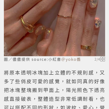
圖／儂儂提供 source:小紅書
＠yoko醬
2
/
4
將原本透明冰塊加上立體的不規則感，又
多了些俏皮可愛的感覺，就如同真的好像
把冰塊整塊搬到甲面上，陽光照色下透亮
感直接破表，整體造型非常低調耐看，也
可以搭配不同的形狀，如波紋、愛心，營