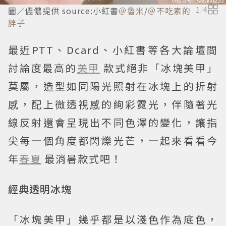
圖／儂儂提供 source:小紅書
＠魯米
/
＠不吃素的
1
/
4
胖子
最近PTT、Dcard、小紅書等各大論壇間
討論度最高的
美甲
款式絕非「冰塊美甲」
莫屬，造型如同陽光照射在冰塊上的折射
感，配上微透視感的絢彩霓光，伴隨著光
線反射還會呈現出不同色澤的變化，讓指
尖每一個角度都閃爍光芒，一起來看看今
年
春夏
最消暑款式吧！
經典透明冰塊
「冰塊美甲」幾乎都是以淺色作為底色，