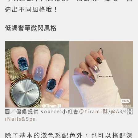
造出不同風格哦！
低調奢華微閃風格
圖／儂儂提供 source:小紅書
＠tirami酥
/
@A
3
/
4
iNails&Spa
除了基本的淺色系配色外，也可以搭配深