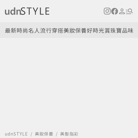
最新
時尚名人
流行穿搭
美妝保養
好時光
賞珠寶
品味
udnSTYLE
美妝保養
美髮指彩