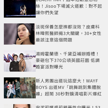
絲！Jisoo下場滅火道歉：對不起
讓你們失望
淡斑保養怎麼擦都沒效？皮膚科
林暐熙醫師揭3大關鍵，30+女性
最該注意這個問題
湯姆霍蘭德、千黛亞補辦婚禮！
豪砸包下370公頃英國莊園 低調
婚宴派對曝光
新人男團出道玩這麼大！WAYF
BOYS 出道MV「跳舞跳到集體脫
褲」超鬧 30秒對鏡清唱影片爆紅
安潔莉娜裘莉親哥性向曝光！53