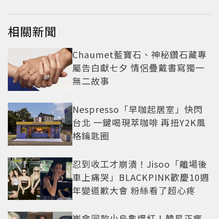
相關新聞
Chaumet藍寶石、神秘鑽石藏專
屬告白獻七夕 情侶疊戴書寫獨一
無二故事
Nespresso「早咖起居室」快閃
台北 一鍵喝現萃咖啡 再扭Y2K風
格鑰匙圈
忍到收工才崩潰！Jisoo「離場後
車上痛哭」BLACKPINK歡慶10週
年變道歉大會 粉絲看了超心疼
崔傘同款小烏龜爆紅！韓星正瘋