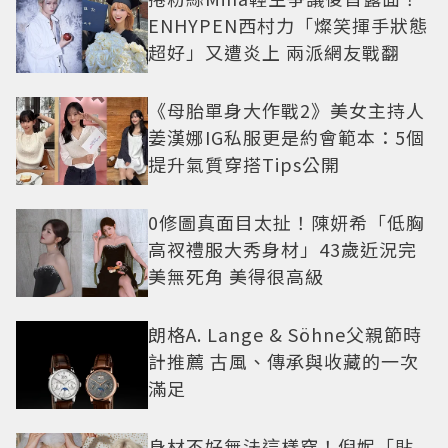
ENHYPEN西村力「燦笑揮手狀態
超好」又遭炎上 兩派網友戰翻
《母胎單身大作戰2》美女主持人
姜漢娜IG私服更是約會範本：5個
提升氣質穿搭Tips公開
0修圖真面目太扯！陳妍希「低胸
高衩禮服大秀身材」43歲近況完
美無死角 美得很高級
朗格A. Lange & Söhne父親節時
計推薦 古風、傳承與收藏的一次
滿足
身材不好無法這樣穿！倪妮「貼