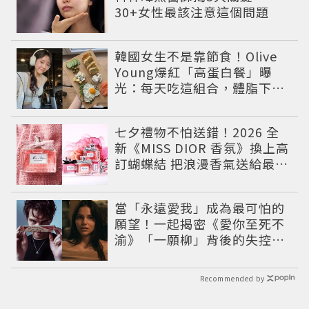
30+女性最該注意這個問題
韓國女生不是靠節食！Olive
Young爆紅「高蛋白餐」曝
光：每天吃這組合，體脂下降
也不怕掉肌肉
七夕禮物不怕送錯！2026 全
新《MISS DIOR 香氛》換上高
訂蝴蝶結 把浪漫香氣送給最重
要的人
當「永遠愛我」成為最可怕的
願望！一起揭密《愛你至死不
渝》「一願柳」背後的失控愛
情與爆紅之路
Recommended by