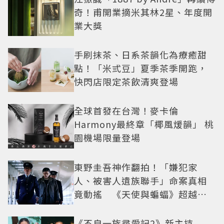
奇！甫開業摘米其林2星、年度開
業大獎
手刷抹茶、日系茶韻化為療癒甜
點！「米弎豆」夏季茶季開跑，
快閃店限定茶飲清爽登場
全球首發在台灣！麥卡倫
Harmony最終章「椰風煖韻」 桃
園機場限量登場
東野圭吾神作翻拍！「嫌犯家
人、被害人遺族聯手」命案真相
竟動搖 《天使與蝙蝠》超越懸
疑框架展開
《不良一族尋愛記2》新主持