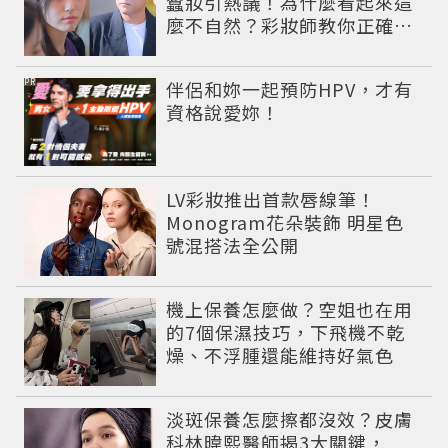
蠶妝引熱議！為什麼看起來這
麼不自然？彩妝師教你正確畫
法
PR
伴侶和妳一起預防HPV，才有
資格說愛妳！
LV彩妝推出首款唇線筆！
Monogram花朵裝飾 明星色
號混搭法全公開
機上保養怎麼做？空姐也在用
的7個保濕技巧，下飛機不乾
燥、不浮腫還能維持好氣色
淡斑保養怎麼擦都沒效？皮膚
科林暐熙醫師揭3大關鍵，