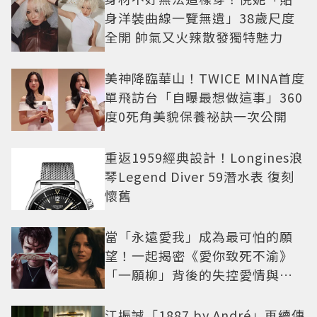
身洋裝曲線一覽無遺」38歲尺度
全開 帥氣又火辣散發獨特魅力
美神降臨華山！TWICE MINA首度
單飛訪台「自曝最想做這事」360
度0死角美貌保養祕訣一次公開
重返1959經典設計！Longines浪
琴Legend Diver 59潛水表 復刻
懷舊
當「永遠愛我」成為最可怕的願
望！一起揭密《愛你致死不渝》
「一願柳」背後的失控愛情與爆
紅之路
江振誠「1887 by André」再續傳