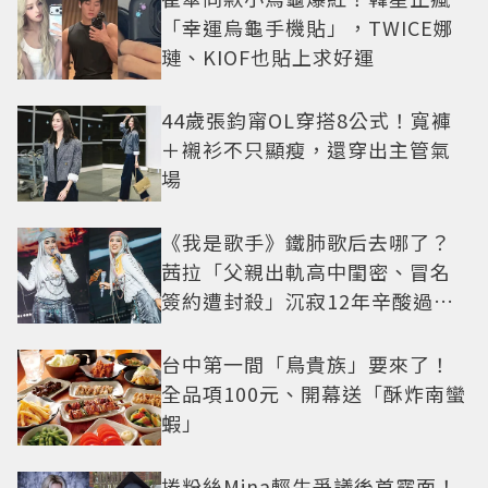
「幸運烏龜手機貼」，TWICE娜
璉、KIOF也貼上求好運
44歲張鈞甯OL穿搭8公式！寬褲
＋襯衫不只顯瘦，還穿出主管氣
場
《我是歌手》鐵肺歌后去哪了？
茜拉「父親出軌高中閨密、冒名
簽約遭封殺」沉寂12年辛酸過往
曝光
台中第一間「鳥貴族」要來了！
全品項100元、開幕送「酥炸南蠻
蝦」
捲粉絲Mina輕生爭議後首露面！