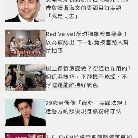
歲詹姆斯海文前妻節目首度認
「我是同志」
Red Velvet瑟琪獨旅糗事笑翻！
以為被認出 下一秒竟被當路人幫
忙拍照
機上保養怎麼做？空姐也在用的7
個保濕技巧，下飛機不乾燥、不
浮腫還能維持好氣色
29歲男偶像「寵粉」竟踩法規！
遭警方約談後現身籲粉絲守法
7-ELEVEN哈根達斯限時優惠再加