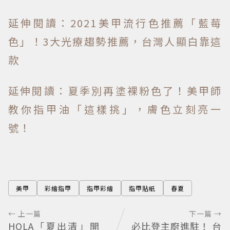
延伸閱讀：2021美甲流行色推薦「藍莓
色」！3大光療趨勢推薦，台灣人顯白靠這
款
延伸閱讀：夏季別再塗裸粉色了！美甲師
教你指甲油「這樣挑」，膚色立刻亮一
號！
美甲
彩繪指甲
指甲彩繪
指甲貼紙
春夏
← 上一篇
下一篇 →
HOLA「夏出清」開
必比登主廚進駐！ 台