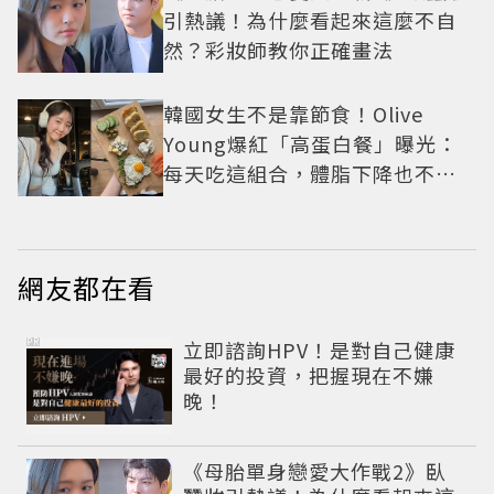
引熱議！為什麼看起來這麼不自
然？彩妝師教你正確畫法
韓國女生不是靠節食！Olive
Young爆紅「高蛋白餐」曝光：
每天吃這組合，體脂下降也不怕
掉肌肉
網友都在看
PR
立即諮詢HPV！是對自己健康
最好的投資，把握現在不嫌
晚！
《母胎單身戀愛大作戰2》臥