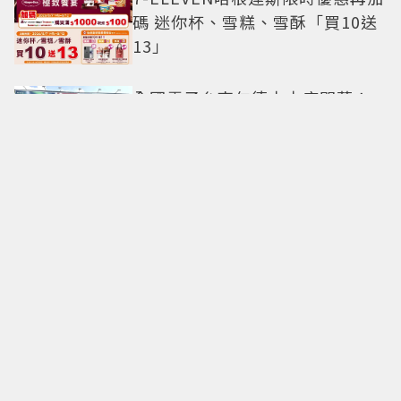
碼 迷你杯、雪糕、雪酥「買10送
13」
全國電子台南仁德中山店開幕！
限時5天指定家電9折 還有每日限
量商品
明知道不快樂卻離不開！揭開
「有毒關係」的情感陷阱 那些讓
人反覆回頭的「毒愛」為何比菸
還難戒？
中秋送禮新戰場！法式甜點、北
海道乳酪搶市 爆紅檸檬蛋糕熱
銷破萬顆
林映維、程予希、Melinda、