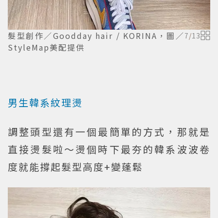
髮型創作／Goodday hair / KORINA，圖／
7
/
13
StyleMap美配提供
男生韓系紋理燙
調整頭型還有一個最簡單的方式，那就是
直接燙髮啦～燙個時下最夯的韓系波波卷
度就能撐起髮型高度+變蓬鬆