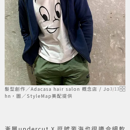
髮型創作／Adacasa hair salon 概念店 / Jo
3
/
13
hn，圖／StyleMap美配提供
漸層undercut X 逗號瀏海也很適合細軟