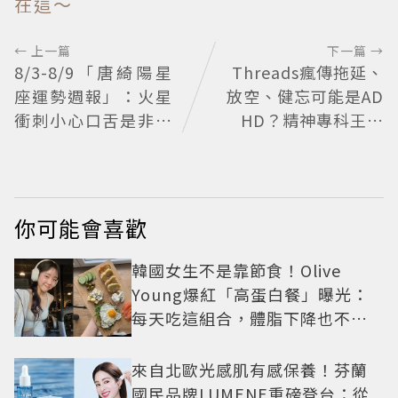
在這～
← 上一篇
下一篇 →
8/3-8/9「唐綺陽星
Threads瘋傳拖延、
座運勢週報」：火星
放空、健忘可能是AD
衝刺小心口舌是非！
HD？精神專科王韋
天秤感情勿過度犧
力醫師揭真正差別
牲、「1星座」有年
下戀機會
你可能會喜歡
韓國女生不是靠節食！Olive
Young爆紅「高蛋白餐」曝光：
每天吃這組合，體脂下降也不怕
掉肌肉
來自北歐光感肌有感保養！芬蘭
國民品牌LUMENE重磅登台：從