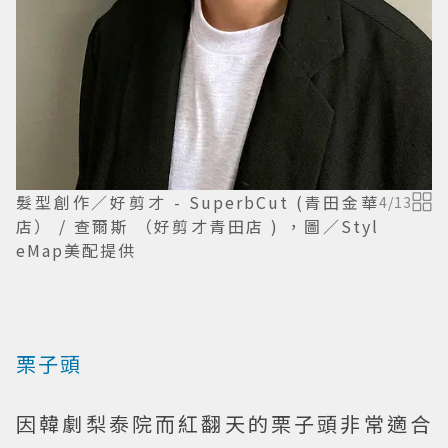
髮型創作／好剪才 - SuperbCut (青田金華
4
/
13
店） / 查爾斯 （好剪才青田店 ) ，圖／Styl
eMap美配提供
栗子頭
因韓劇梨泰院而紅翻天的栗子頭非常適合