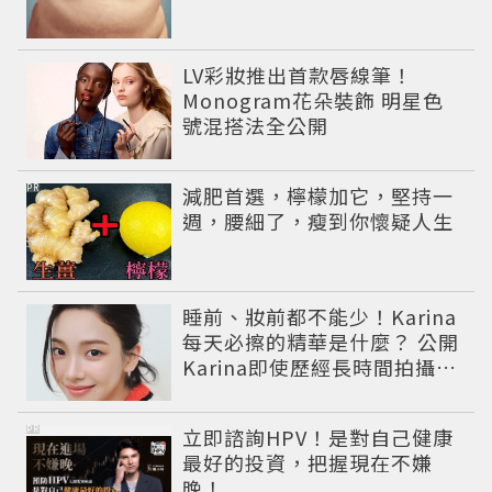
LV彩妝推出首款唇線筆！
Monogram花朵裝飾 明星色
號混搭法全公開
PR
減肥首選，檸檬加它，堅持一
週，腰細了，瘦到你懷疑人生
睡前、妝前都不能少！Karina
每天必擦的精華是什麼？ 公開
Karina即使歷經長時間拍攝肌
膚依然維持透亮的香奈兒1號
紅色山茶花系列保養儀式。
PR
立即諮詢HPV！是對自己健康
最好的投資，把握現在不嫌
晚！