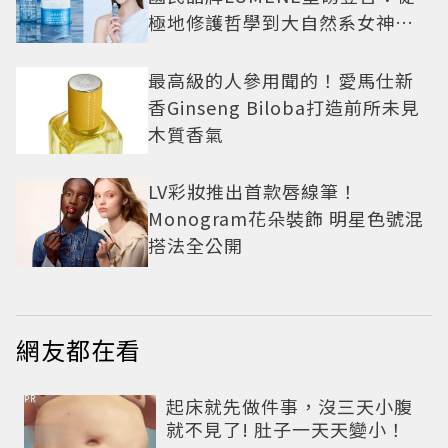
極地修護哲學到大自然系女神莫
允雯的「慢養肌」生活美學
最高級的人參用聞的！愛馬仕新
香Ginseng Biloba打造前所未見
木質香氣
LV彩妝推出首款唇線筆！
Monogram花朵裝飾 明星色號混
搭法全公開
網友都在看
PR
起床就先做件事，沒三天小腹
就不見了! 肚子一天天變小！