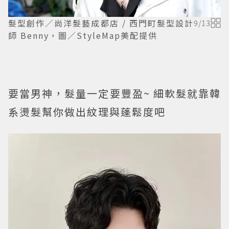
髮型創作／尚洋髮藝成都店 / 西門町髮型設計
9
/
13
師 Benny，圖／StyleMap美配提供
要當男神，髮量一定要豐盈~ 細軟髮就靠韓
系燙髮幫你做出紋理與蓬鬆度吧