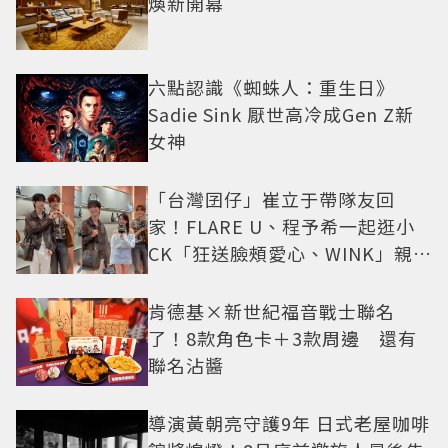
煥新開幕
六點認識《蜘蛛人：重生日》
Sadie Sink 厭世高冷成Gen Z新
女神
「台灣囝仔」崔立于帶隊友回
家！FLARE U、程予希一起逛小
CK「狂送臉頰愛心、WINK」親曝
中山站私藏必逛名單
肯德基×新世紀福音戰士聯名
了！8款角色卡＋3款周邊 還有
聯名沾醬
導演黃朝亮守護9年 日式老屋咖啡