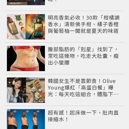
明亮香氣必收！30款「柑橘調
香水」清新佛手柑、橘子香橙
與葡萄柚一聞就是夏天的味道
PR
腹部脂肪的「剋星」找到了，
常吃這幾物，吃走大肚囊，瘦
出小蠻腰
韓國女生不是靠節食！Olive
Young爆紅「高蛋白餐」曝
光：每天吃這組合，體脂下降
也不怕掉肌肉
PR
超有感！起床做一下，肚肉直
接縮水！