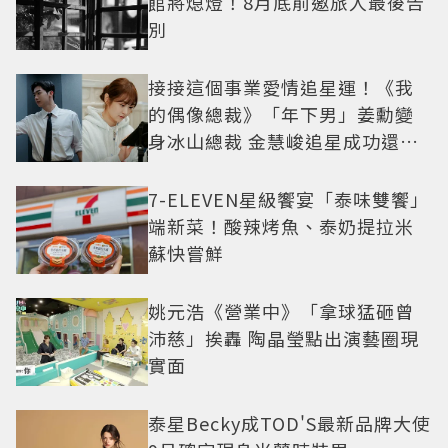
館將熄燈！8月底前邀旅人最後告
別
接接這個事業愛情追星運！《我
的偶像總裁》「年下男」姜勳變
身冰山總裁 金慧峻追星成功還偶
遇愛情
7-ELEVEN星級饗宴「泰味雙饗」
端新菜！酸辣烤魚、泰奶提拉米
蘇快嘗鮮
姚元浩《營業中》「拿球猛砸曾
沛慈」挨轟 陶晶瑩點出演藝圈現
實面
泰星Becky成TOD'S最新品牌大使