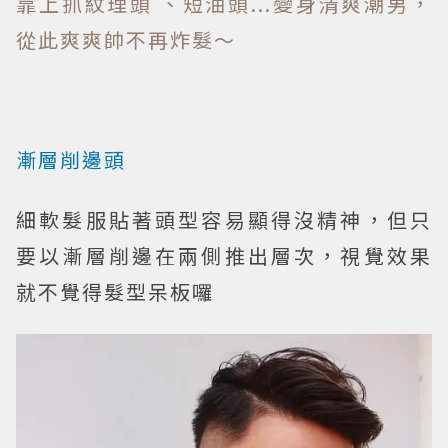
靠上抓紋理頭 、短油頭...變身清爽潮男，
從此爽爽帥不再炸髮～
漸層削邊頭
細軟髮服貼著頭型容易顯得沒精神，但只
要以漸層削邊在兩側推出層次，視覺效果
就不覺得髮型呆板囉