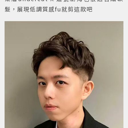
髮，展現低調質感fu就剪這款吧