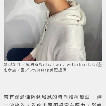
髮型創作／威利斯Willis hair / willishair
12
/
13
忠孝店，圖／StyleMap美配提供
帶有滿滿慵懶蓬鬆感的時尚雅痞髮型─ 紳
士波紋卷，卷度小而顯得富有彈力，髮蠟