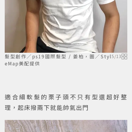
髮型創作／ps19國際髮型 / 姜柏，圖／Styl
5
/
13
eMap美配提供
適合細軟髮的栗子頭不只有型還超好整
理，起床撥兩下就能帥氣出門