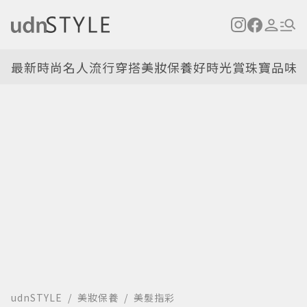
最新
時尚名人
流行穿搭
美妝保養
好時光
賞珠寶
品味
udnSTYLE
美妝保養
美髮指彩