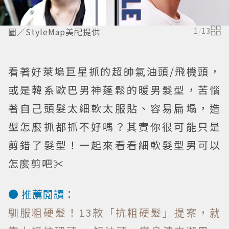
圖／StyleMap美配提供
1
/
13
看著好萊塢巨星抓的超帥氣油頭/飛機頭，
或是韓系歐巴男神蓬鬆的暖男髮型，苦惱
著自己頭髮太細軟太服貼、容易扁塌，造
型怎麼抓都抓不好嗎？其實你很可能只是
剪錯了髮型！一起來看看細軟髮型男可以
怎麼剪吧✂
● 推薦閱讀：
馴服粗硬髮！13款「抗粗硬髮」提案，就