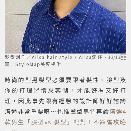
髮型創作／Ailsa hair style / Ailsa愛莎，
13
/
13
圖／StyleMap美配提供
時尚的型男髮型必須要跟著髮性、臉型及
你的打理習慣來客制，才能好看又好打
理，因此事先跟有經驗的設計師好好諮詢
溝通非常重要唷～也推薦型男們再讀
精選4
款男生「臉型vs.髮型」配對！不踩雷攻略