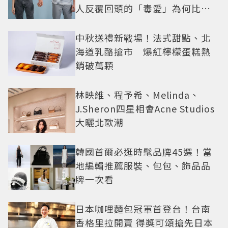
人反覆回頭的「毒愛」為何比菸
還難戒？
中秋送禮新戰場！法式甜點、北
海道乳酪搶市 爆紅檸檬蛋糕熱
銷破萬顆
林映維、程予希、Melinda、
J.Sheron四星相會Acne Studios
大曬北歐潮
韓國首爾必逛時髦品牌45選！當
地編輯推薦服裝、包包、飾品品
牌一次看
日本咖哩麵包冠軍首登台！台南
香格里拉開賣 得獎可頌搶先日本