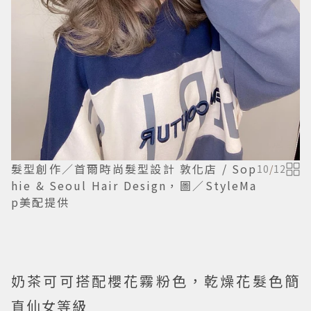
髮型創作／首爾時尚髮型設計 敦化店 / Sop
10
/
12
hie & Seoul Hair Design，圖／StyleMa
p美配提供
奶茶可可搭配櫻花霧粉色，乾燥花髮色簡
直仙女等級