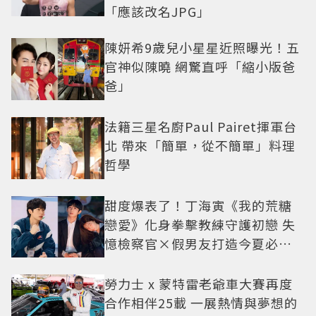
「應該改名JPG」
陳妍希9歲兒小星星近照曝光！五
官神似陳曉 網驚直呼「縮小版爸
爸」
法籍三星名廚Paul Pairet揮軍台
北 帶來「簡單，從不簡單」料理
哲學
甜度爆表了！丁海寅《我的荒糖
戀愛》化身拳擊教練守護初戀 失
憶檢察官×假男友打造今夏必看
小甜劇
勞力士 x 蒙特雷老爺車大賽再度
合作相伴25載 一展熱情與夢想的