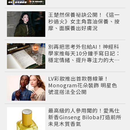
王楚然保養祕訣公開！《這一
秒過火》女主角靠油保養、按
摩、面膜養出好膚況
別再把思考外包給AI！神經科
學家推每天10分鐘手寫日記：
穩定情緒、提升專注力的大腦
保養術
LV彩妝推出首款唇線筆！
Monogram花朵裝飾 明星色
號混搭法全公開
最高級的人參用聞的！愛馬仕
新香Ginseng Biloba打造前所
未見木質香氣