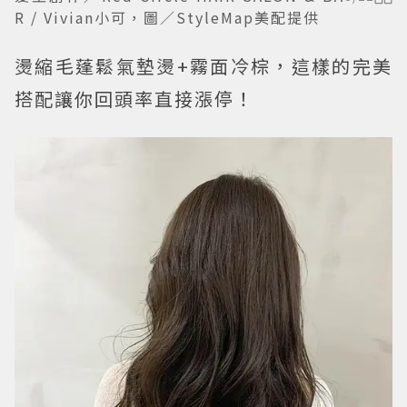
R / Vivian小可，圖／StyleMap美配提供
燙縮毛蓬鬆氣墊燙+霧面冷棕，這樣的完美
搭配讓你回頭率直接漲停！