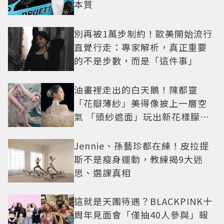
本質
別再被1萬步制約！歐美開始流行
直覺行走：專家解析，真正重要
的不是步數，而是「這件事」
油畫裡走出的白天鵝！陳都靈
「花瓣薄紗」美得像披上一層空
氣 「頭紗遮面」玩出新花樣朦朧
美感太仙
Jennie、孫藝珍都在練！皮拉提
斯不是瘦身運動，教練揭9大迷
思、選課真相
這就是天團待遇？BLACKPINK十
周年見面會「僅抽40人參與」報