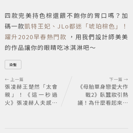
四款完美持色棕還餵不飽你的胃口嗎？加
碼一款
凱特王妃、JLo都迷「琥珀棕色」！
躍升2020早春熱門款
，用我們設計師美美
的作品讓你的眼睛吃冰淇淋吧～
染髮
← 上一篇
下一篇 →
張凌赫王楚然「太會
《母胎單身戀愛大作
親」！《這一秒過
戰2》臥蠶妝引熱
火》張凌赫人夫感爆
議！為什麼看起來這
棚 網喊太有氛圍
麼不自然？彩妝師教
你正確畫法