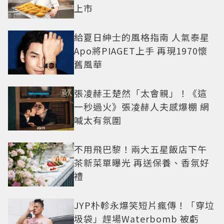
上市
給夏日紳士的風格指南 人氣泰星
Apo將PIAGET上手 再現1970懷
舊風華
張凌赫王楚然「太會親」！《這
一秒過火》張凌赫人夫感爆棚 網
喊太有氛圍
不用飛巴黎！兩大五星飯店下午
茶新菜單曝光 再送保養、香氛好
禮
JYP朴軫永爆笑短片瘋傳！「穿垃
圾袋」趕場Waterbomb 被虧