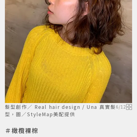
髮型創作／ Real hair design / Una 真實髮
6
/
12
型，圖／StyleMap美配提供
＃橄欖裸棕