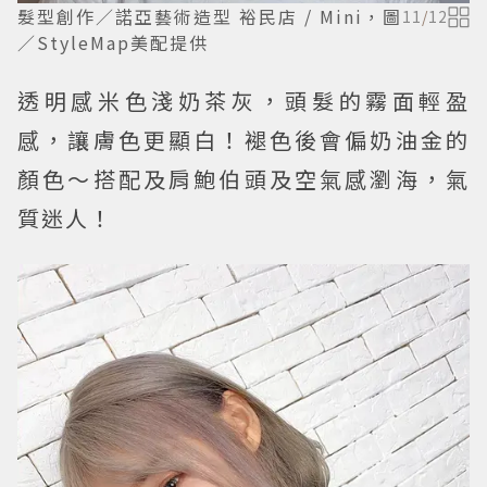
髮型創作／諾亞藝術造型 裕民店 / Mini，圖
11
/
12
／StyleMap美配提供
透明感米色淺奶茶灰，頭髮的霧面輕盈
感，讓膚色更顯白！褪色後會偏奶油金的
顏色～搭配及肩鮑伯頭及空氣感瀏海，氣
質迷人！