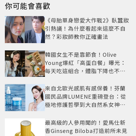
你可能會喜歡
《母胎單身戀愛大作戰2》臥蠶妝
引熱議！為什麼看起來這麼不自
然？彩妝師教你正確畫法
韓國女生不是靠節食！Olive
Young爆紅「高蛋白餐」曝光：
每天吃這組合，體脂下降也不怕
掉肌肉
來自北歐光感肌有感保養！芬蘭
國民品牌LUMENE重磅登台：從
極地修護哲學到大自然系女神莫
允雯的「慢養肌」生活美學
最高級的人參用聞的！愛馬仕新
香Ginseng Biloba打造前所未見