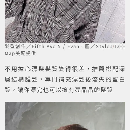
髮型創作／Fifth Ave 5 / Evan，圖／Style
1
/
12
Map美配提供
不用擔心漂髮髮質變得很差，推薦搭配深
層結構護髮，專門補充漂髮後流失的蛋白
質，讓你漂完也可以擁有亮晶晶的髮質