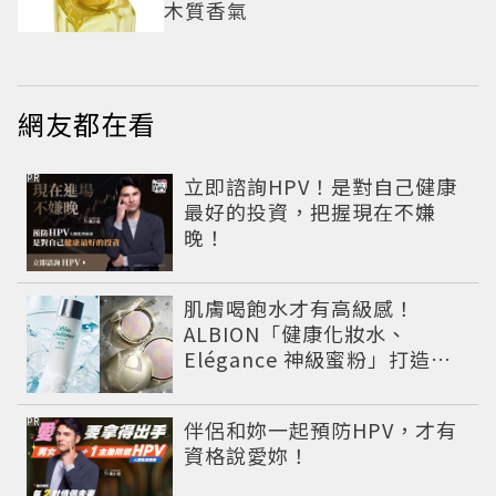
木質香氣
網友都在看
PR
立即諮詢HPV！是對自己健康
最好的投資，把握現在不嫌
晚！
肌膚喝飽水才有高級感！
ALBION「健康化妝水、
Elégance 神級蜜粉」打造今
夏最夯高級透明肌
PR
伴侶和妳一起預防HPV，才有
資格說愛妳！