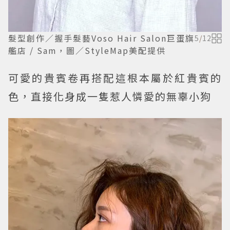
髮型創作／握手髮藝Voso Hair Salon巨蛋旗
5
/
12
艦店 / Sam，圖／StyleMap美配提供
可愛的貴賓卷再搭配這根本屬於紅貴賓的
色，直接化身成一隻惹人憐愛的無辜小狗