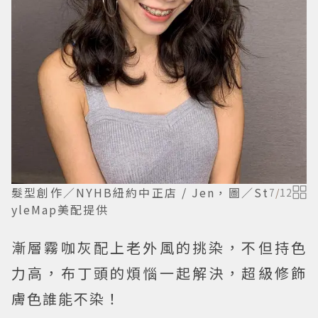
髮型創作／NYHB紐約中正店 / Jen，圖／St
7
/
12
yleMap美配提供
漸層霧咖灰配上老外風的挑染，不但持色
力高，布丁頭的煩惱一起解決，超級修飾
膚色誰能不染！