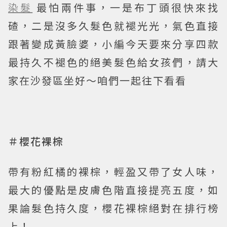
染髮
最怕兩件事，一是布丁頭很快來找
碴，二是沒多久髮色就褪光光，氣色直接
跟著變成黃臉婆，小編今天要來分享四款
最持久不褪色的絕美髮色給女孩們，請大
家在沙發區坐好～咱們一起往下看看
＃櫻花裸棕
帶有粉紅橘的裸棕，輕盈又帶了女人味，
最大的優點是皮膚色階直接提亮五度，如
果論髮色持久度，櫻花裸棕絕對在排行榜
上！