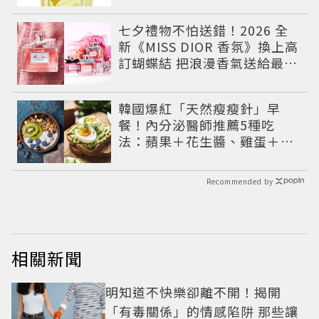
七夕禮物不怕送錯！2026 全
新《MISS DIOR 香氛》換上高
訂蝴蝶結 把浪漫香氣送給最重
要的人
韓國爆紅「天然瘦瘦針」早
餐！內分泌醫師推薦5種吃
法：蘋果＋花生醬、雞蛋＋酪
梨...能吃飽又能穩定血糖
Recommended by
相關新聞
明知道不快樂卻離不開！揭開
「有毒關係」的情感陷阱 那些讓