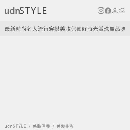
最新
時尚名人
流行穿搭
美妝保養
好時光
賞珠寶
品味
udnSTYLE
美妝保養
美髮指彩