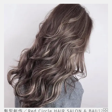
髮型創作／Red Circle HAIR SALON & BA
8
/
12