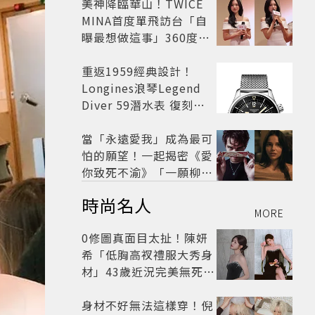
美神降臨華山！TWICE
MINA首度單飛訪台「自
曝最想做這事」360度0
死角美貌保養祕訣一次公
開
重返1959經典設計！
Longines浪琴Legend
Diver 59潛水表 復刻懷
舊
當「永遠愛我」成為最可
怕的願望！一起揭密《愛
你致死不渝》「一願柳」
背後的失控愛情與爆紅之
時尚名人
路
MORE
0修圖真面目太扯！陳妍
希「低胸高衩禮服大秀身
材」43歲近況完美無死角
美得很高級
身材不好無法這樣穿！倪