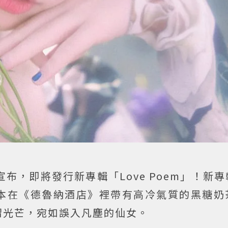
上宣布，即將發行新專輯「Love Poem」！新
本在《德魯納酒店》裡帶有高冷氣質的黑糖奶
熠光芒，宛如誤入凡塵的仙女。