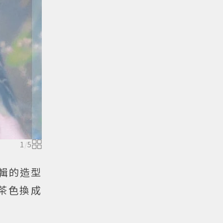
1
/
5
專輯的造型
茶色換成