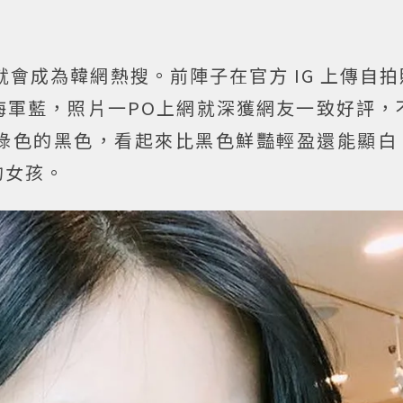
就會成為韓網熱搜。前陣子在官方 IG 上傳自
軍藍，照片一PO上網就深獲網友一致好評，不
綠色的黑色，看起來比黑色鮮豔輕盈還能顯白
的女孩。