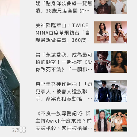
妮「貼身洋裝曲線一覽無
遺」38歲尺度全開 帥氣
又火辣散發獨特魅力
美神降臨華山！TWICE
MINA首度單飛訪台「自
曝最想做這事」360度0
死角美貌保養祕訣一次公
開
當「永遠愛我」成為最可
怕的願望！一起揭密《愛
你致死不渝》「一願柳」
背後的失控愛情與爆紅之
路
東野圭吾神作翻拍！「嫌
犯家人、被害人遺族聯
手」命案真相竟動搖
《天使與蝙蝠》超越懸疑
框架展開
《不良一族尋愛記2》新
主持Awich什麼來頭？前
夫被槍殺、家裡被槍掃射
2
/
5
人生經歷比參演者還抓