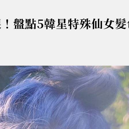
眼！盤點5韓星特殊仙女髮