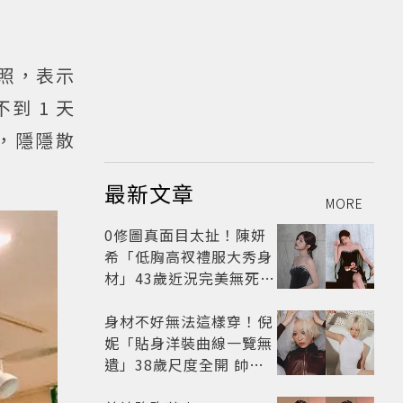
拍照，表示
到 1 天
，隱隱散
最新文章
MORE
0修圖真面目太扯！陳妍
希「低胸高衩禮服大秀身
材」43歲近況完美無死角
美得很高級
身材不好無法這樣穿！倪
妮「貼身洋裝曲線一覽無
遺」38歲尺度全開 帥氣
又火辣散發獨特魅力