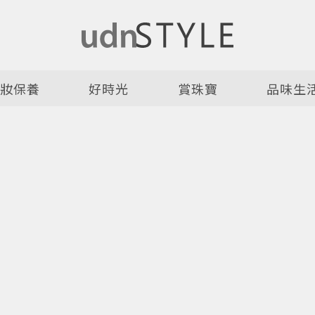
美妝保養
好時光
賞珠寶
品味生