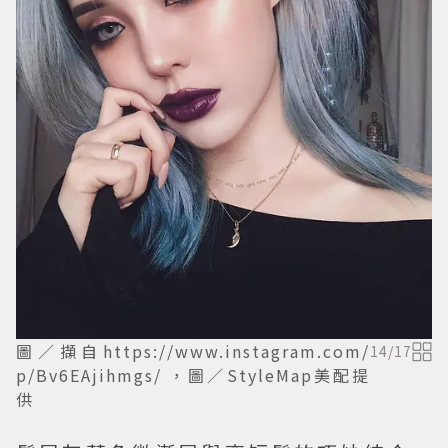
圖／擷自https://www.instagram.com/
14
/
17
p/Bv6EAjihmgs/ ，圖／StyleMap美配提
供