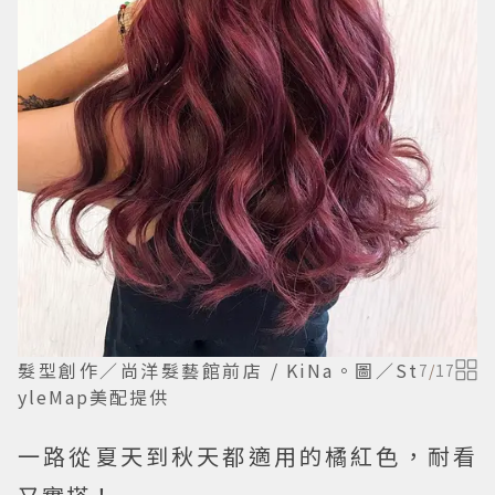
髮型創作／尚洋髮藝館前店 / KiNa。圖／St
7
/
17
yleMap美配提供
一路從夏天到秋天都適用的橘紅色，耐看