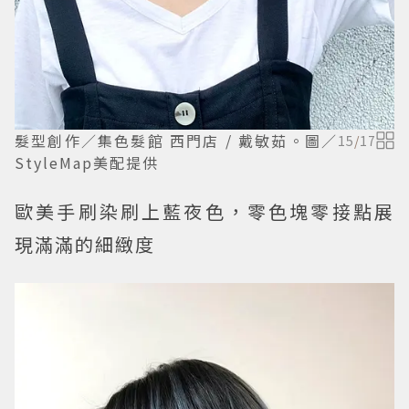
髮型創作／集色髮館 西門店 / 戴敏茹。圖／
15
/
17
StyleMap美配提供
歐美手刷染刷上藍夜色，零色塊零接點展
現滿滿的細緻度