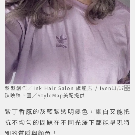
髮型創作／Ink Hair Salon 旗艦店 / Iven
11
/
17
陳映臻。圖／StyleMap美配提供
紫丁香感的灰藍紫透明髮色，顯白又能抵
抗不均勻的問題在不同光澤下都能呈現特
別的質感與顏色！