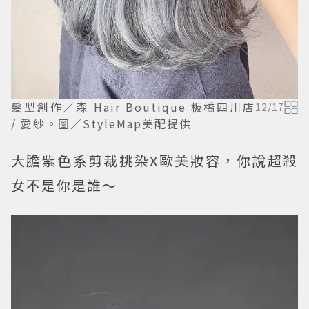
髮型創作／森 Hair Boutique 板橋四川店
12
/
17
/ 愛紗。圖／StyleMap美配提供
大膽紫色系剪裁挑染X歐美妝容，你說超殺
女不是你是誰～