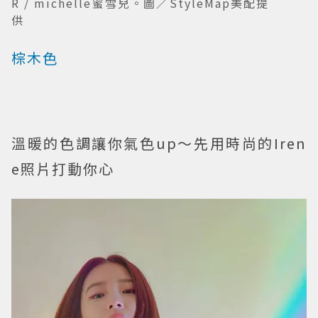
R / michelle蜜雪兒。圖／StyleMap美配提
供
棕木色
溫暖的色調讓你氣色up～先用時尚的Iren
e照片打動你心