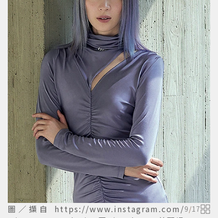
圖／擷自 https://www.instagram.com/
9
/
17