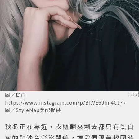
圖／擷自
1
/
17
https://www.instagram.com/p/BkVE69hn4C1/，
圖／StyleMap美配提供
秋冬正在靠近，衣櫃翻來翻去都只有黑白
灰的黯淡色彩沒關係，讓我們跟著韓國時