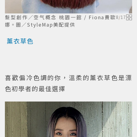
髮型創作／空气概念 桃園一館 / Fiona費歐
8
/
17
娜。圖／StyleMap美配提供
薰衣草色
喜歡偏冷色調的你，溫柔的薰衣草色是漂
色初學者的最佳選擇