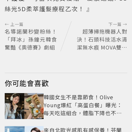
絲光5D柔萃護髮療程乙次！ 』
← 上一篇
下一篇 →
名導諾蘭秒變粉絲！
超薄掃拖機器人對
「拜冰」孫鐘元韓食
決！石頭科技活水清
驚豔《奧德賽》劇組
潔無水痕 MOVA雙機
械臂零死角
你可能會喜歡
韓國女生不是靠節食！Olive
Young爆紅「高蛋白餐」曝光：
每天吃這組合，體脂下降也不怕
掉肌肉
來自北歐光感肌有感保養！芬蘭