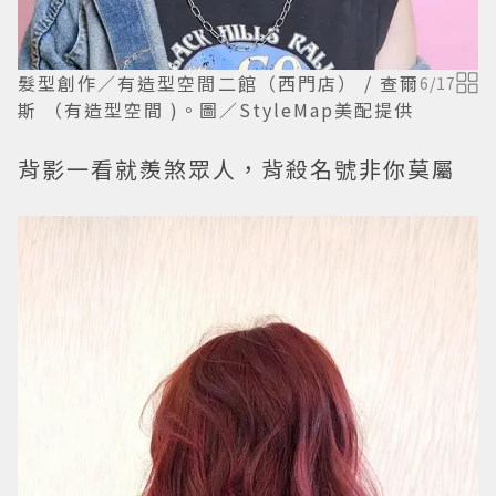
髮型創作／有造型空間二館（西門店） / 查爾
6
/
17
斯 （有造型空間 )。圖／StyleMap美配提供
背影一看就羨煞眾人，背殺名號非你莫屬