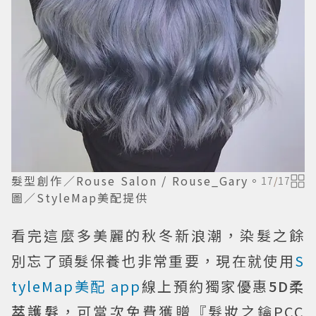
髮型創作／Rouse Salon / Rouse_Gary。
17
/
17
圖／StyleMap美配提供
看完這麼多美麗的秋冬新浪潮，染髮之餘
別忘了頭髮保養也非常重要，現在就使用
S
tyleMap美配 app
線上預約獨家優惠
5D柔
萃護髮
，可當次免費獲贈『髮妝之鑰PCC