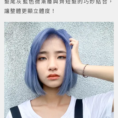
髮尾灰藍色微漸層與齊短髮的巧妙結合，
讓整體更顯立體度！