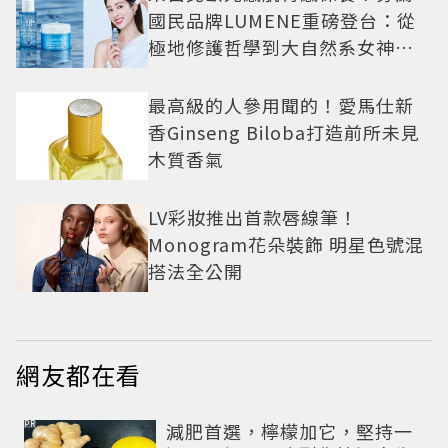
國民品牌LUMENE重磅登台：從
極地修護哲學到大自然系女神莫
允雯的「慢養肌」生活美學
最高級的人參用聞的！愛馬仕新
香Ginseng Biloba打造前所未見
木質香氣
LV彩妝推出首款唇線筆！
Monogram花朵裝飾 明星色號混
搭法全公開
網友都在看
PR
減肥首選，檸檬加它，堅持一