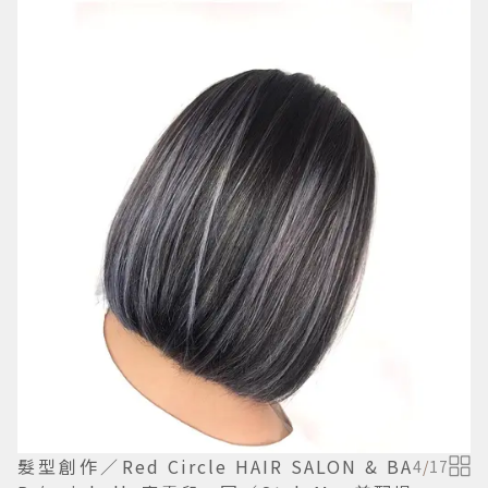
髮型創作／Red Circle HAIR SALON & BA
4
/
17