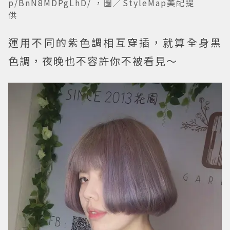
p/BnN8MDPgLhD/ ，圖／StyleMap美配提
供
運用不同的紫色調相互穿插，就算全身黑
色調，夜晚也不容許你不被看見～