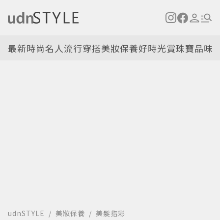
最新
時尚名人
流行穿搭
美妝保養
好時光
賞珠寶
品味
udnSTYLE
美妝保養
美髮指彩