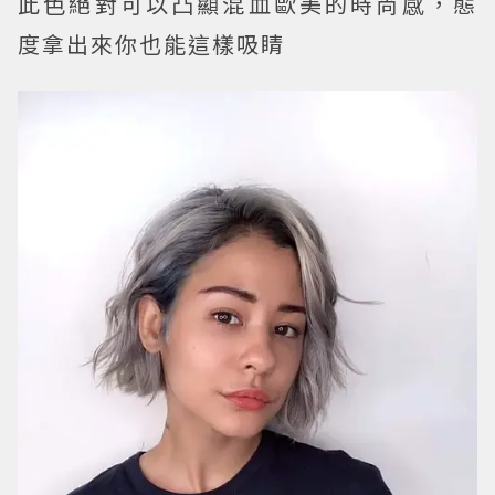
此色絕對可以凸顯混血歐美的時尚感，態
度拿出來你也能這樣吸睛