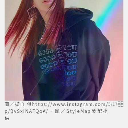
圖／擷自 供https://www.instagram.com/
5
/
17
p/BvSxiNAFQoA/，圖／StyleMap美配提
供