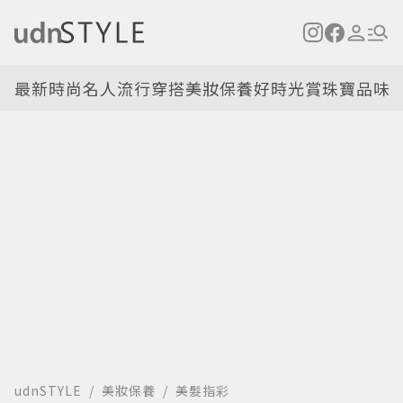
最新
時尚名人
流行穿搭
美妝保養
好時光
賞珠寶
品味
udnSTYLE
美妝保養
美髮指彩