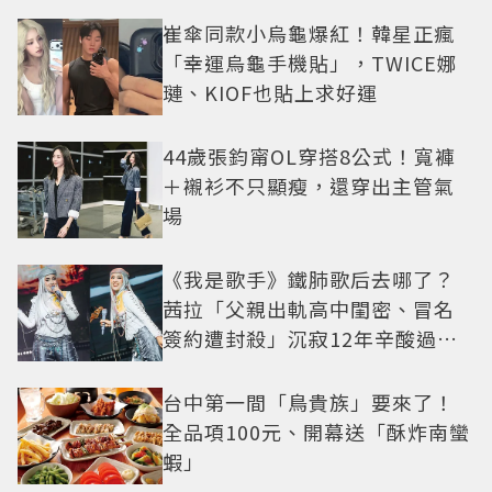
崔傘同款小烏龜爆紅！韓星正瘋
「幸運烏龜手機貼」，TWICE娜
璉、KIOF也貼上求好運
44歲張鈞甯OL穿搭8公式！寬褲
＋襯衫不只顯瘦，還穿出主管氣
場
《我是歌手》鐵肺歌后去哪了？
茜拉「父親出軌高中閨密、冒名
簽約遭封殺」沉寂12年辛酸過往
曝光
台中第一間「鳥貴族」要來了！
全品項100元、開幕送「酥炸南蠻
蝦」