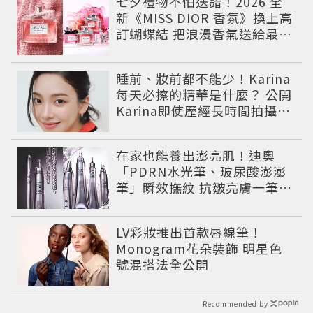
七夕禮物不怕送錯！2026 全
新《MISS DIOR 香氛》換上高
訂蝴蝶結 把浪漫香氣送給最重
要的人
睡前、妝前都不能少！Karina
每天必擦的精華是什麼？ 公開
Karina即使歷經長時間拍攝肌
膚依然維持透亮的香奈兒1號
紅色山茶花系列保養儀式。
在家也能養出澎亮肌！迪奧
「PDRN水光筆、玻尿酸澎澎
筆」瞬效撫紋 抗皺亮膚一筆有
感
LV彩妝推出首款唇線筆！
Monogram花朵裝飾 明星色
號混搭法全公開
Recommended by