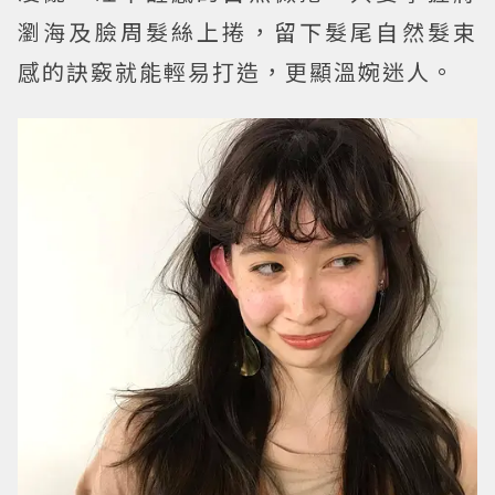
瀏海及臉周髮絲上捲，留下髮尾自然髮束
感的訣竅就能輕易打造，更顯溫婉迷人。