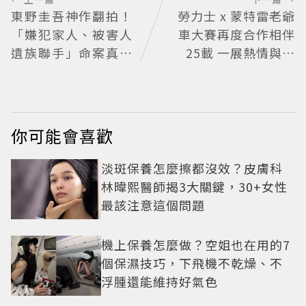
東野圭吾神作翻拍！
勞力士 x 蒙特雷老爺
「嫌犯家人、被害人
車大賽再度合作相伴
遺族聯手」命案真相
25載 一展熱情與夢
竟動搖 《天使與蝙
想的本質
蝠》超越懸疑框架展
開
你可能會喜歡
淡斑保養怎麼擦都沒效？皮膚科
林暐熙醫師揭3大關鍵，30+女性
最該注意這個問題
機上保養怎麼做？空姐也在用的7
個保濕技巧，下飛機不乾燥、不
浮腫還能維持好氣色