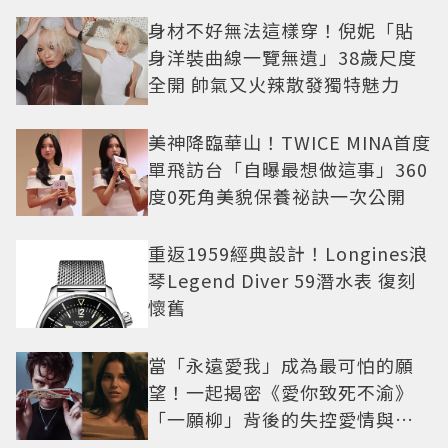
身材不好無法這樣穿！倪妮「貼
身洋裝曲線一覽無遺」38歲尺度
全開 帥氣又火辣散發獨特魅力
美神降臨華山！TWICE MINA首度
單飛訪台「自曝最想做這事」360
度0死角美貌保養祕訣一次公開
重返1959經典設計！Longines浪
琴Legend Diver 59潛水表 復刻
懷舊
當「永遠愛我」成為最可怕的願
望！一起揭密《愛你致死不渝》
「一願柳」背後的失控愛情與爆
紅之路