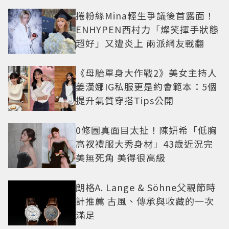
捲粉絲Mina輕生爭議後首露面！
ENHYPEN西村力「燦笑揮手狀態
超好」又遭炎上 兩派網友戰翻
《母胎單身大作戰2》美女主持人
姜漢娜IG私服更是約會範本：5個
提升氣質穿搭Tips公開
0修圖真面目太扯！陳妍希「低胸
高衩禮服大秀身材」43歲近況完
美無死角 美得很高級
朗格A. Lange & Söhne父親節時
計推薦 古風、傳承與收藏的一次
滿足