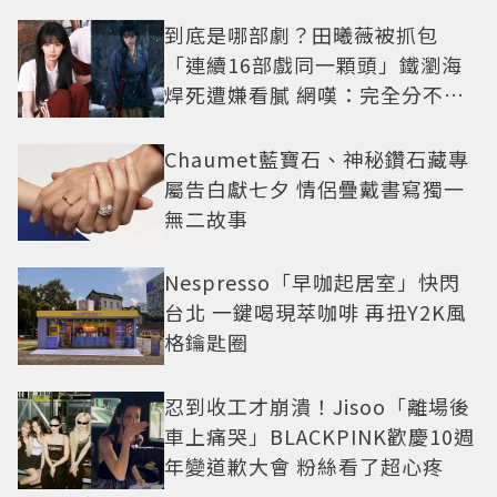
到底是哪部劇？田曦薇被抓包
「連續16部戲同一顆頭」鐵瀏海
焊死遭嫌看膩 網嘆：完全分不出
角色
Chaumet藍寶石、神秘鑽石藏專
屬告白獻七夕 情侶疊戴書寫獨一
無二故事
Nespresso「早咖起居室」快閃
台北 一鍵喝現萃咖啡 再扭Y2K風
格鑰匙圈
忍到收工才崩潰！Jisoo「離場後
車上痛哭」BLACKPINK歡慶10週
年變道歉大會 粉絲看了超心疼