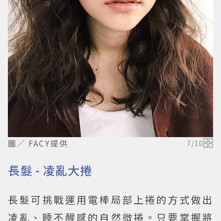
圖／ FACY提供
7
/
10
長髮 - 凌亂大捲
長髮可挑戰運用電棒局部上捲的方式做出
凌亂、睡不醒感的自然微捲。只要掌握將