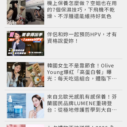
機上保養怎麼做？空姐也在用
的7個保濕技巧，下飛機不乾
燥、不浮腫還能維持好氣色
PR
伴侶和妳一起預防HPV，才有
資格說愛妳！
韓國女生不是靠節食！Olive
Young爆紅「高蛋白餐」曝
光：每天吃這組合，體脂下降
也不怕掉肌肉
來自北歐光感肌有感保養！芬
蘭國民品牌LUMENE重磅登
台：從極地修護哲學到大自然
系女神莫允雯的「慢養肌」生
活美學