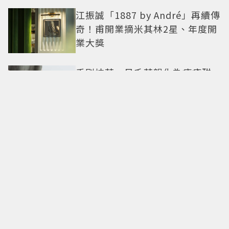
江振誠「1887 by André」再續傳
奇！甫開業摘米其林2星、年度開
業大獎
手刷抹茶、日系茶韻化為療癒甜
點！「米弎豆」夏季茶季開跑，
快閃店限定茶飲清爽登場
全球首發在台灣！麥卡倫
Harmony最終章「椰風煖韻」 桃
園機場限量登場
東野圭吾神作翻拍！「嫌犯家
人、被害人遺族聯手」命案真相
竟動搖 《天使與蝙蝠》超越懸
疑框架展開