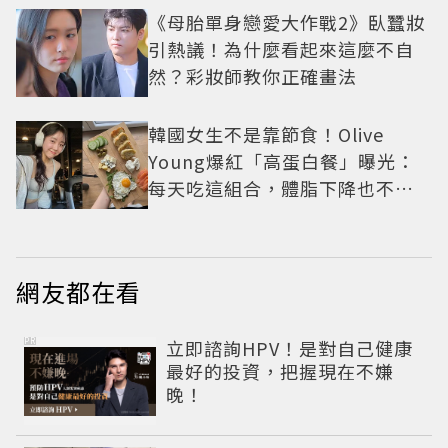
《母胎單身戀愛大作戰2》臥蠶妝
引熱議！為什麼看起來這麼不自
然？彩妝師教你正確畫法
韓國女生不是靠節食！Olive
Young爆紅「高蛋白餐」曝光：
每天吃這組合，體脂下降也不怕
掉肌肉
網友都在看
PR
立即諮詢HPV！是對自己健康
最好的投資，把握現在不嫌
晚！