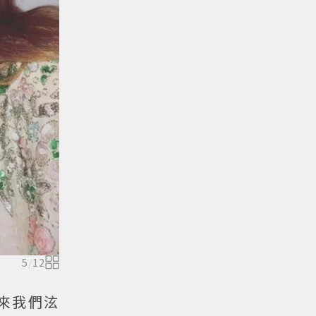
5
/
12
來我們泫