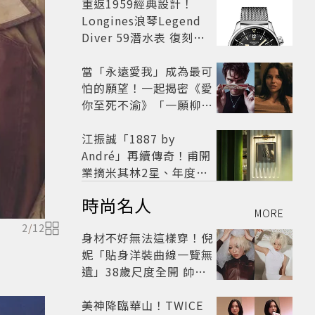
開
重返1959經典設計！
Longines浪琴Legend
Diver 59潛水表 復刻懷
舊
當「永遠愛我」成為最可
怕的願望！一起揭密《愛
你至死不渝》「一願柳」
背後的失控愛情與爆紅之
路
江振誠「1887 by
André」再續傳奇！甫開
業摘米其林2星、年度開
業大獎
時尚名人
MORE
2
/
12
身材不好無法這樣穿！倪
妮「貼身洋裝曲線一覽無
遺」38歲尺度全開 帥氣
又火辣散發獨特魅力
美神降臨華山！TWICE