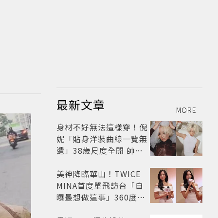
最新文章
MORE
身材不好無法這樣穿！倪
妮「貼身洋裝曲線一覽無
遺」38歲尺度全開 帥氣
又火辣散發獨特魅力
美神降臨華山！TWICE
MINA首度單飛訪台「自
曝最想做這事」360度0
死角美貌保養祕訣一次公