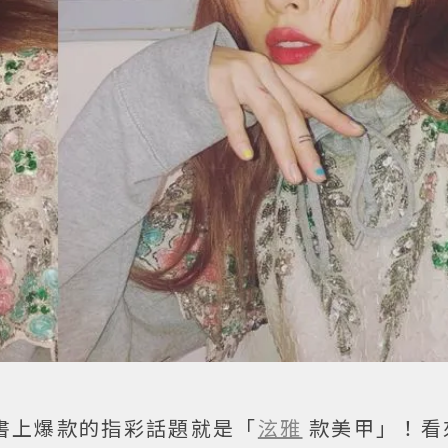
書上爆款的指彩話題就是「
泫雅
款美甲」！看