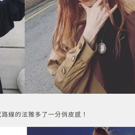
感路線的泫雅多了一分俏皮感！