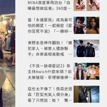
MINA首度單飛訪台「自
曝最想做這事」360度0
死角美貌保養祕訣一次公
開
當「永遠愛我」成為最可
怕的願望！一起揭密《愛
你至死不渝》「一願柳」
背後的失控愛情與爆紅之
路
東野圭吾神作翻拍！「嫌
犯家人、被害人遺族聯
手」命案真相竟動搖
《天使與蝙蝠》超越懸疑
框架展開
《不良一族尋愛記2》新
主持Awich什麼來頭？前
夫被槍殺、家裡被槍掃射
人生經歷比參演者還抓
馬！
這也太不像了！傑森史塔
森「巨型充氣人偶分身」
看了只想說：蛤？ 驚喜
連本尊都吐槽