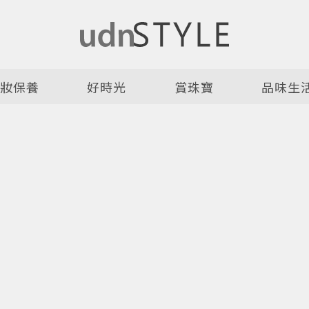
美妝保養
好時光
賞珠寶
品味生