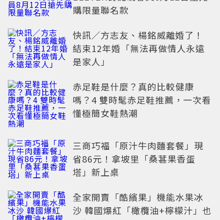
購限量聯名款
快訊／方志友、楊銘威離婚了！
結束12年婚「無法再做情人永遠
是家人」
赤足鞋是什麼？真的比較健康
嗎？4 雙時髦赤足鞋推薦，一次看
懂極簡女鞋熱潮
三商巧福「原汁牛肉麵套餐」現
省86元！拿坡里「桑葚果香蛋
塔」新上桌
全家開賣「酷繽果」機能水果冰
沙 韓國爆紅「橄欖油+檸檬汁」也