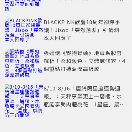
BLACKPINK歡慶10周年卻爆爭
議！Jisoo「突然落淚」引猜測
本人回應了
張婧儀《野狗骨頭》地母系妝容
解析！柔和暖色、立體感修容，4
個重點打造溫潤高級感
8/10-8/16「唐綺陽星座運勢週
報」：天秤事業更上一層樓、水
瓶能享受肉體桃花「1星座」感情
防三角關係
布蘭妮整形竟出意外 ！「左眼垮