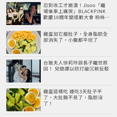
忍到收工才崩潰！Jisoo「離
場後車上痛哭」BLACKPINK
歡慶10週年變道歉大會 粉絲看
了超心疼
PR
雞蛋加它瘦肚子，全身脂肪全
部消失了，小腹都平坦了
台玻夫人徐莉玲談長子離世原
因！ 兒媳譚以欣打破沉默反駁
PR
雞蛋這樣吃 連吃3天肚子平
了，大肚腩不見了，脂肪沒
了！