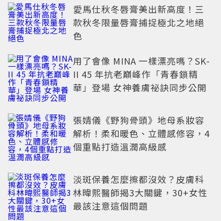
愛馬仕秋冬唇膏美出新高度！三
款秋冬限量唇膏捕捉極北之地絕
色
用了會像 MINA 一樣漂亮嗎？SK-
II 45 年抗老巔峰作「青春鎖精
華」登場 女神養膚祕訣同步公開
張婧儀《野狗骨頭》地母系妝容
解析！柔和暖色、立體感修容，4
個重點打造溫潤高級感
淡斑保養怎麼擦都沒效？皮膚科
林暐熙醫師揭3大關鍵，30+女性
最該注意這個問題