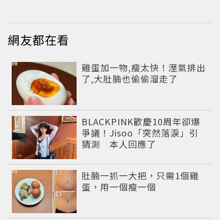
網友都在看
PR
雞蛋加一物,瘦太快！溼氣排出
了,大肚腩也偷偷溜走了
BLACKPINK歡慶10周年卻爆
爭議！Jisoo「突然落淚」引
猜測 本人回應了
PR
肚腩一抓一大把，只需1個雞
蛋，用一個瘦一個