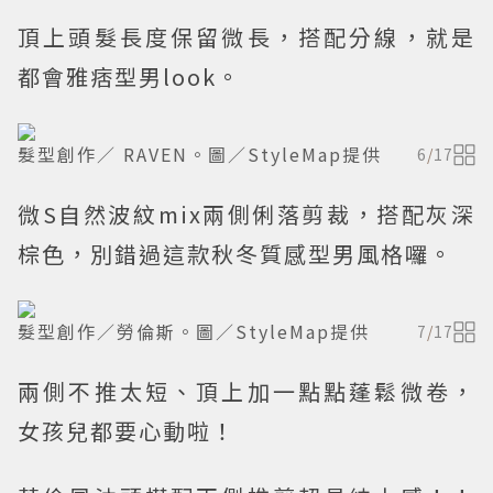
頂上頭髮長度保留微長，搭配分線，就是
都會雅痞型男look。
髮型創作／ RAVEN。圖／StyleMap提供
6
/
17
微S自然波紋mix兩側俐落剪裁，搭配灰深
棕色，別錯過這款秋冬質感型男風格囉。
髮型創作／勞倫斯。圖／StyleMap提供
7
/
17
兩側不推太短、頂上加一點點蓬鬆微卷，
女孩兒都要心動啦！