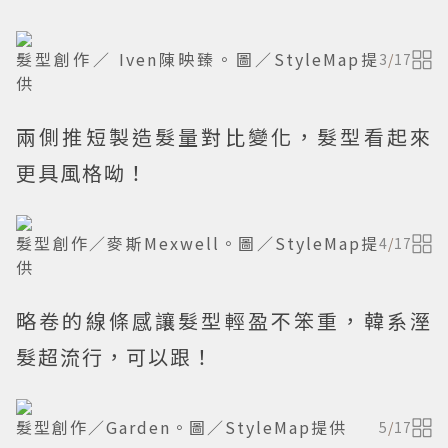
髮型創作／ Iven陳映臻。圖／StyleMap提
3
/
17
供
兩側推短製造髮量對比變化，髮型看起來
更具風格呦！
髮型創作／麥斯Mexwell。圖／StyleMap提
4
/
17
供
略卷的線條感讓髮型輕盈不笨重，韓系溼
髮超流行，可以跟！
髮型創作／Garden。圖／StyleMap提供
5
/
17