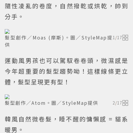
隨性凌亂的卷度，自然撥乾或烘乾，帥到
分手。
髮型創作／Moas (摩斯)。圖／StyleMap提
1
/
17
供
運動風男孩也可以駕馭卷卷頭，微濕感是
今年超重要的髮型趨勢呦！這樣線條更立
體，髮型呈現更有型！
髮型創作／Atom。圖／StyleMap提供
2
/
17
韓風自然微卷髮，睡不醒的慵懶感 = 貓系
暖男。