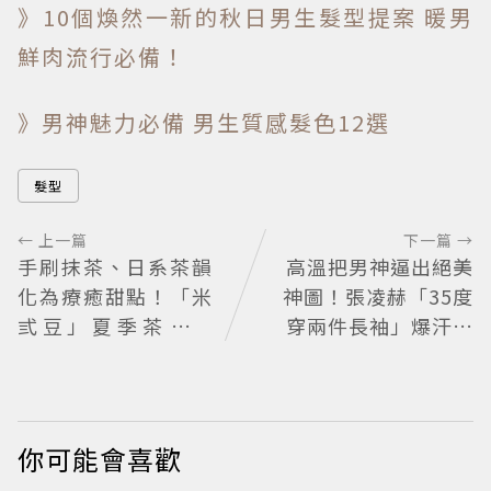
》10個煥然一新的秋日男生髮型提案 暖男
鮮肉流行必備！
》男神魅力必備 男生質感髮色12選
髮型
← 上一篇
下一篇 →
手刷抹茶、日系茶韻
高溫把男神逼出絕美
化為療癒甜點！「米
神圖！張凌赫「35度
弎豆」夏季茶季開
穿兩件長袖」爆汗領
跑，快閃店限定茶飲
口全濕 汗珠竟成天然
清爽登場
打亮帥到離譜
你可能會喜歡