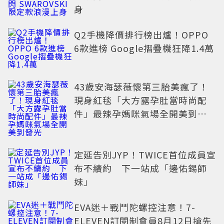
身
Q2手機降價排行榜出爐！OPPO
6款進榜 Google摺疊機狂降1.4萬
43歲安海瑟薇懷第三胎美瘋了！
現身紅毯「大方露孕肚當時尚配
件」最辣孕媽咪氣場全開美到發
光
定延告別JYP！TWICE首位成員宣
布不續約 下一站成「邊佑錫師
妹」
EVA迷＋戰鬥陀螺控注意！7-
ELEVEN訂閱制會員8月12日搶先