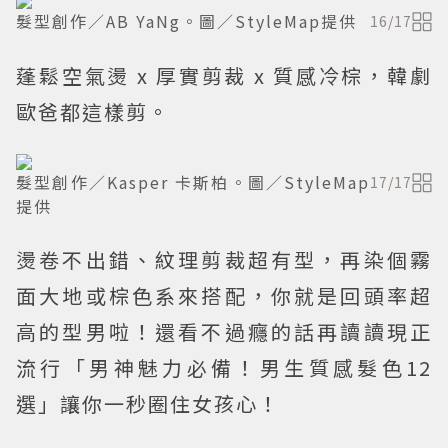
髮型創作／AB YaNg。圖／StyleMap提供
16
/
17
蓬鬆空氣燙 x 厚實剪裁 x 質感冷棕，韓劇
歐爸都這樣剪。
髮型創作／Kasper 卡斯柏。圖／StyleMap
17
/
17
提供
燙卷不出錯、紋理剪裁超有型，再染個霧
面大地或棕色系來搭配，你就是回頭率超
高的型男啦！還看不過癮的話再讀讀現正
流行「男神魅力必備！男生質感髮色12
選」讓你一秒圈住女孩心！