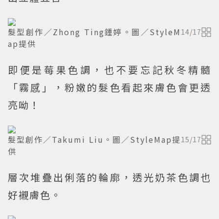
髮型創作／Zhong Ting鍾婷。圖／StyleM
14
/
17
ap提供
即便是莓果色調，也不要忘記秋冬精髓
「霧感」，粉嫩的髮色看起來膚色會更透
亮呦！
髮型創作／Takumi Liu。圖／StyleMap提
15
/
17
供
層次堆疊出俐落的輪廓，透光奶茶色調也
好襯膚色。