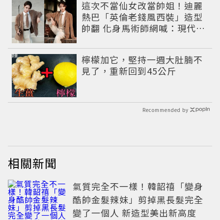
這次不當仙女改當帥姐！迪麗
熱巴「英倫老錢風西裝」造型
帥翻 化身馬術師網喊：現代版
李長歌
PR
檸檬加它，堅持一週大肚腩不
見了，重新回到45公斤
Recommended by
相關新聞
氣質完全不一樣！韓韶禧「變身
酷帥金髮辣妹」剪掉黑長髮完全
變了一個人 新造型美出新高度