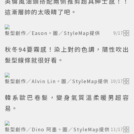
英倫風油頭搭配兩側推剪超具紳士感！！
這漸層帥的太吸睛了吧。
髮型創作／Eason。圖／StyleMap提供
9
/
17
秋冬94要霧感！染上對的色調，隨性吹出
髮型線條就很好看。
髮型創作／Alvin Lin。圖／StyleMap提供
10
/
17
韓系歐巴卷髮，變身氣質溫柔暖男超容
易。
髮型創作／Dino 阿墨。圖／StyleMap提供
11
/
17