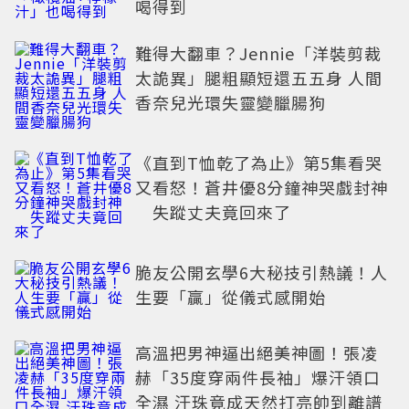
喝得到
難得大翻車？Jennie「洋裝剪裁
太詭異」腿粗顯短還五五身 人間
香奈兒光環失靈變臘腸狗
《直到T恤乾了為止》第5集看哭
又看怒！蒼井優8分鐘神哭戲封神
失蹤丈夫竟回來了
脆友公開玄學6大秘技引熱議！人
生要「贏」從儀式感開始
高溫把男神逼出絕美神圖！張凌
赫「35度穿兩件長袖」爆汗領口
全濕 汗珠竟成天然打亮帥到離譜