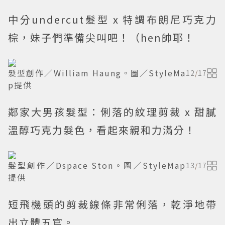
中分undercut髮型 x 特調布朗尼巧克力
棕，妹子們準備尖叫吧！（hen帥耶！
髮型創作／William Haung。圖／StyleMa
12
/
17
p提供
鄰家大男孩髮型：俐落的紋理剪裁 x 甜膩
溫醇巧克力髮色，看起來親和力滿分！
髮型創作／Dspace Ston。圖／StyleMap
13
/
17
提供
短飛機頭的剪裁線條非常俐落，乾淨地帶
出立體五官。