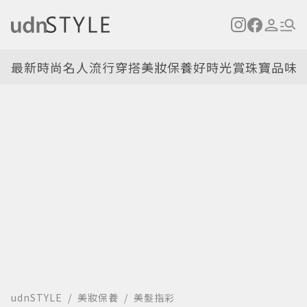
最新
時尚名人
流行穿搭
美妝保養
好時光
賞珠寶
品味
udnSTYLE
美妝保養
美髮指彩