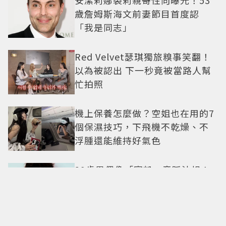
安潔莉娜裘莉親哥性向曝光！53
歲詹姆斯海文前妻節目首度認
「我是同志」
Red Velvet瑟琪獨旅糗事笑翻！
以為被認出 下一秒竟被當路人幫
忙拍照
機上保養怎麼做？空姐也在用的7
個保濕技巧，下飛機不乾燥、不
浮腫還能維持好氣色
29歲男偶像「寵粉」竟踩法規！
遭警方約談後現身籲粉絲守法