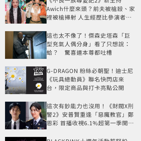
《不良一族尋愛記2》新主持
Awich什麼來頭？前夫被槍殺、家
裡被槍掃射 人生經歷比參演者還
抓馬！
這也太不像了！傑森史塔森「巨
型充氣人偶分身」看了只想說：
蛤？ 驚喜連本尊都吐槽
G-DRAGON 粉絲必朝聖！迪士尼
《玩具總動員》聯名快閃店來
台，限定商品與打卡亮點公開
這次有鈔能力也沒用！《財閥X刑
警2》安普賢重逢「惡魔教官」鄭
恩彩 首播收視6.1%超第一季開紅
盤