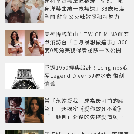
身材不好無法這樣穿！倪妮「貼
身洋裝曲線一覽無遺」38歲尺度
全開 帥氣又火辣散發獨特魅力
美神降臨華山！TWICE MINA首度
單飛訪台「自曝最想做這事」360
度0死角美貌保養祕訣一次公開
重返1959經典設計！Longines浪
琴Legend Diver 59潛水表 復刻
懷舊
當「永遠愛我」成為最可怕的願
望！一起揭密《愛你致死不渝》
「一願柳」背後的失控愛情與爆
紅之路