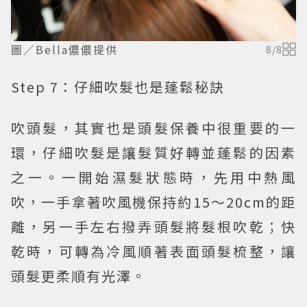
圖／Bella儂儂提供
8
/
8
Step 7：仔細吹髮也是蓬鬆秘訣
吹頭髮，其實也是頭髮保養中很重要的一
環，仔細吹髮是讓髮質好轉並蓬鬆的因素
之一。一開始濕髮狀態時，先用中熱風
吹，一手拿著吹風機保持約15～20cm的距
離，另一手左右撥弄頭髮將髮根吹乾；快
乾時，可轉為冷風順著表面頭髮梳整，讓
頭髮更柔順有光澤。