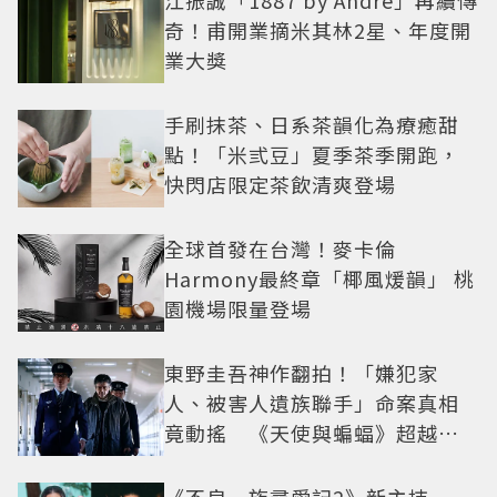
江振誠「1887 by André」再續傳
奇！甫開業摘米其林2星、年度開
業大獎
手刷抹茶、日系茶韻化為療癒甜
點！「米弎豆」夏季茶季開跑，
快閃店限定茶飲清爽登場
全球首發在台灣！麥卡倫
Harmony最終章「椰風煖韻」 桃
園機場限量登場
東野圭吾神作翻拍！「嫌犯家
人、被害人遺族聯手」命案真相
竟動搖 《天使與蝙蝠》超越懸
疑框架展開