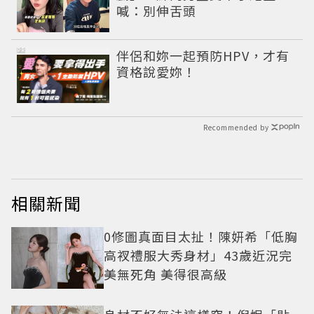
喊：別伸舌頭
PR
伴侶和妳一起預防HPV，才有
資格說愛妳！
Recommended by
相關新聞
0修圖真面目太扯！陳妍希「低胸
高衩禮服大秀身材」43歲近況完
美無死角 美得很高級