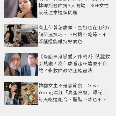
林暐熙醫師揭3大關鍵，30+女性
最該注意這個問題
機上保養怎麼做？空姐也在用的7
個保濕技巧，下飛機不乾燥、不
浮腫還能維持好氣色
《母胎單身戀愛大作戰2》臥蠶妝
引熱議！為什麼看起來這麼不自
然？彩妝師教你正確畫法
韓國女生不是靠節食！Olive
Young爆紅「高蛋白餐」曝光：
每天吃這組合，體脂下降也不怕
掉肌肉