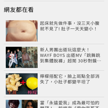
網友都在看
PR
起床就先做件事，沒三天小腹
就不見了! 肚子一天天變小！
新人男團出道玩這麼大！
WAYF BOYS 出道MV「跳舞跳
到集體脫褲」超鬧 30秒對鏡清
唱影片爆紅
PR
檸檬搭配它，臉上斑點全部消
失了，小肚子都變平坦了
當「永遠愛我」成為最可怕的
願望！一起揭密《愛你至死不