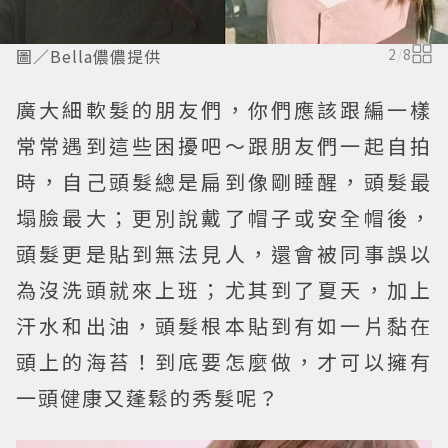
圖／Bella儂儂提供
2
/
8
廣大細軟髮的朋友們，你們應該跟編一樣
常常遇到這些困擾吧～跟朋友們一起自拍
時，自己頭髮總是扁到像剛睡醒，頭髮最
塌臉最大；更別說戴了帽子或安全帽後，
頭髮更是貼到無法見人，還會被同事誤以
為沒洗頭就來上班；尤其到了夏天，加上
汗水和出油，頭髮根本貼到有如一片黏在
頭上的海苔！到底要怎麼做，才可以擁有
一頭健康又蓬鬆的秀髮呢？