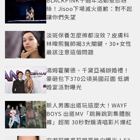
BLACKPINK十週年活動惹怒粉
絲！Jisoo下場滅火道歉：對不起
讓你們失望
淡斑保養怎麼擦都沒效？皮膚科
林暐熙醫師揭3大關鍵，30+女性
最該注意這個問題
湯姆霍蘭德、千黛亞補辦婚禮！
豪砸包下370公頃英國莊園 低調
婚宴派對曝光
新人男團出道玩這麼大！WAYF
BOYS 出道MV「跳舞跳到集體脫
褲」超鬧 30秒對鏡清唱影片爆紅