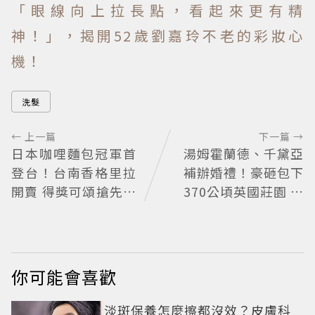
「眼線向上拉長點，看起來更有精
神！」，揭開52歲劉嘉玲不老的彩妝心
機！
洗髮
← 上一篇
下一篇 →
日本咖哩麵包冠軍首
湯姆霍蘭德、千黛亞
登台！台南香格里拉
補辦婚禮！豪砸包下
開賣 得獎可頌搶先日
370公頃英國莊園 低
本上市
調婚宴派對曝光
你可能會喜歡
淡斑保養怎麼擦都沒效？皮膚科