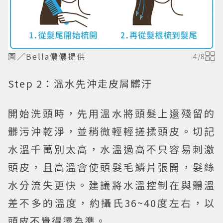
圖／Bella儂儂提供
4
/
8
Step 2：溫水先沖走皮屑髒汙
開始洗頭時，先用溫水將頭髮上還殘留的
髒污沖乾淨，並稍微輕輕搓揉頭皮。切記
水溫千萬別太高，水溫過高不只容易刺激
頭皮，且高溫會使頭髮毛鱗片張開，髮絲
水分流失更快。建議將水溫控制在與體溫
差不多的溫度，約攝氏36~40度左右，以
頭皮不覺得燙為準。