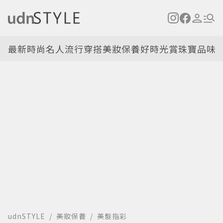
最新
時尚名人
流行穿搭
美妝保養
好時光
賞珠寶
品味
udnSTYLE
美妝保養
美髮指彩