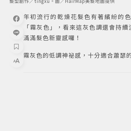
髮型創作／tingxu。圖／HairMap美髮地圖提供
年初流行的乾燥花髮色有著繽紛的
「霧灰色」，看來這灰色調還會持續
滿滿髮色新靈感囉！
霧灰色的低調神祕感，十分適合蕭瑟