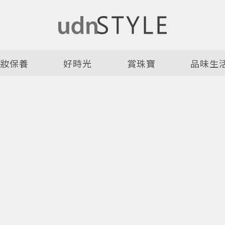
美妝保養
好時光
賞珠寶
品味生