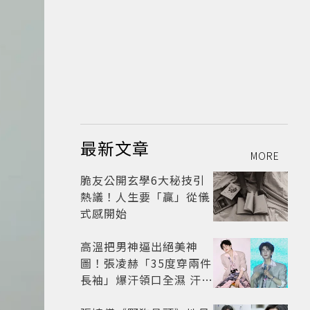
最新文章
MORE
脆友公開玄學6大秘技引
熱議！人生要「贏」從儀
式感開始
高溫把男神逼出絕美神
圖！張凌赫「35度穿兩件
長袖」爆汗領口全濕 汗珠
竟成天然打亮帥到離譜