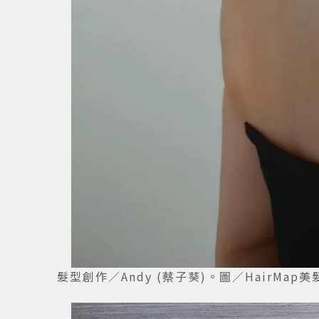
髮型創作／Andy (蔡子葵)。圖／HairMap