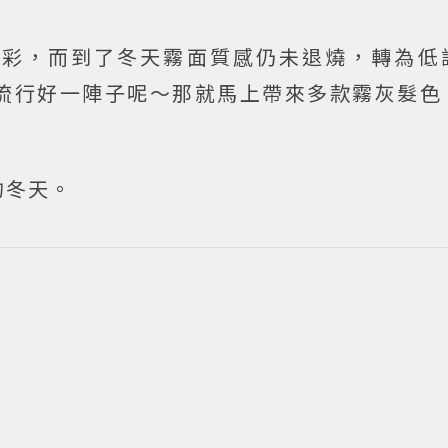
色彩，而到了冬天霧面質感仍未退燒，轉為低
流行好一陣子呢～那就馬上帶來多款霧灰髮色
的冬天。