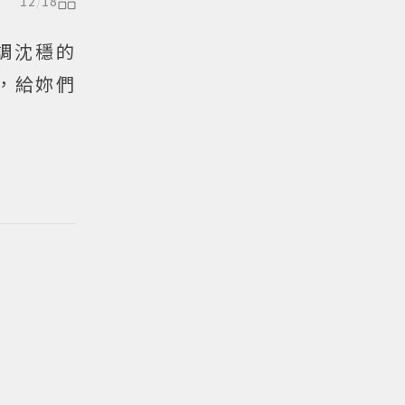
12
/
18
調沈穩的
，給妳們