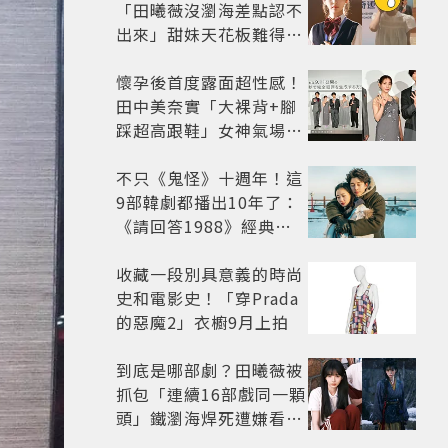
「田曦薇沒瀏海差點認不
出來」甜妹天花板難得露
額頭...真面目嚇壞網友
懷孕後首度露面超性感！
田中美奈實「大裸背+腳
踩超高跟鞋」女神氣場全
開 不過日本網友卻狠酸
不只《鬼怪》十週年！這
9部韓劇都播出10年了：
《請回答1988》經典不
敗，這部大家狂推續集
收藏一段別具意義的時尚
史和電影史！「穿Prada
的惡魔2」衣櫥9月上拍
到底是哪部劇？田曦薇被
抓包「連續16部戲同一顆
頭」鐵瀏海焊死遭嫌看膩
網嘆：完全分不出角色