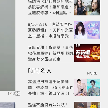
張婧儀《野狗骨頭》地母
系妝容解析！柔和暖色、
立體感修容，4個重點打
造溫潤高級感
8/10-8/16「唐綺陽星座
運勢週報」：天秤事業更
上一層樓、水瓶能享受肉
體桃花「1星座」感情防
三角關係
又麻又甜！肯德基「青花
椒花生蛋撻」新登場 還能
變身七夕蛋撻花束
時尚名人
MORE
高溫把男神逼出絕美神
圖！張凌赫「35度穿兩件
長袖」爆汗領口全濕 汗珠
1
/
18
竟成天然打亮帥到離譜
難怪不能沒有妹妹頭！