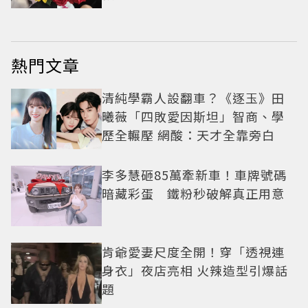
熱門文章
清純學霸人設翻車？《逐玉》田
曦薇「四敗愛因斯坦」智商、學
歷全輾壓 網酸：天才全靠旁白
李多慧砸85萬牽新車！車牌號碼
暗藏彩蛋 鐵粉秒破解真正用意
肯爺愛妻尺度全開！穿「透視連
身衣」夜店亮相 火辣造型引爆話
題