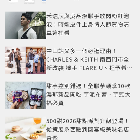
禾浩辰與吳品潔聯手放閃粉紅泡
泡！時髦皮件上身情人節買物清
單這裡看
中山站又多一個必逛理由！
CHARLES & KEITH 南西門市全
新改裝 攜手 FLARE U、程予希演
繹秋季時尚
甜芋控別錯過！全聯芋頭季10款
濃郁新品開吃 芋泥布蕾、芋頭大
福必買
500甜2026甜點派對升級登場！
從策展系西點到國宴級美味名店
齊聚