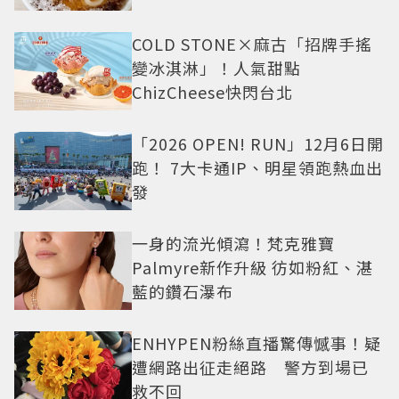
COLD STONE×麻古「招牌手搖
變冰淇淋」！人氣甜點
ChizCheese快閃台北
「2026 OPEN! RUN」12月6日開
跑！ 7大卡通IP、明星領跑熱血出
發
一身的流光傾瀉！梵克雅寶
Palmyre新作升級 彷如粉紅、湛
藍的鑽石瀑布
ENHYPEN粉絲直播驚傳憾事！疑
遭網路出征走絕路 警方到場已
救不回