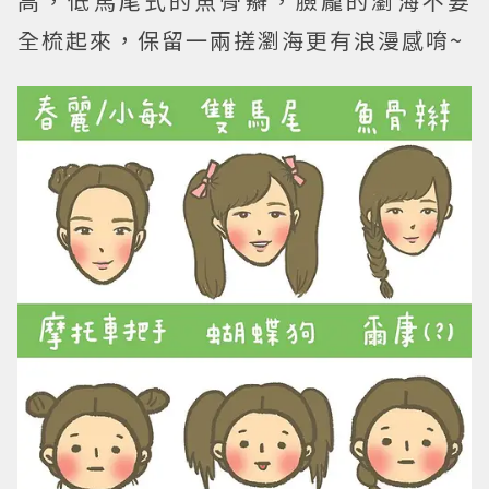
高，低馬尾式的魚骨辮，臉龐的瀏海不要
全梳起來，保留一兩搓瀏海更有浪漫感唷~