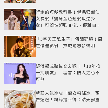
行走的短髮教科書！倪妮狠斷仙
女長髮「變身金色短髮叛逆少
女」可塑性超強 帥氣、優雅自由
切換
「3字天王私生子」傳聞延燒！周
杰倫遭影射 杰威爾怒發聲明
舒淇揭成熟後交友觀！「10年換
一批朋友」 坦言：防人之心不
可無
新莊人氣冰店「龍安粉條冰」預
告熄燈！粉絲捨不得：晴天霹靂