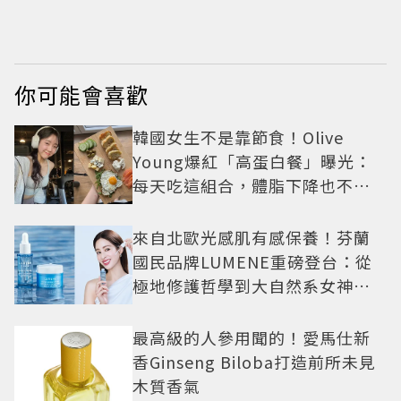
網瘋猜3字大咖
最後告別
你可能會喜歡
韓國女生不是靠節食！Olive
Young爆紅「高蛋白餐」曝光：
每天吃這組合，體脂下降也不怕
掉肌肉
來自北歐光感肌有感保養！芬蘭
國民品牌LUMENE重磅登台：從
極地修護哲學到大自然系女神莫
允雯的「慢養肌」生活美學
最高級的人參用聞的！愛馬仕新
香Ginseng Biloba打造前所未見
木質香氣