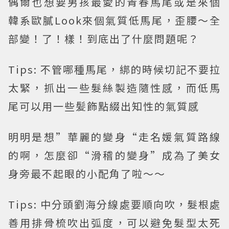
偶爾也想要男孩最愛的青春馬尾或是來個
韓系歐膩Look來個氣質低馬尾，歪腰～全
部變！了！樣！到底出了什麼問題呢？
Tips:
不管哪種馬尾，綁的時候切記不要拉
太緊，抓出一些髮絲製造隨性感，而低馬
尾可以用一些髪飾點綴出知性的氣質感
明明是想”華麗的變身“走名媛氣質路線
的啊，怎麼卻“滑稽的變身”成為了美女
身旁最不起眼的小配角了啦～～
Tips:
中分頭劉海分線處要順向吹，髮根處
善用排骨梳吹出弧度，可以避免髮型太死