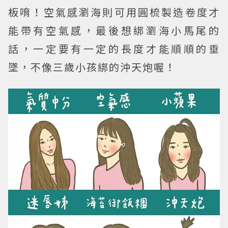
板唷！空氣感瀏海則可用圓梳製造卷度才
能帶有空氣感，最後想綁瀏海小馬尾的
話，一定要有一定的長度才能順順的垂
墜，不像三歲小孩綁的沖天炮喔！