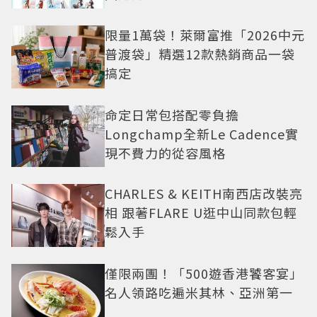
限量1萬袋！萊爾富推「2026中元
普渡袋」精選12款熱銷商品一袋
搞定
命定日常包搭配零負擔
Longchamp全新Le Cadence實
現不費力的從容風格
CHARLES & KEITH南西店改裝亮
相 跟著FLARE U逛中山同款包輕
鬆入手
僅限兩團！「500遊香港饕客宴」
名人領路吃遍米其林、亞洲第一