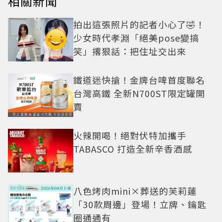
相關新聞
拍出這張照片的記者小心了🤣！
少女時代孝淵「絕美pose變搞
笑」撂狠話：把住址交出來
鐵道迷快搶！金牌台啤首度聯名
台灣高鐵 全新N700ST限定罐開
賣
火辣開喝！絕對伏特加攜手
TABASCO 打造全新辛香酒感
八色烤肉mini×葬送的芙莉蓮
「30款周邊」登場！立牌、鑰匙
圈通通有