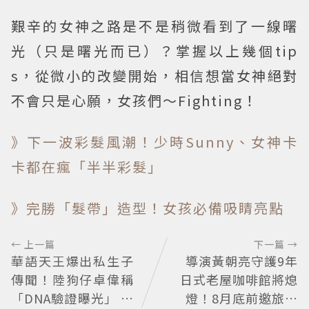
艱辛的女神之路是不是稍微看到了一線曙
光（只是曙光而已）？掌握以上幾個tip
s，從微小的改變開始，相信想當女神絕對
不會只是心願，女孩們～Fighting！
》下一波彩髮風潮！少時Sunny、女神卡
卡都在瘋「半半彩髮」
》完勝「髮帶」造型！女孩必備吸睛亮點
← 上一篇
下一篇 →
華語天王爆出私生子
導演黃朝亮守護9年
傳聞！陸狗仔卓偉稱
日式老屋咖啡館將熄
「DNA驗證曝光」 全
燈！8月底前邀旅人