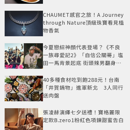
CHAUMET感官之旅！A Journey
through Nature頂級珠寶看見植
物香氣
今夏戀綜神顏代表登場？《不良
一族尋愛記2》「自信公關哥」塩
田一馬背景起底 街頭辣男翻身當
老闆
40多種食材吃到飽288元！台南
「井賀鍋物」進軍新北 3人同行
送肉盤
張凌赫演繹七夕送禮！寶格麗限
定款B.zero1粉紅色項鍊甜蜜告白