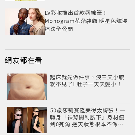
LV彩妝推出首款唇線筆！
Monogram花朵裝飾 明星色號混
搭法全公開
網友都在看
PR
起床就先做件事，沒三天小腹
就不見了! 肚子一天天變小！
50歲莎莉賽隆美得太誇張！一
轉身「裸背開到腰下」身材瘦
到0死角 逆天狀態根本不像年
過半百