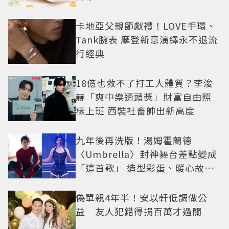
卡地亞父親節獻禮！LOVE手環、
Tank腕表 摩登新意演繹永不退流
行經典
18億也救不了打工人體質？李浚
赫「爽中樂透頭獎」財富自由照
樣上班 西裝社畜帥出新高度
九年後再洗版！湯姆霍蘭德
〈Umbrella〉封神舞台差點變成
「這首歌」 造型彩蛋、暖心故事
一次公開
偽單親4年半！安以軒低調做公
益 友人犯錯得捐百萬才過關