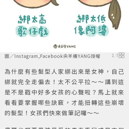
圖／Instagram,Facebook央羊癢YANG授權
1
/
7
為什麼有些髮型人家綁出來是女神，自己
綁就完全走偏去！太不公平拉～～講到這
是不是戳中好多女孩的心聲啦？馬上就來
看看要掌握哪些訣竅，才能扭轉這些崩壞
的髮型！女孩們快來做筆記囉～～