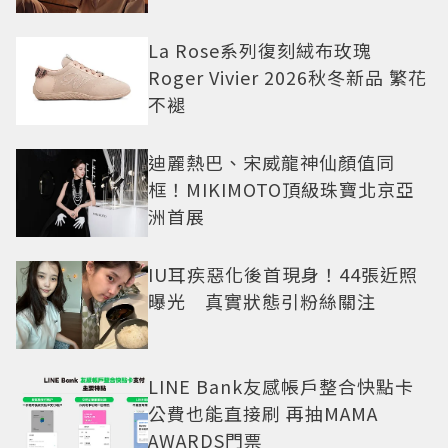
La Rose系列復刻絨布玫瑰
Roger Vivier 2026秋冬新品 繁花
不褪
迪麗熱巴、宋威龍神仙顏值同
框！MIKIMOTO頂級珠寶北京亞
洲首展
IU耳疾惡化後首現身！44張近照
曝光 真實狀態引粉絲關注
LINE Bank友感帳戶整合快點卡
公費也能直接刷 再抽MAMA
AWARDS門票