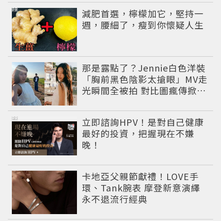
PR
減肥首選，檸檬加它，堅持一
週，腰細了，瘦到你懷疑人生
那是露點了？Jennie白色洋裝
「胸前黑色陰影太搶眼」MV走
光瞬間全被拍 對比圖瘋傳掀論
戰
PR
立即諮詢HPV！是對自己健康
最好的投資，把握現在不嫌
晚！
卡地亞父親節獻禮！LOVE手
環、Tank腕表 摩登新意演繹
永不退流行經典