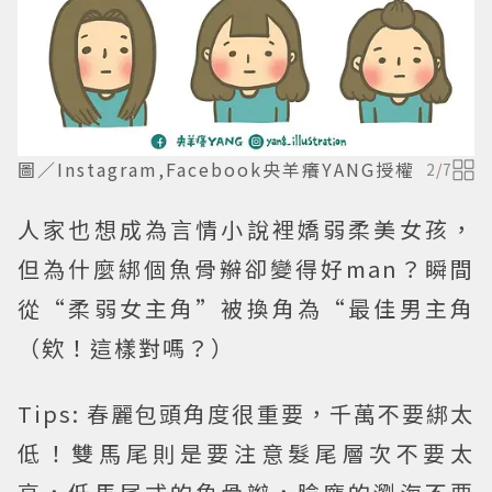
圖／Instagram,Facebook央羊癢YANG授權
2
/
7
人家也想成為言情小說裡嬌弱柔美女孩，
但為什麼綁個魚骨辮卻變得好man？瞬間
從“柔弱女主角”被換角為“最佳男主角
（欸！這樣對嗎？）
Tips:
春麗包頭角度很重要，千萬不要綁太
低！雙馬尾則是要注意髮尾層次不要太