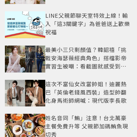
LINE父親節聊天室特效上線！輸
入「這3關鍵字」為爸爸送上歡樂
祝福
最美小三只剩顏值？韓韶禧「挑
戰安海瑟薇經典角色」搭檔影帝
實習生被嘲：看截圖就感受到演
技
這次不當仙女改當帥姐！迪麗熱
巴「英倫老錢風西裝」造型帥翻
化身馬術師網喊：現代版李長歌
姓名音同「鮪」注意！台北萬豪
主餐免費升等 父親節加碼鮪魚現
切秀