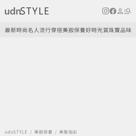
最新
時尚名人
流行穿搭
美妝保養
好時光
賞珠寶
品味
udnSTYLE
美妝保養
美髮指彩