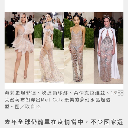
海莉史坦菲德、坎達爾珍娜、柔伊克拉維茲、
1
/
8
艾蜜莉布朗穿出Met Gala最美的夢幻水晶燈造
型。圖／取自IG
去年全球仍籠罩在疫情當中，不少國家選