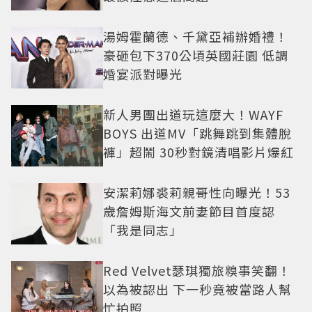
湯姆霍蘭德、千黛亞補辦婚禮！
豪砸包下370公頃英國莊園 低調
婚宴派對曝光
新人男團出道玩這麼大！WAYF
BOYS 出道MV「跳舞跳到集體脫
褲」超鬧 30秒對鏡清唱影片爆紅
安潔莉娜裘莉親哥性向曝光！53
歲詹姆斯海文前妻節目首度認
「我是同志」
Red Velvet瑟琪獨旅糗事笑翻！
以為被認出 下一秒竟被當路人幫
忙拍照