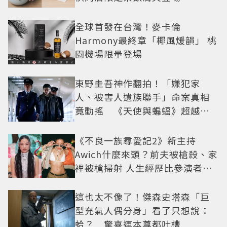
全球首發在台灣！麥卡倫
Harmony最終章「椰風煖韻」 桃
園機場限量登場
東野圭吾神作翻拍！「嫌犯家
人、被害人遺族聯手」命案真相
竟動搖 《天使與蝙蝠》超越懸
疑框架展開
《不良一族尋愛記2》新主持
Awich什麼來頭？前夫被槍殺、家
裡被槍掃射 人生經歷比參演者還
抓馬！
這也太不像了！傑森史塔森「巨
型充氣人偶分身」看了只想說：
蛤？ 驚喜連本尊都吐槽