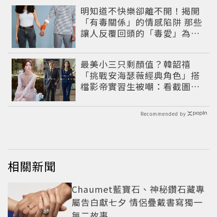
明知道不快樂卻離不開！揭開
「有毒關係」的情感陷阱 那些
讓人反覆回頭的「毒愛」為何
比菸還難戒？
最美小三只剩顏值？韓韶禧
「挑戰安海瑟薇經典角色」搭
檔影帝實習生被嘲：看截圖就
感受到演技
Recommended by
相關新聞
Chaumet藍寶石、神秘鑽石藏專
屬告白獻七夕 情侶疊戴書寫獨一
無二故事