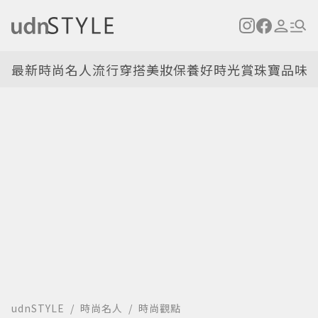
最新
時尚名人
流行穿搭
美妝保養
好時光
賞珠寶
品味
udnSTYLE
時尚名人
時尚觀點