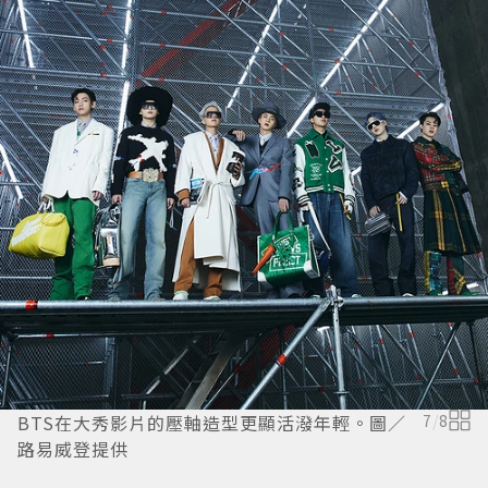
BTS在大秀影片的壓軸造型更顯活潑年輕。圖／
7
/
8
路易威登提供