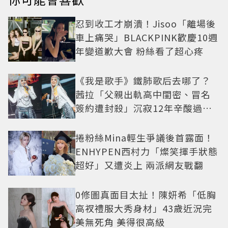
忍到收工才崩潰！Jisoo「離場後
車上痛哭」BLACKPINK歡慶10週
年變道歉大會 粉絲看了超心疼
《我是歌手》鐵肺歌后去哪了？
茜拉「父親出軌高中閨密、冒名
簽約遭封殺」沉寂12年辛酸過往
曝光
捲粉絲Mina輕生爭議後首露面！
ENHYPEN西村力「燦笑揮手狀態
超好」又遭炎上 兩派網友戰翻
0修圖真面目太扯！陳妍希「低胸
高衩禮服大秀身材」43歲近況完
美無死角 美得很高級