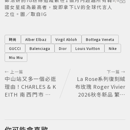
鄭浩妍的IG粉絲追蹤數在1個月內超越所有韓
8
/
8
國女星成為最高者，旋即拿下LV的全球代言人
之位。圖／取自IG
時尚
Alber Elbaz
Virgil Abloh
Bottega Veneta
GUCCI
Balenciaga
Dior
Louis Vuitton
Nike
Miu Miu
← 上一篇
下一篇 →
中山站又多一個必逛
La Rose系列復刻絨
理由！CHARLES & K
布玫瑰 Roger Vivier
EITH 南西門市全新
2026秋冬新品 繁花
改裝 攜手 FLARE
不褪
U、程予希演繹秋季
時尚
你可能會喜歡