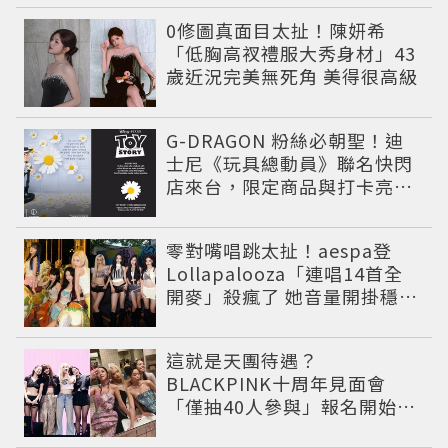
0修圖真面目太扯！陳妍希
「低胸高衩禮服大秀身材」43
歲近況完美無死角 美得很高級
G-DRAGON 粉絲必朝聖！迪
士尼《玩具總動員》聯名快閃
店來台，限定商品與打卡亮點
公開
零對嘴唱跳太扯！aespa登
Lollapalooza「連唱14首全
開麥」殺瘋了 她音量開掛穩到
像吞CD
這就是天團待遇？
BLACKPINK十周年見面會
「僅抽40人參與」報名開始到
截止僅9小時粉絲怒了😡