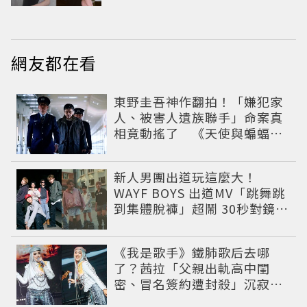
網友都在看
東野圭吾神作翻拍！「嫌犯家
人、被害人遺族聯手」命案真
相竟動搖了 《天使與蝙蝠》
超越懸疑框架展開
新人男團出道玩這麼大！
WAYF BOYS 出道MV「跳舞跳
到集體脫褲」超鬧 30秒對鏡清
唱影片爆紅
《我是歌手》鐵肺歌后去哪
了？茜拉「父親出軌高中閨
密、冒名簽約遭封殺」沉寂12
年辛酸過往曝光