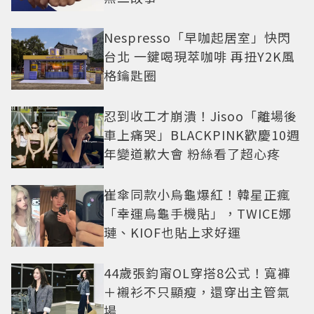
Nespresso「早咖起居室」快閃
台北 一鍵喝現萃咖啡 再扭Y2K風
格鑰匙圈
忍到收工才崩潰！Jisoo「離場後
車上痛哭」BLACKPINK歡慶10週
年變道歉大會 粉絲看了超心疼
崔傘同款小烏龜爆紅！韓星正瘋
「幸運烏龜手機貼」，TWICE娜
璉、KIOF也貼上求好運
44歲張鈞甯OL穿搭8公式！寬褲
＋襯衫不只顯瘦，還穿出主管氣
場