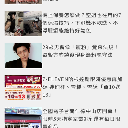
機上保養怎麼做？空姐也在用的7
個保濕技巧，下飛機不乾燥、不
浮腫還能維持好氣色
29歲男偶像「寵粉」竟踩法規！
遭警方約談後現身籲粉絲守法
7-ELEVEN哈根達斯限時優惠再加
碼 迷你杯、雪糕、雪酥「買10送
13」
全國電子台南仁德中山店開幕！
限時5天指定家電9折 還有每日限
量商品