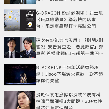
G-DRAGON 粉絲必朝聖！迪士尼
《玩具總動員》聯名快閃店來
台，限定商品與打卡亮點公開
這次有鈔能力也沒用！《財閥X刑
警2》安普賢重逢「惡魔教官」鄭
恩彩 首播收視6.1%超第一季開紅
盤
BLACKPINK十週年活動惹怒粉
絲！Jisoo下場滅火道歉：對不起
讓你們失望
淡斑保養怎麼擦都沒效？皮膚科
林暐熙醫師揭3大關鍵，30+女性
最該注意這個問題