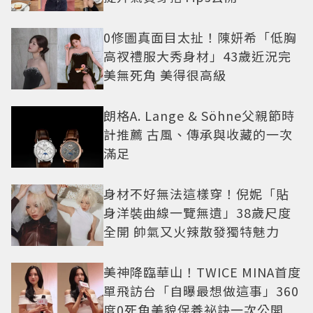
0修圖真面目太扯！陳妍希「低胸
高衩禮服大秀身材」43歲近況完
美無死角 美得很高級
朗格A. Lange & Söhne父親節時
計推薦 古風、傳承與收藏的一次
滿足
身材不好無法這樣穿！倪妮「貼
身洋裝曲線一覽無遺」38歲尺度
全開 帥氣又火辣散發獨特魅力
美神降臨華山！TWICE MINA首度
單飛訪台「自曝最想做這事」360
度0死角美貌保養祕訣一次公開