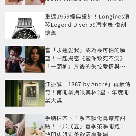
重返1959經典設計！Longines浪
琴Legend Diver 59潛水表 復刻
懷舊
當「永遠愛我」成為最可怕的願
望！一起揭密《愛你致死不渝》
「一願柳」背後的失控愛情與爆
紅之路
江振誠「1887 by André」再續傳
奇！甫開業摘米其林2星、年度開
業大獎
手刷抹茶、日系茶韻化為療癒甜
點！「米弎豆」夏季茶季開跑，
快閃店限定茶飲清爽登場