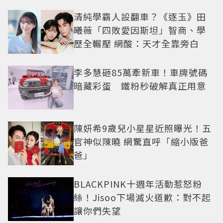
清純學霸人設翻車？《逐玉》田
曦薇「四敗愛因斯坦」智商、學
歷全輾壓 網酸：天才全靠旁白
李多慧砸85萬牽新車！車牌號碼
暗藏彩蛋 鐵粉秒破解真正用意
陳妍希9歲兒小星星近照曝光！五
官神似陳曉 網驚直呼「縮小版爸
爸」
BLACKPINK十週年活動惹怒粉
絲！Jisoo下場滅火道歉：對不起
讓你們失望