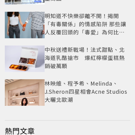
明知道不快樂卻離不開！揭開
「有毒關係」的情感陷阱 那些讓
人反覆回頭的「毒愛」為何比菸
還難戒？
中秋送禮新戰場！法式甜點、北
海道乳酪搶市 爆紅檸檬蛋糕熱
銷破萬顆
林映維、程予希、Melinda、
J.Sheron四星相會Acne Studios
大曬北歐潮
熱門文章