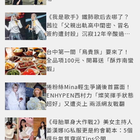
《我是歌手》鐵肺歌后去哪了？
茜拉「父親出軌高中閨密、冒名
簽約遭封殺」沉寂12年辛酸過往
曝光
台中第一間「鳥貴族」要來了！
全品項100元、開幕送「酥炸南蠻
蝦」
捲粉絲Mina輕生爭議後首露面！
ENHYPEN西村力「燦笑揮手狀態
超好」又遭炎上 兩派網友戰翻
《母胎單身大作戰2》美女主持人
姜漢娜IG私服更是約會範本：5個
提升氣質穿搭Tips公開