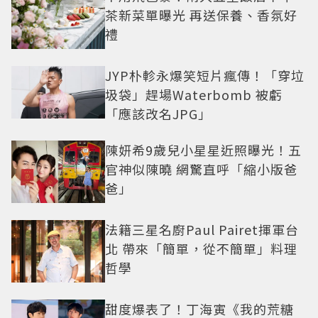
茶新菜單曝光 再送保養、香氛好
禮
JYP朴軫永爆笑短片瘋傳！「穿垃
圾袋」趕場Waterbomb 被虧
「應該改名JPG」
陳妍希9歲兒小星星近照曝光！五
官神似陳曉 網驚直呼「縮小版爸
爸」
法籍三星名廚Paul Pairet揮軍台
北 帶來「簡單，從不簡單」料理
哲學
甜度爆表了！丁海寅《我的荒糖