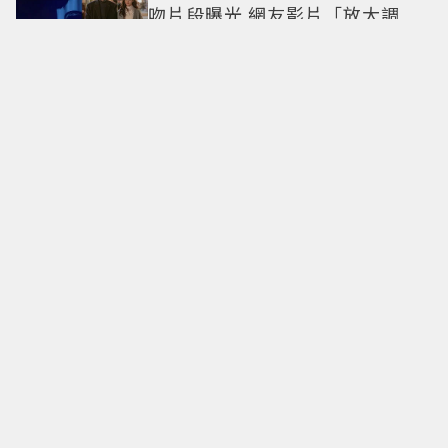
吻片段曝光 網友影片「放大調
亮」捕捉甜蜜瞬間
Only in Hong Kong｜東西交
融，新舊並存 ｜摺疊城市-香港
不只月餅！「酥炸軟殼蟹＋蟹黃
醬」、「特調肉品＋調味鹽」中
秋送創意
拍出這張照片的記者小心了🤣！
少女時代孝淵「絕美pose變搞
笑」撂狠話：把住址交出來
必比登主廚進駐！ 台北最美百年