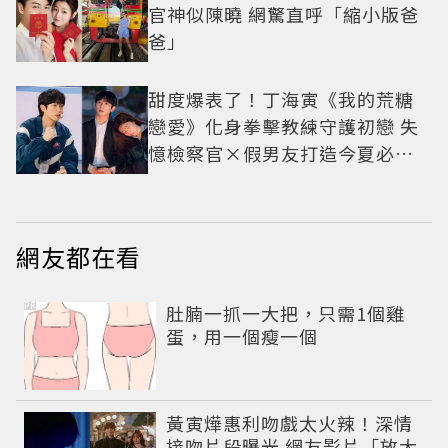
官神似陳曉 網驚直呼「縮小版爸
爸」
甜度爆表了！丁海寅《我的荒糖
戀愛》化身拳擊教練守護初戀 失
憶檢察官×假男友打造今夏必看
小甜劇
網友都在看
PR
肚腩一抓一大把，只需1個雞
蛋，用一個瘦一個
黃寅燁惠利吻戲太火辣！深情
接吻片段曝光 網友影片「放大