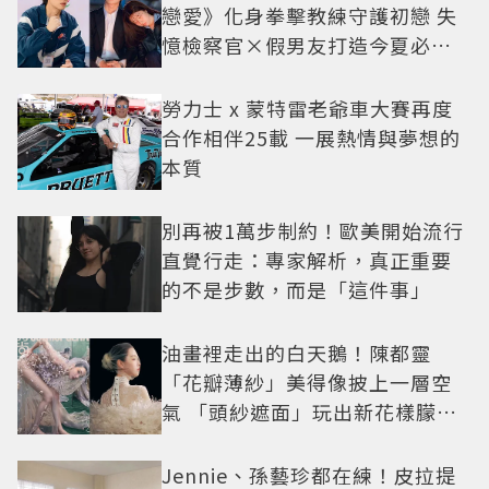
戀愛》化身拳擊教練守護初戀 失
憶檢察官×假男友打造今夏必看
小甜劇
勞力士 x 蒙特雷老爺車大賽再度
合作相伴25載 一展熱情與夢想的
本質
別再被1萬步制約！歐美開始流行
直覺行走：專家解析，真正重要
的不是步數，而是「這件事」
油畫裡走出的白天鵝！陳都靈
「花瓣薄紗」美得像披上一層空
氣 「頭紗遮面」玩出新花樣朦朧
美感太仙
Jennie、孫藝珍都在練！皮拉提