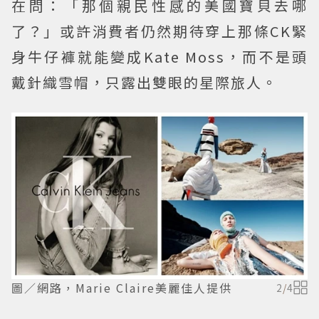
在問：「那個親民性感的美國寶貝去哪
了？」或許消費者仍然期待穿上那條CK緊
身牛仔褲就能變成Kate Moss，而不是頭
戴針織雪帽，只露出雙眼的星際旅人。
圖／網路，Marie Claire美麗佳人提供
2
/
4