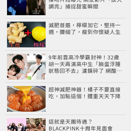
調亮」捕捉甜蜜瞬間
PR
減肥首選，檸檬加它，堅持一
週，腰細了，瘦到你懷疑人生
9年前靠高冷學霸封神！32歲
胡一天再演高中生「臉蛋浮腫
狀態回不去」濾鏡碎了 網酸：
像教務主任
PR
超神減肥神器！橘子不要直接
吃，加點這個！體重天天下降
這就是天團待遇？
BLACKPINK十周年見面會