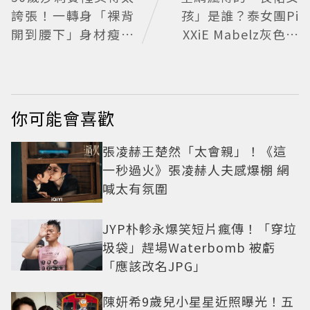
誇張！一轉身「裸背
孩」是誰？泰女團Pi
開到腰下」身材瘦到
XXiE Mabelz灰色長
0死角 逆天狀態根本
裙熱舞爆紅 不大面積
不像年過半百
露膚也超火辣
你可能會喜歡
張凌赫王楚然「太會親」！《這
一秒過火》張凌赫人夫感爆棚 網
喊太有氛圍
JYP朴軫永爆笑短片瘋傳！「穿垃
圾袋」趕場Waterbomb 被虧
「應該改名JPG」
陳妍希9歲兒小星星近照曝光！五