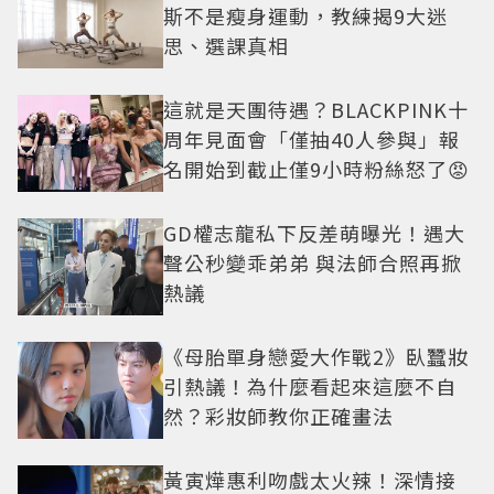
斯不是瘦身運動，教練揭9大迷
思、選課真相
這就是天團待遇？BLACKPINK十
周年見面會「僅抽40人參與」報
名開始到截止僅9小時粉絲怒了😡
GD權志龍私下反差萌曝光！遇大
聲公秒變乖弟弟 與法師合照再掀
熱議
《母胎單身戀愛大作戰2》臥蠶妝
引熱議！為什麼看起來這麼不自
然？彩妝師教你正確畫法
黃寅燁惠利吻戲太火辣！深情接