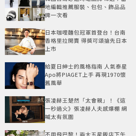
地編輯推薦服裝、包包、飾品品
牌一次看
日本咖哩麵包冠軍首登台！台南
香格里拉開賣 得獎可頌搶先日本
上市
給夏日紳士的風格指南 人氣泰星
Apo將PIAGET上手 再現1970懷
舊風華
張凌赫王楚然「太會親」！《這
一秒過火》張凌赫人夫感爆棚 網
喊太有氛圍
不用飛巴黎！兩大五星飯店下午