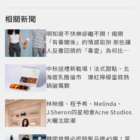
相關新聞
明知道不快樂卻離不開！揭開
「有毒關係」的情感陷阱 那些讓
人反覆回頭的「毒愛」為何比菸
還難戒？
中秋送禮新戰場！法式甜點、北
海道乳酪搶市 爆紅檸檬蛋糕熱
銷破萬顆
林映維、程予希、Melinda、
J.Sheron四星相會Acne Studios
大曬北歐潮
韓國首爾必逛時髦品牌45選！當