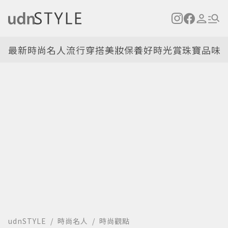
最新
時尚名人
流行穿搭
美妝保養
好時光
賞珠寶
品味
udnSTYLE
時尚名人
時尚觀點