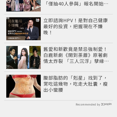
「僅抽40人參與」報名開始到
截止僅9小時粉絲怒了😡
PR
立即諮詢HPV！是對自己健康
最好的投資，把握現在不嫌
晚！
舊愛和新歡竟是禁忌強制愛！
白鹿新劇《開到荼蘼》原著劇
情太炸裂 「三人沉浮」孽緣網
驚呆：怎麼拍
PR
腹部脂肪的「剋星」找到了，
常吃這幾物，吃走大肚囊，瘦
出小蠻腰
Recommended by