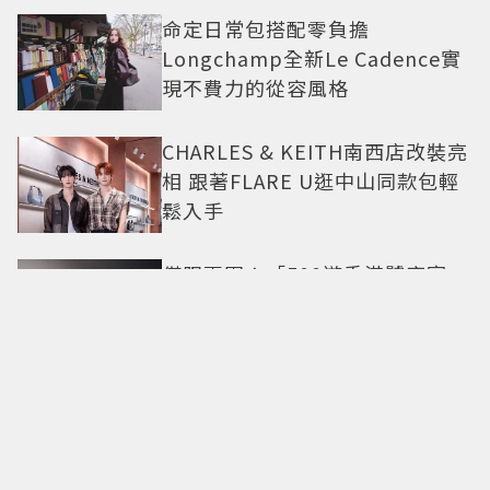
命定日常包搭配零負擔
Longchamp全新Le Cadence實
現不費力的從容風格
CHARLES & KEITH南西店改裝亮
相 跟著FLARE U逛中山同款包輕
鬆入手
僅限兩團！「500遊香港饕客宴」
名人領路吃遍米其林、亞洲第一
CHAUMET感官之旅！A Journey
through Nature頂級珠寶看見植
物香氣