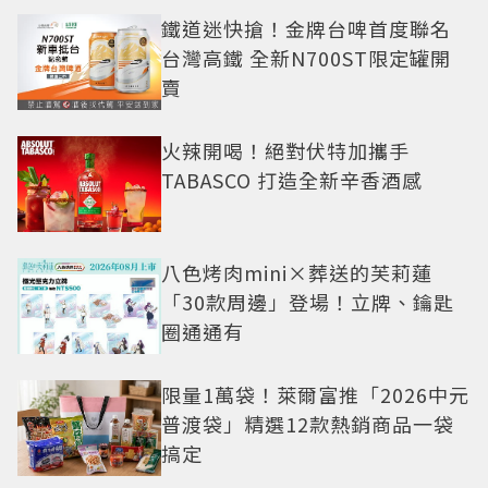
鐵道迷快搶！金牌台啤首度聯名
台灣高鐵 全新N700ST限定罐開
賣
火辣開喝！絕對伏特加攜手
TABASCO 打造全新辛香酒感
八色烤肉mini×葬送的芙莉蓮
「30款周邊」登場！立牌、鑰匙
圈通通有
限量1萬袋！萊爾富推「2026中元
普渡袋」精選12款熱銷商品一袋
搞定