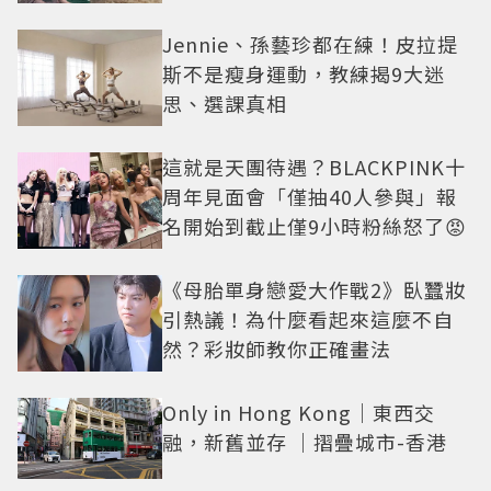
美感太仙
Jennie、孫藝珍都在練！皮拉提
斯不是瘦身運動，教練揭9大迷
思、選課真相
這就是天團待遇？BLACKPINK十
周年見面會「僅抽40人參與」報
名開始到截止僅9小時粉絲怒了😡
《母胎單身戀愛大作戰2》臥蠶妝
引熱議！為什麼看起來這麼不自
然？彩妝師教你正確畫法
Only in Hong Kong｜東西交
融，新舊並存 ｜摺疊城市-香港