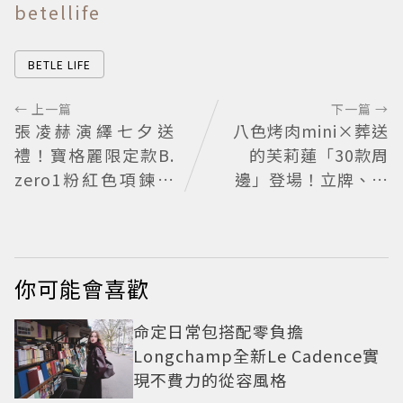
betellife
BETLE LIFE
← 上一篇
下一篇 →
張凌赫演繹七夕送
八色烤肉mini×葬送
禮！寶格麗限定款B.
的芙莉蓮「30款周
zero1粉紅色項鍊甜
邊」登場！立牌、鑰
蜜告白
匙圈通通有
你可能會喜歡
命定日常包搭配零負擔
Longchamp全新Le Cadence實
現不費力的從容風格