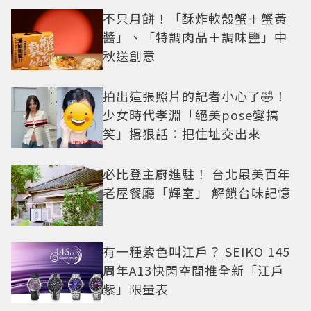
不只月餅！「酥炸軟殼蟹＋蟹黃
醬」、「特調肉品＋調味鹽」中
秋送創意
拍出這張照片的記者小心了🤣！
少女時代孝淵「絕美pose變搞
笑」撂狠話：把住址交出來
必比登主廚進駐！ 台北最美百年
老屋餐廳「輝室」 解鎖台味記憶
有一種紫色叫江戶？ SEIKO 145
周年A13快閃空間推全新「江戶
紫」限量表