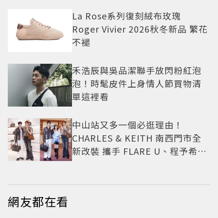
La Rose系列復刻絨布玫瑰
Roger Vivier 2026秋冬新品 繁花
不褪
禾浩辰與吳品潔聯手放閃粉紅泡
泡！時髦皮件上身情人節買物清
單這裡看
中山站又多一個必逛理由！
CHARLES & KEITH 南西門市全
新改裝 攜手 FLARE U、程予希演
繹秋季時尚
網友都在看