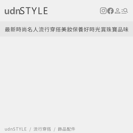
最新
時尚名人
流行穿搭
美妝保養
好時光
賞珠寶
品味
udnSTYLE
流行穿搭
飾品配件