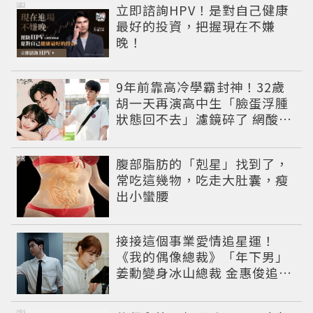
PR
立即諮詢HPV！是對自己健康
最好的投資，把握現在不嫌
晚！
9年前靠高冷學霸封神！32歲
胡一天再演高中生「臉蛋浮腫
狀態回不去」濾鏡碎了 網酸：
像教務主任
PR
腹部脂肪的「剋星」找到了，
常吃這幾物，吃走大肚囊，瘦
出小蠻腰
接接這個事業愛情追星運！
《我的偶像總裁》「年下男」
姜勳變身冰山總裁 金惠俊追星
成功還偶遇愛情
PR