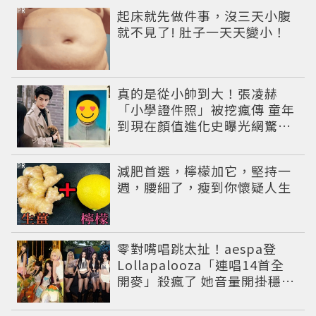
PR
起床就先做件事，沒三天小腹
就不見了! 肚子一天天變小！
真的是從小帥到大！張凌赫
「小學證件照」被挖瘋傳 童年
到現在顏值進化史曝光網驚：
完全等比例長大
PR
減肥首選，檸檬加它，堅持一
週，腰細了，瘦到你懷疑人生
零對嘴唱跳太扯！aespa登
Lollapalooza「連唱14首全
開麥」殺瘋了 她音量開掛穩到
像吞CD