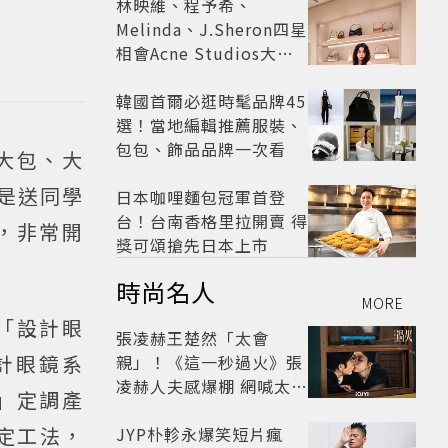
林映維、程予希、
Melinda、J.Sheron四星
相會Acne Studios大曬
北歐潮
韓國首爾必逛時髦品牌45
選！當地編輯推薦服裝、
包包、飾品品牌一次看
列大包、大
或是送同學
日本咖哩麵包冠軍首登
台！台南香格里拉開賣 得
，非常開
獎可頌搶先日本上市
時尚名人
MORE
「設計眼
張凌赫王楚然「太會
計眼鏡系
親」！《這一秒過火》張
凌赫人夫感爆棚 網喊太有
藝」定調產
氛圍
固定工法，
JYP朴軫永爆笑短片瘋