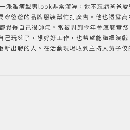
包，一派雅痞型男look非常瀟灑，還不忘
虧爸爸愛
要穿爸爸的品牌服裝幫忙打廣告。他也透露高
用都覺得自己很帥氣。當被問到今年會怎麼實踐 P
示，自己玩夠了，想好好工作，也希望能繼續演
重新出發的人。在活動現場收到主持人黃子佼