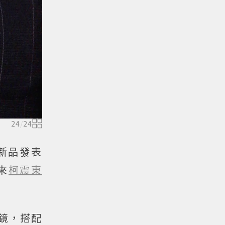
24
/
24
舉行新品發表
來
柯震東
眼鏡，搭配