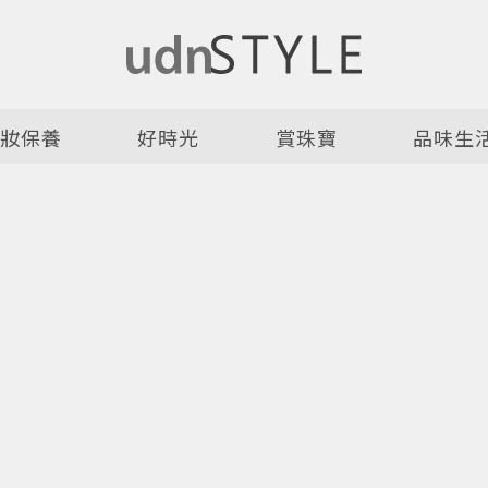
美妝保養
好時光
賞珠寶
品味生