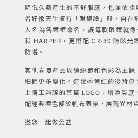
降低久戴產生的不舒服感，也
並依據
者好像天生擁有「眼鏡臉」般，自在舒適。
人名為各鏡框命名，讓每款眼鏡就像一
和 HARPER，更搭配 CR-39 防
防護。
其他春夏產品以繽紛飽和色彩為主題
細節更多變化。這幾季當紅的後背包也
上精工雕琢的草寫 LOGO，增添質感
配經典撞色條紋帆布表帶，展現異材
邀您一起做公益