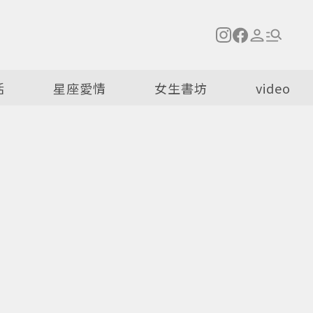
活
星座愛情
女生書坊
video