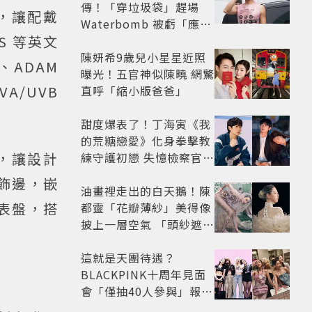
傳！「穿垃圾袋」趕場
，讓配戴
Waterbomb 被虧「應該
S 等英文
改名JPG」
陳妍希9歲兒小星星近照
、ADAM
曝光！五官神似陳曉 網驚
A/UVB
直呼「縮小版爸爸」
甜度爆表了！丁海寅《我
的荒糖戀愛》化身拳擊教
，讓設計
練守護初戀 失憶檢察官×
假男友打造今夏必看小甜
飾邊，嵌
劇
油畫裡走出的白天鵝！陳
屬表盤，搭
都靈「花瓣薄紗」美得像
披上一層空氣 「頭紗遮
面」玩出新花樣朦朧美感
太仙
這就是天團待遇？
BLACKPINK十周年見面
會「僅抽40人參與」報名
開始到截止僅9小時粉絲