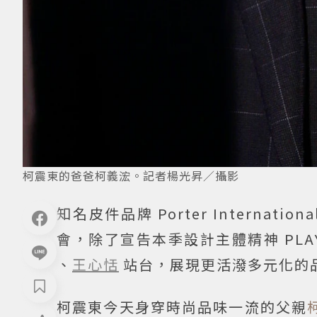
柯震東的爸爸柯義浤。記者楊光昇／攝影
知名皮件品牌 Porter Internat
會，除了宣告本季設計主體精神 PLA
、
王心恬
站台，展現更活潑多元化的
柯震東今天身穿時尚品味一流的父親