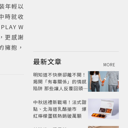
裝年輕以
中時就收
LAY W
戲，更感謝
的擁抱，
最新文章
MORE
明知道不快樂卻離不開！
揭開「有毒關係」的情感
陷阱 那些讓人反覆回頭的
「毒愛」為何比菸還難
戒？
中秋送禮新戰場！法式甜
點、北海道乳酪搶市 爆
紅檸檬蛋糕熱銷破萬顆