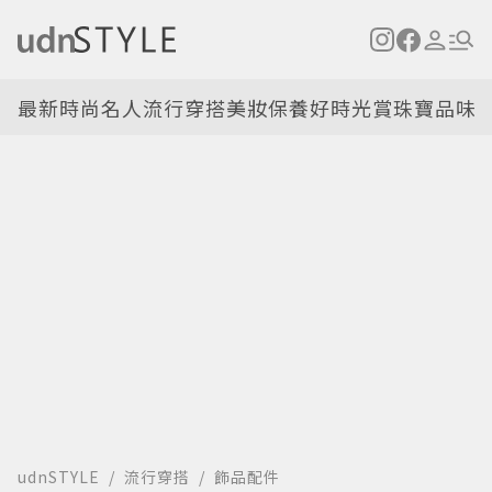
最新
時尚名人
流行穿搭
美妝保養
好時光
賞珠寶
品味
udnSTYLE
流行穿搭
飾品配件