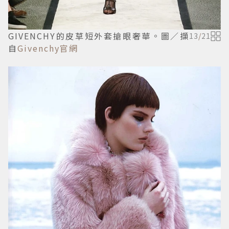
GIVENCHY的皮草短外套搶眼奢華。圖／擷
13
/
21
自
Givenchy官網