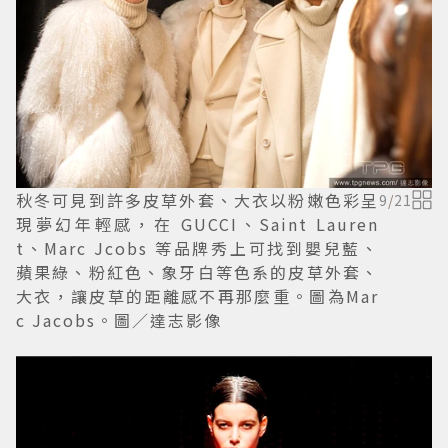
秋冬可見到許多皮草外套、大衣以粉嫩色彩呈
9
/
21
現夢幻年輕感，在 GUCCI、Saint Lauren
t、Marc Jcobs 等品牌秀上可找到嬰兒藍、
蘋果綠、粉紅色、象牙白等色系的皮草外套、
大衣，讓皮草的距離感不再那麼重。圖為Mar
c Jacobs。圖／達志影像