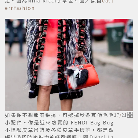
走。圖為Nina Ricci手拿包。圖／擷自
east
ernfashion
如果你不想那麼張揚，可選擇秋冬其他毛毛
17
/
21
小配件。像是近來熱賣的 FENDI Bag Bug
小怪獸皮草吊飾及各種皮草手環等，都是點
綴出毛怪時尚魅力的好選擇喔！圖為Karl La