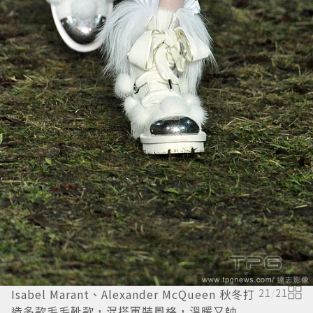
Isabel Marant、Alexander McQueen 秋冬打
21
/
21
造多款毛毛靴款，混搭軍裝風格，溫暖又帥