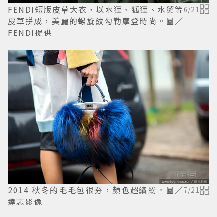
FENDI短版皮草大衣，以水狸、狐狸、水獺等
6
/
21
皮草拼成，美麗的螺旋紋勾勒摩登時尚。圖／
FENDI提供
2014 秋冬的毛毛包很夯，顏色超繽紛。圖／
7
/
21
達志影像