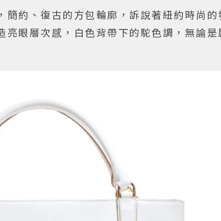
區為命，簡約、復古的方包輪廓，訴說著紐約時尚
造亮眼層次感，白色背帶下的駝色調，無論是