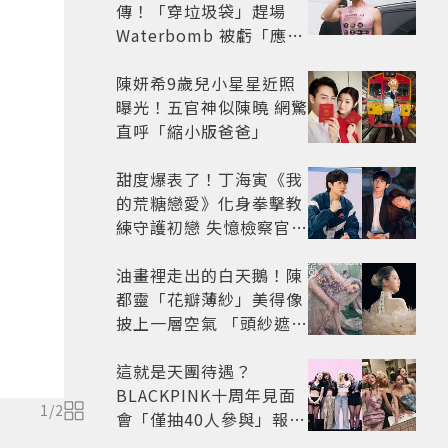
傳！「穿垃圾袋」趕場
Waterbomb 被虧「應該
改名JPG」
陳妍希9歲兒小星星近照
曝光！五官神似陳曉 網驚
直呼「縮小版爸爸」
甜度爆表了！丁海寅《我
的荒糖戀愛》化身拳擊教
練守護初戀 失憶檢察官×
假男友打造今夏必看小甜
劇
油畫裡走出的白天鵝！陳
都靈「花瓣薄紗」美得像
披上一層空氣 「頭紗遮
面」玩出新花樣朦朧美感
太仙
這就是天團待遇？
BLACKPINK十周年見面
1
/
2
會「僅抽40人參與」報名
開始到截止僅9小時粉絲