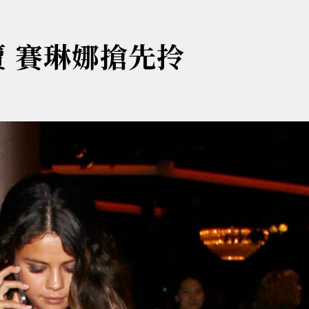
賣 賽琳娜搶先拎