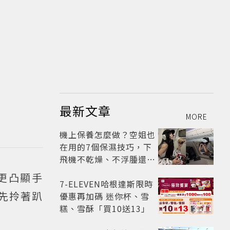
最新文章
MORE
機上保養怎麼做？空姐也
在用的7個保濕技巧，下
飛機不乾燥、不浮腫還能
維持好氣色
更凸顯手
7-ELEVEN哈根達斯限時
搶先拎著趴
優惠再加碼 迷你杯、雪
糕、雪酥「買10送13」