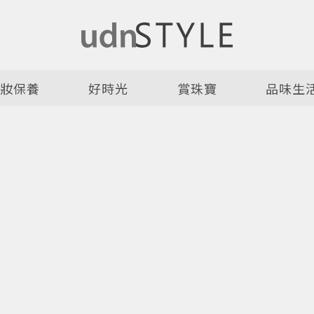
美妝保養
好時光
賞珠寶
品味生