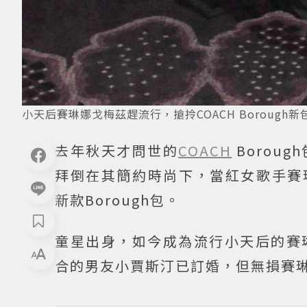
小天后賽琳娜戈梅茲趕流行，搶拎COACH Borough新
去年秋天才問世的
COACH
Borou
拜倒在其簡約時尚下，當紅女歌手賽
新款Borough包。
童星出身，如今成為流行小天后的賽
合的男友小賈斯汀已訂婚，但無損賽