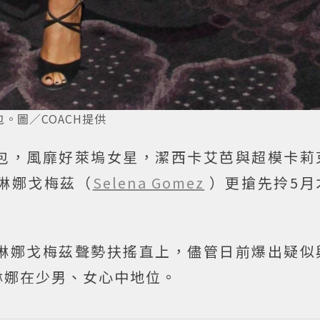
包。圖／COACH提供
gh包，風靡好萊塢女星，潔西卡艾芭與超模卡
琳娜戈梅茲（
Selena Gomez
）更搶先拎5月
琳娜戈梅茲聲勢扶搖直上，儘管日前爆出疑似
琳娜在少男、女心中地位。