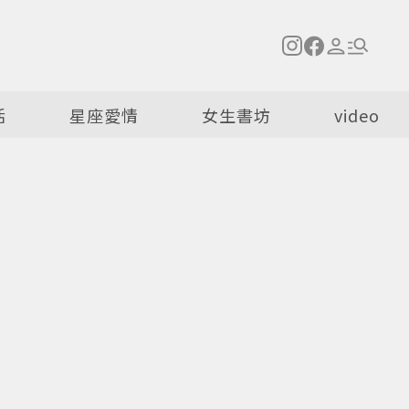
活
星座愛情
女生書坊
video