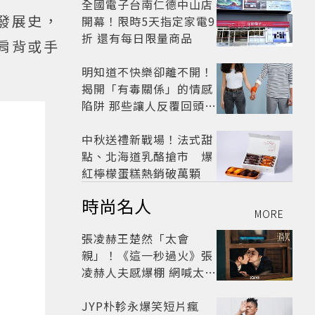
全國電子台南仁德中山店
的發展史，
開幕！限時5天指定家電9
折 還有每日限量商品
肩背或手
明知道不快樂卻離不開！
揭開「有毒關係」的情感
陷阱 那些讓人反覆回頭的
「毒愛」為何比菸還難
戒？
中秋送禮新戰場！法式甜
點、北海道乳酪搶市 爆
紅檸檬蛋糕熱銷破萬顆
時尚名人
MORE
張凌赫王楚然「太會
親」！《這一秒過火》張
凌赫人夫感爆棚 網喊太有
氛圍
JYP朴軫永爆笑短片瘋