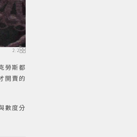
2
/
2
莉克勞斯都
才開賣的
與數度分