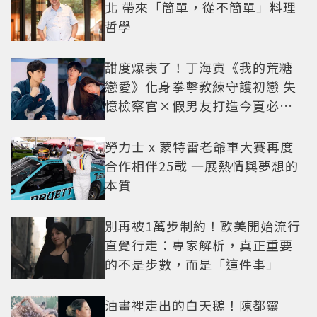
北 帶來「簡單，從不簡單」料理
哲學
甜度爆表了！丁海寅《我的荒糖
戀愛》化身拳擊教練守護初戀 失
憶檢察官×假男友打造今夏必看
小甜劇
勞力士 x 蒙特雷老爺車大賽再度
合作相伴25載 一展熱情與夢想的
本質
別再被1萬步制約！歐美開始流行
直覺行走：專家解析，真正重要
的不是步數，而是「這件事」
油畫裡走出的白天鵝！陳都靈