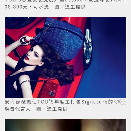
08,800元，可水洗。圖／迪生提供
安海瑟薇擔任TOD'S年度主打包Signature的
3
/
6
廣告代言人。圖／迪生提供