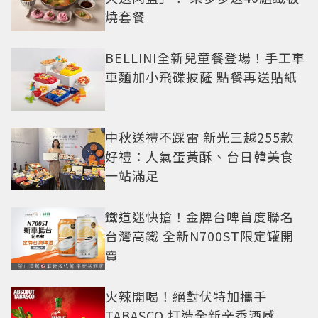
燒套餐
BELLINI全新兒童餐登場！手工車
車麵加小飛碟披薩 點餐再送貼紙
中秋送禮不踩雷 新光三越255款
好禮：人氣蛋黃酥、台日韓美食
一站滿足
鐵道迷快搶！金牌台啤首度聯名
台灣高鐵 全新N700ST限定罐開
賣
火辣開喝！絕對伏特加攜手
TABASCO 打造全新辛香酒感