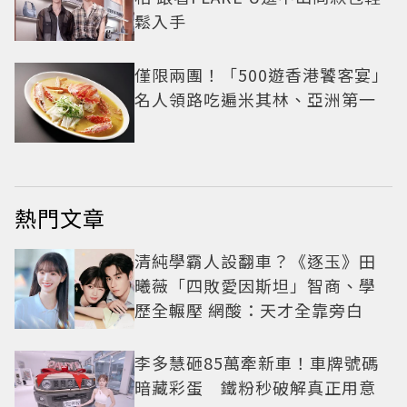
鬆入手
僅限兩團！「500遊香港饕客宴」
名人領路吃遍米其林、亞洲第一
熱門文章
清純學霸人設翻車？《逐玉》田
曦薇「四敗愛因斯坦」智商、學
歷全輾壓 網酸：天才全靠旁白
李多慧砸85萬牽新車！車牌號碼
暗藏彩蛋 鐵粉秒破解真正用意