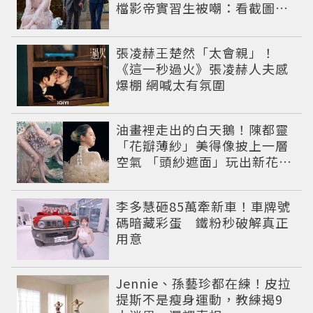
檔影帝實習生被嘲：看截圖就
感受到演技
張凌赫王楚然「太會親」！
《這一秒過火》張凌赫人夫感
爆棚 網喊太有氛圍
油畫裡走出的白天鵝！陳都靈
「花瓣薄紗」美得像披上一層
空氣 「頭紗遮面」玩出新花樣
朦朧美感太仙
李多慧砸85萬牽新車！車牌號
碼暗藏彩蛋 鐵粉秒破解真正
用意
Jennie、孫藝珍都在練！皮拉
提斯不是瘦身運動，教練揭9