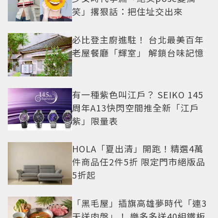
笑」撂狠話：把住址交出來
必比登主廚進駐！ 台北最美百年
老屋餐廳「輝室」 解鎖台味記憶
有一種紫色叫江戶？ SEIKO 145
周年A13快閃空間推全新「江戶
紫」限量表
HOLA「夏出清」開跑！精選4萬
件商品任2件5折 限定門市絕版品
5折起
「黑毛屋」插旗高雄夢時代「連3
天送肉盤」！ 樂多多送40組鐵板