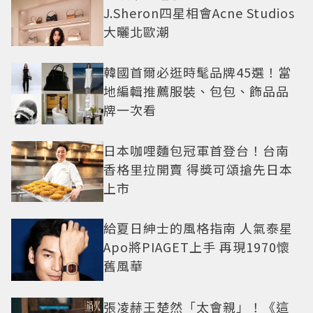
J.Sheron四星相會Acne Studios
大曬北歐潮
韓國首爾必逛時髦品牌45選！當
地編輯推薦服裝、包包、飾品品
牌一次看
日本咖哩麵包冠軍首登台！台南
香格里拉開賣 得獎可頌搶先日本
上市
給夏日紳士的風格指南 人氣泰星
Apo將PIAGET上手 再現1970懷
舊風華
張凌赫王楚然「太會親」！《這