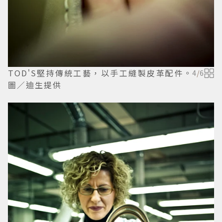
TOD'S堅持傳統工藝，以手工縫製皮革配件。
4
/
6
圖／迪生提供