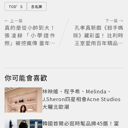
TOD’S
念名牌
← 上一篇
下一篇 →
真的是從小帥到大！
孔孝真新戲《殺手媽
張凌赫「小學證件
咪》藏彩蛋！ 比利時
照」被挖瘋傳 童年到
王室愛用百年精品也
現在顏值進化史曝光
入戲
網驚：完全等比例長
大
你可能會喜歡
林映維、程予希、Melinda、
J.Sheron四星相會Acne Studios
大曬北歐潮
韓國首爾必逛時髦品牌45選！當