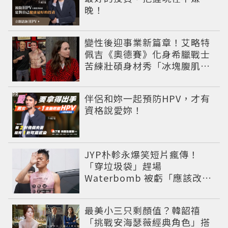
晚！
變性後迎事業新篇章！艾略特
佩吉《奧德賽》化身希臘戰士
苦練壯碩身材秀「冰塊腹肌」
重返好萊塢
PR
伴侶和妳一起預防HPV，才有
資格說愛妳！
JYP朴軫永爆笑短片瘋傳！
「穿垃圾袋」趕場
Waterbomb 被虧「應該改名
JPG」
最美小三只剩顏值？韓韶禧
「挑戰安海瑟薇經典角色」搭