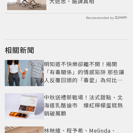
大迷思、選課真相
Recommended by
相關新聞
明知道不快樂卻離不開！揭開
「有毒關係」的情感陷阱 那些讓
人反覆回頭的「毒愛」為何比菸
還難戒？
中秋送禮新戰場！法式甜點、北
海道乳酪搶市 爆紅檸檬蛋糕熱
銷破萬顆
林映維、程予希、Melinda、