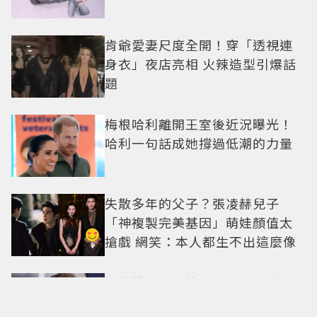
肯爺愛妻尺度全開！穿「透視連
身衣」夜店亮相 火辣造型引爆話
題
梅根哈利離開王室後近況曝光！
哈利一句話成她撐過低潮的力量
失散多年的父子？張凌赫兒子
「神複製完美基因」萌娃顏值太
搶戲 網笑：本人都生不出這麼像
柯佳嬿罕見表態挺公視！預算恐
遭刪凍逾10億 發聲掀網友熱議