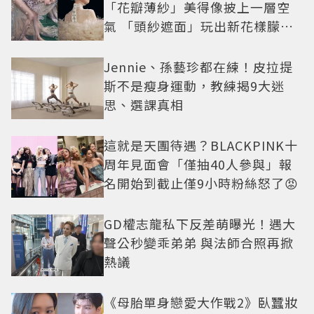
「花瓣薄紗」美得像披上一層空
氣 「頭紗遮面」玩出新花樣朦朧
美感太仙
Jennie、孫藝珍都在練！皮拉提
斯不是瘦身運動，教練揭9大迷
思、選課真相
這就是天團待遇？BLACKPINK十
周年見面會「僅抽40人參與」報
名開始到截止僅9小時粉絲怒了😡
GD權志龍私下反差萌曝光！遇大
聲公秒變乖弟弟 與法師合照再掀
熱議
《母胎單身戀愛大作戰2》臥蠶妝