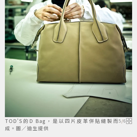
TOD'S的D Bag，是以四片皮革併貼縫製而
5
/
6
成。圖／迪生提供