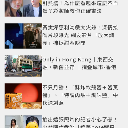
引熱議！為什麼看起來這麼不自
然？彩妝師教你正確畫法
黃寅燁惠利吻戲太火辣！深情接
吻片段曝光 網友影片「放大調
亮」捕捉甜蜜瞬間
Only in Hong Kong｜東西交
融，新舊並存 ｜摺疊城市-香港
不只月餅！「酥炸軟殼蟹＋蟹黃
醬」、「特調肉品＋調味鹽」中
秋送創意
拍出這張照片的記者小心了🤣！
少女時代孝淵「絕美pose變搞