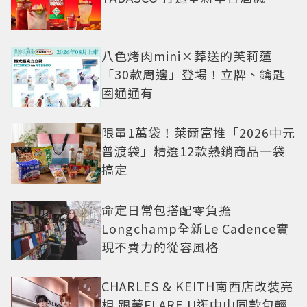
八色烤肉mini×葬送的芙莉蓮
「30款周邊」登場！立牌、鑰匙
圈通通有
限量1萬袋！萊爾富推「2026中元
普渡袋」精選12款熱銷商品一袋
搞定
命定日常包搭配零負擔
Longchamp全新Le Cadence實
現不費力的從容風格
CHARLES & KEITH南西店改裝亮
相 跟著FLARE U逛中山同款包輕