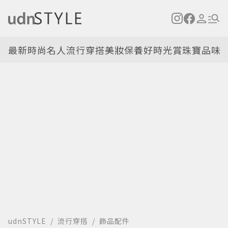
最新
時尚名人
流行穿搭
美妝保養
好時光
賞珠寶
品味
udnSTYLE
流行穿搭
飾品配件