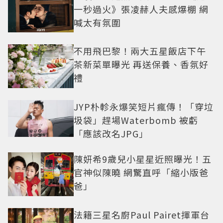
一秒過火》張凌赫人夫感爆棚 網
喊太有氛圍
不用飛巴黎！兩大五星飯店下午
茶新菜單曝光 再送保養、香氛好
禮
JYP朴軫永爆笑短片瘋傳！「穿垃
圾袋」趕場Waterbomb 被虧
「應該改名JPG」
陳妍希9歲兒小星星近照曝光！五
官神似陳曉 網驚直呼「縮小版爸
爸」
法籍三星名廚Paul Pairet揮軍台